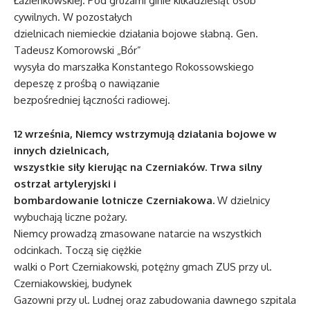
Łazienkowskiej. Pod gruzami ginie kilkadziesiąt osób
cywilnych. W pozostałych
dzielnicach niemieckie działania bojowe słabną. Gen.
Tadeusz Komorowski „Bór”
wysyła do marszałka Konstantego Rokossowskiego
depeszę z prośbą o nawiązanie
bezpośredniej łączności radiowej.
12 września, Niemcy wstrzymują działania bojowe w
innych dzielnicach,
wszystkie siły kierując na Czerniaków. Trwa silny
ostrzał artyleryjski i
bombardowanie lotnicze Czerniakowa.
W dzielnicy
wybuchają liczne pożary.
Niemcy prowadzą zmasowane natarcie na wszystkich
odcinkach. Toczą się ciężkie
walki o Port Czerniakowski, potężny gmach ZUS przy ul.
Czerniakowskiej, budynek
Gazowni przy ul. Ludnej oraz zabudowania dawnego szpitala