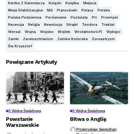
Kartka Z Kalendarza
Ksiązki
Książka
Miejsca
Misja Stabilizacyjna
Miś
Planszówki
Polacy
Polska
Polska Podziemna
Porównanie
Postulaty
Prl
Przemysł
Recenzja
Religia
Rewolucja
Strajki
Teodora
Traktat
Wersal
Wojna
Wojsko
Wojtek
Wrotahistorii.pl
Wyklęci
Zamki
Zaratusztrianizm
Zatoka Kotorska
Zoroastryzm
Św Krzysztof
Powiązane Artykuły
II Wojna Światowa
II Wojna Światowa
Powstanie
Bitwa o Anglię
Warszawskie
Przemysław Sierechan