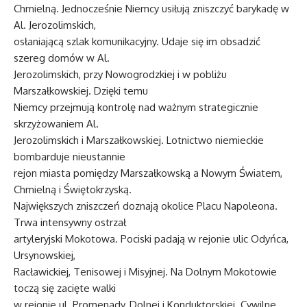
Chmielną. Jednocześnie Niemcy usiłują zniszczyć barykadę w
Al. Jerozolimskich,
osłaniającą szlak komunikacyjny. Udaje się im obsadzić
szereg domów w Al.
Jerozolimskich, przy Nowogrodzkiej i w pobliżu
Marszałkowskiej. Dzięki temu
Niemcy przejmują kontrolę nad ważnym strategicznie
skrzyżowaniem Al.
Jerozolimskich i Marszałkowskiej. Lotnictwo niemieckie
bombarduje nieustannie
rejon miasta pomiędzy Marszałkowską a Nowym Światem,
Chmielną i Świętokrzyską.
Największych zniszczeń doznają okolice Placu Napoleona.
Trwa intensywny ostrzał
artyleryjski Mokotowa. Pociski padają w rejonie ulic Odyńca,
Ursynowskiej,
Racławickiej, Tenisowej i Misyjnej. Na Dolnym Mokotowie
toczą się zacięte walki
w rejonie ul. Promenady, Dolnej i Konduktorskiej. Cywilne