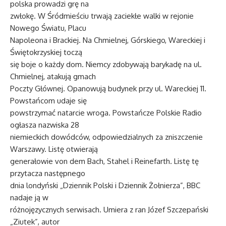
polska prowadzi grę na
zwłokę. W Śródmieściu trwają zaciekłe walki w rejonie
Nowego Światu, Placu
Napoleona i Brackiej. Na Chmielnej, Górskiego, Wareckiej i
Świętokrzyskiej toczą
się boje o każdy dom. Niemcy zdobywają barykadę na ul.
Chmielnej, atakują gmach
Poczty Głównej. Opanowują budynek przy ul. Wareckiej 11.
Powstańcom udaje się
powstrzymać natarcie wroga. Powstańcze Polskie Radio
ogłasza nazwiska 28
niemieckich dowódców, odpowiedzialnych za zniszczenie
Warszawy. Listę otwierają
generałowie von dem Bach, Stahel i Reinefarth. Listę tę
przytacza następnego
dnia londyński „Dziennik Polski i Dziennik Żołnierza”, BBC
nadaje ją w
różnojęzycznych serwisach. Umiera z ran Józef Szczepański
„Ziutek”, autor