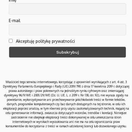
E-mail
Akceptuję politykę prywatności
Właściciel tego serwisu internetowego, korzystając z uprawnień wynikających z art. 4 ust. 3
Dyrektywy Parlamentu Europejskiego i Rady (UE) 2019/790 z dnia 17 kwietnia 2019 r. dotyczącej
prawa autorskiego i praw pokrewnych na jednolitym rynku cyfrowym oraz zmieniającej
dyrektywy 96/9/WE i 2001/29/WE (Dz. U. UE. L. z 2019 r. Nr 130, str. 92), nie wyraża zgody na
powielanie, wykorzystywanie ani przechowywanie jakichkolwiek treści w formie tekstów,
danych, programów komputerowych czy baz danych dostępnych na tej stronie, w celu ich
eksploracji poprzez analizę, w tym również przy użyciu zautomatyzowanych technik, mającej na
celu generowanie informacji, zwłaszcza dotyczących wzorców, trendów i korelacji. Niniejsze
zastrzeżenie nie obejmuje eksploracji treści dokonywanej w celu umieszczania stron
internetowych w wynikach wyszukiwania ani nie ma na celu ograniczania praw
konsumentów do korzystania z treści w ramach udzielonej licencji lub dozwolonego użytku.