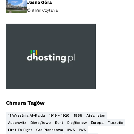
Jasna Góra
8 Min Czytania
Chmura Tagów
11 Września Al-Kaida
1919 - 1920
1968
Afganistan
Auschwitz
Bierzgłowo
Bunt
Diegtiariew
Europa
Filozofia
First To Fight
Gra Planszowa
IIWŚ
IWŚ