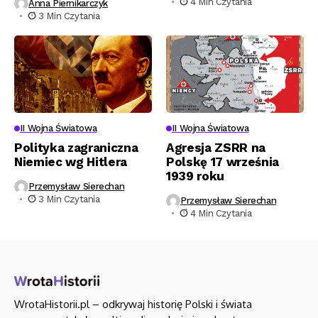
4 Min Czytania
Anna Piernikarczyk
3 Min Czytania
II Wojna Światowa
II Wojna Światowa
Polityka zagraniczna
Agresja ZSRR na
Niemiec wg Hitlera
Polskę 17 września
1939 roku
Przemysław Sierechan
3 Min Czytania
Przemysław Sierechan
4 Min Czytania
WrotaHistorii.pl – odkrywaj historię Polski i świata