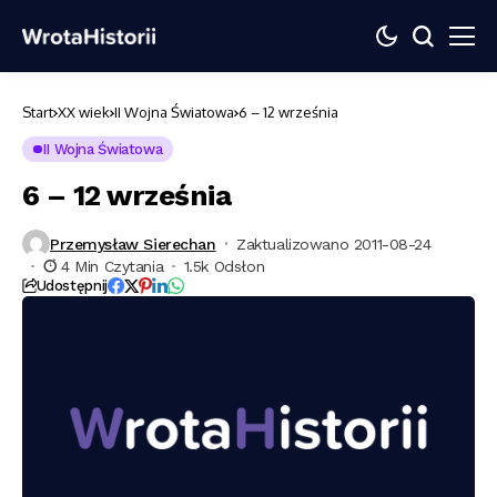
Start
XX wiek
II Wojna Światowa
6 – 12 września
II Wojna Światowa
6 – 12 września
Przemysław Sierechan
Zaktualizowano 2011-08-24
4 Min Czytania
1.5k Odsłon
Udostępnij