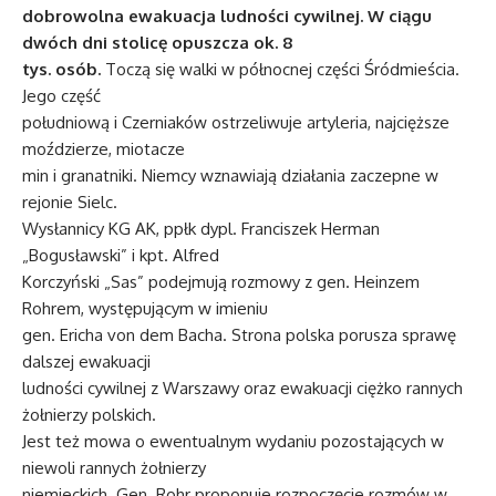
dobrowolna ewakuacja ludności cywilnej. W ciągu
dwóch dni stolicę opuszcza ok. 8
tys. osób.
Toczą się walki w północnej części Śródmieścia.
Jego część
południową i Czerniaków ostrzeliwuje artyleria, najcięższe
moździerze, miotacze
min i granatniki. Niemcy wznawiają działania zaczepne w
rejonie Sielc.
Wysłannicy KG AK, ppłk dypl. Franciszek Herman
„Bogusławski” i kpt. Alfred
Korczyński „Sas” podejmują rozmowy z gen. Heinzem
Rohrem, występującym w imieniu
gen. Ericha von dem Bacha. Strona polska porusza sprawę
dalszej ewakuacji
ludności cywilnej z Warszawy oraz ewakuacji ciężko rannych
żołnierzy polskich.
Jest też mowa o ewentualnym wydaniu pozostających w
niewoli rannych żołnierzy
niemieckich. Gen. Rohr proponuje rozpoczęcie rozmów w