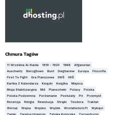
Chmura Tagów
11 Września Al-Kaida
1919 - 1920
1968
Afganistan
Auschwitz
Bierzgłowo
Bunt
Diegtiariew
Europa
Filozofia
First To Fight
Gra Planszowa
IIWŚ
IWŚ
Kartka Z Kalendarza
Ksiązki
Książka
Miejsca
Misja Stabilizacyjna
Miś
Planszówki
Polacy
Polska
Polska Podziemna
Porównanie
Postulaty
Prl
Przemysł
Recenzja
Religia
Rewolucja
Strajki
Teodora
Traktat
Wersal
Wojna
Wojsko
Wojtek
Wrotahistorii.pl
Wyklęci
Zamki
Zaratusztrianizm
Zatoka Kotorska
Zoroastryzm