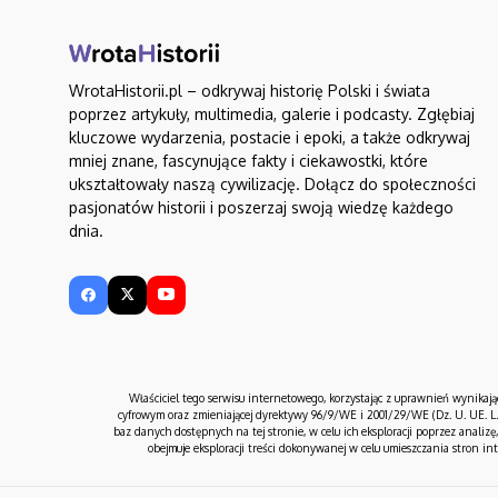
WrotaHistorii.pl – odkrywaj historię Polski i świata
poprzez artykuły, multimedia, galerie i podcasty. Zgłębiaj
kluczowe wydarzenia, postacie i epoki, a także odkrywaj
mniej znane, fascynujące fakty i ciekawostki, które
ukształtowały naszą cywilizację. Dołącz do społeczności
pasjonatów historii i poszerzaj swoją wiedzę każdego
dnia.
Właściciel tego serwisu internetowego, korzystając z uprawnień wynikają
cyfrowym oraz zmieniającej dyrektywy 96/9/WE i 2001/29/WE (Dz. U. UE. L. 
baz danych dostępnych na tej stronie, w celu ich eksploracji poprzez analiz
obejmuje eksploracji treści dokonywanej w celu umieszczania stron 