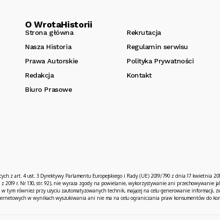
O WrotaHistorii
Strona główna
Rekrutacja
Nasza Historia
Regulamin serwisu
Prawa Autorskie
Polityka Prywatności
Redakcja
Kontakt
Biuro Prasowe
cych z art. 4 ust. 3 Dyrektywy Parlamentu Europejskiego i Rady (UE) 2019/790 z dnia 17 kwietnia 20
z 2019 r. Nr 130, str. 92), nie wyraża zgody na powielanie, wykorzystywanie ani przechowywanie 
ę, w tym również przy użyciu zautomatyzowanych technik, mającej na celu generowanie informacji, zw
internetowych w wynikach wyszukiwania ani nie ma na celu ograniczania praw konsumentów do korzys