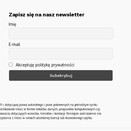
Zapisz się na nasz newsletter
Imię
E-mail
Akceptuję politykę prywatności
19 r. dotyczącej prawa autorskiego i praw pokrewnych na jednolitym rynku
jakichkolwiek treści w formie tekstów, danych, programów komputerowych czy
łaszcza dotyczących wzorców, trendów i korelacji. Niniejsze zastrzeżenie nie
tania z treści w ramach udzielonej licencji lub dozwolonego użytku.