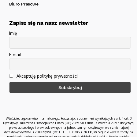
Biuro Prasowe
Zapisz się na nasz newsletter
Imię
E-mail
Akceptuję politykę prywatności
Właściciel tego serwisu internetowego, korzystając z uprawnień wynikających z art. 4 ust. 3
Dyrektywy Parlamentu Europejskiego i Rady (UE) 2019/790 z dnia 17 kwietnia 2019 r. dotyczącej
prawa autorskiego i praw pokrewnych na jednolitym rynku cyfrowym oraz zmieniającej
dyrektywy 96/9/WE i 2001/29/WE (Dz. U. UE. L. z 2019 r. Nr 130, str. 92), nie wyraża zgody na
powielanie, wykorzystywanie ani przechowywanie jakichkolwiek treści w formie tekstów,