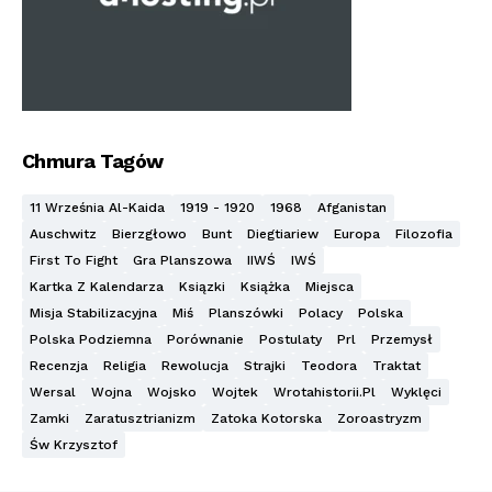
Chmura Tagów
11 Września Al-Kaida
1919 - 1920
1968
Afganistan
Auschwitz
Bierzgłowo
Bunt
Diegtiariew
Europa
Filozofia
First To Fight
Gra Planszowa
IIWŚ
IWŚ
Kartka Z Kalendarza
Ksiązki
Książka
Miejsca
Misja Stabilizacyjna
Miś
Planszówki
Polacy
Polska
Polska Podziemna
Porównanie
Postulaty
Prl
Przemysł
Recenzja
Religia
Rewolucja
Strajki
Teodora
Traktat
Wersal
Wojna
Wojsko
Wojtek
Wrotahistorii.pl
Wyklęci
Zamki
Zaratusztrianizm
Zatoka Kotorska
Zoroastryzm
Św Krzysztof