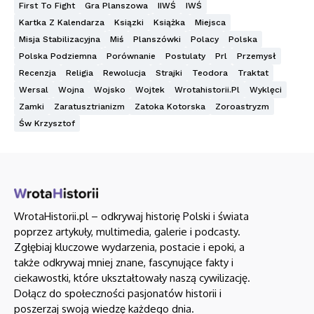
First To Fight
Gra Planszowa
IIWŚ
IWŚ
Kartka Z Kalendarza
Ksiązki
Książka
Miejsca
Misja Stabilizacyjna
Miś
Planszówki
Polacy
Polska
Polska Podziemna
Porównanie
Postulaty
Prl
Przemysł
Recenzja
Religia
Rewolucja
Strajki
Teodora
Traktat
Wersal
Wojna
Wojsko
Wojtek
Wrotahistorii.pl
Wyklęci
Zamki
Zaratusztrianizm
Zatoka Kotorska
Zoroastryzm
Św Krzysztof
WrotaHistorii.pl – odkrywaj historię Polski i świata
poprzez artykuły, multimedia, galerie i podcasty.
Zgłębiaj kluczowe wydarzenia, postacie i epoki, a
także odkrywaj mniej znane, fascynujące fakty i
ciekawostki, które ukształtowały naszą cywilizację.
Dołącz do społeczności pasjonatów historii i
poszerzaj swoją wiedzę każdego dnia.