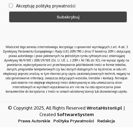
Akceptuję politykę prywatności
Właściciel tego serwisu internetowego, korzystając z uprawnień wynikających z art. 4 ust. 3
Dyrektywy Parlamentu Europejskiego i Rady (UE) 2019/790 z dnia 17 kwietnia 2019 r. dotyczącej
prawa autorskiego i praw pokrewnych na jednolitym rynku cyfrowym oraz zmieniającej
dyrektywy 96/9/WE i 2001/29/WE (Dz. U. UE. L. z 2019 r. Nr 130, str. 92), nie wyraża zgody na
powielanie, wykorzystywanie ani przechowywanie jakichkolwiek treści w formie tekstów,
danych, programów komputerowych czy baz danych dostępnych na tej stronie, w celu ich
eksploracji poprzez analizę, w tym również przy użyciu zautomatyzowanych technik, mającej na
celu generowanie informacji, zwłaszcza dotyczących wzorców, trendów i korelacji. Niniejsze
zastrzeżenie nie obejmuje eksploracji treści dokonywanej w celu umieszczania stron
internetowych w wynikach wyszukiwania ani nie ma na celu ograniczania praw
konsumentów do korzystania z treści w ramach udzielonej licencji lub dozwolonego użytku.
© Copyright 2025, All Rights Reserved
WrotaHistorii.pl
|
Created
SoftwareSystem
Prawa Autorskie
Polityka Prywatności
Redakcja