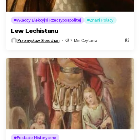
Władcy Elekcyjni Rzeczypospolitej
Znani Polacy
Lew Lechistanu
Przemysław Sierechan
7 Min Czytania
Postacie Historyczne