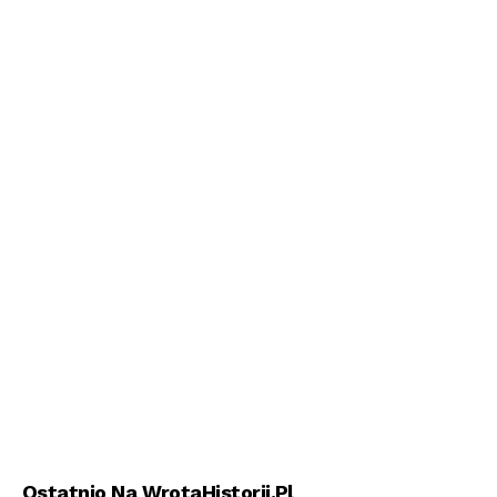
Ostatnio Na WrotaHistorii.pl