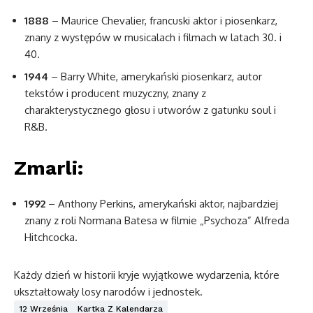
1888
– Maurice Chevalier, francuski aktor i piosenkarz,
znany z występów w musicalach i filmach w latach 30. i
40.
1944
– Barry White, amerykański piosenkarz, autor
tekstów i producent muzyczny, znany z
charakterystycznego głosu i utworów z gatunku soul i
R&B.
Zmarli:
1992
– Anthony Perkins, amerykański aktor, najbardziej
znany z roli Normana Batesa w filmie „Psychoza” Alfreda
Hitchcocka.
Każdy dzień w historii kryje wyjątkowe wydarzenia, które
ukształtowały losy narodów i jednostek.
12 Września
Kartka Z Kalendarza