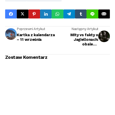
Poprzewni Artykuł
Następny Artykuł
Kartka z kalendarza
Mity vs fakty o
– 11 września
Jagiellonach:
obalenie
najczęstszych
przekłamań
Zostaw Komentarz