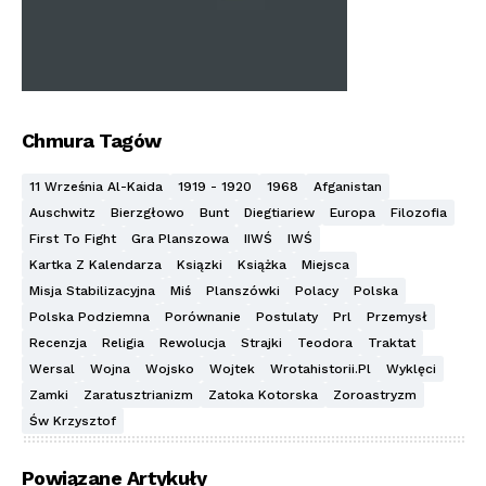
Chmura Tagów
11 Września Al-Kaida
1919 - 1920
1968
Afganistan
Auschwitz
Bierzgłowo
Bunt
Diegtiariew
Europa
Filozofia
First To Fight
Gra Planszowa
IIWŚ
IWŚ
Kartka Z Kalendarza
Ksiązki
Książka
Miejsca
Misja Stabilizacyjna
Miś
Planszówki
Polacy
Polska
Polska Podziemna
Porównanie
Postulaty
Prl
Przemysł
Recenzja
Religia
Rewolucja
Strajki
Teodora
Traktat
Wersal
Wojna
Wojsko
Wojtek
Wrotahistorii.pl
Wyklęci
Zamki
Zaratusztrianizm
Zatoka Kotorska
Zoroastryzm
Św Krzysztof
Powiązane Artykuły