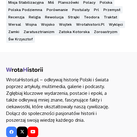
Misja Stabilizacyjna
Miś
Planszówki
Polacy
Polska
Polska Podziemna
Porównanie
Postulaty
Prl
Przemysł
Recenzja
Religia
Rewolucja
Strajki
Teodora
Traktat
Wersal
Wojna
Wojsko
Wojtek
Wrotahistorii.pl
Wyklęci
Zamki
Zaratusztrianizm
Zatoka Kotorska
Zoroastryzm
Św Krzysztof
WrotaHistorii.pl – odkrywaj historię Polski i świata
poprzez artykuły, multimedia, galerie i podcasty.
Zgłębiaj kluczowe wydarzenia, postacie i epoki, a
także odkrywaj mniej znane, fascynujące fakty i
ciekawostki, które ukształtowały naszą cywilizację.
Dołącz do społeczności pasjonatów historii i
poszerzaj swoją wiedzę każdego dnia.