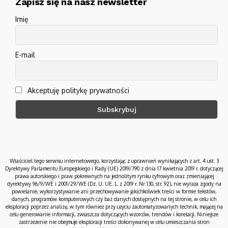
Zapisz się na nasz newsletter
Imię
E-mail
Akceptuję politykę prywatności
Właściciel tego serwisu internetowego, korzystając z uprawnień wynikających z art. 4 ust. 3
Dyrektywy Parlamentu Europejskiego i Rady (UE) 2019/790 z dnia 17 kwietnia 2019 r. dotyczącej
prawa autorskiego i praw pokrewnych na jednolitym rynku cyfrowym oraz zmieniającej
dyrektywy 96/9/WE i 2001/29/WE (Dz. U. UE. L. z 2019 r. Nr 130, str. 92), nie wyraża zgody na
powielanie, wykorzystywanie ani przechowywanie jakichkolwiek treści w formie tekstów,
danych, programów komputerowych czy baz danych dostępnych na tej stronie, w celu ich
eksploracji poprzez analizę, w tym również przy użyciu zautomatyzowanych technik, mającej na
celu generowanie informacji, zwłaszcza dotyczących wzorców, trendów i korelacji. Niniejsze
zastrzeżenie nie obejmuje eksploracji treści dokonywanej w celu umieszczania stron