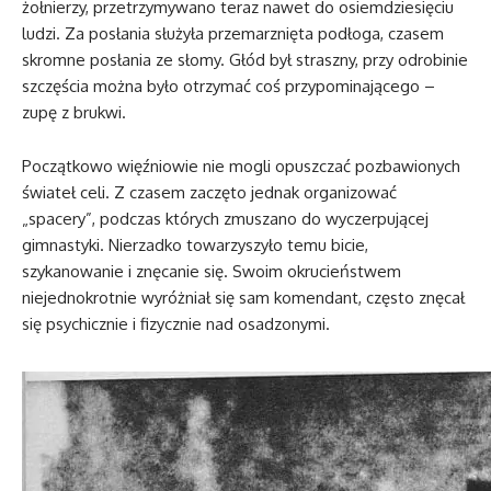
żołnierzy, przetrzymywano teraz nawet do osiemdziesięciu
ludzi. Za posłania służyła przemarznięta podłoga, czasem
skromne posłania ze słomy. Głód był straszny, przy odrobinie
szczęścia można było otrzymać coś przypominającego –
zupę z brukwi.
Początkowo więźniowie nie mogli opuszczać pozbawionych
świateł celi. Z czasem zaczęto jednak organizować
„spacery”, podczas których zmuszano do wyczerpującej
gimnastyki. Nierzadko towarzyszyło temu bicie,
szykanowanie i znęcanie się. Swoim okrucieństwem
niejednokrotnie wyróżniał się sam komendant, często znęcał
się psychicznie i fizycznie nad osadzonymi.