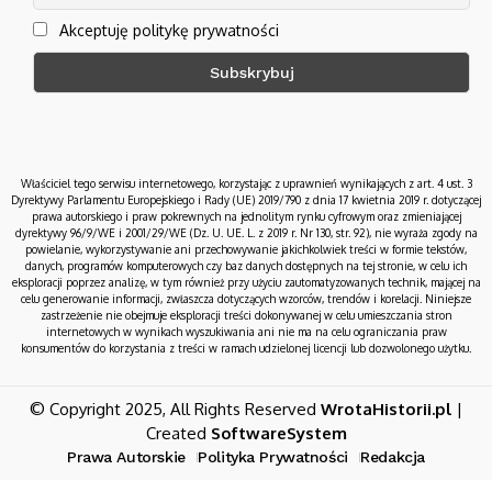
Akceptuję politykę prywatności
Właściciel tego serwisu internetowego, korzystając z uprawnień wynikających z art. 4 ust. 3
Dyrektywy Parlamentu Europejskiego i Rady (UE) 2019/790 z dnia 17 kwietnia 2019 r. dotyczącej
prawa autorskiego i praw pokrewnych na jednolitym rynku cyfrowym oraz zmieniającej
dyrektywy 96/9/WE i 2001/29/WE (Dz. U. UE. L. z 2019 r. Nr 130, str. 92), nie wyraża zgody na
powielanie, wykorzystywanie ani przechowywanie jakichkolwiek treści w formie tekstów,
danych, programów komputerowych czy baz danych dostępnych na tej stronie, w celu ich
eksploracji poprzez analizę, w tym również przy użyciu zautomatyzowanych technik, mającej na
celu generowanie informacji, zwłaszcza dotyczących wzorców, trendów i korelacji. Niniejsze
zastrzeżenie nie obejmuje eksploracji treści dokonywanej w celu umieszczania stron
internetowych w wynikach wyszukiwania ani nie ma na celu ograniczania praw
konsumentów do korzystania z treści w ramach udzielonej licencji lub dozwolonego użytku.
© Copyright 2025, All Rights Reserved
WrotaHistorii.pl
|
Created
SoftwareSystem
Prawa Autorskie
Polityka Prywatności
Redakcja