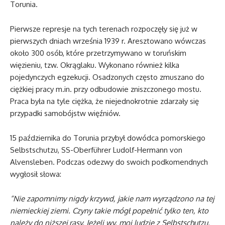
Torunia.
Pierwsze represje na tych terenach rozpoczęły się już w
pierwszych dniach września 1939 r. Aresztowano wówczas
około 300 osób, które przetrzymywano w toruńskim
więzieniu, tzw. Okrąglaku. Wykonano również kilka
pojedynczych egzekucji. Osadzonych często zmuszano do
ciężkiej pracy m.in. przy odbudowie zniszczonego mostu.
Praca była na tyle ciężka, że niejednokrotnie zdarzały się
przypadki samobójstw więźniów.
15 października do Torunia przybył dowódca pomorskiego
Selbstschutzu, SS-Oberführer Ludolf-Hermann von
Alvensleben. Podczas odezwy do swoich podkomendnych
wygłosił słowa:
“Nie zapomnimy nigdy krzywd, jakie nam wyrządzono na tej
niemieckiej ziemi. Czyny takie mógł popełnić tylko ten, kto
należy do niższej rasy. Jeżeli wy, moi ludzie z Selbstschutzu,