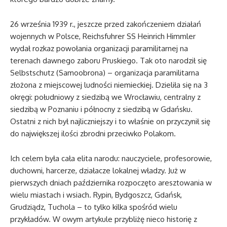
26 września 1939 r., jeszcze przed zakończeniem działań
wojennych w Polsce, Reichsfuhrer SS Heinrich Himmler
wydał rozkaz powołania organizacji paramilitarnej na
terenach dawnego zaboru Pruskiego. Tak oto narodził się
Selbstschutz (Samoobrona) – organizacja paramilitarna
złożona z miejscowej ludności niemieckiej. Dzieliła się na 3
okręgi: południowy z siedzibą we Wrocławiu, centralny z
siedzibą w Poznaniu i północny z siedzibą w Gdańsku.
Ostatni z nich był najliczniejszy i to właśnie on przyczynił się
do największej ilości zbrodni przeciwko Polakom.
Ich celem była cała elita narodu: nauczyciele, profesorowie,
duchowni, harcerze, działacze lokalnej władzy. Już w
pierwszych dniach października rozpoczęto aresztowania w
wielu miastach i wsiach. Rypin, Bydgoszcz, Gdańsk,
Grudziądz, Tuchola – to tylko kilka spośród wielu
przykładów. W owym artykule przybliżę nieco historię z