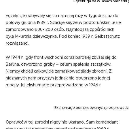
Egzekucja na w lasach barbarki (
Egzekucje odbywały się co najmniej razy w tygodniu, aż do
połowy grudnia 1939 r. Szacuje się, że w podtoruńskim lesie
zamordowano 600-1200 osób. Najmłodszą zpośród nich
była 14-letnia dziewczynka. Pod koniec 1939 r. Selbstschutz
rozwiązano.
W 1944 r., gdy front wschodni coraz bardziej zbliżał się do
Berlina, otworzono groby – celem spalenia szczątków.
Niemcy chcieli całkowicie zamaskować ślady zbrodni. Z
nieznanych nam przyczyn jednak nie otworzono jednej
mogiły. Jej ekshumacje przeprowadzono w 1946 r.
Ekshumacje pomordowanych przeprowadzane
Oprawców tej zbrodni nigdy nie ukarano. Sam komendant
obozu został postawiony przed sąd dopiero w 1969 r.,