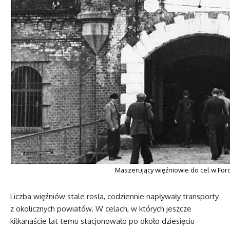
Maszerujący więźniowie do cel w Forci
Liczba więźniów stale rosła, codziennie napływały transporty
z okolicznych powiatów. W celach, w których jeszcze
kilkanaście lat temu stacjonowało po około dziesięciu