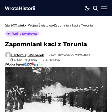
Start
XX wiek
II Wojna Światowa
Zapomniani kaci z Torunia
II Wojna Światowa
Zapomniani kaci z Torunia
Bartomiej Wicherek
Zaktualizowano 2019-11-11
4 Min Czytania
634 Odsłon
Udostępnij