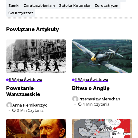
Zamki
Zaratusztrianizm
Zatoka Kotorska
Zoroastryzm
Św Krzysztof
Powiązane Artykuły
II Wojna Światowa
II Wojna Światowa
Powstanie
Bitwa o Anglię
Warszawskie
Przemysław Sierechan
4 Min Czytania
Anna Piernikarczyk
3 Min Czytania