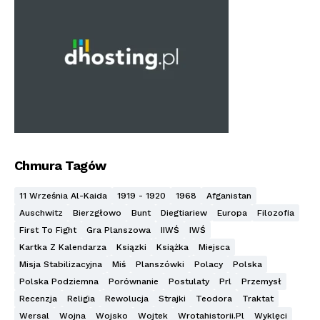
Chmura Tagów
11 Września Al-Kaida
1919 - 1920
1968
Afganistan
Auschwitz
Bierzgłowo
Bunt
Diegtiariew
Europa
Filozofia
First To Fight
Gra Planszowa
IIWŚ
IWŚ
Kartka Z Kalendarza
Ksiązki
Książka
Miejsca
Misja Stabilizacyjna
Miś
Planszówki
Polacy
Polska
Polska Podziemna
Porównanie
Postulaty
Prl
Przemysł
Recenzja
Religia
Rewolucja
Strajki
Teodora
Traktat
Wersal
Wojna
Wojsko
Wojtek
Wrotahistorii.pl
Wyklęci