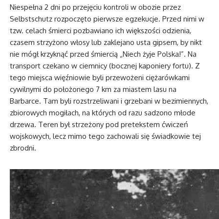
Niespełna 2 dni po przejęciu kontroli w obozie przez
Selbstschutz rozpoczęto pierwsze egzekucje. Przed nimi w
tzw. celach śmierci pozbawiano ich większości odzienia,
czasem strzyżono włosy lub zaklejano usta gipsem, by nikt
nie mógł krzyknąć przed śmiercią „Niech żyje Polska!”. Na
transport czekano w ciemnicy (bocznej kaponiery fortu). Z
tego miejsca więźniowie byli przewożeni ciężarówkami
cywilnymi do położonego 7 km za miastem lasu na
Barbarce. Tam byli rozstrzeliwani i grzebani w bezimiennych,
zbiorowych mogiłach, na których od razu sadzono młode
drzewa. Teren był strzeżony pod pretekstem ćwiczeń
wojskowych, lecz mimo tego zachowali się świadkowie tej
zbrodni.