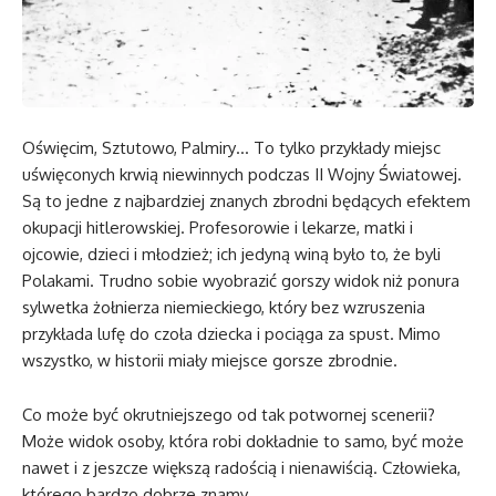
Oświęcim, Sztutowo, Palmiry… To tylko przykłady miejsc
uświęconych krwią niewinnych podczas II Wojny Światowej.
Są to jedne z najbardziej znanych zbrodni będących efektem
okupacji hitlerowskiej. Profesorowie i lekarze, matki i
ojcowie, dzieci i młodzież; ich jedyną winą było to, że byli
Polakami. Trudno sobie wyobrazić gorszy widok niż ponura
sylwetka żołnierza niemieckiego, który bez wzruszenia
przykłada lufę do czoła dziecka i pociąga za spust. Mimo
wszystko, w historii miały miejsce gorsze zbrodnie.
Co może być okrutniejszego od tak potwornej scenerii?
Może widok osoby, która robi dokładnie to samo, być może
nawet i z jeszcze większą radością i nienawiścią. Człowieka,
którego bardzo dobrze znamy.