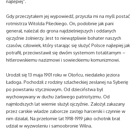
najlepiej”.
Gdy przeczytałem jej wypowiedź, przyszła mi na myśl postać
rotmistrza Witolda Pileckiego. On, podobnie jak pani
generał, należał do grona najdzielniejszych i oddanych
ojczyźnie żołnierzy. Jest to niewątpliwie bohater naszych
czasów, człowiek, który starając się służyć Polsce najlepiej jak
potrafił, przeciwstawił się dwóm systemom totalitarnym –
hitlerowskiemu nazizmowi i sowieckiemu komunizmowi.
Urodził się 13 maja 1901 roku w Ołońcu, niedaleko jeziora
Ładoga. Pochodził z rodziny szlacheckiej zesłanej na Syberię
po powstaniu styczniowym. Od dzieciństwa był
wychowywany w duchu żarliwego patriotyzmu. Od
najmłodszych lat wiernie służył ojczyźnie. Założył zakazany
przez carskie władze zaborcze zastęp harcerski i czynnie w
nim działał. Na przełomie lat 1918-1919 jako ochotnik brał
udział w wyzwoleniu i samoobronie Wilna.