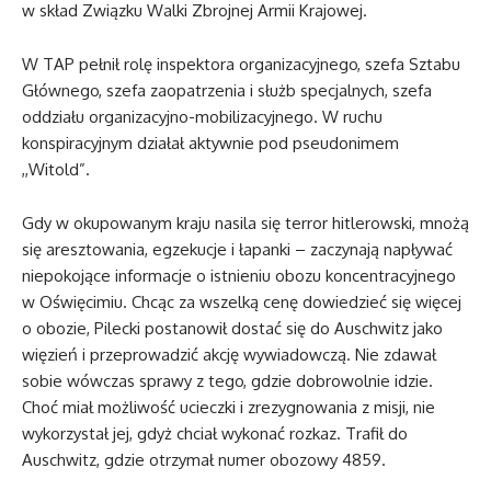
w skład Związku Walki Zbrojnej Armii Krajowej.
W TAP pełnił rolę inspektora organizacyjnego, szefa Sztabu
Głównego, szefa zaopatrzenia i służb specjalnych, szefa
oddziału organizacyjno-mobilizacyjnego. W ruchu
konspiracyjnym działał aktywnie pod pseudonimem
,,Witold”.
Gdy w okupowanym kraju nasila się terror hitlerowski, mnożą
się aresztowania, egzekucje i łapanki – zaczynają napływać
niepokojące informacje o istnieniu obozu koncentracyjnego
w Oświęcimiu. Chcąc za wszelką cenę dowiedzieć się więcej
o obozie, Pilecki postanowił dostać się do Auschwitz jako
więzień i przeprowadzić akcję wywiadowczą. Nie zdawał
sobie wówczas sprawy z tego, gdzie dobrowolnie idzie.
Choć miał możliwość ucieczki i zrezygnowania z misji, nie
wykorzystał jej, gdyż chciał wykonać rozkaz. Trafił do
Auschwitz, gdzie otrzymał numer obozowy 4859.