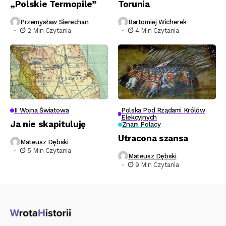
„Polskie Termopile”
Torunia
Przemysław Sierechan
Bartomiej Wicherek
2 Min Czytania
4 Min Czytania
II Wojna Światowa
Polska Pod Rządami Królów
Elekcyjnych
Ja nie skapituluję
Znani Polacy
Utracona szansa
Mateusz Dębski
5 Min Czytania
Mateusz Dębski
9 Min Czytania