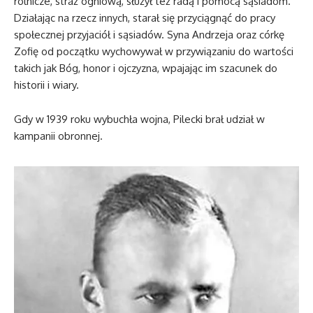
rolnicze, straż ogniową, służył też radą i pomocą sąsiadom.
Działając na rzecz innych, starał się przyciągnąć do pracy
społecznej przyjaciół i sąsiadów. Syna Andrzeja oraz córkę
Zofię od początku wychowywał w przywiązaniu do wartości
takich jak Bóg, honor i ojczyzna, wpajając im szacunek do
historii i wiary.
Gdy w 1939 roku wybuchła wojna, Pilecki brał udział w
kampanii obronnej.