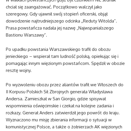
chciał się zaangażować. Początkowo walczył jako
szeregowy. Gdy ujawnił swój stopień oficerski, objął
dowodzenie najtrudniejszego odcinka ,,Reduty Witolda”.
Prasa powstańcza nadała jej nazwę „Najwspanialszego
Bastionu Warszawy”.
Po upadku powstania Warszawskiego trafił do obozu
jenieckiego – wspierał tam ludność polską, opiekując się i
pomagając innym więzionym powstańcom. Spędził w obozie
resztę wojny.
Po wyzwoleniu obozu przez aliantów trafił we Włoszech do
II Korpusu Polskich Sił Zbrojnych generała Władysława
Andersa. Zamieszkał w San Giorgio, gdzie spisywał
wspomnienia oświęcimskie i czekał na kolejne zadania i
rozkazy. Generał Anders zatwierdził jego powrót do kraju.
Wyznaczono mu misję zbierania informacji o sytuacji w
komunistycznej Polsce, a także o żołnierzach AK więzionych