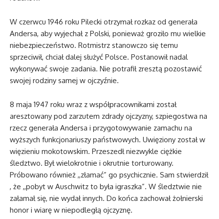
W czerwcu 1946 roku Pilecki otrzymał rozkaz od generała
Andersa, aby wyjechał z Polski, ponieważ groziło mu wielkie
niebezpieczeństwo. Rotmistrz stanowczo się temu
sprzeciwił, chciał dalej służyć Polsce. Postanowił nadal
wykonywać swoje zadania. Nie potrafił zresztą pozostawić
swojej rodziny samej w ojczyźnie.
8 maja 1947 roku wraz z współpracownikami został
aresztowany pod zarzutem zdrady ojczyzny, szpiegostwa na
rzecz generała Andersa i przygotowywanie zamachu na
wyższych funkcjonariuszy państwowych. Uwięziony został w
więzieniu mokotowskim. Przeszedł niezwykle ciężkie
śledztwo. Był wielokrotnie i okrutnie torturowany.
Próbowano również ,,złamać” go psychicznie. Sam stwierdził
, że ,,pobyt w Auschwitz to była igraszka”. W śledztwie nie
załamał się, nie wydał innych. Do końca zachował żołnierski
honor i wiarę w niepodległą ojczyznę.