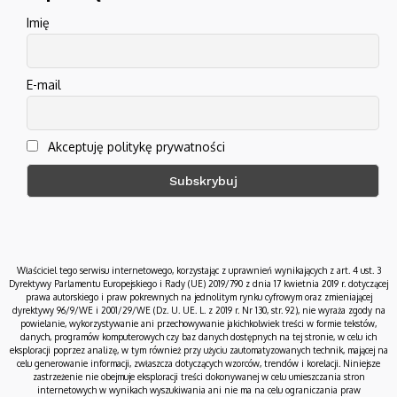
Imię
E-mail
Akceptuję politykę prywatności
Właściciel tego serwisu internetowego, korzystając z uprawnień wynikających z art. 4 ust. 3
Dyrektywy Parlamentu Europejskiego i Rady (UE) 2019/790 z dnia 17 kwietnia 2019 r. dotyczącej
prawa autorskiego i praw pokrewnych na jednolitym rynku cyfrowym oraz zmieniającej
dyrektywy 96/9/WE i 2001/29/WE (Dz. U. UE. L. z 2019 r. Nr 130, str. 92), nie wyraża zgody na
powielanie, wykorzystywanie ani przechowywanie jakichkolwiek treści w formie tekstów,
danych, programów komputerowych czy baz danych dostępnych na tej stronie, w celu ich
eksploracji poprzez analizę, w tym również przy użyciu zautomatyzowanych technik, mającej na
celu generowanie informacji, zwłaszcza dotyczących wzorców, trendów i korelacji. Niniejsze
zastrzeżenie nie obejmuje eksploracji treści dokonywanej w celu umieszczania stron
internetowych w wynikach wyszukiwania ani nie ma na celu ograniczania praw