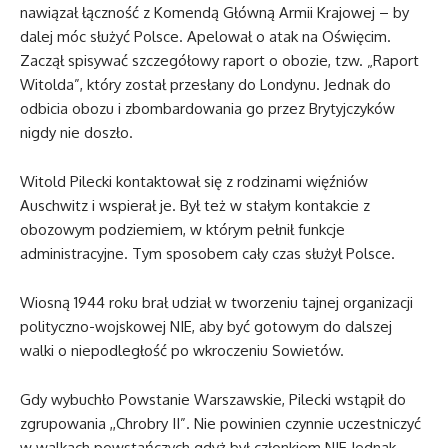
nawiązał łączność z Komendą Główną Armii Krajowej – by
dalej móc służyć Polsce. Apelował o atak na Oświęcim.
Zaczął spisywać szczegółowy raport o obozie, tzw. „Raport
Witolda”, który został przesłany do Londynu. Jednak do
odbicia obozu i zbombardowania go przez Brytyjczyków
nigdy nie doszło.
Witold Pilecki kontaktował się z rodzinami więźniów
Auschwitz i wspierał je. Był też w stałym kontakcie z
obozowym podziemiem, w którym pełnił funkcje
administracyjne. Tym sposobem cały czas służył Polsce.
Wiosną 1944 roku brał udział w tworzeniu tajnej organizacji
polityczno-wojskowej NIE, aby być gotowym do dalszej
walki o niepodległość po wkroczeniu Sowietów.
Gdy wybuchło Powstanie Warszawskie, Pilecki wstąpił do
zgrupowania ,,Chrobry II”. Nie powinien czynnie uczestniczyć
w walkach powstańczych gdyż był członkiem NIE Jednak