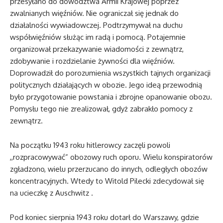
przesyłano do dowództwa Armii Krajowej poprzez
zwalnianych więźniów. Nie ograniczał się jednak do
działalności wywiadowczej. Podtrzymywał na duchu
współwięźniów służąc im radą i pomocą. Potajemnie
organizował przekazywanie wiadomości z zewnątrz,
zdobywanie i rozdzielanie żywności dla więźniów.
Doprowadził do porozumienia wszystkich tajnych organizacji
politycznych działających w obozie. Jego ideą przewodnią
było przygotowanie powstania i zbrojne opanowanie obozu.
Pomysłu tego nie zrealizował, gdyż zabrakło pomocy z
zewnątrz.
Na początku 1943 roku hitlerowcy zaczęli powoli
,,rozpracowywać” obozowy ruch oporu. Wielu konspiratorów
zgładzono, wielu przerzucano do innych, odległych obozów
koncentracyjnych. Wtedy to Witold Pilecki zdecydował się
na ucieczkę z Auschwitz .
Pod koniec sierpnia 1943 roku dotarł do Warszawy, gdzie