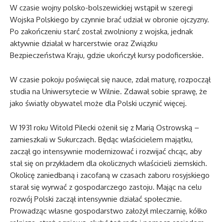
W czasie wojny polsko-bolszewickiej wstąpił w szeregi
Wojska Polskiego by czynnie brać udział w obronie ojczyzny.
Po zakończeniu starć został zwolniony z wojska, jednak
aktywnie działał w harcerstwie oraz Związku
Bezpieczeństwa Kraju, gdzie ukończył kursy podoficerskie.
W czasie pokoju poświęcał się nauce, zdał maturę, rozpoczął
studia na Uniwersytecie w Wilnie. Zdawał sobie sprawę, że
jako światły obywatel może dla Polski uczynić więcej.
W 1931 roku Witold Pilecki ożenił się z Marią Ostrowską –
zamieszkali w Sukurczach. Będąc właścicielem majątku,
zaczął go intensywnie modernizować i rozwijać chcąc, aby
stał się on przykładem dla okolicznych właścicieli ziemskich.
Okolicę zaniedbaną i zacofaną w czasach zaboru rosyjskiego
starał się wyrwać z gospodarczego zastoju. Mając na celu
rozwój Polski zaczął intensywnie działać społecznie.
Prowadząc własne gospodarstwo założył mleczarnię, kółko