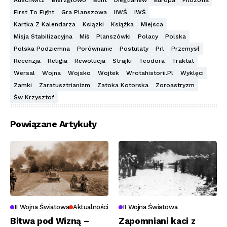
Auschwitz
Bierzgłowo
Bunt
Diegtiariew
Europa
Filozofia
First To Fight
Gra Planszowa
IIWŚ
IWŚ
Kartka Z Kalendarza
Ksiązki
Książka
Miejsca
Misja Stabilizacyjna
Miś
Planszówki
Polacy
Polska
Polska Podziemna
Porównanie
Postulaty
Prl
Przemysł
Recenzja
Religia
Rewolucja
Strajki
Teodora
Traktat
Wersal
Wojna
Wojsko
Wojtek
Wrotahistorii.pl
Wyklęci
Zamki
Zaratusztrianizm
Zatoka Kotorska
Zoroastryzm
Św Krzysztof
Powiązane Artykuły
II Wojna Światowa
Aktualności
II Wojna Światowa
Bitwa pod Wizną –
Zapomniani kaci z