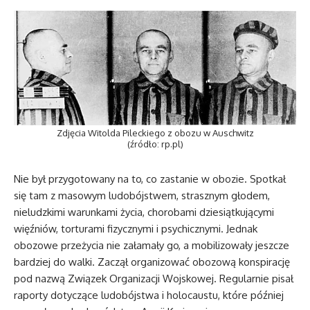
Zdjęcia Witolda Pileckiego z obozu w Auschwitz
(źródło: rp.pl)
Nie był przygotowany na to, co zastanie w obozie. Spotkał
się tam z masowym ludobójstwem, strasznym głodem,
nieludzkimi warunkami życia, chorobami dziesiątkującymi
więźniów, torturami fizycznymi i psychicznymi. Jednak
obozowe przeżycia nie załamały go, a mobilizowały jeszcze
bardziej do walki. Zaczął organizować obozową konspirację
pod nazwą Związek Organizacji Wojskowej. Regularnie pisał
raporty dotyczące ludobójstwa i holocaustu, które później