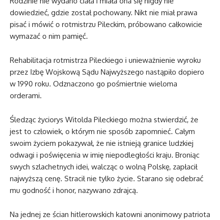
Rodzinie nie wydano ciała i miała ona się nigdy nie
dowiedzieć, gdzie został pochowany. Nikt nie miał prawa
pisać i mówić o rotmistrzu Pileckim, próbowano całkowicie
wymazać o nim pamięć.
Rehabilitacja rotmistrza Pileckiego i unieważnienie wyroku
przez Izbę Wojskową Sądu Najwyższego nastąpiło dopiero
w 1990 roku. Odznaczono go pośmiertnie wieloma
orderami.
Śledząc życiorys Witolda Pileckiego można stwierdzić, że
jest to człowiek, o którym nie sposób zapomnieć. Całym
swoim życiem pokazywał, że nie istnieją granice ludzkiej
odwagi i poświęcenia w imię niepodległości kraju. Broniąc
swych szlachetnych idei, walcząc o wolną Polskę, zapłacił
najwyższą cenę. Stracił nie tylko życie. Starano się odebrać
mu godność i honor, nazywano zdrajcą.
Na jednej ze ścian hitlerowskich katowni anonimowy patriota