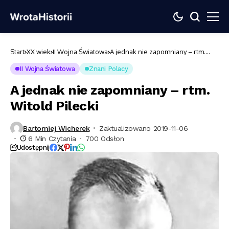
Start
XX wiek
II Wojna Światowa
A jednak nie zapomniany – rtm.
Witold Pilecki
II Wojna Światowa
Znani Polacy
A jednak nie zapomniany – rtm.
Witold Pilecki
Bartomiej Wicherek
Zaktualizowano 2019-11-06
6 Min Czytania
700 Odsłon
Udostępnij