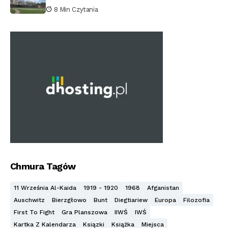
8 Min Czytania
Chmura Tagów
11 Września Al-Kaida
1919 - 1920
1968
Afganistan
Auschwitz
Bierzgłowo
Bunt
Diegtiariew
Europa
Filozofia
First To Fight
Gra Planszowa
IIWŚ
IWŚ
Kartka Z Kalendarza
Ksiązki
Książka
Miejsca