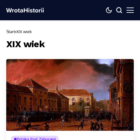
Start
XIX wiek
XIX wiek
Polska Pod Zaborami