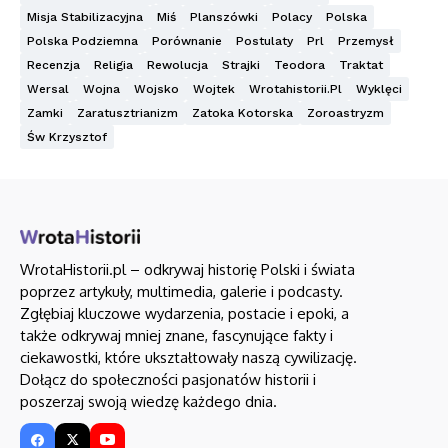
Misja Stabilizacyjna
Miś
Planszówki
Polacy
Polska
Polska Podziemna
Porównanie
Postulaty
Prl
Przemysł
Recenzja
Religia
Rewolucja
Strajki
Teodora
Traktat
Wersal
Wojna
Wojsko
Wojtek
Wrotahistorii.pl
Wyklęci
Zamki
Zaratusztrianizm
Zatoka Kotorska
Zoroastryzm
Św Krzysztof
WrotaHistorii.pl – odkrywaj historię Polski i świata
poprzez artykuły, multimedia, galerie i podcasty.
Zgłębiaj kluczowe wydarzenia, postacie i epoki, a
także odkrywaj mniej znane, fascynujące fakty i
ciekawostki, które ukształtowały naszą cywilizację.
Dołącz do społeczności pasjonatów historii i
poszerzaj swoją wiedzę każdego dnia.