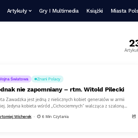
Artykuły
Gry I Multimedia
Książki
Miasta Pols
2
Artyku
 Wojna Światowa
Znani Polacy
ednak nie zapomniany – rtm. Witold Pilecki
eta Zawadzka jest jedną z nielicznych kobiet generałów w armii
iej. Jedyna kobieta wśród ,,Cichociemnych” walcząca z szaloną
ą o niepodległość Polski. O...
rtomiej Wicherek
6 Min Czytania