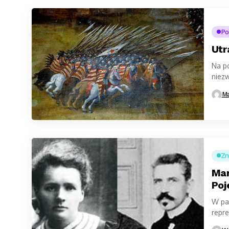
Po
Utr
Na po
niez
pokło
Ma
Zn
Mar
Poj
W par
repre
w...