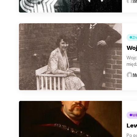
Wo
Zn
Woj
Wojc
międ
był w
Ma
Wł
Lew
Po p