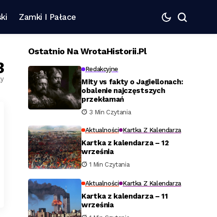
ki
Zamki I Pałace
Ostatnio Na WrotaHistorii.pl
3
Redakcyjne
ły
Mity vs fakty o Jagiellonach:
obalenie najczęstszych
przekłamań
3 Min Czytania
Aktualności
Kartka Z Kalendarza
Kartka z kalendarza – 12
września
1 Min Czytania
Aktualności
Kartka Z Kalendarza
Kartka z kalendarza – 11
września