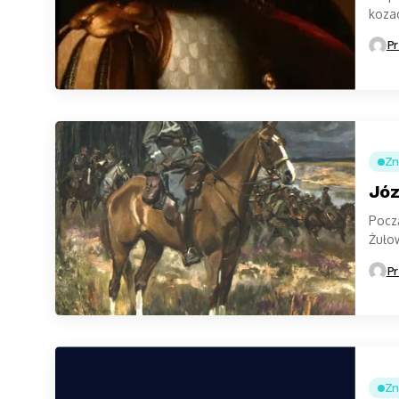
kozac
przec
Pr
Zn
Józ
Począ
Żuło
styc
Pr
Zn