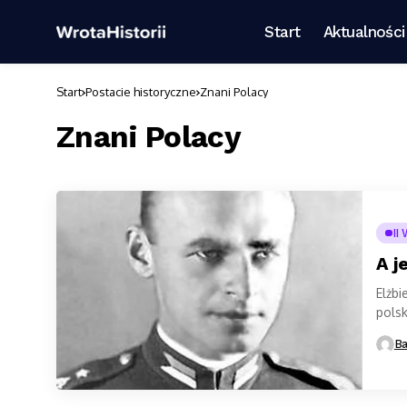
Start
Aktualności
Start
Postacie historyczne
Znani Polacy
Znani Polacy
II
A j
Elżbi
polsk
odwag
Ba