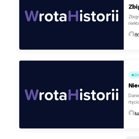
Zbi
Zbig
niekt
nie...
An
Zn
Nie
Danie
rtęci
zamo
Łu