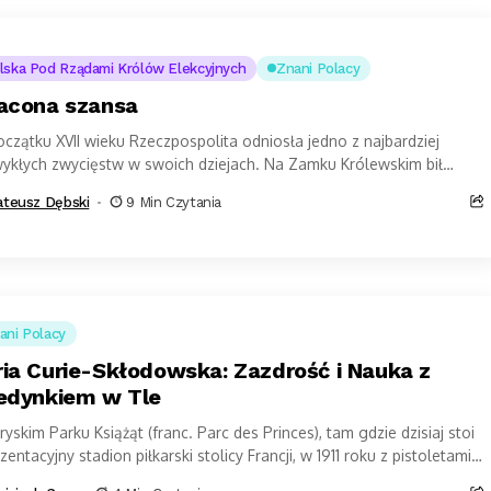
lska Pod Rządami Królów Elekcyjnych
Znani Polacy
acona szansa
czątku XVII wieku Rzeczpospolita odniosła jedno z najbardziej
wykłych zwycięstw w swoich dziejach. Na Zamku Królewskim bił
ny przed polskim królem niedawny...
teusz Dębski
9 Min Czytania
ani Polacy
ia Curie-Skłodowska: Zazdrość i Nauka z
edynkiem w Tle
yskim Parku Książąt (franc. Parc des Princes), tam gdzie dzisiaj stoi
zentacyjny stadion piłkarski stolicy Francji, w 1911 roku z pistoletami