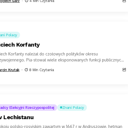
jciech Garz
4 Min Czytania
ani Polacy
ciech Korfanty
iech Korfanty należał do czołowych polityków okresu
zywojennego. Pia-stował wiele eksponowanych funkcji publicznych:
icepremierem rządu Wincentego Witosa. W 1923 roku, przez wiele...
rcin Krutak
8 Min Czytania
adcy Elekcyjni Rzeczypospolitej
Znani Polacy
 Lechistanu
okoju polsko-rosyjskim zawartym w 1667 r w Andruszowie, hetman