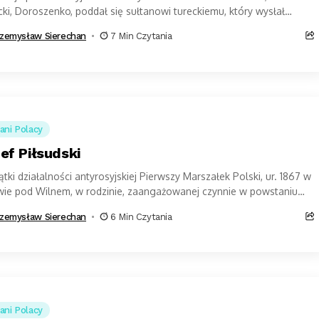
ki, Doroszenko, poddał się sułtanowi tureckiemu, który wysłał
iw Rzeczypospolitej Tatarów krymskich. Wojskami...
zemysław Sierechan
7 Min Czytania
ani Polacy
ef Piłsudski
tki działalności antyrosyjskiej Pierwszy Marszałek Polski, ur. 1867 w
wie pod Wilnem, w rodzinie, zaangażowanej czynnie w powstaniu
zniowym, wychował się w atmosferze...
zemysław Sierechan
6 Min Czytania
ani Polacy