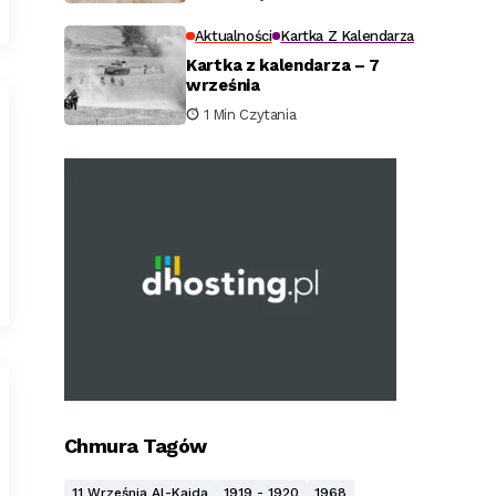
Aktualności
Kartka Z Kalendarza
Kartka z kalendarza – 7
września
1 Min Czytania
Chmura Tagów
11 Września Al-Kaida
1919 - 1920
1968