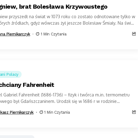
gniew, brat Bolesława Krzywoustego
niew przyszedł na świat w 1073 roku co zostało odnotowane tylko w
órych źródłach, gdyż wówczas żył jeszcze Bolesław Śmiały. Na świat
na Piernikarczyk
1 Min Czytania
ani Polacy
chciany Fahrenheit
l Gabriel Fahrenheit (1686-1736) – fizyk i twórca m.in. termometru
owego był Gdańszczaninem. Urodził się w 1686 r w rodzinie
żnych kupców niemieckich...
kasz Piernikarczyk
1 Min Czytania