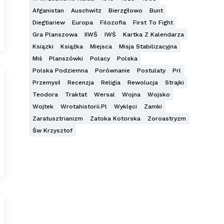
Afganistan
Auschwitz
Bierzgłowo
Bunt
Diegtiariew
Europa
Filozofia
First To Fight
Gra Planszowa
IIWŚ
IWŚ
Kartka Z Kalendarza
Ksiązki
Książka
Miejsca
Misja Stabilizacyjna
Miś
Planszówki
Polacy
Polska
Polska Podziemna
Porównanie
Postulaty
Prl
Przemysł
Recenzja
Religia
Rewolucja
Strajki
Teodora
Traktat
Wersal
Wojna
Wojsko
Wojtek
Wrotahistorii.pl
Wyklęci
Zamki
Zaratusztrianizm
Zatoka Kotorska
Zoroastryzm
Św Krzysztof