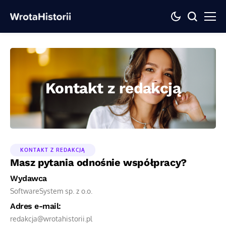
Kontakt z redakcją
KONTAKT Z REDAKCJĄ
Masz pytania odnośnie współpracy?
Wydawca
SoftwareSystem sp. z o.o.
Adres e-mail:
redakcja@wrotahistorii.pl