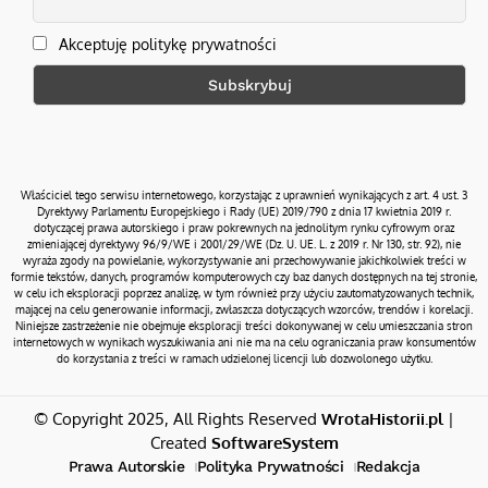
Akceptuję politykę prywatności
Właściciel tego serwisu internetowego, korzystając z uprawnień wynikających z art. 4 ust. 3
Dyrektywy Parlamentu Europejskiego i Rady (UE) 2019/790 z dnia 17 kwietnia 2019 r.
dotyczącej prawa autorskiego i praw pokrewnych na jednolitym rynku cyfrowym oraz
zmieniającej dyrektywy 96/9/WE i 2001/29/WE (Dz. U. UE. L. z 2019 r. Nr 130, str. 92), nie
wyraża zgody na powielanie, wykorzystywanie ani przechowywanie jakichkolwiek treści w
formie tekstów, danych, programów komputerowych czy baz danych dostępnych na tej stronie,
w celu ich eksploracji poprzez analizę, w tym również przy użyciu zautomatyzowanych technik,
mającej na celu generowanie informacji, zwłaszcza dotyczących wzorców, trendów i korelacji.
Niniejsze zastrzeżenie nie obejmuje eksploracji treści dokonywanej w celu umieszczania stron
internetowych w wynikach wyszukiwania ani nie ma na celu ograniczania praw konsumentów
do korzystania z treści w ramach udzielonej licencji lub dozwolonego użytku.
© Copyright 2025, All Rights Reserved
WrotaHistorii.pl
|
Created
SoftwareSystem
Prawa Autorskie
Polityka Prywatności
Redakcja