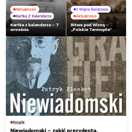
Aktualności
II Wojna Światowa
Kartka Z Kalendarza
Aktualności
Kartka z kalendarza – 7
Bitwa pod Wizną –
września
„Polskie Termopile”
Książki
Niewiadomski – zabić prezydenta.