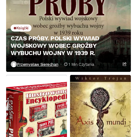
Książki
CZAS PRÓBY. POLSKI WYWIAD
WOJSKOWY WOBEC GROŻBY
WYBUCHU WOJNY W 1939 R.
Przemysław Sierechan
1 Min Czytania