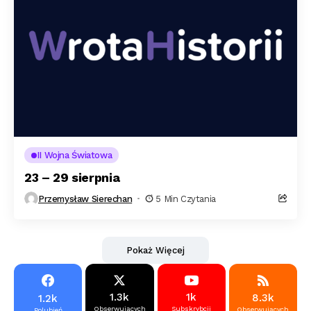
II Wojna Światowa
23 – 29 sierpnia
Przemysław Sierechan
5 Min Czytania
Pokaż Więcej
1.3k
1k
8.3k
1.2k
Obserwujących
Subskrybcji
Obserwujących
Polubień