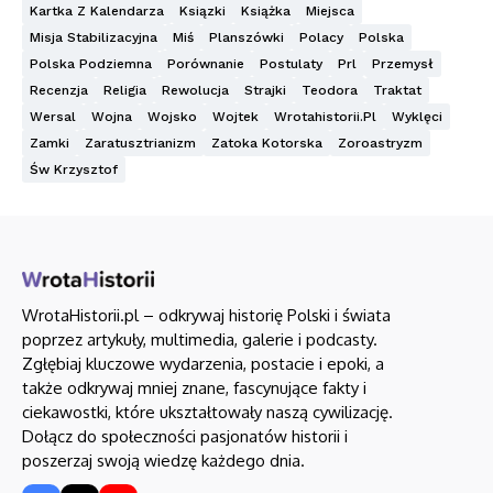
Kartka Z Kalendarza
Ksiązki
Książka
Miejsca
Misja Stabilizacyjna
Miś
Planszówki
Polacy
Polska
Polska Podziemna
Porównanie
Postulaty
Prl
Przemysł
Recenzja
Religia
Rewolucja
Strajki
Teodora
Traktat
Wersal
Wojna
Wojsko
Wojtek
Wrotahistorii.pl
Wyklęci
Zamki
Zaratusztrianizm
Zatoka Kotorska
Zoroastryzm
Św Krzysztof
WrotaHistorii.pl – odkrywaj historię Polski i świata
poprzez artykuły, multimedia, galerie i podcasty.
Zgłębiaj kluczowe wydarzenia, postacie i epoki, a
także odkrywaj mniej znane, fascynujące fakty i
ciekawostki, które ukształtowały naszą cywilizację.
Dołącz do społeczności pasjonatów historii i
poszerzaj swoją wiedzę każdego dnia.