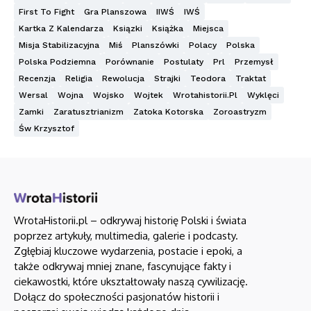
First To Fight
Gra Planszowa
IIWŚ
IWŚ
Kartka Z Kalendarza
Ksiązki
Książka
Miejsca
Misja Stabilizacyjna
Miś
Planszówki
Polacy
Polska
Polska Podziemna
Porównanie
Postulaty
Prl
Przemysł
Recenzja
Religia
Rewolucja
Strajki
Teodora
Traktat
Wersal
Wojna
Wojsko
Wojtek
Wrotahistorii.pl
Wyklęci
Zamki
Zaratusztrianizm
Zatoka Kotorska
Zoroastryzm
Św Krzysztof
WrotaHistorii.pl – odkrywaj historię Polski i świata
poprzez artykuły, multimedia, galerie i podcasty.
Zgłębiaj kluczowe wydarzenia, postacie i epoki, a
także odkrywaj mniej znane, fascynujące fakty i
ciekawostki, które ukształtowały naszą cywilizację.
Dołącz do społeczności pasjonatów historii i