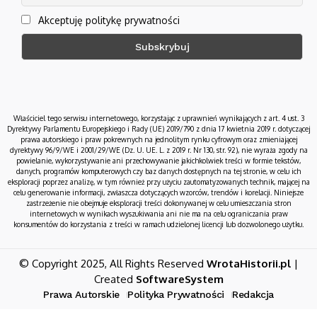
Akceptuję politykę prywatności
Właściciel tego serwisu internetowego, korzystając z uprawnień wynikających z art. 4 ust. 3
Dyrektywy Parlamentu Europejskiego i Rady (UE) 2019/790 z dnia 17 kwietnia 2019 r. dotyczącej
prawa autorskiego i praw pokrewnych na jednolitym rynku cyfrowym oraz zmieniającej
dyrektywy 96/9/WE i 2001/29/WE (Dz. U. UE. L. z 2019 r. Nr 130, str. 92), nie wyraża zgody na
powielanie, wykorzystywanie ani przechowywanie jakichkolwiek treści w formie tekstów,
danych, programów komputerowych czy baz danych dostępnych na tej stronie, w celu ich
eksploracji poprzez analizę, w tym również przy użyciu zautomatyzowanych technik, mającej na
celu generowanie informacji, zwłaszcza dotyczących wzorców, trendów i korelacji. Niniejsze
zastrzeżenie nie obejmuje eksploracji treści dokonywanej w celu umieszczania stron
internetowych w wynikach wyszukiwania ani nie ma na celu ograniczania praw
konsumentów do korzystania z treści w ramach udzielonej licencji lub dozwolonego użytku.
© Copyright 2025, All Rights Reserved
WrotaHistorii.pl
|
Created
SoftwareSystem
Prawa Autorskie
Polityka Prywatności
Redakcja