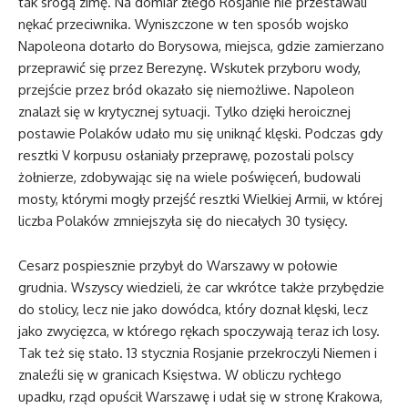
tak srogą zimę. Na domiar złego Rosjanie nie przestawali
nękać przeciwnika. Wyniszczone w ten sposób wojsko
Napoleona dotarło do Borysowa, miejsca, gdzie zamierzano
przeprawić się przez Berezynę. Wskutek przyboru wody,
przejście przez bród okazało się niemożliwe. Napoleon
znalazł się w krytycznej sytuacji. Tylko dzięki heroicznej
postawie Polaków udało mu się uniknąć klęski. Podczas gdy
resztki V korpusu osłaniały przeprawę, pozostali polscy
żołnierze, zdobywając się na wiele poświęceń, budowali
mosty, którymi mogły przejść resztki Wielkiej Armii, w której
liczba Polaków zmniejszyła się do niecałych 30 tysięcy.
Cesarz pospiesznie przybył do Warszawy w połowie
grudnia. Wszyscy wiedzieli, że car wkrótce także przybędzie
do stolicy, lecz nie jako dowódca, który doznał klęski, lecz
jako zwycięzca, w którego rękach spoczywają teraz ich losy.
Tak też się stało. 13 stycznia Rosjanie przekroczyli Niemen i
znaleźli się w granicach Księstwa. W obliczu rychłego
upadku, rząd opuścił Warszawę i udał się w stronę Krakowa,