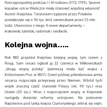
Rzeczypospolitej podczas I i III rozbioru (1772, 1795). Sporne
kopalnie soli w Wieliczce miały stanowić wspólną własność
Austrii i Księstwa. Terytorium rządzone przez Polaków
powiększyło się o 50 tys. km2 zamieszkane przez 1,5 mln
ludzi. Utworzono z niego 4 nowe departamenty –
krakowski, lubelski, radomski i siedlecki.
Kolejna wojna…..
Rok 1812 przyniósł Księstwu kolejną wojnę, tym razem z
Rosją. Sam cesarz ogłosił ją 22 czerwca w Wiłkowszkach
„drugą wojną polską” (pierwszą miała być wojna z
Królestwem Prus w 1807). Dzień później półmilionowa armia
cesarza rozpoczęła przeprawę przez Niemen. Wśród tych
wojsk znaczną część stanowili Polacy (ok. 90 tys.) oraz
Litwini (20 tys.). Wraz z rozpoczęciem wojny, w Księstwie
nastąpiły doniosłe reformy ustrojowe. Na polecenie
Napoleona pod laską księcia Czartoryskiego zebrał się sejm,