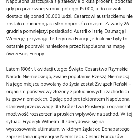
Napoleona uszczupliła się zaledwie o kilka procent, podczas
gdy po przeciwnej stronie poległo 15.000, a do niewoli
dostało się ponad 30.000 ludzi. Cesarzowi austriackiemu nie
zostało nic innego, jak tylko poprosić o rozejm. Zawarty 26
grudnia pomniejszył posiadłości Austrii o Istrię, Dalmację i
Wenecję, przyznając te terytoria Francji. Jednak nie były to
ostatnie poprawki naniesione przez Napoleona na mapę
ówczesnej Europy.
Latem 1806r. likwidacji uległo Święte Cesarstwo Rzymskie
Narodu Niemieckiego, zwane popularnie Rzeszą Niemiecką.
Na jego miejscu powołany do życia został Związek Reński –
organizm państwowy złożony z południowych i zachodnich
księstw niemieckich. Będąc pod protektoratem Napoleona,
stanowił przeciwwagę dla Królestwa Pruskiego i ograniczał
możliwość rozszerzenia pruskich wpływów na zachód. W tej
sytuacji Fryderyk Wilhelm III zdecydował się na
wystosowanie ultimatum, w którym żądał od Bonapartego
zaprzestania ingerencji w Niemczech. Cesarz Francuzów