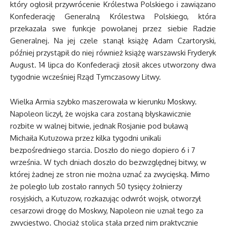
który ogłosił przywrócenie Królestwa Polskiego i zawiązano
Konfederację Generalną Królestwa Polskiego, która
przekazała swe funkcje powołanej przez siebie Radzie
Generalnej. Na jej czele stanął książę Adam Czartoryski,
później przystąpił do niej również książę warszawski Fryderyk
August. 14 lipca do Konfederacji złosił akces utworzony dwa
tygodnie wcześniej Rząd Tymczasowy Litwy.
Wielka Armia szybko maszerowała w kierunku Moskwy.
Napoleon liczył, że wojska cara zostaną błyskawicznie
rozbite w walnej bitwie, jednak Rosjanie pod buławą
Michaiła Kutuzowa przez kilka tygodni unikali
bezpośredniego starcia. Doszło do niego dopiero 6 i 7
września. W tych dniach doszło do bezwzględnej bitwy, w
której żadnej ze stron nie można uznać za zwycięską. Mimo
że poległo lub zostało rannych 50 tysięcy żołnierzy
rosyjskich, a Kutuzow, rozkazując odwrót wojsk, otworzył
cesarzowi drogę do Moskwy, Napoleon nie uznał tego za
zwycięstwo. Chociaż stolica stała przed nim praktycznie