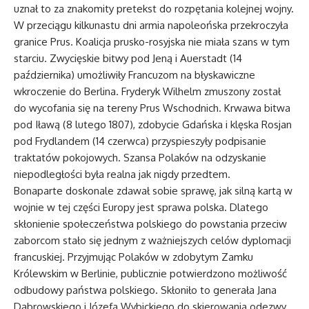
uznał to za znakomity pretekst do rozpętania kolejnej wojny.
W przeciągu kilkunastu dni armia napoleońska przekroczyła
granice Prus. Koalicja prusko-rosyjska nie miała szans w tym
starciu. Zwycięskie bitwy pod Jeną i Auerstadt (14
października) umożliwiły Francuzom na błyskawiczne
wkroczenie do Berlina. Fryderyk Wilhelm zmuszony został
do wycofania się na tereny Prus Wschodnich. Krwawa bitwa
pod Iławą (8 lutego 1807), zdobycie Gdańska i klęska Rosjan
pod Frydlandem (14 czerwca) przyspieszyły podpisanie
traktatów pokojowych. Szansa Polaków na odzyskanie
niepodległości była realna jak nigdy przedtem.
Bonaparte doskonale zdawał sobie sprawę, jak silną kartą w
wojnie w tej części Europy jest sprawa polska. Dlatego
skłonienie społeczeństwa polskiego do powstania przeciw
zaborcom stało się jednym z ważniejszych celów dyplomacji
francuskiej. Przyjmując Polaków w zdobytym Zamku
Królewskim w Berlinie, publicznie potwierdzono możliwość
odbudowy państwa polskiego. Skłoniło to generała Jana
Dąbrowskiego i Józefa Wybickiego do skierowania odezwy