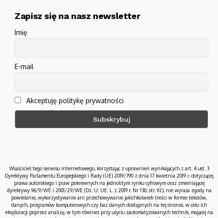
Zapisz się na nasz newsletter
Imię
E-mail
Akceptuję politykę prywatności
Właściciel tego serwisu internetowego, korzystając z uprawnień wynikających z art. 4 ust. 3
Dyrektywy Parlamentu Europejskiego i Rady (UE) 2019/790 z dnia 17 kwietnia 2019 r. dotyczącej
prawa autorskiego i praw pokrewnych na jednolitym rynku cyfrowym oraz zmieniającej
dyrektywy 96/9/WE i 2001/29/WE (Dz. U. UE. L. z 2019 r. Nr 130, str. 92), nie wyraża zgody na
powielanie, wykorzystywanie ani przechowywanie jakichkolwiek treści w formie tekstów,
danych, programów komputerowych czy baz danych dostępnych na tej stronie, w celu ich
eksploracji poprzez analizę, w tym również przy użyciu zautomatyzowanych technik, mającej na