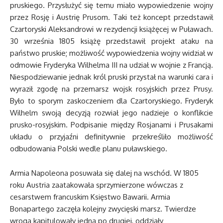
pruskiego. Przysłużyć się temu miało wypowiedzenie wojny
przez Rosję i Austrię Prusom. Taki też koncept przedstawił
Czartoryski Aleksandrowi w rezydencji książęcej w Puławach.
30 września 1805 książę przedstawił projekt ataku na
państwo pruskie; możliwość wypowiedzenia wojny widział w
odmowie Fryderyka Wilhelma III na udział w wojnie z Francją.
Niespodziewanie jednak król pruski przystał na warunki cara i
wyraził zgodę na przemarsz wojsk rosyjskich przez Prusy.
Było to sporym zaskoczeniem dla Czartoryskiego. Fryderyk
Wilhelm swoją decyzją rozwiał jego nadzieje o konflikcie
prusko-rosyjskim. Podpisanie między Rosjanami i Prusakami
układu o przyjaźni definitywnie przekreśliło możliwość
odbudowania Polski wedle planu puławskiego.
Armia Napoleona posuwała się dalej na wschód. W 1805
roku Austria zaatakowała sprzymierzone wówczas z
cesarstwem francuskim Księstwo Bawarii. Armia
Bonapartego zaczęła kolejny zwycięski marsz. Twierdze
wroga kapitulowały jedna po drugiej, oddziały