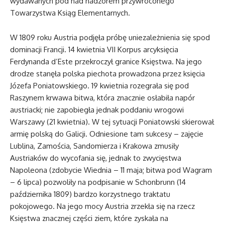
wydawanych pod nad nadzorem przywróconego
Towarzystwa Ksiąg Elementarnych.
W 1809 roku Austria podjęła próbę uniezależnienia się spod
dominacji Francji. 14 kwietnia VII Korpus arcyksięcia
Ferdynanda d’Este przekroczył granice Księstwa. Na jego
drodze stanęła polska piechota prowadzona przez księcia
Józefa Poniatowskiego. 19 kwietnia rozegrała się pod
Raszynem krwawa bitwa, która znacznie osłabiła napór
austriacki; nie zapobiegła jednak poddaniu wrogowi
Warszawy (21 kwietnia). W tej sytuacji Poniatowski skierował
armię polską do Galicji. Odniesione tam sukcesy – zajęcie
Lublina, Zamościa, Sandomierza i Krakowa zmusiły
Austriaków do wycofania się, jednak to zwycięstwa
Napoleona (zdobycie Wiednia – 11 maja; bitwa pod Wagram
– 6 lipca) pozwoliły na podpisanie w Schonbrunn (14
października 1809) bardzo korzystnego traktatu
pokojowego. Na jego mocy Austria zrzekła się na rzecz
Księstwa znacznej części ziem, które zyskała na