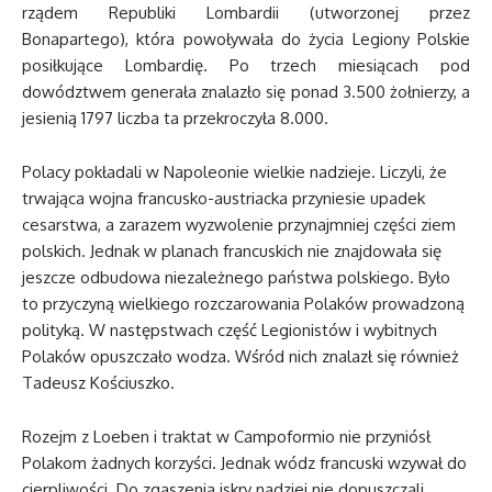
rządem Republiki Lombardii (utworzonej przez
Bonapartego), która powoływała do życia Legiony Polskie
posiłkujące Lombardię. Po trzech miesiącach pod
dowództwem generała znalazło się ponad 3.500 żołnierzy, a
jesienią 1797 liczba ta przekroczyła 8.000.
Polacy pokładali w Napoleonie wielkie nadzieje. Liczyli, że
trwająca wojna francusko-austriacka przyniesie upadek
cesarstwa, a zarazem wyzwolenie przynajmniej części ziem
polskich. Jednak w planach francuskich nie znajdowała się
jeszcze odbudowa niezależnego państwa polskiego. Było
to przyczyną wielkiego rozczarowania Polaków prowadzoną
polityką. W następstwach część Legionistów i wybitnych
Polaków opuszczało wodza. Wśród nich znalazł się również
Tadeusz Kościuszko.
Rozejm z Loeben i traktat w Campoformio nie przyniósł
Polakom żadnych korzyści. Jednak wódz francuski wzywał do
cierpliwości. Do zgaszenia iskry nadziei nie dopuszczali