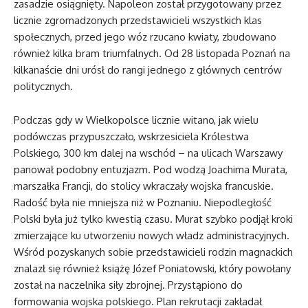
zasadzie osiągnięty. Napoleon został przygotowany przez
licznie zgromadzonych przedstawicieli wszystkich klas
społecznych, przed jego wóz rzucano kwiaty, zbudowano
również kilka bram triumfalnych. Od 28 listopada Poznań na
kilkanaście dni urósł do rangi jednego z głównych centrów
politycznych.
Podczas gdy w Wielkopolsce licznie witano, jak wielu
podówczas przypuszczało, wskrzesiciela Królestwa
Polskiego, 300 km dalej na wschód – na ulicach Warszawy
panował podobny entuzjazm. Pod wodzą Joachima Murata,
marszałka Francji, do stolicy wkraczały wojska francuskie.
Radość była nie mniejsza niż w Poznaniu. Niepodległość
Polski była już tylko kwestią czasu. Murat szybko podjął kroki
zmierzające ku utworzeniu nowych władz administracyjnych.
Wśród pozyskanych sobie przedstawicieli rodzin magnackich
znalazł się również książę Józef Poniatowski, który powołany
został na naczelnika siły zbrojnej. Przystąpiono do
formowania wojska polskiego. Plan rekrutacji zakładał