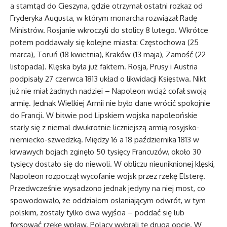
a stamtąd do Cieszyna, gdzie otrzymał ostatni rozkaz od
Fryderyka Augusta, w którym monarcha rozwiązał Radę
Ministrów. Rosjanie wkroczyli do stolicy 8 lutego. Wkrótce
potem poddawały się kolejne miasta: Częstochowa (25
marca), Toruń (18 kwietnia), Kraków (13 maja), Zamość (22
listopada). Klęska była już faktem. Rosja, Prusy i Austria
podpisały 27 czerwca 1813 układ o likwidacji Księstwa. Nikt
już nie miał żadnych nadziei – Napoleon wciąż cofał swoją
armię. Jednak Wielkiej Armii nie było dane wrócić spokojnie
do Francji. W bitwie pod Lipskiem wojska napoleońskie
starły się z niemal dwukrotnie liczniejszą armią rosyjsko-
niemiecko-szwedzką. Między 16 a 18 października 1813 w
krwawych bojach zginęło 50 tysięcy Francuzów, około 30
tysięcy dostało się do niewoli. W obliczu nieuniknionej klęski,
Napoleon rozpoczął wycofanie wojsk przez rzekę Elsterę.
Przedwcześnie wysadzono jednak jedyny na niej most, co
spowodowało, że oddziałom osłaniającym odwrót, w tym
polskim, zostały tylko dwa wyjścia – poddać się lub
forsować rzekę wpław. Polacy wybrali tę drugą opcję. W