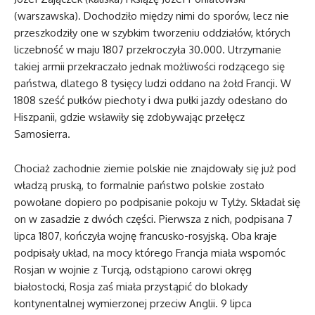
(warszawska). Dochodziło między nimi do sporów, lecz nie
przeszkodziły one w szybkim tworzeniu oddziałów, których
liczebność w maju 1807 przekroczyła 30.000. Utrzymanie
takiej armii przekraczało jednak możliwości rodzącego się
państwa, dlatego 8 tysięcy ludzi oddano na żołd Francji. W
1808 sześć pułków piechoty i dwa pułki jazdy odesłano do
Hiszpanii, gdzie wsławiły się zdobywając przełęcz
Samosierra.
Chociaż zachodnie ziemie polskie nie znajdowały się już pod
władzą pruską, to formalnie państwo polskie zostało
powołane dopiero po podpisanie pokoju w Tylży. Składał się
on w zasadzie z dwóch części. Pierwsza z nich, podpisana 7
lipca 1807, kończyła wojnę francusko-rosyjską. Oba kraje
podpisały układ, na mocy którego Francja miała wspomóc
Rosjan w wojnie z Turcją, odstąpiono carowi okręg
białostocki, Rosja zaś miała przystąpić do blokady
kontynentalnej wymierzonej przeciw Anglii. 9 lipca