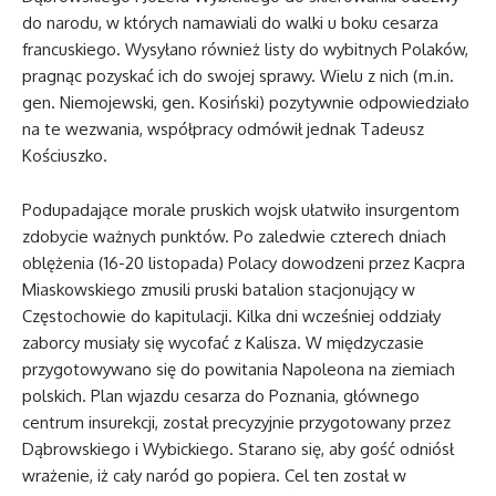
do narodu, w których namawiali do walki u boku cesarza
francuskiego. Wysyłano również listy do wybitnych Polaków,
pragnąc pozyskać ich do swojej sprawy. Wielu z nich (m.in.
gen. Niemojewski, gen. Kosiński) pozytywnie odpowiedziało
na te wezwania, współpracy odmówił jednak Tadeusz
Kościuszko.
Podupadające morale pruskich wojsk ułatwiło insurgentom
zdobycie ważnych punktów. Po zaledwie czterech dniach
oblężenia (16-20 listopada) Polacy dowodzeni przez Kacpra
Miaskowskiego zmusili pruski batalion stacjonujący w
Częstochowie do kapitulacji. Kilka dni wcześniej oddziały
zaborcy musiały się wycofać z Kalisza. W międzyczasie
przygotowywano się do powitania Napoleona na ziemiach
polskich. Plan wjazdu cesarza do Poznania, głównego
centrum insurekcji, został precyzyjnie przygotowany przez
Dąbrowskiego i Wybickiego. Starano się, aby gość odniósł
wrażenie, iż cały naród go popiera. Cel ten został w