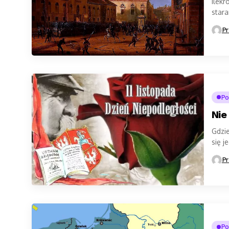
Ilekr
star
częst
Pr
Po
Nie
Gdzie
się j
Pr
Po