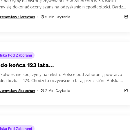
oć patrzymy na historię zrywów przeciw zaborcom w XIX wieku,
amy się dokonać oceny szans na odzyskanie niepodległości. Bardzo
o przewijają się opinie...
zemysław Sierechan
5 Min Czytania
lska Pod Zaborami
 do końca 123 lata…
kolwiek nie spojrzymy na tekst o Polsce pod zaborami, powtarza
edna liczba – 123. Chodzi tu oczywiście o lata, przez które Polska...
zemysław Sierechan
2 Min Czytania
lska Pod Zaborami