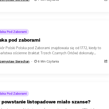
lska Pod Zaborami
ska pod zaborami
biór Polski Polska pod Zaborami znajdowała się od 1772, kiedy to
państwa ościenne (traktat Trzech Czarnych Orłów) dokonały
szego rozbioru Naszej...
zemysław Sierechan
6 Min Czytania
lska Pod Zaborami
 powstanie listopadowe miało szanse?