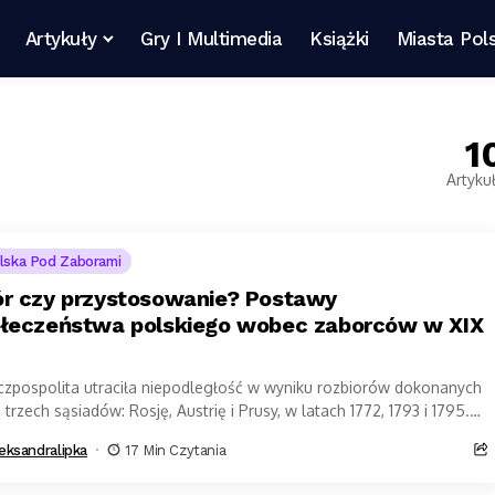
Artykuły
Gry I Multimedia
Książki
Miasta Pols
1
Artyku
lska Pod Zaborami
r czy przystosowanie? Postawy
łeczeństwa polskiego wobec zaborców w XIX
czpospolita utraciła niepodległość w wyniku rozbiorów dokonanych
 trzech sąsiadów: Rosję, Austrię i Prusy, w latach 1772, 1793 i 1795.
mtej...
eksandralipka
17 Min Czytania