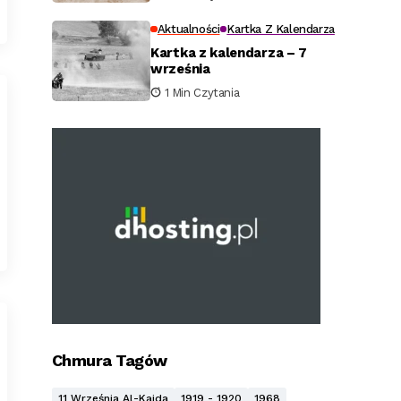
Aktualności
Kartka Z Kalendarza
Kartka z kalendarza – 7
września
1 Min Czytania
Chmura Tagów
11 Września Al-Kaida
1919 - 1920
1968