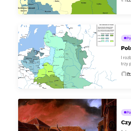
Po
Pol
I roz
trzy 
pierw
Pr
Po
Czy