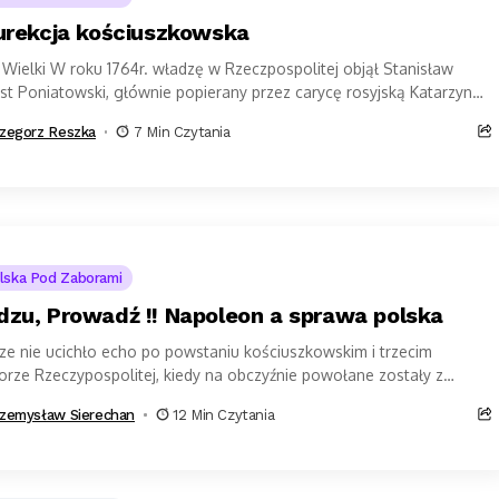
urekcja kościuszkowska
Wielki W roku 1764r. władzę w Rzeczpospolitej objął Stanisław
t Poniatowski, głównie popierany przez carycę rosyjską Katarzynę
elką, reprezentowaną w Polsce...
zegorz Reszka
7 Min Czytania
lska Pod Zaborami
zu, Prowadź !! Napoleon a sprawa polska
ze nie ucichło echo po powstaniu kościuszkowskim i trzecim
orze Rzeczypospolitej, kiedy na obczyźnie powołane zostały z
atywy gen. Dąbrowskiego polskie formacje wojskowe....
zemysław Sierechan
12 Min Czytania