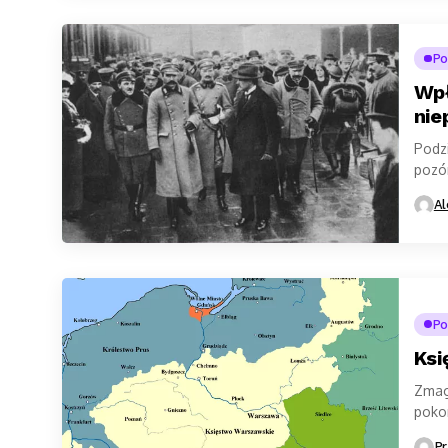
Po
Wpł
nie
Podzi
pozó
wieku
Al
Po
Ksi
Zmag
pokon
Aust
Pr