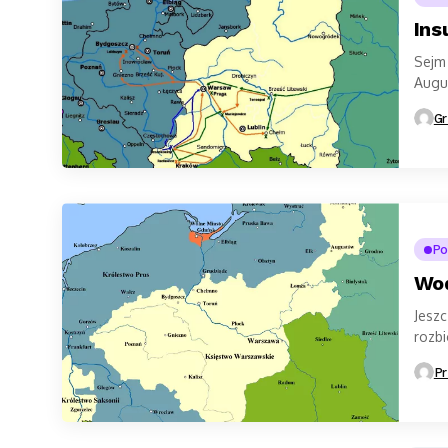
Ins
Sejm 
Augus
II Wi
Gr
Po
Wod
Jeszc
rozbi
inicj
Pr