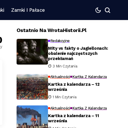
ki
Zamki I Pałace
Ostatnio Na WrotaHistorii.pl
0
Redakcyjne
ły
Mity vs fakty o Jagiellonach:
obalenie najczęstszych
przekłamań
3 Min Czytania
Aktualności
Kartka Z Kalendarza
Kartka z kalendarza – 12
września
1 Min Czytania
Aktualności
Kartka Z Kalendarza
Kartka z kalendarza – 11
września