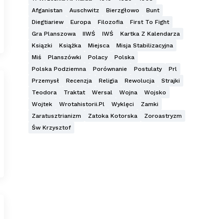
Afganistan
Auschwitz
Bierzgłowo
Bunt
Diegtiariew
Europa
Filozofia
First To Fight
Gra Planszowa
IIWŚ
IWŚ
Kartka Z Kalendarza
Ksiązki
Książka
Miejsca
Misja Stabilizacyjna
Miś
Planszówki
Polacy
Polska
Polska Podziemna
Porównanie
Postulaty
Prl
Przemysł
Recenzja
Religia
Rewolucja
Strajki
Teodora
Traktat
Wersal
Wojna
Wojsko
Wojtek
Wrotahistorii.pl
Wyklęci
Zamki
Zaratusztrianizm
Zatoka Kotorska
Zoroastryzm
Św Krzysztof