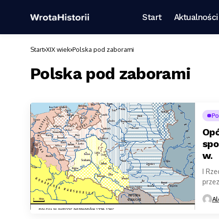
Start
Aktualności
Start
XIX wiek
Polska pod zaborami
Polska pod zaborami
Po
Opó
spo
w.
I Rze
przez
Od ta
Al