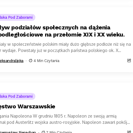
lska Pod Zaborami
yw podziałów społecznych na dążenia
podległościowe na przełomie XIX i XX wieku.
ały w społeczeństwie polskim miały dużo głębsze podłoże niż się na
r wydaje. Powstały już w początkach państwa polskiego ok. X
, zostały...
eksandralipka
4 Min Czytania
lska Pod Zaborami
ęstwo Warszawskie
ania Napoleona W grudniu 1805 r. Napoleon ze swoją armią
ał pod Austerlitz wojska austro-rosyjskie. Napoleon zawarł pokój z
rią. Wówczas to zagrożone...
zemysław Sierechan
7 Min Czytania