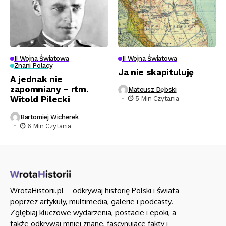
II Wojna Światowa
II Wojna Światowa
Znani Polacy
Ja nie skapituluję
A jednak nie
zapomniany – rtm.
Mateusz Dębski
Witold Pilecki
5 Min Czytania
Bartomiej Wicherek
6 Min Czytania
WrotaHistorii.pl – odkrywaj historię Polski i świata
poprzez artykuły, multimedia, galerie i podcasty.
Zgłębiaj kluczowe wydarzenia, postacie i epoki, a
także odkrywaj mniej znane, fascynujące fakty i