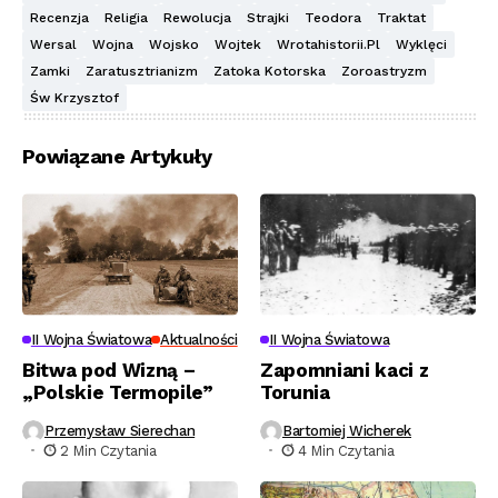
Recenzja
Religia
Rewolucja
Strajki
Teodora
Traktat
Wersal
Wojna
Wojsko
Wojtek
Wrotahistorii.pl
Wyklęci
Zamki
Zaratusztrianizm
Zatoka Kotorska
Zoroastryzm
Św Krzysztof
Powiązane Artykuły
II Wojna Światowa
Aktualności
II Wojna Światowa
Bitwa pod Wizną –
Zapomniani kaci z
„Polskie Termopile”
Torunia
Przemysław Sierechan
Bartomiej Wicherek
2 Min Czytania
4 Min Czytania