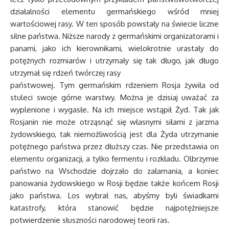
działalności elementu germańskiego wśród mniej
wartościowej rasy. W ten sposób powstały na świecie liczne
silne państwa. Niższe narody z germańskimi organizatorami i
panami, jako ich kierownikami, wielokrotnie urastały do
potężnych rozmiarów i utrzymały się tak długo, jak długo
utrzymał się rdzeń twórczej rasy
państwowej. Tym germańskim rdzeniem Rosja żywiła od
stuleci swoje górne warstwy. Można je dzisiaj uważać za
wyplenione i wygasłe. Na ich miejsce wstąpił Żyd. Tak jak
Rosjanin nie może otrząsnąć się własnymi siłami z jarzma
żydowskiego, tak niemożliwością jest dla Żyda utrzymanie
potężnego państwa przez dłuższy czas. Nie przedstawia on
elementu organizacji, a tylko fermentu i rozkładu. Olbrzymie
państwo na Wschodzie dojrzało do załamania, a koniec
panowania żydowskiego w Rosji będzie także końcem Rosji
jako państwa. Los wybrał nas, abyśmy byli świadkami
katastrofy, która stanowić będzie najpotężniejsze
potwierdzenie słuszności narodowej teorii ras.