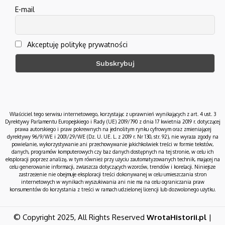
E-mail
Akceptuję politykę prywatności
Właściciel tego serwisu internetowego, korzystając z uprawnień wynikających z art. 4 ust. 3
Dyrektywy Parlamentu Europejskiego i Rady (UE) 2019/790 z dnia 17 kwietnia 2019 r. dotyczącej
prawa autorskiego i praw pokrewnych na jednolitym rynku cyfrowym oraz zmieniającej
dyrektywy 96/9/WE i 2001/29/WE (Dz. U. UE. L. z 2019 r. Nr 130, str. 92), nie wyraża zgody na
powielanie, wykorzystywanie ani przechowywanie jakichkolwiek treści w formie tekstów,
danych, programów komputerowych czy baz danych dostępnych na tej stronie, w celu ich
eksploracji poprzez analizę, w tym również przy użyciu zautomatyzowanych technik, mającej na
celu generowanie informacji, zwłaszcza dotyczących wzorców, trendów i korelacji. Niniejsze
zastrzeżenie nie obejmuje eksploracji treści dokonywanej w celu umieszczania stron
internetowych w wynikach wyszukiwania ani nie ma na celu ograniczania praw
konsumentów do korzystania z treści w ramach udzielonej licencji lub dozwolonego użytku.
© Copyright 2025, All Rights Reserved
WrotaHistorii.pl
|