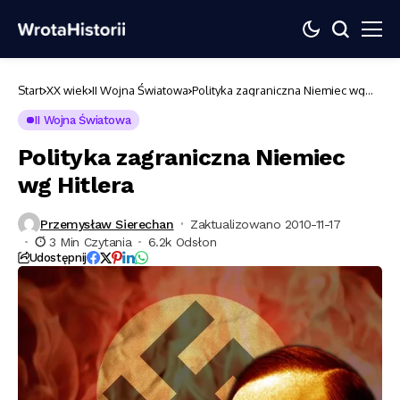
Start
XX wiek
II Wojna Światowa
Polityka zagraniczna Niemiec wg
Hitlera
II Wojna Światowa
Polityka zagraniczna Niemiec
wg Hitlera
Przemysław Sierechan
Zaktualizowano 2010-11-17
3 Min Czytania
6.2k Odsłon
Udostępnij