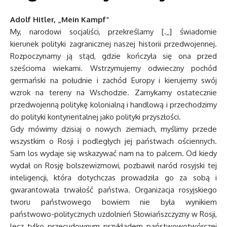
Adolf Hitler, „Mein Kampf”
My, narodowi socjaliści, przekreślamy [.„] świadomie
kierunek polityki zagranicznej naszej historii przedwojennej.
Rozpoczynamy ją stąd, gdzie kończyła się ona przed
sześcioma wiekami. Wstrzymujemy odwieczny pochód
germański na południe i zachód Europy i kierujemy swój
wzrok na tereny na Wschodzie. Zamykamy ostatecznie
przedwojenną politykę kolonialną i handlową i przechodzimy
do polityki kontynentalnej jako polityki przyszłości.
Gdy mówimy dzisiaj o nowych ziemiach, myślimy przede
wszystkim o Rosji i podległych jej państwach ościennych.
Sam los wydaje się wskazywać nam na to palcem. Od kiedy
wydał on Rosję bolszewizmowi, pozbawił naród rosyjski tej
inteligencji, która dotychczas prowadziła go za sobą i
gwarantowała trwałość państwa. Organizacja rosyjskiego
tworu państwowego bowiem nie była wynikiem
państwowo-politycznych uzdolnień Słowiańszczyzny w Rosji,
lecz tylko przecudownym przykładem państwowotwórczej