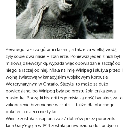
Pewnego razu za górami i lasami, a także za wielką wodą
żyły sobie dwa misie – żołnierze. Ponieważ jeden z nich był
misiową dziewczynką, wypada więc opowiadanie zacząć od
niego, a raczej od niej. Miała na imię Winipeg i służyła przed I
wojną światową w kanadyjskim wojskowym Korpusie
Weterynaryjnym w Ontario. Służyła, to może za dużo
powiedziane, bo Winipeg była po prostu żołnierską żywą
maskotką. Początki historii tego misia są dość banalne, za to
zakończenie brzemienne w skutki – także dla obecnego
pokolenia dzieci i nie tylko.
Winnie została zakupiona za 27 dolarów przez porucznika
Iana Gary’ego, a w 1914 została przewieziona do Londynu i