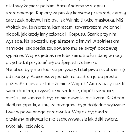
etatowy żołnierz polskiej Armii Andersa w stopniu
szeregowego. Kupiony za puszkę konserw przeszedł z armią
cały szlak bojowy. I nie był, jak Winnie li tylko maskotką. Miś
Wojtek był żołnierzem, kamratem, towarzyszem wojennej
niedoli, jak każdy inny członek II Korpusu. Szarik przy nim
wysiada. Na początku sypiał razem z innymi w żołnierskim
namiocie. Jak dorósł zbudowano mu ze skrzyń oddzielną
sypialnie. Wojtek jednak nie lubił samotności i dalej w nocy
przychodził przytulać się do śpiących żołnierzy.
Nie obce były mu i ludzkie przywary. Lubił piwo i uzależnił się
od nikotyny. Papierosów jednak nie palił, on je po prostu
pożerał! Co jeszcze lubił żołnierz Wojtek? Ano zapasy i jazdę
samochodem, oczywiście w szoferce, dopóki się w niej
mieścił. W zapasach był, co nie dziwota, mistrzem. Każdego
kładł na łopatki, a karą za przegraną było dokładne wylizanie
twarzy powalonego przeciwnika. Wojtek był bardzo
przyjazny, praktycznie nie zachowywał się jak dziki zwierz,
tylko jak…człowiek.