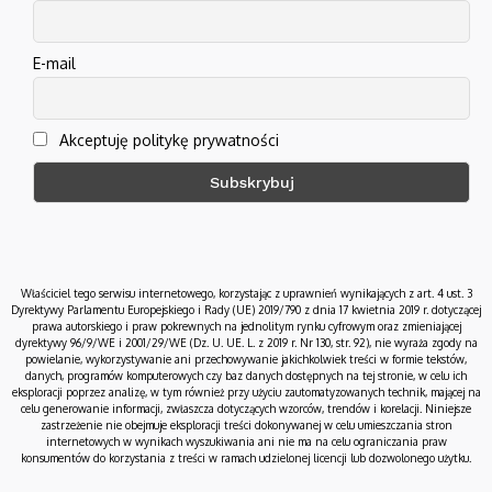
E-mail
Akceptuję politykę prywatności
Właściciel tego serwisu internetowego, korzystając z uprawnień wynikających z art. 4 ust. 3
Dyrektywy Parlamentu Europejskiego i Rady (UE) 2019/790 z dnia 17 kwietnia 2019 r. dotyczącej
prawa autorskiego i praw pokrewnych na jednolitym rynku cyfrowym oraz zmieniającej
dyrektywy 96/9/WE i 2001/29/WE (Dz. U. UE. L. z 2019 r. Nr 130, str. 92), nie wyraża zgody na
powielanie, wykorzystywanie ani przechowywanie jakichkolwiek treści w formie tekstów,
danych, programów komputerowych czy baz danych dostępnych na tej stronie, w celu ich
eksploracji poprzez analizę, w tym również przy użyciu zautomatyzowanych technik, mającej na
celu generowanie informacji, zwłaszcza dotyczących wzorców, trendów i korelacji. Niniejsze
zastrzeżenie nie obejmuje eksploracji treści dokonywanej w celu umieszczania stron
internetowych w wynikach wyszukiwania ani nie ma na celu ograniczania praw
konsumentów do korzystania z treści w ramach udzielonej licencji lub dozwolonego użytku.