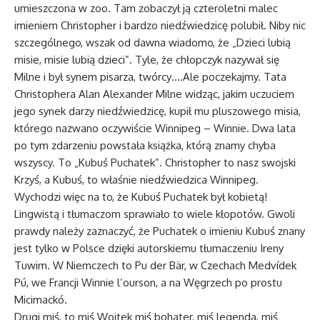
umieszczona w zoo. Tam zobaczył ją czteroletni malec
imieniem Christopher i bardzo niedźwiedzicę polubił. Niby nic
szczególnego, wszak od dawna wiadomo, że „Dzieci lubią
misie, misie lubią dzieci”. Tyle, że chłopczyk nazywał się
Milne i był synem pisarza, twórcy….Ale poczekajmy. Tata
Christophera Alan Alexander Milne widząc, jakim uczuciem
jego synek darzy niedźwiedzicę, kupił mu pluszowego misia,
którego nazwano oczywiście Winnipeg – Winnie. Dwa lata
po tym zdarzeniu powstała książka, którą znamy chyba
wszyscy. To „Kubuś Puchatek”. Christopher to nasz swojski
Krzyś, a Kubuś, to właśnie niedźwiedzica Winnipeg.
Wychodzi więc na to, że Kubuś Puchatek był kobietą!
Lingwistą i tłumaczom sprawiało to wiele kłopotów. Gwoli
prawdy należy zaznaczyć, że Puchatek o imieniu Kubuś znany
jest tylko w Polsce dzięki autorskiemu tłumaczeniu Ireny
Tuwim. W Niemczech to Pu der Bär, w Czechach Medvídek
Pú, we Francji Winnie l’ourson, a na Węgrzech po prostu
Micimackó.
Drugi miś, to miś Wojtek miś bohater, miś legenda, miś