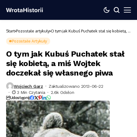
Start
Pozostałe artykuły
O tym jak Kubuś Puchatek stał się kobietą, a
miś Wojtek doczekał się własnego piwa
Pozostałe Artykuły
O tym jak Kubuś Puchatek stał
się kobietą, a miś Wojtek
doczekał się własnego piwa
Wojciech Garz
Zaktualizowano 2013-06-22
3 Min Czytania
2.6k Odsłon
Udostępnij