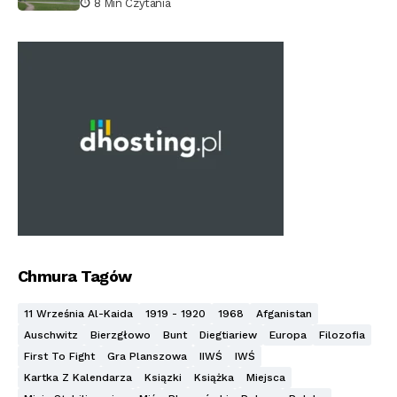
8 Min Czytania
Chmura Tagów
11 Września Al-Kaida
1919 - 1920
1968
Afganistan
Auschwitz
Bierzgłowo
Bunt
Diegtiariew
Europa
Filozofia
First To Fight
Gra Planszowa
IIWŚ
IWŚ
Kartka Z Kalendarza
Ksiązki
Książka
Miejsca