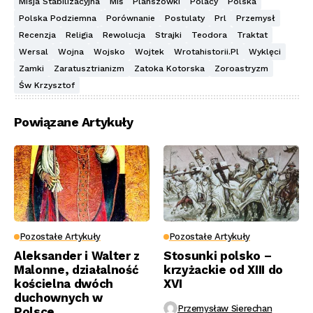
Misja Stabilizacyjna
Miś
Planszówki
Polacy
Polska
Polska Podziemna
Porównanie
Postulaty
Prl
Przemysł
Recenzja
Religia
Rewolucja
Strajki
Teodora
Traktat
Wersal
Wojna
Wojsko
Wojtek
Wrotahistorii.pl
Wyklęci
Zamki
Zaratusztrianizm
Zatoka Kotorska
Zoroastryzm
Św Krzysztof
Powiązane Artykuły
Pozostałe Artykuły
Pozostałe Artykuły
Aleksander i Walter z
Stosunki polsko –
Malonne, działalność
krzyżackie od XIII do
kościelna dwóch
XVI
duchownych w
Przemysław Sierechan
Polsce.