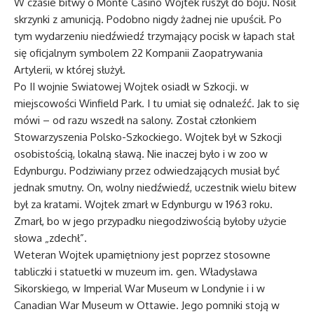
W czasie bitwy o Monte Casino Wojtek ruszył do boju. Nosił
skrzynki z amunicją. Podobno nigdy żadnej nie upuścił. Po
tym wydarzeniu niedźwiedź trzymający pocisk w łapach stał
się oficjalnym symbolem 22 Kompanii Zaopatrywania
Artylerii, w której służył.
Po II wojnie Swiatowej Wojtek osiadł w Szkocji. w
miejscowości Winfield Park. I tu umiał się odnaleźć. Jak to się
mówi – od razu wszedł na salony. Został członkiem
Stowarzyszenia Polsko-Szkockiego. Wojtek był w Szkocji
osobistością, lokalną sławą. Nie inaczej było i w zoo w
Edynburgu. Podziwiany przez odwiedzających musiał być
jednak smutny. On, wolny niedźwiedź, uczestnik wielu bitew
był za kratami. Wojtek zmarł w Edynburgu w 1963 roku.
Zmarł, bo w jego przypadku niegodziwością byłoby użycie
słowa „zdechł”.
Weteran Wojtek upamiętniony jest poprzez stosowne
tabliczki i statuetki w muzeum im. gen. Władysława
Sikorskiego, w Imperial War Museum w Londynie i i w
Canadian War Museum w Ottawie. Jego pomniki stoją w