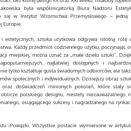
staci, bez której design XX oraz XXI wieku, miałoby zupełn
lakowska była współinicjatorką Biura Nadzoru Estetyk
ło się w Instytut Wzornictwa Przemysłowego – jedną 
j Europie.
i estetycznych, sztuka użytkowa odgrywa istotną rolę 
eństwa. Każdy przedmiot codziennego użytku, poczynając o
cji miejskiej, można uznać za „małe dzieło sztuki”. Dzię
popularniejszych, najłatwiej dostępnych i najbardzie
nie tylko kształtuje gusta świadomych odbiorców, ale tak
mów społecznych i indywidualnych. Dzisiejszy obraz sztuk
ji oraz doświadczeń minionych pokoleń, które stały si
 oblicze polskiego designu, niestety niezauważalnego n
enianego, osiągającego sukcesy i nagradzanego na rynkac
ktu iPowązki. Wszystkie postacie wymienione w artykul