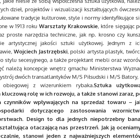
, jakie niesie ze sobą współczesna sztuka użytkowa, nale
ch dzieł, projektów i wizualizacji kształtujących ówczes
łowane tradycje kulturowe, style i normy identyfikujące s
żone w 1913 roku
Warsztaty Krakowskie
, które sięgając 
az proste narzędzia techniczne, jak np. krosno czy kunsz
ie artystycznej jakości sztuki użytkowej. Jednym z ic
zawie,
Wojciech Jastrzębski
, polski artysta plastyk, twór
o stylu secesyjnego, a także projektant mebli oraz wzoró
ięć należą koncepcje wnętrz gmachu Ministerstwa Wyzna
ystrój dwóch transatlantyków M/S Piłsudski i M/S Batory,
 obiegowej z wizerunkiem rybaka.
Sztuka użytkowa
kluczową rolę w ich rozwoju, a także stanowi zaraz, p
zych czynników wpływających na sprzedaż towaru – ja
spodarki dotyczącego zastosowania wzornictw
rstwach. Design to dla jednych niepotrzebny bana
ztałtująca otaczającą nas przestrzeń. Jak ją oceniamy
czalnie, stanowi jeden z najważniejszych elementó