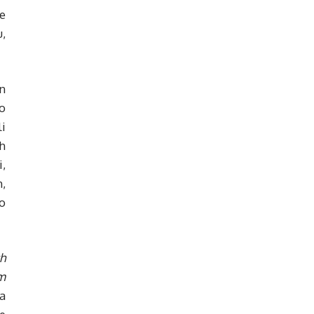
e
,
n
o
i
h
i,
,
o
h
m
a