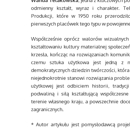
Wanda Telakowska
, jedna z kluczowych po
odmienny kształt, wyraz i charakter. Te
Produkcji, które w 1950 roku przerodzi
pierwszych placówek tego typu w powojenne
Współcześnie oprócz walorów wizualnych 
kształtowaniu kultury materialnej społecz
krzesła, kończąc na rozwiązaniach komunika
czemu sztuka użytkowa jest jedną z naj
demokratycznych dziedzin twórczości, która 
niejednokrotnie stanowi rozwiązania proble
użytkowej jest odbiciem historii, tradyc
podwaliną i siłą kształtującą współczesne
terenie własnego kraju, a powszechnie doc
zagranicznych.
* Autor artykułu jest pomysłodawcą proje