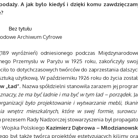
 podaży. A jak było kiedyś i dzięki komu zawdzięczam
e?
arodowe Archiwum Cyfrowe
189 wyróżnień) odniesionego podczas Międzynarodowe
nego Przemysłu w Paryżu w 1925 roku, zakończyły swoj
hęciło to dotychczasowych twórców do zaprzestania dalszy
ztuką użytkową. W październiku 1926 roku do życia został
ów „Ład”
. Nazwa spółdzielni stanowiła zarazem jej progr
to znaczy, że ma być ładnie i ma być w tym ład – porządek.
Ja
anizacji było projektowanie i wytwarzanie mebli, tkanin
ia wnętrz mieszkalnych, które w swej formie, surowcu 
m prezesem Rady Nadzorczej stowarzyszenia był propagato
ady Wojska Polskiego
Kazimierz Dąbrowa – Młodzianowsk
go był także twórcą projektów estetyzujących kilimy ora