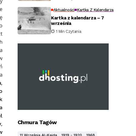
ży
ne
Aktualności
Kartka Z Kalendarza
ię
Kartka z kalendarza – 7
września
po
1 Min Czytania
t
h
ca
w
ń
 a
,
o
k
a
ł
Chmura Tagów
,
w
11 Września Al-Kaida
1919 - 1920
1968