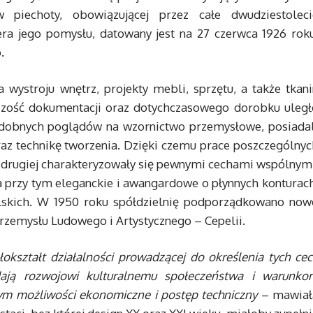
 piechoty, obowiązującej przez całe dwudziestoleci
ra jego pomysłu, datowany jest na 27 czerwca 1926 roku
.
 wystroju wnętrz, projekty mebli, sprzętu, a także tkani
szość dokumentacji oraz dotychczasowego dorobku uległ
odobnych poglądów na wzornictwo przemysłowe, posiadal
z technikę tworzenia. Dzięki czemu prace poszczególnyc
 z drugiej charakteryzowały się pewnymi cechami wspólnym
a przy tym eleganckie i awangardowe o płynnych konturach
polskich. W 1950 roku spółdzielnię podporządkowano now
 Przemysłu Ludowego i Artystycznego – Cepelii.
okształt działalności prowadzącej do określenia tych cec
ają rozwojowi kulturalnemu społeczeństwa i warunko
ym możliwości ekonomiczne i postęp techniczny
– mawiał