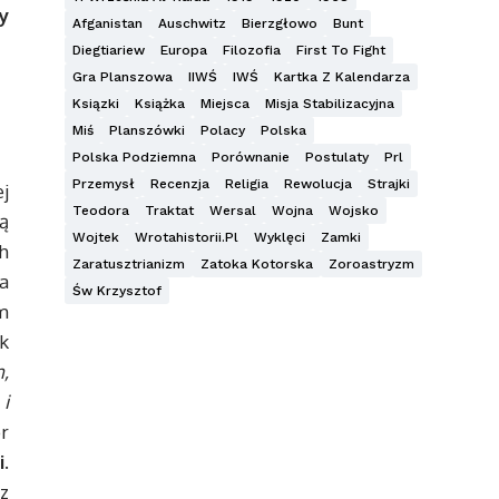
y
Afganistan
Auschwitz
Bierzgłowo
Bunt
Diegtiariew
Europa
Filozofia
First To Fight
Gra Planszowa
IIWŚ
IWŚ
Kartka Z Kalendarza
Ksiązki
Książka
Miejsca
Misja Stabilizacyjna
Miś
Planszówki
Polacy
Polska
Polska Podziemna
Porównanie
Postulaty
Prl
Przemysł
Recenzja
Religia
Rewolucja
Strajki
j
Teodora
Traktat
Wersal
Wojna
Wojsko
ą
Wojtek
Wrotahistorii.pl
Wyklęci
Zamki
ch
Zaratusztrianizm
Zatoka Kotorska
Zoroastryzm
a
Św Krzysztof
am
k
,
i
r
i
.
z