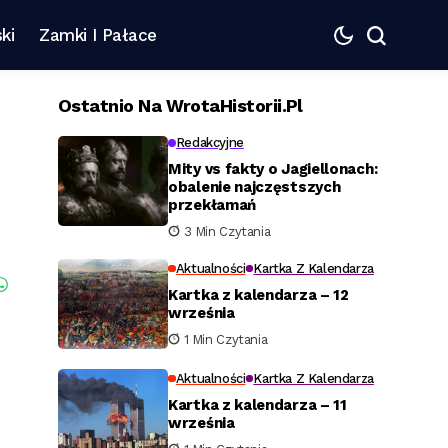
ki
Zamki I Pałace
Ostatnio Na WrotaHistorii.pl
Redakcyjne
Mity vs fakty o Jagiellonach:
obalenie najczęstszych
przekłamań
3 Min Czytania
Aktualności
Kartka Z Kalendarza
Kartka z kalendarza – 12
września
1 Min Czytania
Aktualności
Kartka Z Kalendarza
Kartka z kalendarza – 11
września