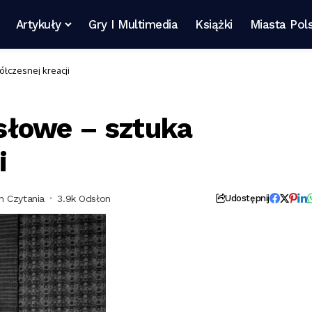
Artykuły
Gry I Multimedia
Książki
Miasta Pols
łczesnej kreacji
łowe – sztuka
i
n Czytania
3.9k Odsłon
Udostępnij