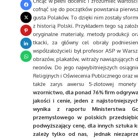
Chcąc w pełni docenić i zrozumieć wartości
cofnąć się do początków powstania pierwszy
gusta Polaków. To dzięki nim zostały sformu
z historią Polski. Przykładem tego są zało
oryginalne materiały, metody produkcji or
tkacki, za główny cel obrały podniesien
współzałożycieli był profesor ASP w Wars
obrazów, plakatów, witraży nawiązujących d
neonów. Do jego najwybitniejszych osiągn
Religijnych i Oświecenia Publicznego oraz w
także zarys awersu 5-złotowej monety
wzornictwo, dla ponad 76% firm odgrywa 
jakości i cenie, jeden z najistotniejs
wynika z raportu Ministerstwa Go
przemysłowego w polskich przedsiębio
podwyższający cenę, dla innych sztuka ks
zależy tylko od nas, jednak niezaprze