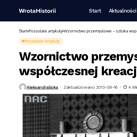
Start
Aktualności
Start
Pozostałe artykuły
Wzornictwo przemysłowe – sztuka wspó
Pozostałe Artykuły
Wzornictwo przemys
współczesnej kreacj
Aleksandralipka
Zaktualizowano 2013-09-16
4 Mi