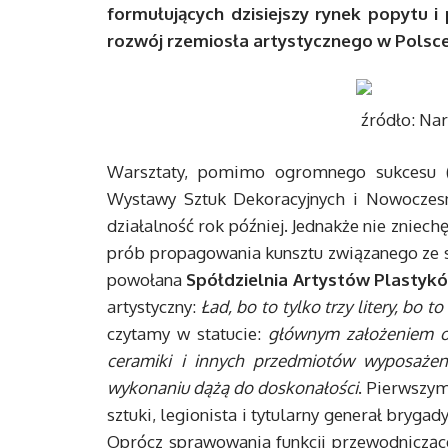
formułujących dzisiejszy rynek popytu i
rozwój rzemiosła artystycznego w Polsc
źródło: N
Warsztaty, pomimo ogromnego sukcesu (
Wystawy Sztuk Dekoracyjnych i Nowoczes
działalność rok później. Jednakże nie zniec
prób propagowania kunsztu związanego ze s
powołana
Spółdzielnia Artystów Plastyk
artystyczny:
Ład, bo to tylko trzy litery, bo 
czytamy w statucie:
głównym założeniem org
ceramiki i innych przedmiotów wyposażen
wykonaniu dążą do doskonałości
. Pierwszy
sztuki, legionista i tytularny generał bryg
Oprócz sprawowania funkcji przewodniczące