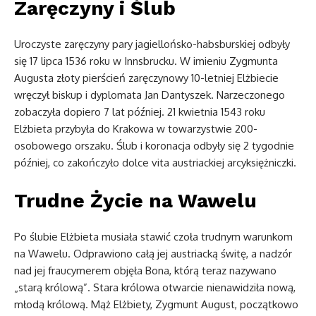
Zaręczyny i Ślub
Uroczyste zaręczyny pary jagiellońsko-habsburskiej odbyły
się 17 lipca 1536 roku w Innsbrucku. W imieniu Zygmunta
Augusta złoty pierścień zaręczynowy 10-letniej Elżbiecie
wręczył biskup i dyplomata Jan Dantyszek. Narzeczonego
zobaczyła dopiero 7 lat później. 21 kwietnia 1543 roku
Elżbieta przybyła do Krakowa w towarzystwie 200-
osobowego orszaku. Ślub i koronacja odbyły się 2 tygodnie
później, co zakończyło dolce vita austriackiej arcyksiężniczki.
Trudne Życie na Wawelu
Po ślubie Elżbieta musiała stawić czoła trudnym warunkom
na Wawelu. Odprawiono całą jej austriacką świtę, a nadzór
nad jej fraucymerem objęła Bona, którą teraz nazywano
„starą królową”. Stara królowa otwarcie nienawidziła nową,
młodą królową. Mąż Elżbiety, Zygmunt August, początkowo