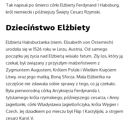
Tak napisał po śmierci córki Elżbiety Ferdynand I Habsburg,
król niemiecki i późniejszy Święty Cesarz Rzymski.
Dzieciństwo Elżbiety
Elżbieta Habsburżanka (niem. Elisabeth von Österreich)
urodziła się w 1526 roku w Linzu, Austria. Od samego
początku jej życia nad Elżbietą wisiało fatum. Zły los, który ją
czekał, był związany z przyszłym małżeństwem z
Zygmuntem Augustem, Królem Polski i Wielkim Księciem
Litwy, oraz jego matką, Boną Sforza. Mała Elżbietka na
szczęście nie zdawała sobie sprawy z tego, co ją czekało.
Była pierworodną córką Arcyksięcia Ferdynanda I,
tytularnego króla rzymskiego, późniejszego cesarza, i Anny
Jagiellonki, córki Władysława Jagiellończyka, króla Węgier i
Czech. Jej dziadkiem po mieczu był Filip I Kastylijski, a stryjem
cesarz Karol V.