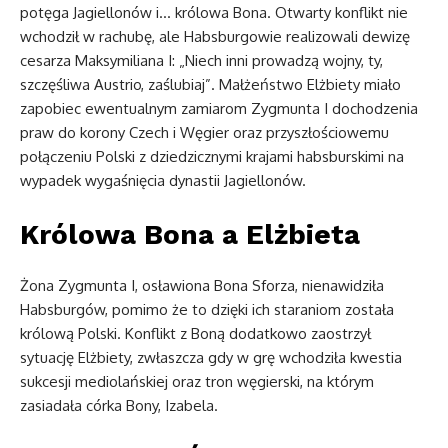
potęga Jagiellonów i… królowa Bona. Otwarty konflikt nie
wchodził w rachubę, ale Habsburgowie realizowali dewizę
cesarza Maksymiliana I: „Niech inni prowadzą wojny, ty,
szczęśliwa Austrio, zaślubiaj”. Małżeństwo Elżbiety miało
zapobiec ewentualnym zamiarom Zygmunta I dochodzenia
praw do korony Czech i Węgier oraz przyszłościowemu
połączeniu Polski z dziedzicznymi krajami habsburskimi na
wypadek wygaśnięcia dynastii Jagiellonów.
Królowa Bona a Elżbieta
Żona Zygmunta I, osławiona Bona Sforza, nienawidziła
Habsburgów, pomimo że to dzięki ich staraniom została
królową Polski. Konflikt z Boną dodatkowo zaostrzył
sytuację Elżbiety, zwłaszcza gdy w grę wchodziła kwestia
sukcesji mediolańskiej oraz tron węgierski, na którym
zasiadała córka Bony, Izabela.