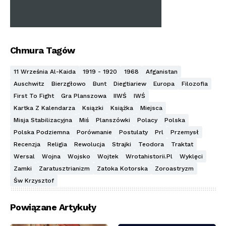
Chmura Tagów
11 Września Al-Kaida
1919 - 1920
1968
Afganistan
Auschwitz
Bierzgłowo
Bunt
Diegtiariew
Europa
Filozofia
First To Fight
Gra Planszowa
IIWŚ
IWŚ
Kartka Z Kalendarza
Ksiązki
Książka
Miejsca
Misja Stabilizacyjna
Miś
Planszówki
Polacy
Polska
Polska Podziemna
Porównanie
Postulaty
Prl
Przemysł
Recenzja
Religia
Rewolucja
Strajki
Teodora
Traktat
Wersal
Wojna
Wojsko
Wojtek
Wrotahistorii.pl
Wyklęci
Zamki
Zaratusztrianizm
Zatoka Kotorska
Zoroastryzm
Św Krzysztof
Powiązane Artykuły