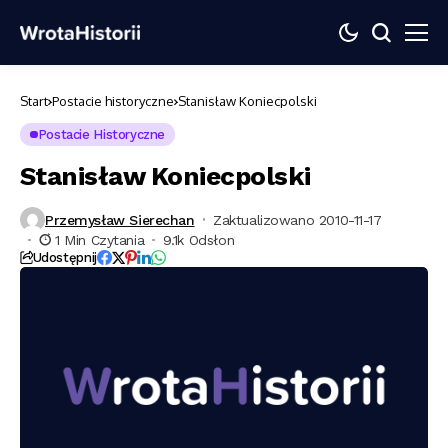
Start
Postacie historyczne
Stanisław Koniecpolski
Postacie Historyczne
Stanisław Koniecpolski
Przemysław Sierechan
Zaktualizowano 2010-11-17
1 Min Czytania
9.1k Odsłon
Udostępnij