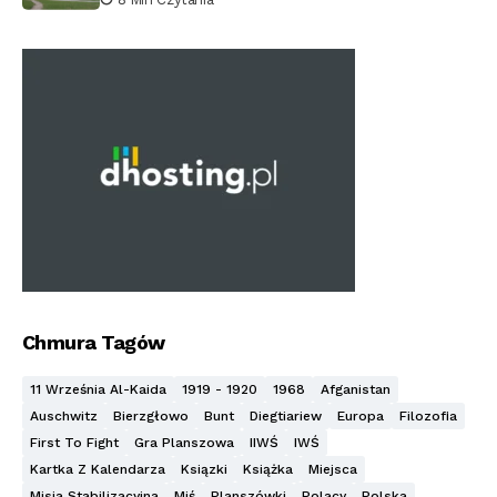
Chmura Tagów
11 Września Al-Kaida
1919 - 1920
1968
Afganistan
Auschwitz
Bierzgłowo
Bunt
Diegtiariew
Europa
Filozofia
First To Fight
Gra Planszowa
IIWŚ
IWŚ
Kartka Z Kalendarza
Ksiązki
Książka
Miejsca
Misja Stabilizacyjna
Miś
Planszówki
Polacy
Polska