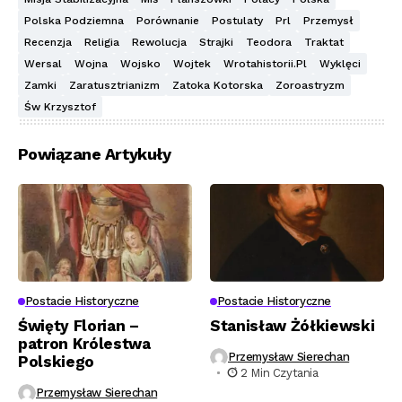
Polska Podziemna
Porównanie
Postulaty
Prl
Przemysł
Recenzja
Religia
Rewolucja
Strajki
Teodora
Traktat
Wersal
Wojna
Wojsko
Wojtek
Wrotahistorii.pl
Wyklęci
Zamki
Zaratusztrianizm
Zatoka Kotorska
Zoroastryzm
Św Krzysztof
Powiązane Artykuły
Postacie Historyczne
Postacie Historyczne
Święty Florian –
Stanisław Żółkiewski
patron Królestwa
Przemysław Sierechan
Polskiego
2 Min Czytania
Przemysław Sierechan