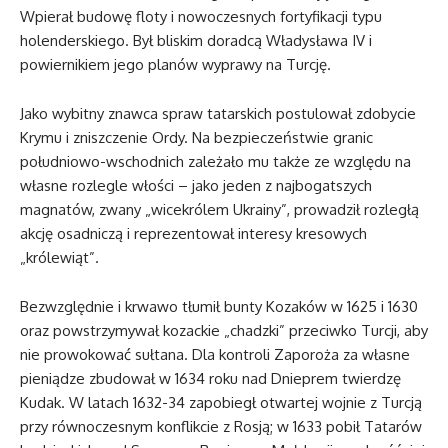
Wpierał budowę floty i nowoczesnych fortyfikacji typu
holenderskiego. Był bliskim doradcą Władysława IV i
powiernikiem jego planów wyprawy na Turcję.
Jako wybitny znawca spraw tatarskich postulował zdobycie
Krymu i zniszczenie Ordy. Na bezpieczeństwie granic
południowo-wschodnich zależało mu także ze względu na
własne rozlegle włości – jako jeden z najbogatszych
magnatów, zwany „wicekrólem Ukrainy”, prowadził rozległą
akcję osadniczą i reprezentował interesy kresowych
„królewiąt”.
Bezwzględnie i krwawo tłumił bunty Kozaków w 1625 i 1630
oraz powstrzymywał kozackie „chadzki” przeciwko Turcji, aby
nie prowokować sułtana. Dla kontroli Zaporoża za własne
pieniądze zbudował w 1634 roku nad Dnieprem twierdzę
Kudak. W latach 1632-34 zapobiegł otwartej wojnie z Turcją
przy równoczesnym konflikcie z Rosją; w 1633 pobił Tatarów