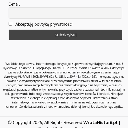
E-mail
Akceptuję politykę prywatności
Właściciel tego serwisu internetowego, korzystając z uprawnień wynikających z art. 4 ust. 3
Dyrektywy Parlamentu Europejskiego i Rady (UE) 2019/790 z dnia 17 kwietnia 2019 r. dotyczącej
prawa autorskiego i praw pokrewnych na jednolitym rynku cyfrowym oraz zmieniającej
dyrektywy 96/9/WE i 2001/29/WE (Dz. U. UE. L. z 2019 r. Nr 130, str. 92), nie wyraża zgody na
powielanie, wykorzystywanie ani przechowywanie jakichkolwiek treści w formie tekstów,
danych, programów komputerowych czy baz danych dostępnych na tej stronie, w celu ich
eksploracji poprzez analizę, w tym również przy użyciu zautomatyzowanych technik, mającej na
celu generowanie informacji, zwłaszcza dotyczących wzorców, trendów i korelacji. Niniejsze
zastrzeżenie nie obejmuje eksploracji treści dokonywanej w celu umieszczania stron
internetowych w wynikach wyszukiwania ani nie ma na celu ograniczania praw
konsumentów do korzystania z treści w ramach udzielonej licencji lub dozwolonego użytku.
© Copyright 2025, All Rights Reserved
WrotaHistorii.pl
|