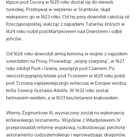
klęsce pod Cecorą w 1620 roku dostał się do niewoli
tureckiej. Przebywał w więzieniu w Stambule, skąd
wykupiono go w 1623 roku. Od tej pory dowodził całością sił
Rzeczypospolitej, walcząc z napadami Tatarów, których w
1624 roku rozbił pod Martynowem nad Dniestrem i odbił
jeńców.
Od 1626 roku dowodził armią koronną w wojnie z najazdem
szwedzkim na Prusy. Prowadząc „wojnę szarpaną”, w 1627
roku zdobył Puck i Gniew, zwyciężył pod Czarnem. Po
nierozstrzygniętej bitwie pod Tczewem w 1629 roku pobił
pod Trzcianą najsławniejszego wówczas w Europie wodza,
króla Szwecji Gustawa Adolfa. W 1632 roku został
hetmanem wielkim, a w 1633 kasztelanem krakowskim.
Wierny Zygmuntowi III, wyznaczony został na wykonawcę
królewskiego testamentu. Wspólnie z Władysławem IV
przeprowadził reformę wojskową, rozbudowując piechotę
autoramentu cudzoziemskiego i wprowadzając dragonów.