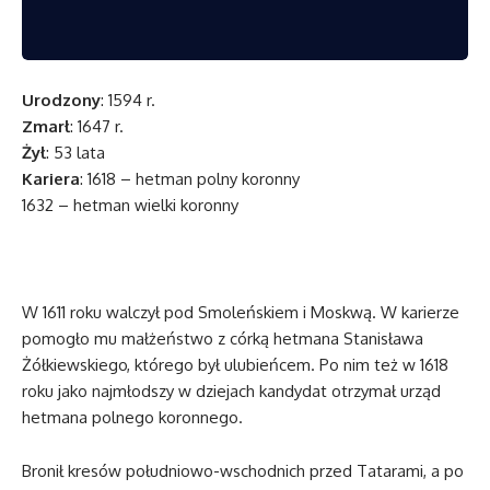
Urodzony
: 1594 r.
Zmarł
: 1647 r.
Żył
: 53 lata
Kariera
: 1618 – hetman polny koronny
1632 – hetman wielki koronny
W 1611 roku walczył pod Smoleńskiem i Moskwą. W karierze
pomogło mu małżeństwo z córką hetmana Stanisława
Żółkiewskiego, którego był ulubieńcem. Po nim też w 1618
roku jako najmłodszy w dziejach kandydat otrzymał urząd
hetmana polnego koronnego.
Bronił kresów południowo-wschodnich przed Tatarami, a po