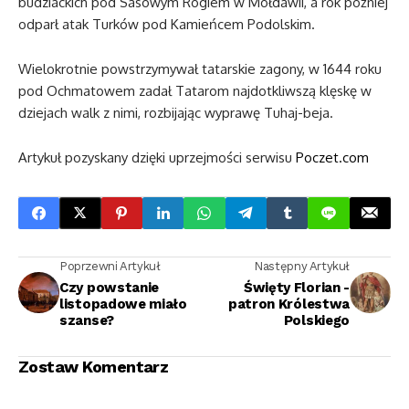
budziackich pod Sasowym Rogiem w Mołdawii, a rok później
odparł atak Turków pod Kamieńcem Podolskim.
Wielokrotnie powstrzymywał tatarskie zagony, w 1644 roku
pod Ochmatowem zadał Tatarom najdotkliwszą klęskę w
dziejach walk z nimi, rozbijając wyprawę Tuhaj-beja.
Artykuł pozyskany dzięki uprzejmości serwisu
Poczet.com
Poprzewni Artykuł
Następny Artykuł
Czy powstanie
Święty Florian -
listopadowe miało
patron Królestwa
szanse?
Polskiego
Zostaw Komentarz