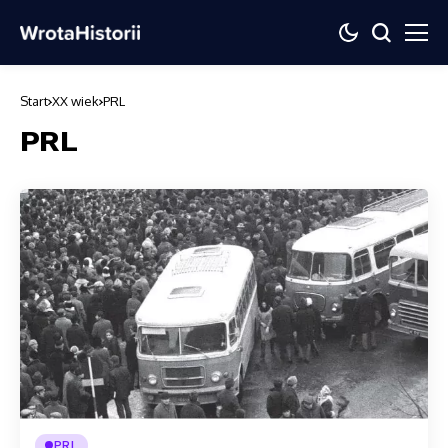
Start
XX wiek
PRL
PRL
PRL