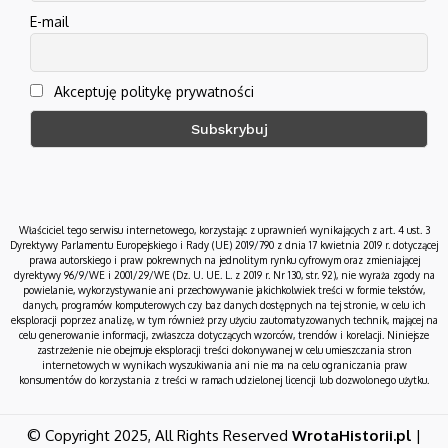
E-mail
Akceptuję politykę prywatności
Właściciel tego serwisu internetowego, korzystając z uprawnień wynikających z art. 4 ust. 3
Dyrektywy Parlamentu Europejskiego i Rady (UE) 2019/790 z dnia 17 kwietnia 2019 r. dotyczącej
prawa autorskiego i praw pokrewnych na jednolitym rynku cyfrowym oraz zmieniającej
dyrektywy 96/9/WE i 2001/29/WE (Dz. U. UE. L. z 2019 r. Nr 130, str. 92), nie wyraża zgody na
powielanie, wykorzystywanie ani przechowywanie jakichkolwiek treści w formie tekstów,
danych, programów komputerowych czy baz danych dostępnych na tej stronie, w celu ich
eksploracji poprzez analizę, w tym również przy użyciu zautomatyzowanych technik, mającej na
celu generowanie informacji, zwłaszcza dotyczących wzorców, trendów i korelacji. Niniejsze
zastrzeżenie nie obejmuje eksploracji treści dokonywanej w celu umieszczania stron
internetowych w wynikach wyszukiwania ani nie ma na celu ograniczania praw
konsumentów do korzystania z treści w ramach udzielonej licencji lub dozwolonego użytku.
© Copyright 2025, All Rights Reserved
WrotaHistorii.pl
|