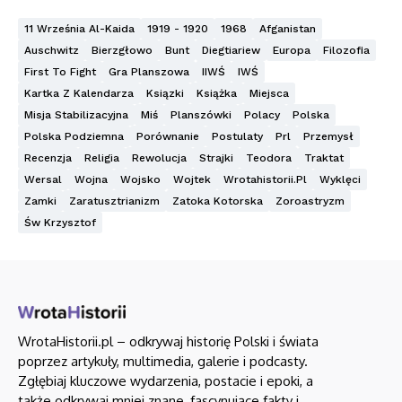
11 Września Al-Kaida
1919 - 1920
1968
Afganistan
Auschwitz
Bierzgłowo
Bunt
Diegtiariew
Europa
Filozofia
First To Fight
Gra Planszowa
IIWŚ
IWŚ
Kartka Z Kalendarza
Ksiązki
Książka
Miejsca
Misja Stabilizacyjna
Miś
Planszówki
Polacy
Polska
Polska Podziemna
Porównanie
Postulaty
Prl
Przemysł
Recenzja
Religia
Rewolucja
Strajki
Teodora
Traktat
Wersal
Wojna
Wojsko
Wojtek
Wrotahistorii.pl
Wyklęci
Zamki
Zaratusztrianizm
Zatoka Kotorska
Zoroastryzm
Św Krzysztof
WrotaHistorii.pl – odkrywaj historię Polski i świata
poprzez artykuły, multimedia, galerie i podcasty.
Zgłębiaj kluczowe wydarzenia, postacie i epoki, a
także odkrywaj mniej znane, fascynujące fakty i