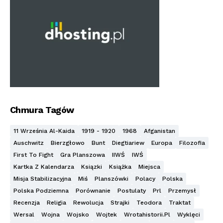
Chmura Tagów
11 Września Al-Kaida
1919 - 1920
1968
Afganistan
Auschwitz
Bierzgłowo
Bunt
Diegtiariew
Europa
Filozofia
First To Fight
Gra Planszowa
IIWŚ
IWŚ
Kartka Z Kalendarza
Ksiązki
Książka
Miejsca
Misja Stabilizacyjna
Miś
Planszówki
Polacy
Polska
Polska Podziemna
Porównanie
Postulaty
Prl
Przemysł
Recenzja
Religia
Rewolucja
Strajki
Teodora
Traktat
Wersal
Wojna
Wojsko
Wojtek
Wrotahistorii.pl
Wyklęci