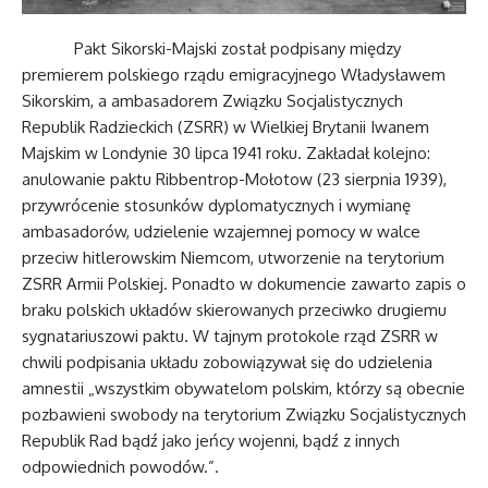
Pakt Sikorski-Majski został podpisany między
premierem polskiego rządu emigracyjnego Władysławem
Sikorskim, a ambasadorem Związku Socjalistycznych
Republik Radzieckich (ZSRR) w Wielkiej Brytanii Iwanem
Majskim w Londynie 30 lipca 1941 roku. Zakładał kolejno:
anulowanie paktu Ribbentrop-Mołotow (23 sierpnia 1939),
przywrócenie stosunków dyplomatycznych i wymianę
ambasadorów, udzielenie wzajemnej pomocy w walce
przeciw hitlerowskim Niemcom, utworzenie na terytorium
ZSRR Armii Polskiej. Ponadto w dokumencie zawarto zapis o
braku polskich układów skierowanych przeciwko drugiemu
sygnatariuszowi paktu. W tajnym protokole rząd ZSRR w
chwili podpisania układu zobowiązywał się do udzielenia
amnestii „wszystkim obywatelom polskim, którzy są obecnie
pozbawieni swobody na terytorium Związku Socjalistycznych
Republik Rad bądź jako jeńcy wojenni, bądź z innych
odpowiednich powodów.”.