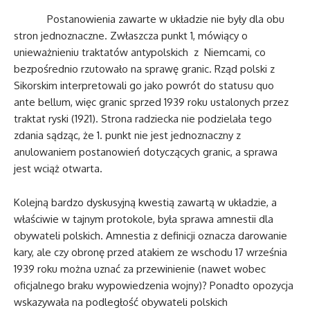
Postanowienia zawarte w układzie nie były dla obu
stron jednoznaczne. Zwłaszcza punkt 1, mówiący o
unieważnieniu traktatów antypolskich z Niemcami, co
bezpośrednio rzutowało na sprawę granic. Rząd polski z
Sikorskim interpretowali go jako powrót do statusu quo
ante bellum, więc granic sprzed 1939 roku ustalonych przez
traktat ryski (1921). Strona radziecka nie podzielała tego
zdania sądząc, że 1. punkt nie jest jednoznaczny z
anulowaniem postanowień dotyczących granic, a sprawa
jest wciąż otwarta.
Kolejną bardzo dyskusyjną kwestią zawartą w układzie, a
właściwie w tajnym protokole, była sprawa amnestii dla
obywateli polskich. Amnestia z definicji oznacza darowanie
kary, ale czy obronę przed atakiem ze wschodu 17 września
1939 roku można uznać za przewinienie (nawet wobec
oficjalnego braku wypowiedzenia wojny)? Ponadto opozycja
wskazywała na podległość obywateli polskich