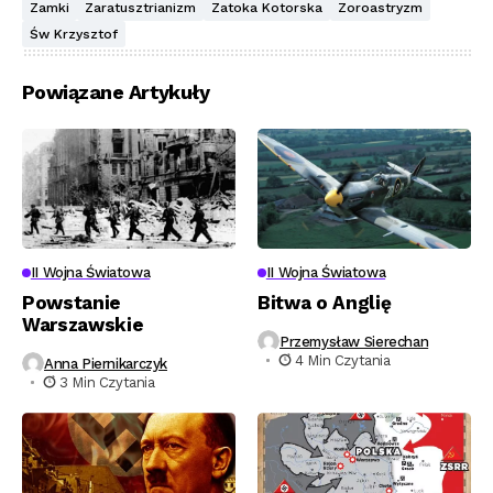
Zamki
Zaratusztrianizm
Zatoka Kotorska
Zoroastryzm
Św Krzysztof
Powiązane Artykuły
II Wojna Światowa
II Wojna Światowa
Powstanie
Bitwa o Anglię
Warszawskie
Przemysław Sierechan
4 Min Czytania
Anna Piernikarczyk
3 Min Czytania