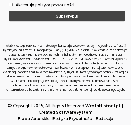
Akceptuję politykę prywatności
Właściciel tego serwisu internetowego, korzystając z uprawnień wynikających z art. 4 ust. 3
Dyrektywy Parlamentu Europejskiego i Rady (UE) 2019/790 z dnia 17 kwietnia 2019 r. dotyczącej
prawa autorskiego i praw pokrewnych na jednolitym rynku cyfrowym oraz zmieniającej
dyrektywy 96/9/WE i 2001/29/WE (Dz. U. UE. L. z 2019 r. Nr 130, str. 92), nie wyraża zgody na
powielanie, wykorzystywanie ani przechowywanie jakichkolwiek treści w formie tekstów,
danych, programów komputerowych czy baz danych dostępnych na tej stronie, w celu ich
eksploracji poprzez analizę, w tym również przy użyciu zautomatyzowanych technik, mającej na
celu generowanie informacji, zwłaszcza dotyczących wzorców, trendów i korelacji. Niniejsze
zastrzeżenie nie obejmuje eksploracji treści dokonywanej w celu umieszczania stron
internetowych w wynikach wyszukiwania ani nie ma na celu ograniczania praw
konsumentów do korzystania z treści w ramach udzielonej licencji lub dozwolonego użytku.
© Copyright 2025, All Rights Reserved
WrotaHistorii.pl
|
Created
SoftwareSystem
Prawa Autorskie
Polityka Prywatności
Redakcja