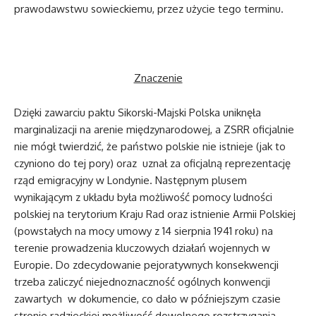
prawodawstwu sowieckiemu, przez użycie tego terminu.
Znaczenie
Dzięki zawarciu paktu Sikorski-Majski Polska uniknęła
marginalizacji na arenie międzynarodowej, a ZSRR oficjalnie
nie mógł twierdzić, że państwo polskie nie istnieje (jak to
czyniono do tej pory) oraz uznał za oficjalną reprezentację
rząd emigracyjny w Londynie. Następnym plusem
wynikającym z układu była możliwość pomocy ludności
polskiej na terytorium Kraju Rad oraz istnienie Armii Polskiej
(powstałych na mocy umowy z 14 sierpnia 1941 roku) na
terenie prowadzenia kluczowych działań wojennych w
Europie. Do zdecydowanie pejoratywnych konsekwencji
trzeba zaliczyć niejednoznaczność ogólnych konwencji
zawartych w dokumencie, co dało w późniejszym czasie
stronie radzieckiej możliwość dowolnego rozstrzygania