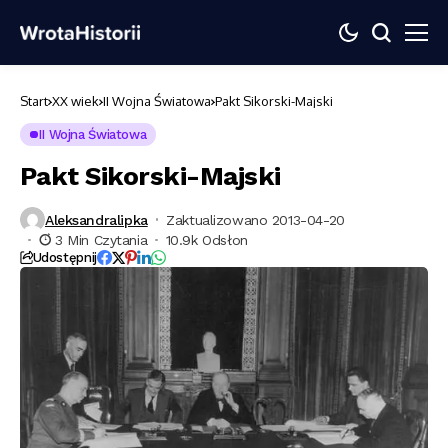
Start
XX wiek
II Wojna Światowa
Pakt Sikorski-Majski
II Wojna Światowa
Pakt Sikorski-Majski
Aleksandralipka
Zaktualizowano 2013-04-20
3 Min Czytania
10.9k Odsłon
Udostępnij