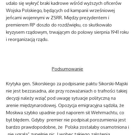
udało się wykryć braki kadrowe wśród wyższych oficerów
Wojska Polskiego, będących od kampanii wrześniowej
jeńcami wojennymi w ZSRR. Między prezydentem i
premierem RP doszło do rozdźwięku, co skutkowało
kryzysem rządowym, trwającym do połowy sierpnia 1941 roku
i reorganizacją rządu.
Podsumowanie
Krytyka gen. Sikorskiego za podpisanie paktu Sikorski-Majski
nie jest bezzasadna, ale przy rozważaniach o trafności takiej
decyzji należy wziąć pod uwagę sytuacje polityczną na
arenie międzynarodowej. Opozycja emigracyjna sądziła, że
Moskwa szybko upadnie pod naporem sił Wehrmachtu, co
był błędem. Gdyby premier nie podpisał porozumienia jest
bardzo prawdopodobne, że Polska zostałaby osamotniona i
„nie ugrała” zupełnie nic. I wobec takiego założenia