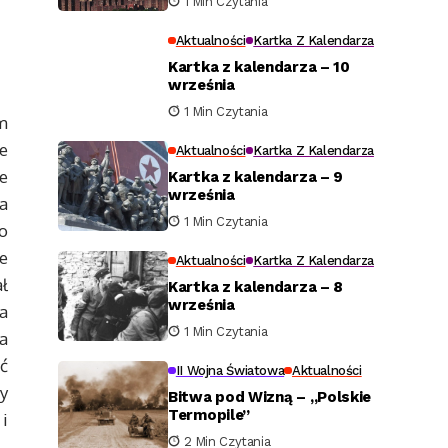
1 Min Czytania
Aktualności
Kartka Z Kalendarza
Kartka z kalendarza – 10
września
1 Min Czytania
ym
e
Aktualności
Kartka Z Kalendarza
e
Kartka z kalendarza – 9
września
a
1 Min Czytania
o
ie
Aktualności
Kartka Z Kalendarza
ał
Kartka z kalendarza – 8
września
a
1 Min Czytania
a
ć
II Wojna Światowa
Aktualności
y
Bitwa pod Wizną – „Polskie
Termopile”
i
2 Min Czytania