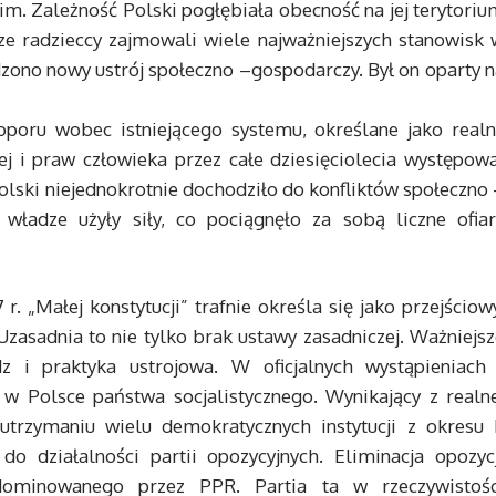
m. Zależność Polski pogłębiała obecność na jej terytoriu
sze radzieccy zajmowali wiele najważniejszych stanowisk 
no nowy ustrój społeczno –gospodarczy. Był on oparty n
oporu wobec istniejącego systemu, określane jako realn
 i praw człowieka przez całe dziesięciolecia występowa
olski niejednokrotnie dochodziło do konfliktów społeczno
 władze użyły siły, co pociągnęło za sobą liczne ofiar
. „Małej konstytucji” trafnie określa się jako przejściow
Uzasadnia to nie tylko brak ustawy zasadniczej. Ważniejs
i praktyka ustrojowa. W oficjalnych wystąpieniach 
 Polsce państwa socjalistycznego. Wynikający z realne
trzymaniu wielu demokratycznych instytucji z okresu I
do działalności partii opozycyjnych. Eliminacja opozycj
dominowanego przez PPR. Partia ta w rzeczywistośc