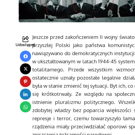
Jeszcze przed zakończeniem II wojny świato
przyszłej Polski jako państwa komunisty
Udostępnij
nawiązywano do demokratycznych instytucji
w ukształtowanym w latach 1944-45 systemi
totalitarnego. Przede wszystkim wzmocn
ostatecznie uznały pozostałe legalnie dział
była w stanie zmienić tej sytuacji. Byt ich,
się krótkotrwały. Ze względu na społecz
istnienie pluralizmu politycznego. Wsz
zdobytej władzy bez poparcia większości 
represje i terror, czemu towarzyszyło łam
rządzenia miały przeciwdziałać oporowi sp
zniszczenia tożsamości narodowej.