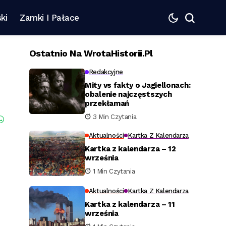
ki
Zamki I Pałace
Ostatnio Na WrotaHistorii.pl
Redakcyjne
Mity vs fakty o Jagiellonach:
obalenie najczęstszych
przekłamań
3 Min Czytania
Aktualności
Kartka Z Kalendarza
Kartka z kalendarza – 12
września
1 Min Czytania
Aktualności
Kartka Z Kalendarza
Kartka z kalendarza – 11
września