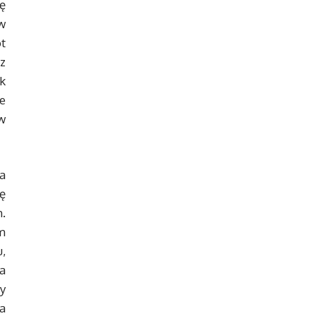
ę
w
t
z
k
e
w
a
ę
.
rm
u,
a
y
a