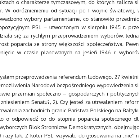
 aktach o charakterze tymczasowym, do których zalicza si
. W odróżnienieniu od sytuacji po I wojnie światowej, 
owadzono wybory parlamentarne, co stanowiło przedmio
opozycyjnym PSL – utworzonym w sierpniu 1945 r. prze
edziała się za rychłym przeprowadzeniem wyborów. Jedna
rost poparcia ze strony większości społeczeństwa. Pewn
ięcie w czasie planowanych na jesień 1946 r. wyboró
ysłem przeprowadzenia referendum ludowego. 27 kwietni
umożliwienia Narodowi bezpośredniego wypowiedzenia si
rawie przemian społeczno – gospodarczych i politycznych
a zniesieniem Senatu?, 2). Czy jesteś za utrwaleniem refo
utrwalenia zachodnich granic Państwa Polskiego na Bałtyk
iło o odpowiedź co do stopnia poparcia społecznego dl
 wyborczych Blok Stronnictw Demokratycznych, obejmując
 razy tak. Z kolei PSL, wzywało do głosowania na „nie” n