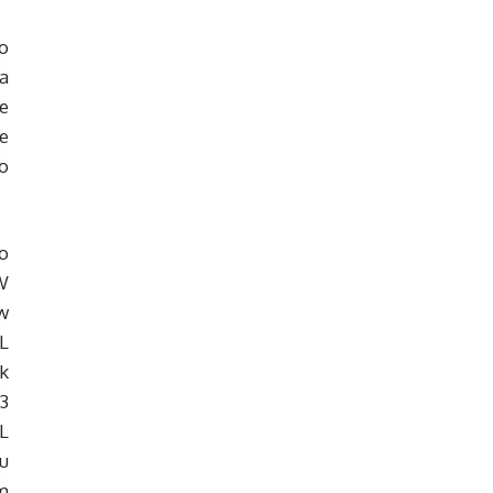
o
a
ne
e
o
o
W
w
L
k
3
L
u
im