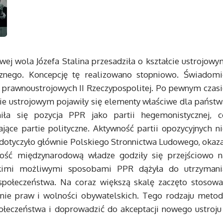
wej wola Józefa Stalina przesadziła o kształcie ustrojow
cznego. Koncepcję tę realizowano stopniowo. Świadomi
 prawnoustrojowych II Rzeczypospolitej. Po pewnym czasi
e ustrojowym pojawiły się elementy właściwe dla państw
iła się pozycja PPR jako partii hegemonistycznej, c
ające partie polityczne. Aktywność partii opozycyjnych n
 co dotyczyło głównie Polskiego Stronnictwa Ludowego, okaz
ność międzynarodową władze godziły się przejściowo n
elkimi możliwymi sposobami PPR dążyła do utrzymani
społeczeństwa. Na coraz większą skalę zaczęto stosowa
anie praw i wolności obywatelskich. Tego rodzaju metod
ołeczeństwa i doprowadzić do akceptacji nowego ustroju 