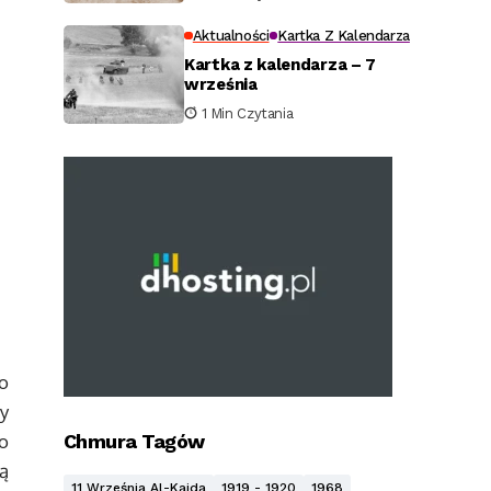
Aktualności
Kartka Z Kalendarza
Kartka z kalendarza – 7
września
1 Min Czytania
o
y
o
Chmura Tagów
ą
11 Września Al-Kaida
1919 - 1920
1968