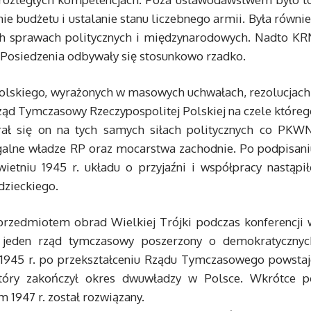
e budżetu i ustalanie stanu liczebnego armii. Była równi
h sprawach politycznych i międzynarodowych. Nadto KR
Posiedzenia odbywały się stosunkowo rzadko.
olskiego, wyrażonych w masowych uchwałach, rezolucjach 
ząd Tymczasowy Rzeczypospolitej Polskiej na czele któreg
ał się on na tych samych siłach politycznych co PKWN
galne władze RP oraz mocarstwa zachodnie. Po podpisani
tniu 1945 r. układu o przyjaźni i współpracy nastąpił
dzieckiego.
 przedmiotem obrad Wielkiej Trójki podczas konferencji 
ie jeden rząd tymczasowy poszerzony o demokratycznyc
u 1945 r. po przekształceniu Rządu Tymczasowego powstaj
tóry zakończył okres dwuwładzy w Polsce. Wkrótce p
 1947 r. został rozwiązany.