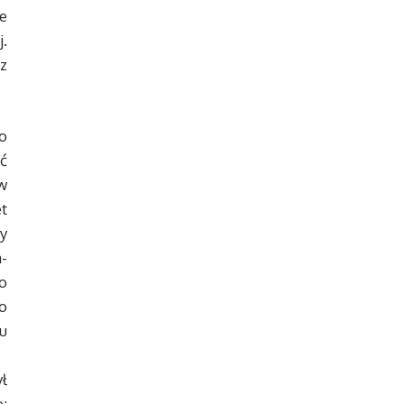
e
.
 z
o
ć
w
t
y
-
o
o
u
ł
: