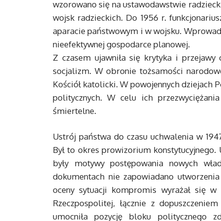
wzorowano się na ustawodawstwie radziecki
wojsk radzieckich. Do 1956 r. funkcjonariu
aparacie państwowym i w wojsku. Wprowadzo
nieefektywnej gospodarce planowej.
Z czasem ujawniła się krytyka i przejawy 
socjalizm. W obronie tożsamości narodowej
Kościół katolicki. W powojennych dziejach P
politycznych. W celu ich przezwyciężania
śmiertelne.
Ustrój państwa do czasu uchwalenia w 1947 r
Był to okres prowizorium konstytucyjnego. 
były motywy postępowania nowych władz 
dokumentach nie zapowiadano utworzenia w
oceny sytuacji kompromis wyrażał się w u
Rzeczpospolitej, łącznie z dopuszczeniem 
umocniła pozycję bloku politycznego z