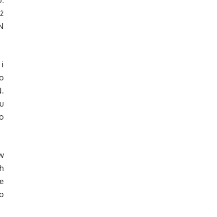
eż
N
i
o
.
u
o
w
h
e
o