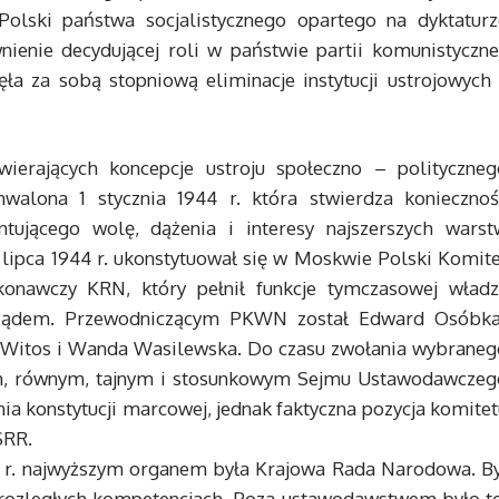
Polski państwa socjalistycznego opartego na dyktaturz
nienie decydującej roli w państwie partii komunistycznej
nęła za sobą stopniową eliminacje instytucji ustrojowych
rających koncepcje ustroju społeczno – polityczneg
hwalona 1 stycznia 1944 r. która stwierdza koniecznoś
ntującego wolę, dążenia i interesy najszerszych warst
 lipca 1944 r. ukonstytuował się w Moskwie Polski Komite
nawczy KRN, który pełnił funkcje tymczasowej władz
ę rządem. Przewodniczącym PKWN został Edward Osóbka
 Witos i Wanda Wasilewska. Do czasu zwołania wybraneg
, równym, tajnym i stosunkowym Sejmu Ustawodawczeg
a konstytucji marcowej, jednak faktyczna pozycja komitet
SRR.
r. najwyższym organem była Krajowa Rada Narodowa. By
 rozległych kompetencjach. Poza ustawodawstwem było to