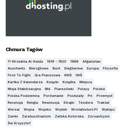
Chmura Tagów
11 Września Al-Kaida
1919 - 1920
1968
Afganistan
Auschwitz
Bierzgłowo
Bunt
Diegtiariew
Europa
Filozofia
First To Fight
Gra Planszowa
IIWŚ
IWŚ
Kartka Z Kalendarza
Ksiązki
Książka
Miejsca
Misja Stabilizacyjna
Miś
Planszówki
Polacy
Polska
Polska Podziemna
Porównanie
Postulaty
Prl
Przemysł
Recenzja
Religia
Rewolucja
Strajki
Teodora
Traktat
Wersal
Wojna
Wojsko
Wojtek
Wrotahistorii.pl
Wyklęci
Zamki
Zaratusztrianizm
Zatoka Kotorska
Zoroastryzm
Św Krzysztof