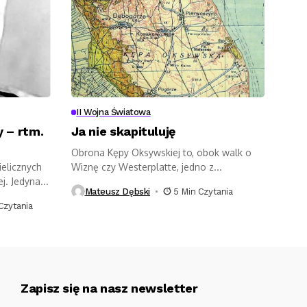
II Wojna Światowa
 – rtm.
Ja nie skapituluję
Obrona Kępy Oksywskiej to, obok walk o
ielicznych
Wiznę czy Westerplatte, jedno z...
j. Jedyna...
Mateusz Dębski
5 Min Czytania
Czytania
Zapisz się na nasz newsletter