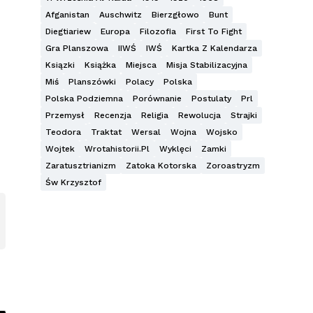
Afganistan
Auschwitz
Bierzgłowo
Bunt
Diegtiariew
Europa
Filozofia
First To Fight
Gra Planszowa
IIWŚ
IWŚ
Kartka Z Kalendarza
Ksiązki
Książka
Miejsca
Misja Stabilizacyjna
Miś
Planszówki
Polacy
Polska
Polska Podziemna
Porównanie
Postulaty
Prl
Przemysł
Recenzja
Religia
Rewolucja
Strajki
Teodora
Traktat
Wersal
Wojna
Wojsko
Wojtek
Wrotahistorii.pl
Wyklęci
Zamki
Zaratusztrianizm
Zatoka Kotorska
Zoroastryzm
Św Krzysztof