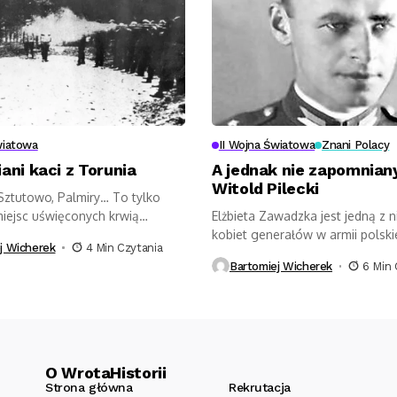
wiatowa
II Wojna Światowa
Znani Polacy
ni kaci z Torunia
A jednak nie zapomniany
Witold Pilecki
Sztutowo, Palmiry… To tylko
miejsc uświęconych krwią
Elżbieta Zawadzka jest jedną z n
podczas II...
kobiet generałów w armii polskie
j Wicherek
4 Min Czytania
Bartomiej Wicherek
6 Min 
O WrotaHistorii
Strona główna
Rekrutacja