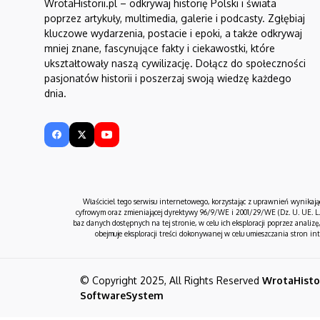
WrotaHistorii.pl – odkrywaj historię Polski i świata
poprzez artykuły, multimedia, galerie i podcasty. Zgłębiaj
kluczowe wydarzenia, postacie i epoki, a także odkrywaj
mniej znane, fascynujące fakty i ciekawostki, które
ukształtowały naszą cywilizację. Dołącz do społeczności
pasjonatów historii i poszerzaj swoją wiedzę każdego
dnia.
Właściciel tego serwisu internetowego, korzystając z uprawnień wynikają
cyfrowym oraz zmieniającej dyrektywy 96/9/WE i 2001/29/WE (Dz. U. UE. L. 
baz danych dostępnych na tej stronie, w celu ich eksploracji poprzez analiz
obejmuje eksploracji treści dokonywanej w celu umieszczania stron 
© Copyright 2025, All Rights Reserved
WrotaHistor
SoftwareSystem