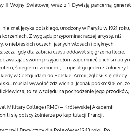
wy II Wojny Światowej wraz z 1 Dywizją pancerną generał
nie znał języka polskiego, urodzony w Paryżu w 1921 roku,
h korzeniach. Z wyglądu przypominał raczej artystę, niż
y, o niebieskich oczach, jasnych włosach i pięknych
aszcza, gdy dla zabicia czasu oddawał się grze na flecie,
 pozwalając swoim przyjaciołom zapomnieć o ich smutny
otem, śniegiem i zimnem „ – opisał go jeden z żołnierzy 1
 kiedy w Coetquidam do Polskiej Armii, zgłosił się młody
lsku, musiał wywołać zdziwienia. Jednak podkreślał on, że
Mickiewicza, to ze względu na pochodzenie jego przodków,
oyal Military College (RMC) – Królewskiej Akademii
ili się polscy żołnierze po kapitulacji Francji.
tworzyli Brytyjczycy dla Polaków w 1943 roku. Po