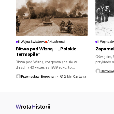
II Wojna Światowa
Aktualności
II Wojna Ś
Bitwa pod Wizną – „Polskie
Zapomnia
Termopile”
Oświęcim, 
Bitwa pod Wizną, rozgrywająca się w
przykłady 
dniach 7-10 września 1939 roku, to...
niewinnych 
Bartomie
Przemysław Sierechan
2 Min Czytania