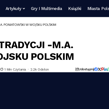
Artykuły
Gry I Multimedia
Książki
Miasta Pols
M.A. PONIATOWSKI W WOJSKU POLSKIM
TRADYCJI -M.A.
OJSKU POLSKIM
1 Min Czytania
2.2k Odsłon
Udostępnij