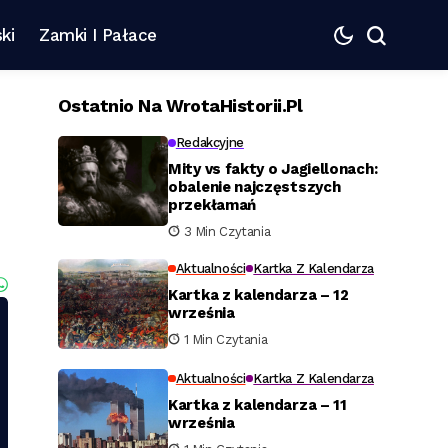
ki
Zamki I Pałace
Ostatnio Na WrotaHistorii.pl
Redakcyjne
Mity vs fakty o Jagiellonach:
obalenie najczęstszych
przekłamań
3 Min Czytania
Aktualności
Kartka Z Kalendarza
Kartka z kalendarza – 12
września
1 Min Czytania
Aktualności
Kartka Z Kalendarza
Kartka z kalendarza – 11
września