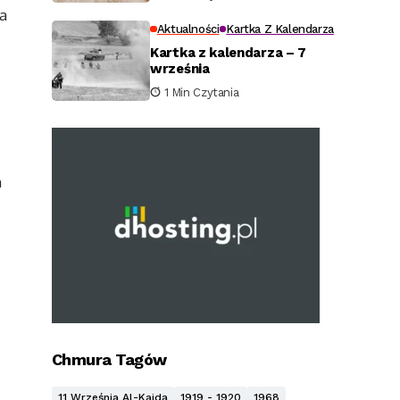
a
Aktualności
Kartka Z Kalendarza
Kartka z kalendarza – 7
września
1 Min Czytania
m
Chmura Tagów
11 Września Al-Kaida
1919 - 1920
1968