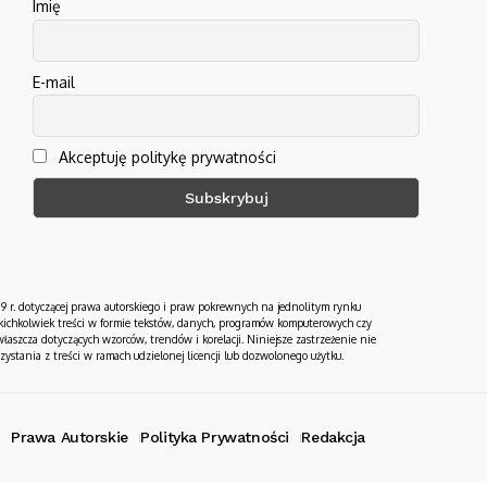
Imię
E-mail
Akceptuję politykę prywatności
19 r. dotyczącej prawa autorskiego i praw pokrewnych na jednolitym rynku
jakichkolwiek treści w formie tekstów, danych, programów komputerowych czy
łaszcza dotyczących wzorców, trendów i korelacji. Niniejsze zastrzeżenie nie
tania z treści w ramach udzielonej licencji lub dozwolonego użytku.
Prawa Autorskie
Polityka Prywatności
Redakcja