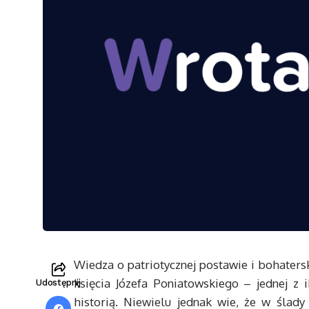
Wiedza o patriotycznej postawie i bohaters
księcia Józefa Poniatowskiego – jednej z 
Udostępnij
historią. Niewielu jednak wie, że w ślad