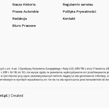
Nasza Historia
Regulamin serwisu
Prawa Autorskie
Polityka Prywatności
Redakcja
Kontakt
Biuro Prasowe
cych z art. 4 ust. 3 Dyrektywy Parlamentu Europejskiego i Rady (UE) 2019/790 z dnia 17 kwietnia 20
z 2019 r. Nr 130, str. 92), nie wyraża zgody na powielanie, wykorzystywanie ani przechowywanie 
ę, w tym również przy użyciu zautomatyzowanych technik, mającej na celu generowanie informacji, zw
internetowych w wynikach wyszukiwania ani nie ma na celu ograniczania praw konsumentów do korzys
ii.pl
| Created