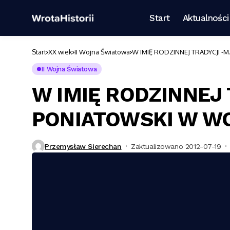
Start
Aktualności
Start
XX wiek
II Wojna Światowa
W IMIĘ RODZINNEJ TRADYCJI -
II Wojna Światowa
W IMIĘ RODZINNEJ 
PONIATOWSKI W W
Przemysław Sierechan
Zaktualizowano 2012-07-19