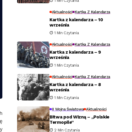
1 Min Czytania
Aktualności
Kartka Z Kalendarza
Kartka z kalendarza – 10
września
1 Min Czytania
Aktualności
Kartka Z Kalendarza
Kartka z kalendarza – 9
września
1 Min Czytania
Aktualności
Kartka Z Kalendarza
Kartka z kalendarza – 8
września
1 Min Czytania
II Wojna Światowa
Aktualności
h
Bitwa pod Wizną – „Polskie
ę
Termopile”
y
2 Min Czytania