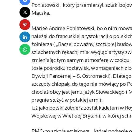
Poniatowski, który przemierzył szlak bojo
Maczka.
Mariee Andree Poniatowski, bo o nim mowa, 
należał do francuskiej arystokracji o polskic
żołnierza ( „Raczej poważny, szczupłej budow
szlachetnych rękach; miał wygląd artysty zwł
zmieniając tym samym atmosferę w czołgu,
losie pośrodku rozlewisk, w zmaganiach z bł
Dywizji Pancernej – S. Ostromecki). Dlatego
szczupły chłopak, do tego nie mówiący po Po
chociaż obcy jest jemu jeżyk Słowackiego i 
pragnie służyć w polskiej armii.
Już jako polski żołnierz został kadetem w R
Wojskowej w Wielkiej Brytanii, w której schron
RMC- to szkoła wojskowa, , której podwoje o