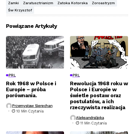
Zamki
Zaratusztrianizm
Zatoka Kotorska
Zoroastryzm
Św Krzysztof
Powiązane Artykuły
PRL
PRL
Rok 1968 w Polsce i
Rewolucja 1968 roku w
Europie – próba
Polsce i Europie w
porównania.
świetle postaw oraz
postulatów, a ich
Przemysław Sierechan
rzeczywista realizacja
10 Min Czytania
Aleksandralipka
11 Min Czytania