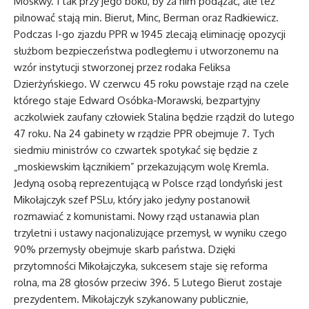
Moskwy. I tak przy jego boku, by za nim podążać, ale też
pilnować stają min. Bierut, Minc, Berman oraz Radkiewicz.
Podczas I-go zjazdu PPR w 1945 zlecają eliminację opozycji
służbom bezpieczeństwa podległemu i utworzonemu na
wzór instytucji stworzonej przez rodaka Feliksa
Dzierżyńskiego. W czerwcu 45 roku powstaje rząd na czele
którego staje Edward Osóbka-Morawski, bezpartyjny
aczkolwiek zaufany człowiek Stalina będzie rządził do lutego
47 roku. Na 24 gabinety w rządzie PPR obejmuje 7. Tych
siedmiu ministrów co czwartek spotykać się będzie z
„moskiewskim łącznikiem” przekazującym wolę Kremla.
Jedyną osobą reprezentującą w Polsce rząd londyński jest
Mikołajczyk szef PSLu, który jako jedyny postanowił
rozmawiać z komunistami. Nowy rząd ustanawia plan
trzyletni i ustawy nacjonalizujące przemysł, w wyniku czego
90% przemysły obejmuje skarb państwa. Dzięki
przytomności Mikołajczyka, sukcesem staje się reforma
rolna, ma 28 głosów przeciw 396. 5 Lutego Bierut zostaje
prezydentem. Mikołajczyk szykanowany publicznie,