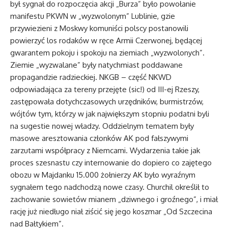
był sygnał do rozpoczęcia akcji „Burza” było powołanie
manifestu PKWN w „wyzwolonym” Lublinie, gzie
przywiezieni z Moskwy komuniści polscy postanowili
powierzyć los rodaków w ręce Armii Czerwonej, będącej
gwarantem pokoju i spokoju na ziemiach „wyzwolonych”.
Ziemie „wyzwalane” były natychmiast poddawane
propagandzie radzieckiej. NKGB – część NKWD
odpowiadająca za tereny przejęte (sic!) od III-ej Rzeszy,
zastępowała dotychczasowych urzędników, burmistrzów,
wójtów tym, którzy w jak największym stopniu podatni byli
na sugestie nowej władzy. Oddzielnym tematem były
masowe aresztowania członków AK pod fałszywymi
zarzutami współpracy z Niemcami. Wydarzenia takie jak
proces szesnastu czy internowanie do dopiero co zajętego
obozu w Majdanku 15.000 żołnierzy AK było wyraźnym
sygnałem tego nadchodzą nowe czasy. Churchil określił to
zachowanie sowietów mianem „dziwnego i groźnego”, i miał
rację już niedługo niał ziścić się jego koszmar „Od Szczecina
nad Bałtykiem”.