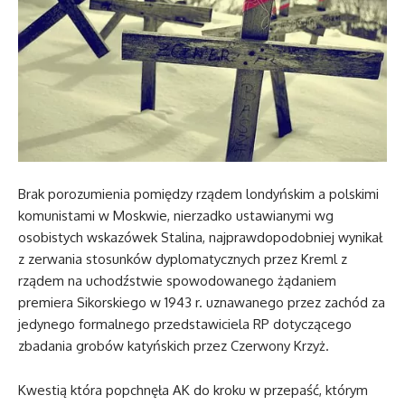
Brak porozumienia pomiędzy rządem londyńskim a polskimi
komunistami w Moskwie, nierzadko ustawianymi wg
osobistych wskazówek Stalina, najprawdopodobniej wynikał
z zerwania stosunków dyplomatycznych przez Kreml z
rządem na uchodźstwie spowodowanego żądaniem
premiera Sikorskiego w 1943 r. uznawanego przez zachód za
jedynego formalnego przedstawiciela RP dotyczącego
zbadania grobów katyńskich przez Czerwony Krzyż.
Kwestią która popchnęła AK do kroku w przepaść, którym