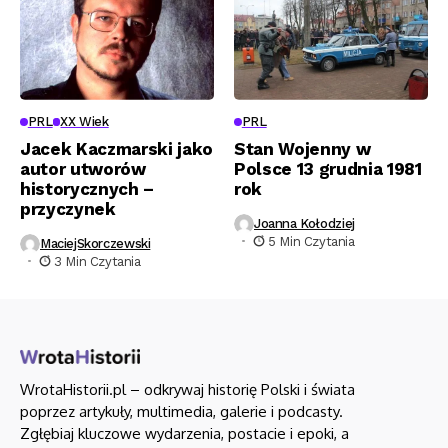
PRL
XX Wiek
PRL
Jacek Kaczmarski jako
Stan Wojenny w
autor utworów
Polsce 13 grudnia 1981
historycznych –
rok
przyczynek
Joanna Kołodziej
5 Min Czytania
MaciejSkorczewski
3 Min Czytania
WrotaHistorii.pl – odkrywaj historię Polski i świata
poprzez artykuły, multimedia, galerie i podcasty.
Zgłębiaj kluczowe wydarzenia, postacie i epoki, a