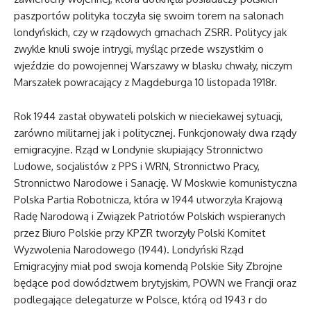
paszportów polityka toczyła się swoim torem na salonach
londyńskich, czy w rządowych gmachach ZSRR. Politycy jak
zwykle knuli swoje intrygi, myśląc przede wszystkim o
wjeździe do powojennej Warszawy w blasku chwały, niczym
Marszałek powracający z Magdeburga 10 listopada 1918r.
Rok 1944 zastał obywateli polskich w nieciekawej sytuacji,
zarówno militarnej jak i politycznej. Funkcjonowały dwa rządy
emigracyjne. Rząd w Londynie skupiający Stronnictwo
Ludowe, socjalistów z PPS i WRN, Stronnictwo Pracy,
Stronnictwo Narodowe i Sanację. W Moskwie komunistyczna
Polska Partia Robotnicza, która w 1944 utworzyła Krajową
Radę Narodową i Związek Patriotów Polskich wspieranych
przez Biuro Polskie przy KPZR tworzyły Polski Komitet
Wyzwolenia Narodowego (1944). Londyński Rząd
Emigracyjny miał pod swoja komendą Polskie Siły Zbrojne
będące pod dowództwem brytyjskim, POWN we Francji oraz
podlegające delegaturze w Polsce, którą od 1943 r do