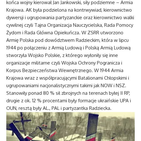
końca wojny kierował Jan Jankowski, siły podziemne – Armia
Krajowa. AK była podzielona na kontrwywiad, kierownictwo
dywersji i ugrupowania partyzanckie oraz kierownictwo walki
cywilnej czyli Tajna Organizacja Nauczycielska, Rada Pomocy
Żydom i Rada Główna Opiekuńcza. W ZSRR utworzono
Armię Polska pod dowództwem Radzieckim, która w lipcu
1944 po połączeniu z Armią Ludową i Polską Armią Ludową
stworzyła Wojsko Polskie, z którego wyłoniły się inne
organizacje militarne czyli Wojska Ochrony Pogranicza i
Korpus Bezpieczeństwa Wewnętrznego. W 1944 Armia
Krajowa wraz z współpracującymi Batalionami Chłopskimi i
ugrupowaniami nacjonalistycznymi takimi jak NOW i NSZ.
Stanowiły ponad 80 % sił zbrojnych na terenach byłej II RP,
drugie z ok. 12 % procentami były formacje ukraińskie UPA i
OUN, resztą były AL., PAL i partyzantka Radziecka.