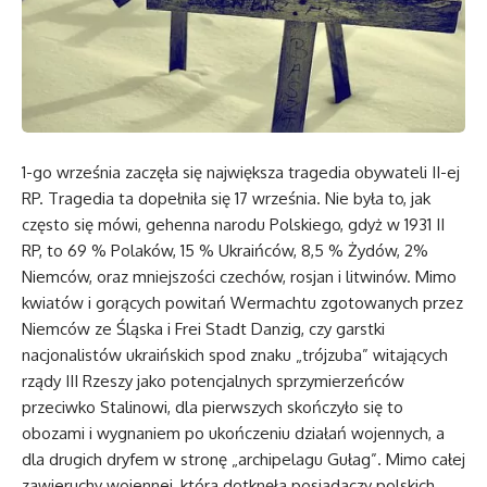
1-go września zaczęła się największa tragedia obywateli II-ej
RP. Tragedia ta dopełniła się 17 września. Nie była to, jak
często się mówi, gehenna narodu Polskiego, gdyż w 1931 II
RP, to 69 % Polaków, 15 % Ukraińców, 8,5 % Żydów, 2%
Niemców, oraz mniejszości czechów, rosjan i litwinów. Mimo
kwiatów i gorących powitań Wermachtu zgotowanych przez
Niemców ze Śląska i Frei Stadt Danzig, czy garstki
nacjonalistów ukraińskich spod znaku „trójzuba” witających
rządy III Rzeszy jako potencjalnych sprzymierzeńców
przeciwko Stalinowi, dla pierwszych skończyło się to
obozami i wygnaniem po ukończeniu działań wojennych, a
dla drugich dryfem w stronę „archipelagu Gułag”. Mimo całej
zawieruchy wojennej, która dotknęła posiadaczy polskich