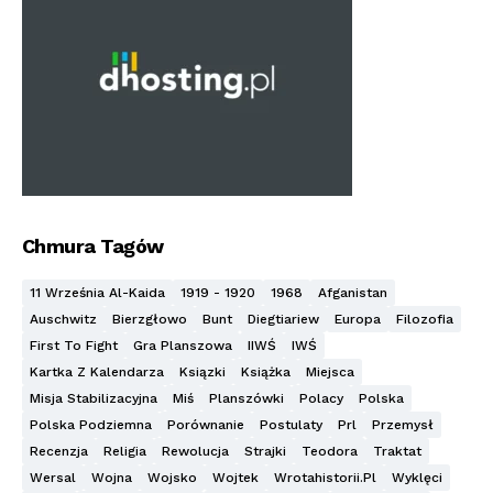
Chmura Tagów
11 Września Al-Kaida
1919 - 1920
1968
Afganistan
Auschwitz
Bierzgłowo
Bunt
Diegtiariew
Europa
Filozofia
First To Fight
Gra Planszowa
IIWŚ
IWŚ
Kartka Z Kalendarza
Ksiązki
Książka
Miejsca
Misja Stabilizacyjna
Miś
Planszówki
Polacy
Polska
Polska Podziemna
Porównanie
Postulaty
Prl
Przemysł
Recenzja
Religia
Rewolucja
Strajki
Teodora
Traktat
Wersal
Wojna
Wojsko
Wojtek
Wrotahistorii.pl
Wyklęci