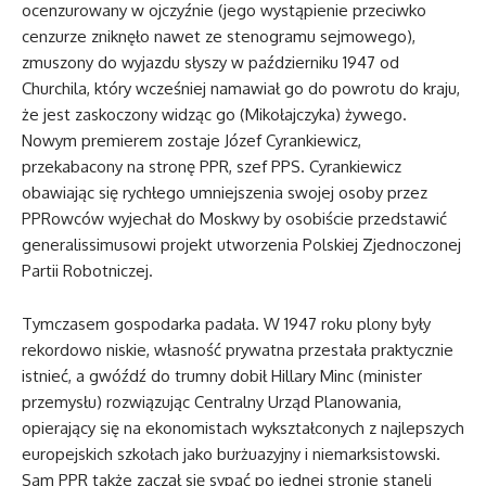
ocenzurowany w ojczyźnie (jego wystąpienie przeciwko
cenzurze zniknęło nawet ze stenogramu sejmowego),
zmuszony do wyjazdu słyszy w październiku 1947 od
Churchila, który wcześniej namawiał go do powrotu do kraju,
że jest zaskoczony widząc go (Mikołajczyka) żywego.
Nowym premierem zostaje Józef Cyrankiewicz,
przekabacony na stronę PPR, szef PPS. Cyrankiewicz
obawiając się rychłego umniejszenia swojej osoby przez
PPRowców wyjechał do Moskwy by osobiście przedstawić
generalissimusowi projekt utworzenia Polskiej Zjednoczonej
Partii Robotniczej.
Tymczasem gospodarka padała. W 1947 roku plony były
rekordowo niskie, własność prywatna przestała praktycznie
istnieć, a gwóźdź do trumny dobił Hillary Minc (minister
przemysłu) rozwiązując Centralny Urząd Planowania,
opierający się na ekonomistach wykształconych z najlepszych
europejskich szkołach jako burżuazyjny i niemarksistowski.
Sam PPR także zaczął się sypać po jednej stronie staneli