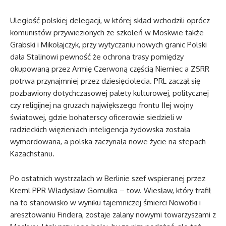
Uległość polskiej delegacji, w której skład wchodzili oprócz
komunistów przywiezionych ze szkoleń w Moskwie także
Grabski i Mikołajczyk, przy wytyczaniu nowych granic Polski
dała Stalinowi pewność że ochrona trasy pomiędzy
okupowaną przez Armię Czerwoną częścią Niemiec a ZSRR
potrwa przynajmniej przez dziesięciolecia. PRL zaczął się
pozbawiony dotychczasowej palety kulturowej, politycznej
czy religijnej na gruzach największego frontu IIej wojny
światowej, gdzie bohaterscy oficerowie siedzieli w
radzieckich więzieniach inteligencja żydowska została
wymordowana, a polska zaczynała nowe życie na stepach
Kazachstanu.
Po ostatnich wystrzałach w Berlinie szef wspieranej przez
Kreml PPR Władysław Gomułka – tow. Wiesław, który trafił
na to stanowisko w wyniku tajemniczej śmierci Nowotki i
aresztowaniu Findera, zostaje zalany nowymi towarzyszami z