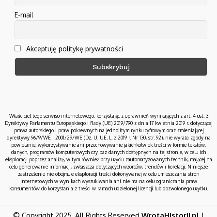
E-mail
Akceptuję politykę prywatności
Właściciel tego serwisu internetowego, korzystając z uprawnień wynikających z art. 4 ust. 3
Dyrektywy Parlamentu Europejskiego i Rady (UE) 2019/790 z dnia 17 kwietnia 2019 r. dotyczącej
prawa autorskiego i praw pokrewnych na jednolitym rynku cyfrowym oraz zmieniającej
dyrektywy 96/9/WE i 2001/29/WE (Dz. U. UE. L. z 2019 r. Nr 130, str. 92), nie wyraża zgody na
powielanie, wykorzystywanie ani przechowywanie jakichkolwiek treści w formie tekstów,
danych, programów komputerowych czy baz danych dostępnych na tej stronie, w celu ich
eksploracji poprzez analizę, w tym również przy użyciu zautomatyzowanych technik, mającej na
celu generowanie informacji, zwłaszcza dotyczących wzorców, trendów i korelacji. Niniejsze
zastrzeżenie nie obejmuje eksploracji treści dokonywanej w celu umieszczania stron
internetowych w wynikach wyszukiwania ani nie ma na celu ograniczania praw
konsumentów do korzystania z treści w ramach udzielonej licencji lub dozwolonego użytku.
© Copyright 2025, All Rights Reserved
WrotaHistorii.pl
|