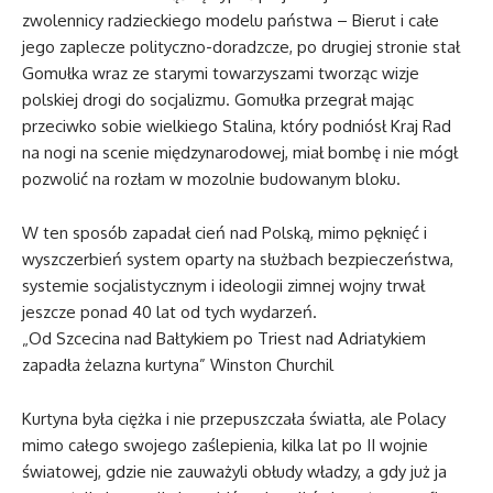
zwolennicy radzieckiego modelu państwa – Bierut i całe
jego zaplecze polityczno-doradzcze, po drugiej stronie stał
Gomułka wraz ze starymi towarzyszami tworząc wizje
polskiej drogi do socjalizmu. Gomułka przegrał mając
przeciwko sobie wielkiego Stalina, który podniósł Kraj Rad
na nogi na scenie międzynarodowej, miał bombę i nie mógł
pozwolić na rozłam w mozolnie budowanym bloku.
W ten sposób zapadał cień nad Polską, mimo pęknięć i
wyszczerbień system oparty na służbach bezpieczeństwa,
systemie socjalistycznym i ideologii zimnej wojny trwał
jeszcze ponad 40 lat od tych wydarzeń.
„Od Szcecina nad Bałtykiem po Triest nad Adriatykiem
zapadła żelazna kurtyna” Winston Churchil
Kurtyna była ciężka i nie przepuszczała światła, ale Polacy
mimo całego swojego zaślepienia, kilka lat po II wojnie
światowej, gdzie nie zauważyli obłudy władzy, a gdy już ja