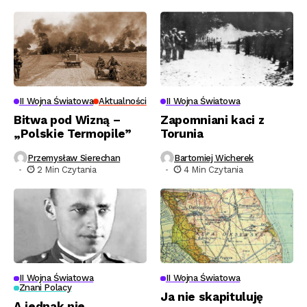
II Wojna Światowa
Aktualności
II Wojna Światowa
Bitwa pod Wizną –
Zapomniani kaci z
„Polskie Termopile”
Torunia
Przemysław Sierechan
Bartomiej Wicherek
2 Min Czytania
4 Min Czytania
II Wojna Światowa
II Wojna Światowa
Znani Polacy
Ja nie skapituluję
A jednak nie