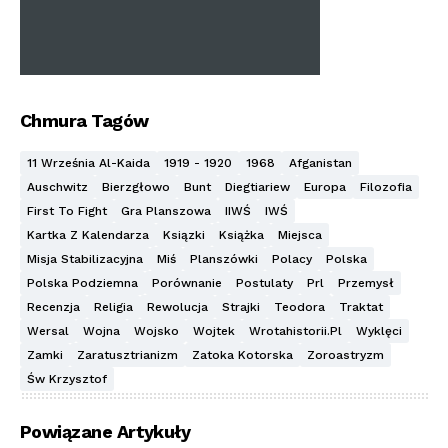
Chmura Tagów
11 Września Al-Kaida
1919 - 1920
1968
Afganistan
Auschwitz
Bierzgłowo
Bunt
Diegtiariew
Europa
Filozofia
First To Fight
Gra Planszowa
IIWŚ
IWŚ
Kartka Z Kalendarza
Ksiązki
Książka
Miejsca
Misja Stabilizacyjna
Miś
Planszówki
Polacy
Polska
Polska Podziemna
Porównanie
Postulaty
Prl
Przemysł
Recenzja
Religia
Rewolucja
Strajki
Teodora
Traktat
Wersal
Wojna
Wojsko
Wojtek
Wrotahistorii.pl
Wyklęci
Zamki
Zaratusztrianizm
Zatoka Kotorska
Zoroastryzm
Św Krzysztof
Powiązane Artykuły