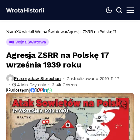
Start
XX wiek
II Wojna Światowa
Agresja ZSRR na Polskę 17
września 1939 roku
II Wojna Światowa
Agresja ZSRR na Polskę 17
września 1939 roku
Przemysław Sierechan
Zaktualizowano 2010-11-17
4 Min Czytania
31.4k Odsłon
Udostępnij