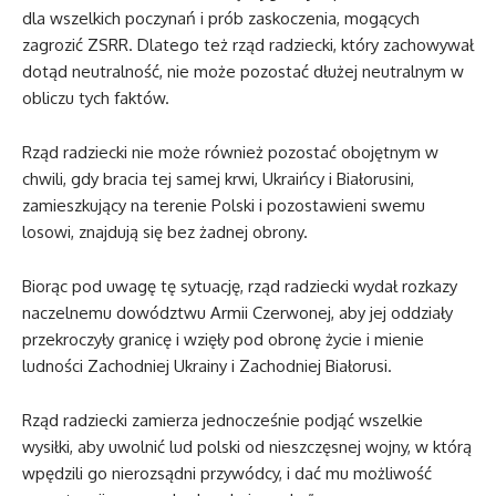
dla wszelkich poczynań i prób zaskoczenia, mogących
zagrozić ZSRR. Dlatego też rząd radziecki, który zachowywał
dotąd neutralność, nie może pozostać dłużej neutralnym w
obliczu tych faktów.
Rząd radziecki nie może również pozostać obojętnym w
chwili, gdy bracia tej samej krwi, Ukraińcy i Białorusini,
zamieszkujący na terenie Polski i pozostawieni swemu
losowi, znajdują się bez żadnej obrony.
Biorąc pod uwagę tę sytuację, rząd radziecki wydał rozkazy
naczelnemu dowództwu Armii Czerwonej, aby jej oddziały
przekroczyły granicę i wzięły pod obronę życie i mienie
ludności Zachodniej Ukrainy i Zachodniej Białorusi.
Rząd radziecki zamierza jednocześnie podjąć wszelkie
wysiłki, aby uwolnić lud polski od nieszczęsnej wojny, w którą
wpędzili go nierozsądni przywódcy, i dać mu możliwość