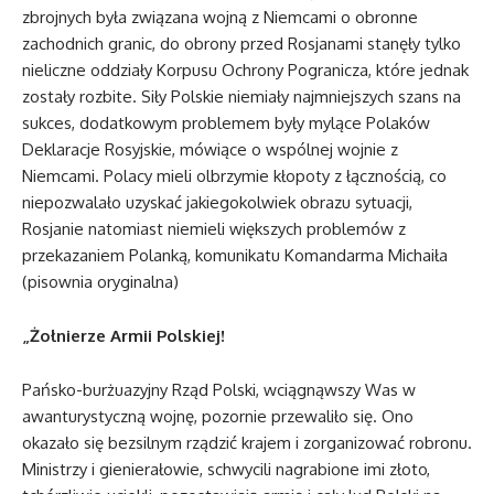
zbrojnych była związana wojną z Niemcami o obronne
zachodnich granic, do obrony przed Rosjanami stanęły tylko
nieliczne oddziały Korpusu Ochrony Pogranicza, które jednak
zostały rozbite. Siły Polskie niemiały najmniejszych szans na
sukces, dodatkowym problemem były mylące Polaków
Deklaracje Rosyjskie, mówiące o wspólnej wojnie z
Niemcami. Polacy mieli olbrzymie kłopoty z łącznością, co
niepozwalało uzyskać jakiegokolwiek obrazu sytuacji,
Rosjanie natomiast niemieli większych problemów z
przekazaniem Polanką, komunikatu Komandarma Michaiła
(pisownia oryginalna)
„Żołnierze Armii Polskiej!
Pańsko-burżuazyjny Rząd Polski, wciągnąwszy Was w
awanturystyczną wojnę, pozornie przewaliło się. Ono
okazało się bezsilnym rządzić krajem i zorganizować robronu.
Ministrzy i gienierałowie, schwycili nagrabione imi złoto,