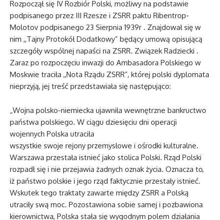
Rozpoczął się IV Rozbiór Polski, możliwy na podstawie
podpisanego przez III Rzesze i ZSRR paktu Ribentrop-
Molotov podpisanego 23 Sierpnia 1939r . Znajdował się w
nim ,,Tajny Protokół Dodatkowy” będący umową opisującą
szczegóły wspólnej napaści na ZSRR. Związek Radziecki .
Zaraz po rozpoczęciu inwazji do Ambasadora Polskiego w
Moskwie traciła ,,Nota Rządu ZSRR”, której polski dyplomata
nieprzyją, jej treść przedstawiała się następująco:
„Wojna polsko-niemiecka ujawniła wewnętrzne bankructwo
państwa polskiego. W ciągu dziesięciu dni operacji
wojennych Polska utraciła
wszystkie swoje rejony przemysłowe i ośrodki kulturalne.
Warszawa przestała istnieć jako stolica Polski. Rząd Polski
rozpadł się i nie przejawia żadnych oznak życia. Oznacza to,
iż państwo polskie i jego rząd faktycznie przestały istnieć.
Wskutek tego traktaty zawarte między ZSRR a Polską
utraciły swą moc. Pozostawiona sobie samej i pozbawiona
kierownictwa, Polska stała się wygodnym polem działania