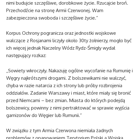
nimi budujcie szczęśliwe, dorobkowe życie. Rzucajcie broń.
Przechodźcie na stronę Armii Czerwonej. Wam
zabezpieczona swoboda i szczęśliwe życie.”
Korpus Ochrony pogranicza oraz jednostki wojskowe
walczące z Rosjanami liczyły około 30ty żołnierzy, mogło być
ich więcej jednak Naczelny Wódz Rydz-Śmigły wydał
następujący rozkaz:
„Sowiety wkroczyły. Nakazuję ogólne wycofanie na Rumunię i
Węgry najkrótszymi drogami. Z bolszewikami nie walczyć,
chyba w razie natarcia z ich strony lub próby rozbrojenia
oddziałów. Zadanie Warszawy i miast, które miały się bronić
przed Niemcami – bez zmian. Miasta do których podejdą
bolszewicy, powinny z nimi pertraktować w sprawie wyjścia
garnizonów do Węgier lub Rumunii.”
W związku z tym Armia Czerwona niemiała żadnych
problemów z opanowaniem Terytorium Polski a Wojska