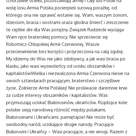
tchórzliwie uciekli, pozostawiają armię i cały lud Polski na
wolę losu.Armia Polska pocierpieli surową porażkę, od
którego ona nie oprawić wstanie się. Wam, waszym żonom,
dzieciom, bracia i siostrami uraża głodna śmierć i zniszczenie
te ciężkie dni dla Was potężny Związek Radziecki wyciąga
Wam ręce braterskiej pomocy. Nie sprzeciwcie się
Robotnicz-Chłopskiej Armii Czerwonej. Wasze
przeciewinienie bez korzyści i przyrzeczona na całą zgubę.
My idziemy do Was nie jako zdobywcy, a jak wasi bracia po
klasku, jako wasi wyzwoleńcy od ucisku obszarników i
kapitalistówWielka i niezwalczona Armia Czerwona niesie na
swoich sztandarach pracującym, braterstwo i szczęśliwe
życie. Żołnierze Armii Polskiej! Nie proliwacie daremnie krwi
za cudze interesy obszarników i kapitalistów. Was
przymuszają uciskać Białorusinów, ukraińców. Rządzące kole
polskie sieją narodową różność między polakami,
Białorusinami i Ukraińcami. pamiętajcie! Nie może być
swobodny naród, uciskające drugie narody. Pracujące
Białorusini i Ukraińcy – Wasi pracujące, a nie wrogi. Razem z