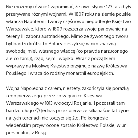
Nie możemy również zapominać, że owe słynne 123 lata były
przerywane różnymi wojnami. W 1807 roku na ziemie polskie
wkracza Napoleon i tworzy częściowo niepodległe Księstwo
Warszawskie, które w 1809 rozszerza swoje panowanie na
tereny III zaboru austriackiego. Mimo że żywot tego tworu
był bardzo krótki, to Polacy cieszyli się w nim znaczną
swobodą, mieli własnego władcę (co prawda narzuconego,
ale co tam:)), rząd, sejm i wojsko. Wraz z początkiem
wyprawy na Moskwę Księstwo przyjmuje nazwę Królestwa
Polskiego i wraca do rodziny monarchii europejskich.
Wojna Napoleona z carem, niestety, zakończyła się porażką
tego pierwszego, przez co w granice Księstwa
Warszawskiego w 1813 wkroczyli Rosjanie. I pozostali tam
bardzo długo 🙂 Jednak przez pierwsze kilkanaście lat życie
na tych terenach nie toczyło się źle. Po kongresie
wiedeńskim przywrócone zostało Królestwo Polskie, w unii
personalnej z Rosją.