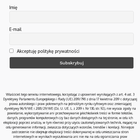
Imię
E-mail
Akceptuję politykę prywatności
Właściciel tego serwisu internetowego, korzystając z uprawnień wynikających z art. 4 ust. 3
Dyrektywy Parlamentu Europejskiego i Rady (UE) 2019/790 z dnia 17 kwietnia 2019 r. dotyczącej
prawa autorskiego i praw pokrewnych na jednolitym rynku cyfrowym oraz zmieniającej
dyrektywy 96/9/WE i 2001/29/WE (Dz. U. UE. L. z 2019 r. Nr 130, str. 92), nie wyraża zgody na
powielanie, wykorzystywanie ani przechowywanie jakichkolwiek treści w formie tekstów,
danych, programów komputerowych czy baz danych dostępnych na tej stronie, w celu ich
eksploracji poprzez analizę, w tym również przy użyciu zautomatyzowanych technik, mającej na
celu generowanie informacji, zwłaszcza dotyczących wzorców, trendów i korelacji. Niniejsze
zastrzeżenie nie obejmuje eksploracji treści dokonywanej w celu umieszczania stron
internetowych w wynikach wyszukiwania ani nie ma na celu ograniczania praw