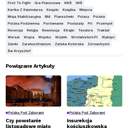
First To Fight
Gra Planszowa
IIWŚ
IWŚ
Kartka Z Kalendarza
Ksiązki
Książka
Miejsca
Misja Stabilizacyjna
Miś
Planszówki
Polacy
Polska
Polska Podziemna
Porównanie
Postulaty
Prl
Przemysł
Recenzja
Religia
Rewolucja
Strajki
Teodora
Traktat
Wersal
Wojna
Wojsko
Wojtek
Wrotahistorii.pl
Wyklęci
Zamki
Zaratusztrianizm
Zatoka Kotorska
Zoroastryzm
Św Krzysztof
Powiązane Artykuły
Polska Pod Zaborami
Polska Pod Zaborami
Czy powstanie
Insurekcja
listopadowe miało
kościuszkowska