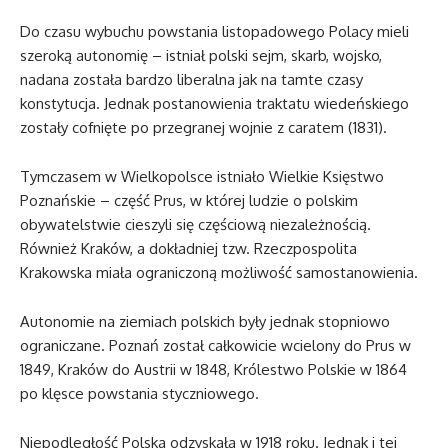
Do czasu wybuchu powstania listopadowego Polacy mieli
szeroką autonomię – istniał polski sejm, skarb, wojsko,
nadana została bardzo liberalna jak na tamte czasy
konstytucja. Jednak postanowienia traktatu wiedeńskiego
zostały cofnięte po przegranej wojnie z caratem (1831).
Tymczasem w Wielkopolsce istniało Wielkie Księstwo
Poznańskie – część Prus, w której ludzie o polskim
obywatelstwie cieszyli się częściową niezależnością.
Również Kraków, a dokładniej tzw. Rzeczpospolita
Krakowska miała ograniczoną możliwość samostanowienia.
Autonomie na ziemiach polskich były jednak stopniowo
ograniczane. Poznań został całkowicie wcielony do Prus w
1849, Kraków do Austrii w 1848, Królestwo Polskie w 1864
po klęsce powstania styczniowego.
Niepodległość Polska odzyskała w 1918 roku. Jednak i tej