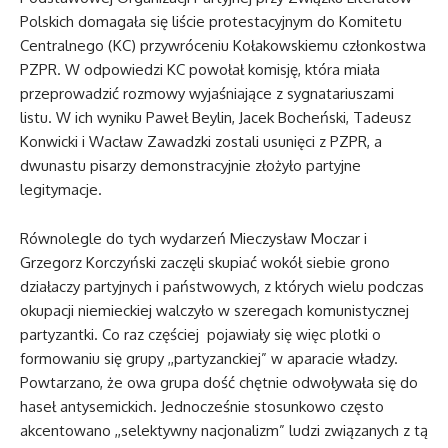
Polskich domagała się liście protestacyjnym do Komitetu
Centralnego (KC) przywróceniu Kołakowskiemu członkostwa
PZPR. W odpowiedzi KC powołał komisję, która miała
przeprowadzić rozmowy wyjaśniające z sygnatariuszami
listu. W ich wyniku Paweł Beylin, Jacek Bocheński, Tadeusz
Konwicki i Wacław Zawadzki zostali usunięci z PZPR, a
dwunastu pisarzy demonstracyjnie złożyło partyjne
legitymacje.
Równolegle do tych wydarzeń Mieczysław Moczar i
Grzegorz Korczyński zaczęli skupiać wokół siebie grono
działaczy partyjnych i państwowych, z których wielu podczas
okupacji niemieckiej walczyło w szeregach komunistycznej
partyzantki. Co raz częściej pojawiały się więc plotki o
formowaniu się grupy ,,partyzanckiej” w aparacie władzy.
Powtarzano, że owa grupa dość chętnie odwoływała się do
haseł antysemickich. Jednocześnie stosunkowo często
akcentowano ,,selektywny nacjonalizm” ludzi związanych z tą