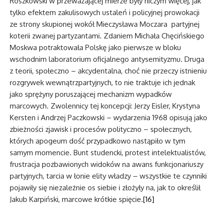
Roszkowski w przeważającej mierze były niczym więcej, jak
tylko efektem zakulisowych ustaleń i policyjnej prowokacji
ze strony skupionej wokół Mieczysława Moczara partyjnej
koterii zwanej partyzantami. Zdaniem Michała Chęcińskiego
Moskwa potraktowała Polskę jako pierwsze w bloku
wschodnim laboratorium oficjalnego antysemityzmu. Druga
z teorii, społeczno – akcydentalna, choć nie przeczy istnieniu
rozgrywek wewnątrzpartyjnych, to nie traktuje ich jednak
jako sprężyny poruszającej mechanizm wypadków
marcowych. Zwolennicy tej koncepcji: Jerzy Eisler, Krystyna
Kersten i Andrzej Paczkowski – wydarzenia 1968 opisują jako
zbieżności zjawisk i procesów polityczno – społecznych,
których apogeum dość przypadkowo nastąpiło w tym
samym momencie. Bunt studencki, protest intelektualistów,
frustracja pozbawionych widoków na awans funkcjonariuszy
partyjnych, tarcia w łonie elity władzy – wszystkie te czynniki
pojawiły się niezależnie os siebie i złożyły na, jak to określił
Jakub Karpiński, marcowe krótkie spięcie.
[16]