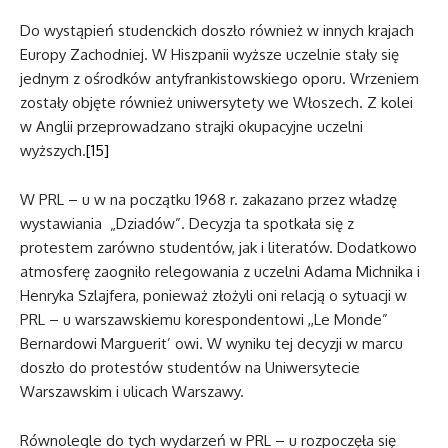
Do wystąpień studenckich doszło również w innych krajach
Europy Zachodniej. W Hiszpanii wyższe uczelnie stały się
jednym z ośrodków antyfrankistowskiego oporu. Wrzeniem
zostały objęte również uniwersytety we Włoszech. Z kolei
w Anglii przeprowadzano strajki okupacyjne uczelni
wyższych.
[15]
W PRL – u w na początku 1968 r. zakazano przez władzę
wystawiania „Dziadów”. Decyzja ta spotkała się z
protestem zarówno studentów, jak i literatów. Dodatkowo
atmosferę zaogniło relegowania z uczelni Adama Michnika i
Henryka Szlajfera, ponieważ złożyli oni relacją o sytuacji w
PRL – u warszawskiemu korespondentowi ,,Le Monde”
Bernardowi Marguerit’ owi. W wyniku tej decyzji w marcu
doszło do protestów studentów na Uniwersytecie
Warszawskim i ulicach Warszawy.
Równolegle do tych wydarzeń w PRL – u rozpoczęła się