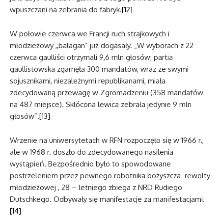
wpuszczani na zebrania do fabryk.
[12]
W połowie czerwca we Francji ruch strajkowych i
młodzieżowy ,,bałagan” już dogasały. „W wyborach z 22
czerwca gaulliści otrzymali 9,6 mln głosów; partia
gaullistowska zgarnęła 300 mandatów, wraz ze swymi
sojusznikami, niezależnymi republikanami, miała
zdecydowaną przewagę w Zgromadzeniu (358 mandatów
na 487 miejsce). Skłócona lewica zebrała jedynie 9 mln
głosów”.
[13]
Wrzenie na uniwersytetach w RFN rozpoczęło się w 1966 r.,
ale w 1968 r. doszło do zdecydowanego nasilenia
wystąpień. Bezpośrednio było to spowodowane
postrzeleniem przez pewnego robotnika bożyszcza rewolty
młodzieżowej , 28 – letniego zbiega z NRD Rudiego
Dutschkego. Odbywały się manifestacje za manifestacjami.
[14]