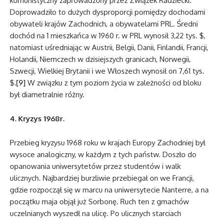
komunistyczny zaprowadzony przez Związek Radziecki.
Doprowadziło to dużych dysproporcji pomiędzy dochodami
obywateli krajów Zachodnich, a obywatelami PRL. Średni
dochód na 1 mieszkańca w 1960 r. w PRL wynosił 3,22 tys. $,
natomiast uśredniając w Austrii, Belgii, Danii, Finlandii, Francji,
Holandii, Niemczech w dzisiejszych granicach, Norwegii,
Szwecji, Wielkiej Brytanii i we Włoszech wynosił on 7,61 tys.
$.
[9]
W związku z tym poziom życia w zależności od bloku
był diametralnie różny.
4. Kryzys 1968r.
Przebieg kryzysu 1968 roku w krajach Europy Zachodniej był
wysoce analogiczny, w każdym z tych państw. Doszło do
opanowania uniwersytetów przez studentów i walk
ulicznych. Najbardziej burzliwie przebiegał on we Francji,
gdzie rozpoczął się w marcu na uniwersytecie Nanterre, a na
początku maja objął już Sorbonę. Ruch ten z gmachów
uczelnianych wyszedł na ulicę. Po ulicznych starciach