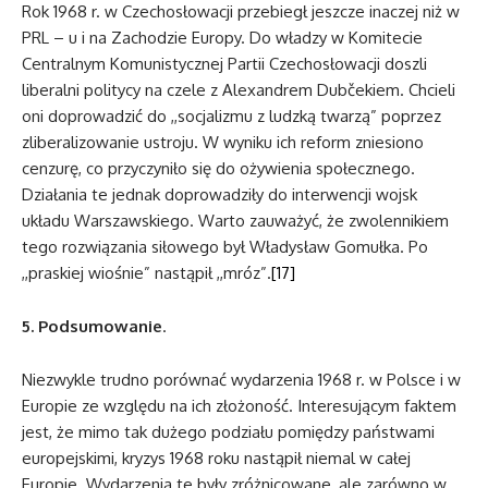
Rok 1968 r. w Czechosłowacji przebiegł jeszcze inaczej niż w
PRL – u i na Zachodzie Europy. Do władzy w Komitecie
Centralnym Komunistycznej Partii Czechosłowacji doszli
liberalni politycy na czele z Alexandrem Dubčekiem. Chcieli
oni doprowadzić do ,,socjalizmu z ludzką twarzą” poprzez
zliberalizowanie ustroju. W wyniku ich reform zniesiono
cenzurę, co przyczyniło się do ożywienia społecznego.
Działania te jednak doprowadziły do interwencji wojsk
układu Warszawskiego. Warto zauważyć, że zwolennikiem
tego rozwiązania siłowego był Władysław Gomułka. Po
,,praskiej wiośnie” nastąpił ,,mróz”.
[17]
5. Podsumowanie
.
Niezwykle trudno porównać wydarzenia 1968 r. w Polsce i w
Europie ze względu na ich złożoność. Interesującym faktem
jest, że mimo tak dużego podziału pomiędzy państwami
europejskimi, kryzys 1968 roku nastąpił niemal w całej
Europie. Wydarzenia te były zróżnicowane, ale zarówno w