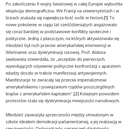
Po zakończeniu II wojny światowej w całej Europie wybuchła
eksplozja demograficzna. We Francji na uniwersytetach i w
liceach znalazła się największa ilość osób w historii.
[1]
To
nowe pokolenie w ciągu lat sześćdziesiątych angażowało
się coraz bardziej w podstawowe konflikty społeczne i
polityczne. Jedną z płaszczyzn, na których aktywizowała się
młodzież był ruch przeciw amerykańskiej interwencji w
Wietnamie oraz dyskryminacji rasowej. Prof. Aldona
Jawłowska stwierdziła, że ,,wszędzie do pierwszych,
wywołujących ożywienie polityczne konfrontacji z aparatem
władzy doszło w trakcie manifestacji antywojennych.
Manifestacje te zwracały się przeciw imperializmowi
amerykańskiemu i powiązaniom rządów poszczególnych
krajów z amerykańskim kapitałem”.
[2]
Kolejnym powodem
protestów stała się dyskryminacja mniejszości narodowych.
Młodzież zauważyła sprzeczności między utrwalonym w
szkole ideałem demokracji parlamentarnej, a jej realizacją w
rzeczywistości. Doświadczyła: ograniczeń działalności