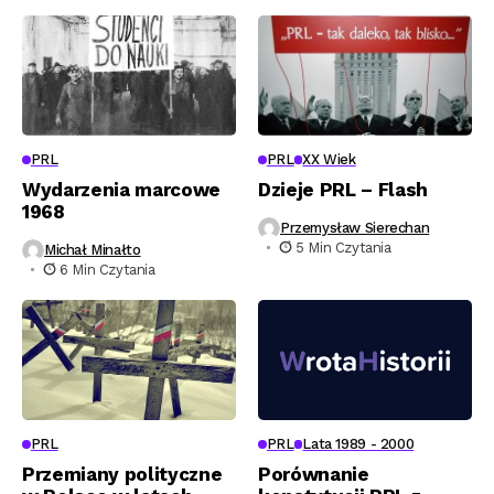
PRL
PRL
XX Wiek
Wydarzenia marcowe
Dzieje PRL – Flash
1968
Przemysław Sierechan
5 Min Czytania
Michał Minałto
6 Min Czytania
PRL
PRL
Lata 1989 - 2000
Przemiany polityczne
Porównanie