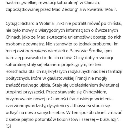
hasłami ,,wielkiej rewolucji kulturalnej” w Chinach,
zapoczątkowanej przez Mao Zedong’ a w kwietniu 1966 r.
Cytując Richard’a Wolin’a: ,,nikt nie potrafił mówić po chińsku,
nie było mowy o wiarygodnych informacjach o ówczesnych
Chinach, jako że Mao skutecznie uniemożliwił dostęp do nich
osobom z zewnątrz. Nie stanowiło to jednak problemu. Im
mniej owi
normaliens
wiedzieli o Państwie Środka, tym
bardziej pasowało to do ich celów. Chiny doby rewolucji
kulturalnej stały się ekranem projekcyjnym, testem
Rorschacha dla ich najskrytszych radykalnych nadziei i fantazji
politycznych, które w gaulistowskiej Francji nie mogły
znaleźć realnego ujścia. Stały się ucieleśnieniem świetlanej
utopijnej przyszłości. Przez stawanie się Chińczykiem,
przyjmowanie nowej tożsamości francuskiego wcielenia
czerwonogwardzisty, dysydenccy althussersi starali się
odkryć na nowo samych siebie. W ten sposób chcieli zmazać
z siebie piętno potomków kolonistów i szerzej – burżuazji”.
[5]