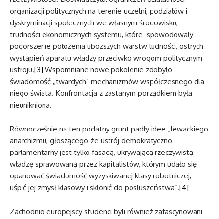
organizacji politycznych na terenie uczelni, podziałów i
dyskryminacji społecznych we własnym środowisku,
trudności ekonomicznych systemu, które spowodowały
pogorszenie położenia uboższych warstw ludności, ostrych
wystąpień aparatu władzy przeciwko wrogom politycznym
ustroju.
[3]
Wspomniane nowe pokolenie zdobyło
świadomość ,,twardych” mechanizmów współczesnego dla
niego świata. Konfrontacja z zastanym porządkiem była
nieunikniona.
Równocześnie na ten podatny grunt padły idee ,,lewackiego
anarchizmu, głoszącego, że ustrój demokratyczno –
parlamentarny jest tylko fasadą, ukrywającą rzeczywistą
władzę sprawowaną przez kapitalistów, którym udało się
opanować świadomość wyzyskiwanej klasy robotniczej,
uśpić jej zmysł klasowy i skłonić do posłuszeństwa”.
[4]
Zachodnio europejscy studenci byli również zafascynowani