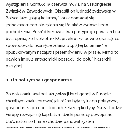
wystąpienia Gomułki 19 czerwca 1967 r. na VI Kongresie
Związków Zawodowych. Określił on ludność żydowską w
Polsce jako ,,piątą kolumnę” oraz domagał się
jednoznacznego określenia się Polaków żydowskiego
pochodzenia. Pośród kierownictwa partyjnego powszechna
była opinia, że I sekretarz KC przekroczył pewne granicę, co
spowodowało usunięcie zdania o ,,piątej kolumnie” w
opublikowanym nazajutrz przemówieniu w prasie. Mimo to
pewien impuls antysemicki poszedł ,,do dołu” hierarchii
partyjnej.
3. Tło polityczne i gospodarcze.
Po wskazaniu analogii aktywizacji inteligencji w Europie,
chciałbym zaakcentować jak różna była sytuacja polityczna,
gospodarcza po obu stronach żelaznej kurtyny. Na zachodzie
Europy rozwijał się kapitalizm dzięki pomocy powojennej
USA, natomiast na wschodzie panował system