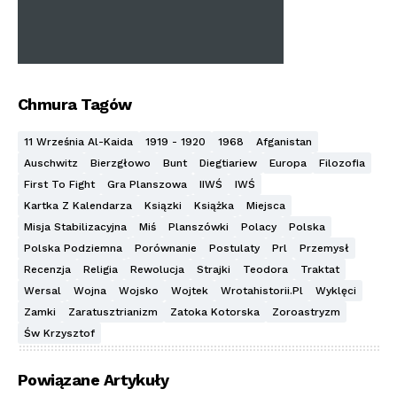
Chmura Tagów
11 Września Al-Kaida
1919 - 1920
1968
Afganistan
Auschwitz
Bierzgłowo
Bunt
Diegtiariew
Europa
Filozofia
First To Fight
Gra Planszowa
IIWŚ
IWŚ
Kartka Z Kalendarza
Ksiązki
Książka
Miejsca
Misja Stabilizacyjna
Miś
Planszówki
Polacy
Polska
Polska Podziemna
Porównanie
Postulaty
Prl
Przemysł
Recenzja
Religia
Rewolucja
Strajki
Teodora
Traktat
Wersal
Wojna
Wojsko
Wojtek
Wrotahistorii.pl
Wyklęci
Zamki
Zaratusztrianizm
Zatoka Kotorska
Zoroastryzm
Św Krzysztof
Powiązane Artykuły