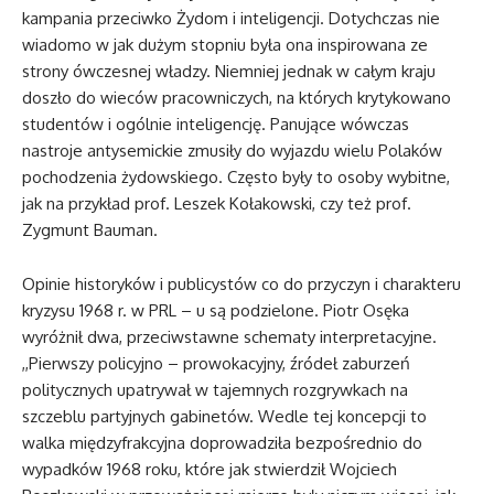
kampania przeciwko Żydom i inteligencji. Dotychczas nie
wiadomo w jak dużym stopniu była ona inspirowana ze
strony ówczesnej władzy. Niemniej jednak w całym kraju
doszło do wieców pracowniczych, na których krytykowano
studentów i ogólnie inteligencję. Panujące wówczas
nastroje antysemickie zmusiły do wyjazdu wielu Polaków
pochodzenia żydowskiego. Często były to osoby wybitne,
jak na przykład prof. Leszek Kołakowski, czy też prof.
Zygmunt Bauman.
Opinie historyków i publicystów co do przyczyn i charakteru
kryzysu 1968 r. w PRL – u są podzielone. Piotr Osęka
wyróżnił dwa, przeciwstawne schematy interpretacyjne.
,,Pierwszy policyjno – prowokacyjny, źródeł zaburzeń
politycznych upatrywał w tajemnych rozgrywkach na
szczeblu partyjnych gabinetów. Wedle tej koncepcji to
walka międzyfrakcyjna doprowadziła bezpośrednio do
wypadków 1968 roku, które jak stwierdził Wojciech