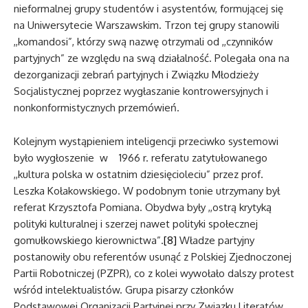
nieformalnej grupy studentów i asystentów, formującej się
na Uniwersytecie Warszawskim. Trzon tej grupy stanowili
,,komandosi”, którzy swą nazwę otrzymali od ,,czynników
partyjnych” ze względu na swą działalność. Polegała ona na
dezorganizacji zebrań partyjnych i Związku Młodzieży
Socjalistycznej poprzez wygłaszanie kontrowersyjnych i
nonkonformistycznych przemówień.
Kolejnym wystąpieniem inteligencji przeciwko systemowi
było wygłoszenie w 1966 r. referatu zatytułowanego
,,kultura polska w ostatnim dziesięcioleciu” przez prof.
Leszka Kołakowskiego. W podobnym tonie utrzymany był
referat Krzysztofa Pomiana. Obydwa były ,,ostrą krytyką
polityki kulturalnej i szerzej nawet polityki społecznej
gomułkowskiego kierownictwa”.
[8]
Władze partyjny
postanowiły obu referentów usunąć z Polskiej Zjednoczonej
Partii Robotniczej (PZPR), co z kolei wywołało dalszy protest
wśród intelektualistów. Grupa pisarzy członków
Podstawowej Organizacji Partyjnej przy Związku Literatów