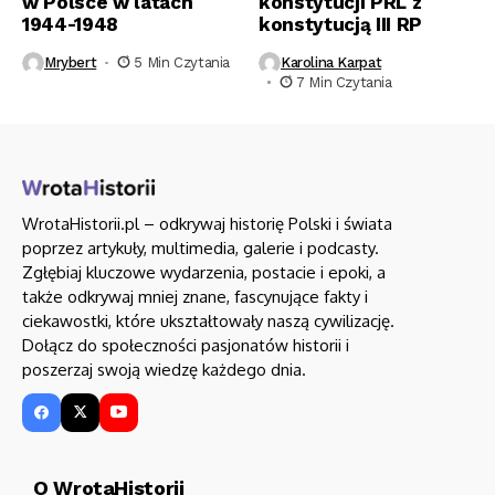
w Polsce w latach
konstytucji PRL z
1944-1948
konstytucją III RP
Mrybert
5 Min Czytania
Karolina Karpat
7 Min Czytania
WrotaHistorii.pl – odkrywaj historię Polski i świata
poprzez artykuły, multimedia, galerie i podcasty.
Zgłębiaj kluczowe wydarzenia, postacie i epoki, a
także odkrywaj mniej znane, fascynujące fakty i
ciekawostki, które ukształtowały naszą cywilizację.
Dołącz do społeczności pasjonatów historii i
poszerzaj swoją wiedzę każdego dnia.
O WrotaHistorii