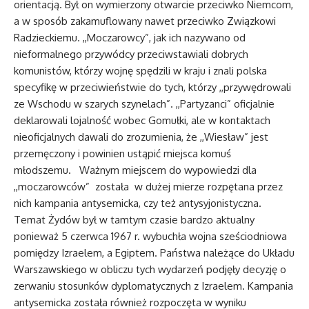
orientacją. Był on wymierzony otwarcie przeciwko Niemcom,
a w sposób zakamuflowany nawet przeciwko Związkowi
Radzieckiemu. ,,Moczarowcy”, jak ich nazywano od
nieformalnego przywódcy przeciwstawiali dobrych
komunistów, którzy wojnę spędzili w kraju i znali polska
specyfikę w przeciwieństwie do tych, którzy ,,przywędrowali
ze Wschodu w szarych szynelach”. ,,Partyzanci” oficjalnie
deklarowali lojalność wobec Gomułki, ale w kontaktach
nieoficjalnych dawali do zrozumienia, że ,,Wiesław” jest
przemęczony i powinien ustąpić miejsca komuś
młodszemu. Ważnym miejscem do wypowiedzi dla
,,moczarowców” została w dużej mierze rozpętana przez
nich kampania antysemicka, czy też antysyjonistyczna.
Temat Żydów był w tamtym czasie bardzo aktualny
ponieważ 5 czerwca 1967 r. wybuchła wojna sześciodniowa
pomiędzy Izraelem, a Egiptem. Państwa należące do Układu
Warszawskiego w obliczu tych wydarzeń podjęły decyzję o
zerwaniu stosunków dyplomatycznych z Izraelem. Kampania
antysemicka została również rozpoczęta w wyniku