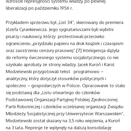
wzroście represyjności systemu władzy, po pewnej
liberalizacji po październiku 1956 r.
Przykładem sprzeciwu był ,,List 34”, skierowany do premiera
Józefa Cyrankiewicza. Jego sygnatariuszami byli wybitni
pisarzy i naukowcy, którzy protestowali przeciwko
ograniczeniu ,,przydziału papieru na druk książek i czasopism
oraz zaostrzeniu cenzury prasowej”.
[7]
Inteligencja dążyła
do reformy ówczesnego systemu socjalistycznego, co nie
uzyskało aprobaty ze strony władzy. Jacek Kuroń i Karol
Modzelewski przygotowali tekst programowo –
analityczny, który dotyczył stosunków politycznych i
społeczno – gospodarczych w Polsce. Opracowanie to stało
się podstawą dla ,,Listu otwartego do członków
Podstawowej Organizacji Partyjnej Polskiej Zjednoczonej
Partii Robotniczej i członków uczelnianej organizacji Związku
Młodzieży Socjalistycznej przy Uniwersytecie Warszawskim”.
Modzelewski został skazany na 3,5 roku więzienia, a Kuroń
na 3 lata. Represje te wpłynęły na dalszą konsolidację