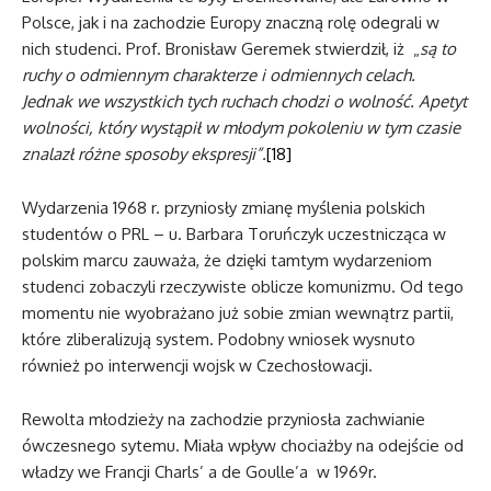
Polsce, jak i na zachodzie Europy znaczną rolę odegrali w
nich studenci. Prof. Bronisław Geremek stwierdził, iż „
są to
ruchy o odmiennym charakterze i odmiennych celach.
Jednak we wszystkich tych ruchach chodzi o wolność. Apetyt
wolności, który wystąpił w młodym pokoleniu w tym czasie
znalazł różne sposoby ekspresji”.
[18]
Wydarzenia 1968 r. przyniosły zmianę myślenia polskich
studentów o PRL – u. Barbara Toruńczyk uczestnicząca w
polskim marcu zauważa, że dzięki tamtym wydarzeniom
studenci zobaczyli rzeczywiste oblicze komunizmu. Od tego
momentu nie wyobrażano już sobie zmian wewnątrz partii,
które zliberalizują system. Podobny wniosek wysnuto
również po interwencji wojsk w Czechosłowacji.
Rewolta młodzieży na zachodzie przyniosła zachwianie
ówczesnego sytemu. Miała wpływ chociażby na odejście od
władzy we Francji Charls’ a de Goulle’a w 1969r.