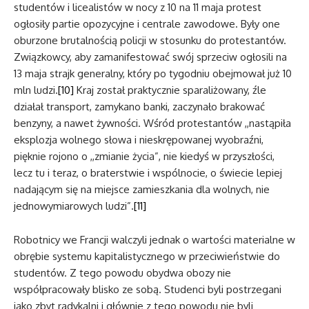
studentów i licealistów w nocy z 10 na 11 maja protest
ogłosiły partie opozycyjne i centrale zawodowe. Były one
oburzone brutalnością policji w stosunku do protestantów.
Związkowcy, aby zamanifestować swój sprzeciw ogłosili na
13 maja strajk generalny, który po tygodniu obejmował już 10
mln ludzi.
[10]
Kraj został praktycznie sparaliżowany, źle
działał transport, zamykano banki, zaczynało brakować
benzyny, a nawet żywności. Wśród protestantów ,,nastąpiła
eksplozja wolnego słowa i nieskrępowanej wyobraźni,
pięknie rojono o ,,zmianie życia”, nie kiedyś w przyszłości,
lecz tu i teraz, o braterstwie i wspólnocie, o świecie lepiej
nadającym się na miejsce zamieszkania dla wolnych, nie
jednowymiarowych ludzi”.
[11]
Robotnicy we Francji walczyli jednak o wartości materialne w
obrębie systemu kapitalistycznego w przeciwieństwie do
studentów. Z tego powodu obydwa obozy nie
współpracowały blisko ze sobą. Studenci byli postrzegani
jako zbyt radykalni i głównie z tego powodu nie byli