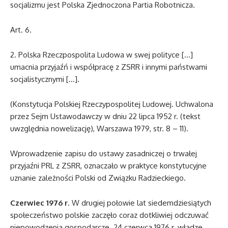
socjalizmu jest Polska Zjednoczona Partia Robotnicza.
Art. 6.
2. Polska Rzeczpospolita Ludowa w swej polityce […]
umacnia przyjaźń i współpracę z ZSRR i innymi państwami
socjalistycznymi […].
(Konstytucja Polskiej Rzeczypospolitej Ludowej. Uchwalona
przez Sejm Ustawodawczy w dniu 22 lipca 1952 r. (tekst
uwzględnia nowelizację), Warszawa 1979, str. 8 – 11).
Wprowadzenie zapisu do ustawy zasadniczej o trwałej
przyjaźni PRL z ZSRR, oznaczało w praktyce konstytucyjne
uznanie zależności Polski od Związku Radzieckiego.
Czerwiec 1976 r
. W drugiej połowie lat siedemdziesiątych
społeczeństwo polskie zaczęło coraz dotkliwiej odczuwać
niepowodzenia gospodarcze. 24 czerwca 1976 r. władze