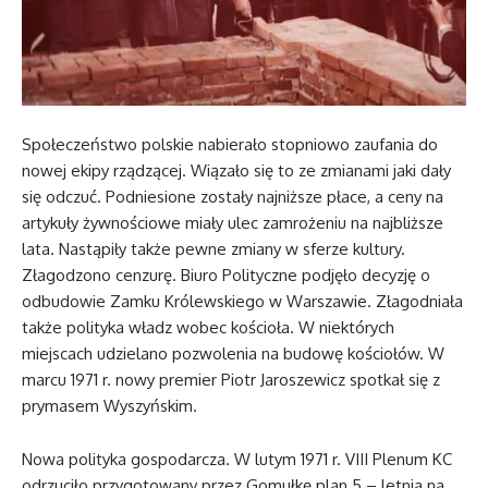
Społeczeństwo polskie nabierało stopniowo zaufania do
nowej ekipy rządzącej. Wiązało się to ze zmianami jaki dały
się odczuć. Podniesione zostały najniższe płace, a ceny na
artykuły żywnościowe miały ulec zamrożeniu na najbliższe
lata. Nastąpiły także pewne zmiany w sferze kultury.
Złagodzono cenzurę. Biuro Polityczne podjęło decyzję o
odbudowie Zamku Królewskiego w Warszawie. Złagodniała
także polityka władz wobec kościoła. W niektórych
miejscach udzielano pozwolenia na budowę kościołów. W
marcu 1971 r. nowy premier Piotr Jaroszewicz spotkał się z
prymasem Wyszyńskim.
Nowa polityka gospodarcza. W lutym 1971 r. VIII Plenum KC
odrzuciło przygotowany przez Gomułkę plan 5 – letnia na