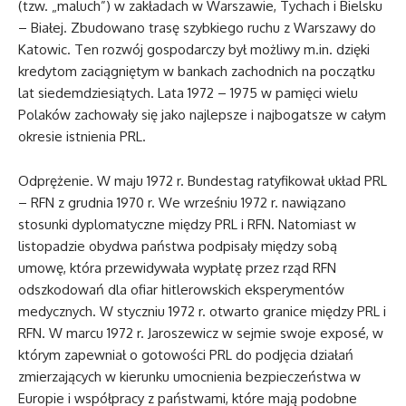
(tzw. „maluch”) w zakładach w Warszawie, Tychach i Bielsku
– Białej. Zbudowano trasę szybkiego ruchu z Warszawy do
Katowic. Ten rozwój gospodarczy był możliwy m.in. dzięki
kredytom zaciągniętym w bankach zachodnich na początku
lat siedemdziesiątych. Lata 1972 – 1975 w pamięci wielu
Polaków zachowały się jako najlepsze i najbogatsze w całym
okresie istnienia PRL.
Odprężenie. W maju 1972 r. Bundestag ratyfikował układ PRL
– RFN z grudnia 1970 r. We wrześniu 1972 r. nawiązano
stosunki dyplomatyczne między PRL i RFN. Natomiast w
listopadzie obydwa państwa podpisały między sobą
umowę, która przewidywała wypłatę przez rząd RFN
odszkodowań dla ofiar hitlerowskich eksperymentów
medycznych. W styczniu 1972 r. otwarto granice między PRL i
RFN. W marcu 1972 r. Jaroszewicz w sejmie swoje exposé, w
którym zapewniał o gotowości PRL do podjęcia działań
zmierzających w kierunku umocnienia bezpieczeństwa w
Europie i współpracy z państwami, które mają podobne