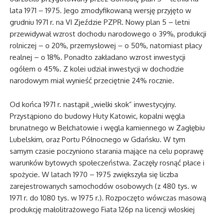
lata 1971 – 1975. Jego zmodyfikowaną wersję przyjęto w
grudniu 1971 r. na VI Zjeździe PZPR. Nowy plan 5 – letni
przewidywał wzrost dochodu narodowego o 39%, produkcji
rolniczej – o 20%, przemysłowej – o 50%, natomiast płacy
realnej – o 18%. Ponadto zakładano wzrost inwestycji
ogółem o 45%. Z kolei udział inwestycji w dochodzie
narodowym miał wynieść przeciętnie 24% rocznie.
Od końca 1971 r. nastąpił „wielki skok” inwestycyjny.
Przystąpiono do budowy Huty Katowic, kopalni węgla
brunatnego w Bełchatowie i węgla kamiennego w Zagłębiu
Lubelskim, oraz Portu Północnego w Gdańsku. W tym
samym czasie poczyniono starania mające na celu poprawę
warunków bytowych społeczeństwa. Zaczęły rosnąć płace i
spożycie. W latach 1970 – 1975 zwiększyła się liczba
zarejestrowanych samochodów osobowych (z 480 tys. w
1971 r. do 1080 tys. w 1975 r.). Rozpoczęto wówczas masową
produkcję małolitrażowego Fiata 126p na licencji włoskiej