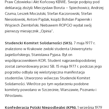
Praw Człowieka i Akt Końcowy KBWE. Swoje podpisy pod
deklaracją złożyli: Mieczysław Boruta – Spiechowicz, Andrzej
Czuma, Leszek Moczulski, Stefan Kaczorowski, Stefan
Niesiołowski, Antoni Pajdak, ksiądz Bohdan Papiernik i
Wojciech Ziembiński. Niebawem ROPCiO wydał swój
pierwszy miesięcznik „Opinia”.
Studencki Komitet Solidarności (SKS).
7 maja 1977 r.
znaleziono w Krakowie zwłoki studenta Uniwersytetu
Jagiellońskiego, Stanisława Pyjasa. Był on
współpracownikiem KOR. Student najprawdopodobniej
został zamordowany przez SB. 15 maja 1977 r. podczas jego
pogrzebu odbyła się wielotysięczna manifestacja
studentów. Utworzono wówczas Studencki Komitet
Solidarności. Wkrótce po tym wydarzeniu podobne
komitety powołano w Szczecinie, Warszawie, Poznaniu i
Wrocławiu.
Konfederacja Polski Niepodległej (KPN).
1 września 1979