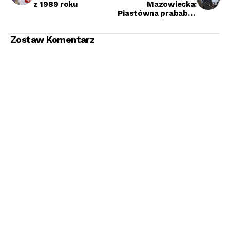
z 1989 roku
Mazowiecka:
Piastówna prababką
wszystkich
Habsburgów
Zostaw Komentarz