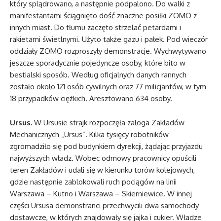
który splądrowano, a następnie podpalono. Do walki z
manifestantami ściągnięto dość znaczne posiłki ZOMO z
innych miast. Do tłumu zaczęto strzelać petardami i
rakietami świetlnymi. Użyto także gazu i pałek. Pod wieczór
oddziały ZOMO rozproszyły demonstracje. Wychwytywano
jeszcze sporadycznie pojedyncze osoby, które bito w
bestialski sposób. Według oficjalnych danych rannych
zostało około 121 osób cywilnych oraz 77 milicjantów, w tym
18 przypadków ciężkich. Aresztowano 634 osoby.
Ursus.
W Ursusie strajk rozpoczęła załoga Zakładów
Mechanicznych „Ursus”. Kilka tysięcy robotników
zgromadziło się pod budynkiem dyrekcji, żądając przyjazdu
najwyższych władz. Wobec odmowy pracownicy opuścili
teren Zakładów i udali się w kierunku torów kolejowych,
gdzie następnie zablokowali ruch pociągów na linii
Warszawa – Kutno i Warszawa – Skierniewice. W innej
części Ursusa demonstranci przechwycili dwa samochody
dostawcze, w których znajdowały się jajka i cukier. Władze