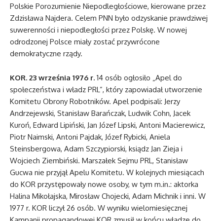
Polskie Porozumienie Niepodległościowe, kierowane przez
Zdzisława Najdera. Celem PNN było odzyskanie prawdziwej
suwerenności i niepodległości przez Polskę. W nowej
odrodzonej Polsce miały zostać przywrócone
demokratyczne rządy.
KOR. 23 września 1976 r.
14 osób ogłosiło „Apel do
społeczeństwa i władz PRL”, który zapowiadał utworzenie
Komitetu Obrony Robotników. Apel podpisali: Jerzy
Andrzejewski, Stanisław Barańczak, Ludwik Cohn, Jacek
Kuroń, Edward Lipiński, Jan Józef Lipski, Antoni Macierewicz,
Piotr Naimski, Antoni Pajdak, Józef Rybicki, Aniela
Steinsbergowa, Adam Szczypiorski, ksiądz Jan Zieja i
Wojciech Ziembiński. Marszałek Sejmu PRL, Stanisław
Gucwa nie przyjął Apelu Komitetu. W kolejnych miesiącach
do KOR przystępowały nowe osoby, w tym m.in.: aktorka
Halina Mikołajska, Mirosław Chojecki, Adam Michnik i inni. W
1977 r. KOR liczył 26 osób. W wyniku wielomiesięcznej
Kampanii propagandowej KOR zmusił w końcu władze do