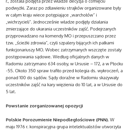
r., została podjęta przez władze decyzja o cofnięciu
podwyżki. Zaraz po zdławieniu strajków organizowane były
w całym kraju wiece potępiające „warchołów” i
„wichrzycieli”. Jednocześnie władze podjęły działania
zmierzające do ukarania uczestników zajść. Podejrzanych
przyprowadzano na komendy MO i przepuszczano przez
tzw. „ścieżki zdrowia”, czyli szpalery bijących ich pałkami
funkcjonariuszy MO. Wobec zatrzymanych wszczęte zostały
postępowania sądowe. Według oficjalnych danych w
Radomiu zatrzymano 634 osoby, w Ursusie – 172, a w Płocku
-55. Około 350 spraw trafiło przed kolegia ds. wykroczeń, a
ponad 100 do sądów. Sądy doraźne w Radomiu skazywały
uczestników zajść na kary więzienia do 10 lat, a w Ursusie do
5 lat.
Powstanie zorganizowanej opozycji
Polskie Porozumienie Niepodległościowe (PNN).
W
maju 1976 r. konspiracyjna grupa intelektualistów utworzyła