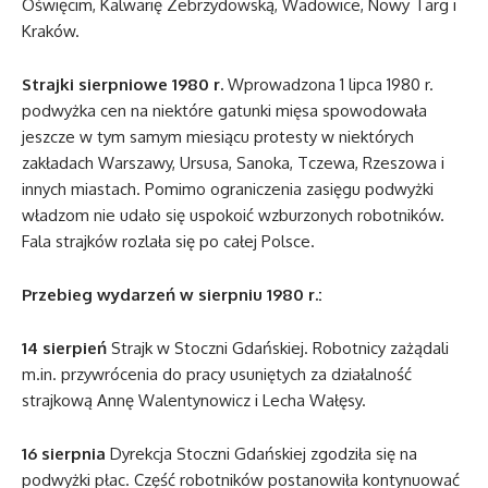
Oświęcim, Kalwarię Zebrzydowską, Wadowice, Nowy Targ i
Kraków.
Strajki sierpniowe 1980 r.
Wprowadzona 1 lipca 1980 r.
podwyżka cen na niektóre gatunki mięsa spowodowała
jeszcze w tym samym miesiącu protesty w niektórych
zakładach Warszawy, Ursusa, Sanoka, Tczewa, Rzeszowa i
innych miastach. Pomimo ograniczenia zasięgu podwyżki
władzom nie udało się uspokoić wzburzonych robotników.
Fala strajków rozlała się po całej Polsce.
Przebieg wydarzeń w sierpniu 1980 r.:
14 sierpień
Strajk w Stoczni Gdańskiej. Robotnicy zażądali
m.in. przywrócenia do pracy usuniętych za działalność
strajkową Annę Walentynowicz i Lecha Wałęsy.
16 sierpnia
Dyrekcja Stoczni Gdańskiej zgodziła się na
podwyżki płac. Część robotników postanowiła kontynuować