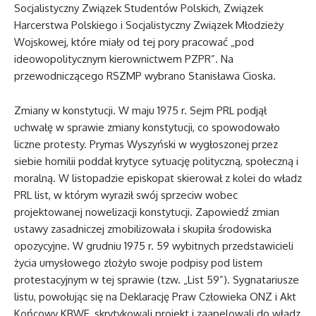
Socjalistyczny Związek Studentów Polskich, Związek
Harcerstwa Polskiego i Socjalistyczny Związek Młodzieży
Wojskowej, które miały od tej pory pracować „pod
ideowopolitycznym kierownictwem PZPR”. Na
przewodniczącego RSZMP wybrano Stanisława Cioska.
Zmiany w konstytucji. W maju 1975 r. Sejm PRL podjął
uchwałę w sprawie zmiany konstytucji, co spowodowało
liczne protesty. Prymas Wyszyński w wygłoszonej przez
siebie homilii poddał krytyce sytuację polityczną, społeczną i
moralną. W listopadzie episkopat skierował z kolei do władz
PRL list, w którym wyraził swój sprzeciw wobec
projektowanej nowelizacji konstytucji. Zapowiedź zmian
ustawy zasadniczej zmobilizowała i skupiła środowiska
opozycyjne. W grudniu 1975 r. 59 wybitnych przedstawicieli
życia umysłowego złożyło swoje podpisy pod listem
protestacyjnym w tej sprawie (tzw. „List 59”). Sygnatariusze
listu, powołując się na Deklarację Praw Człowieka ONZ i Akt
Końcowy KBWE, skrytykowali projekt i zaapelowali do władz