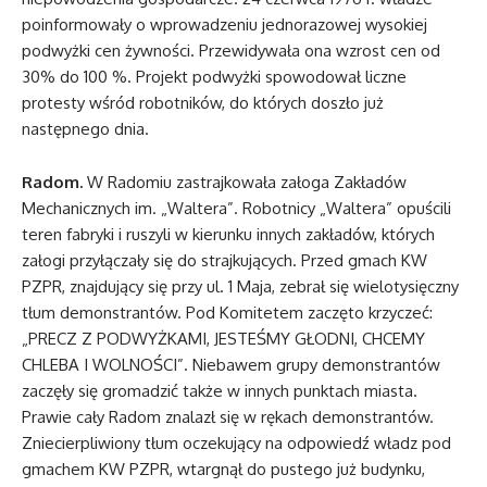
poinformowały o wprowadzeniu jednorazowej wysokiej
podwyżki cen żywności. Przewidywała ona wzrost cen od
30% do 100 %. Projekt podwyżki spowodował liczne
protesty wśród robotników, do których doszło już
następnego dnia.
Radom.
W Radomiu zastrajkowała załoga Zakładów
Mechanicznych im. „Waltera”. Robotnicy „Waltera” opuścili
teren fabryki i ruszyli w kierunku innych zakładów, których
załogi przyłączały się do strajkujących. Przed gmach KW
PZPR, znajdujący się przy ul. 1 Maja, zebrał się wielotysięczny
tłum demonstrantów. Pod Komitetem zaczęto krzyczeć:
„PRECZ Z PODWYŻKAMI, JESTEŚMY GŁODNI, CHCEMY
CHLEBA I WOLNOŚCI”. Niebawem grupy demonstrantów
zaczęły się gromadzić także w innych punktach miasta.
Prawie cały Radom znalazł się w rękach demonstrantów.
Zniecierpliwiony tłum oczekujący na odpowiedź władz pod
gmachem KW PZPR, wtargnął do pustego już budynku,