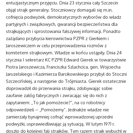
entuzjastycznym przyjęciu. Dnia 23 stycznia cały Szczecin
objął strajk generalny. Stoczniowcy domagali się m.in.
cofnięcia podwyżek, demokratycznych wyborów do władz
partyjnych i związkowych, gwarancji bezpieczeństwa dla
strajkujących i sprostowania fałszywej informacji. Ponadto
zażądano przybycia kierownictwa PZPR z Gierkiem i
Jaroszewiczem w celu przeprowadzenia rozmów z
komitetem strajkowym. Władze w końcu ustąpiły. Dnia 24
stycznia I sekretarz KC PZPR Edward Gierek w towarzystwie
Piotra Jaroszewicza, Franciszka Szlachcica, gen. Wojciecha
Jaruzelskiego i Kazimierza Barcikowskiego przybył do Stoczni
Szczecińskiej, a następnie do Trójmiasta. Gierek ostatecznie
doprowadził do przerwania strajku, zdobywając sobie
zaufanie załóg fabrycznych i zwracając się do nich z
zapytaniem: „To jak pomożecie?”, na co robotnicy
odpowiedzieli – „Pomożemy”. Jednakże władze nie
zamierzały bynajmniej cofnąć wprowadzonej uprzedni
podwyżki, usprawiedliwiając ją sytuacją. W lutym 1971 r.
doszło do kolejnej fali strajków. Tym razem strajk wybuchł w