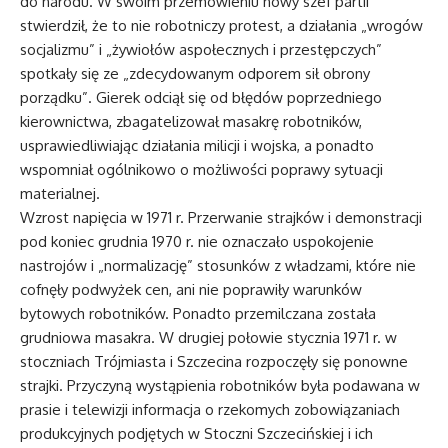
do narodu. W swoim przemówieniu nowy szef partii
stwierdził, że to nie robotniczy protest, a działania „wrogów
socjalizmu” i „żywiołów aspołecznych i przestępczych”
spotkały się ze „zdecydowanym odporem sił obrony
porządku”. Gierek odciął się od błędów poprzedniego
kierownictwa, zbagatelizował masakrę robotników,
usprawiedliwiając działania milicji i wojska, a ponadto
wspomniał ogólnikowo o możliwości poprawy sytuacji
materialnej.
Wzrost napięcia w 1971 r. Przerwanie strajków i demonstracji
pod koniec grudnia 1970 r. nie oznaczało uspokojenie
nastrojów i „normalizację” stosunków z władzami, które nie
cofnęły podwyżek cen, ani nie poprawiły warunków
bytowych robotników. Ponadto przemilczana została
grudniowa masakra. W drugiej połowie stycznia 1971 r. w
stoczniach Trójmiasta i Szczecina rozpoczęły się ponowne
strajki. Przyczyną wystąpienia robotników była podawana w
prasie i telewizji informacja o rzekomych zobowiązaniach
produkcyjnych podjętych w Stoczni Szczecińskiej i ich