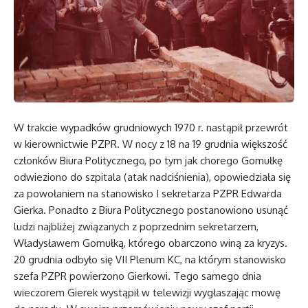
W trakcie wypadków grudniowych 1970 r. nastąpił przewrót
w kierownictwie PZPR. W nocy z 18 na 19 grudnia większość
członków Biura Politycznego, po tym jak chorego Gomułkę
odwieziono do szpitala (atak nadciśnienia), opowiedziała się
za powołaniem na stanowisko I sekretarza PZPR Edwarda
Gierka. Ponadto z Biura Politycznego postanowiono usunąć
ludzi najbliżej związanych z poprzednim sekretarzem,
Władysławem Gomułką, którego obarczono winą za kryzys.
20 grudnia odbyło się VII Plenum KC, na którym stanowisko
szefa PZPR powierzono Gierkowi. Tego samego dnia
wieczorem Gierek wystąpił w telewizji wygłaszając mowę