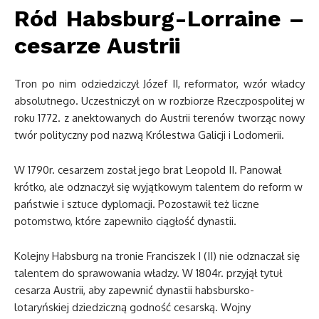
Ród Habsburg-Lorraine –
cesarze Austrii
Tron po nim odziedziczył Józef II, reformator, wzór władcy
absolutnego. Uczestniczył on w rozbiorze Rzeczpospolitej w
roku 1772. z anektowanych do Austrii terenów tworząc nowy
twór polityczny pod nazwą Królestwa Galicji i Lodomerii.
W 1790r. cesarzem został jego brat Leopold II. Panował
krótko, ale odznaczył się wyjątkowym talentem do reform w
państwie i sztuce dyplomacji. Pozostawił też liczne
potomstwo, które zapewniło ciągłość dynastii.
Kolejny Habsburg na tronie Franciszek I (II) nie odznaczał się
talentem do sprawowania władzy. W 1804r. przyjął tytuł
cesarza Austrii, aby zapewnić dynastii habsbursko-
lotaryńskiej dziedziczną godność cesarską. Wojny