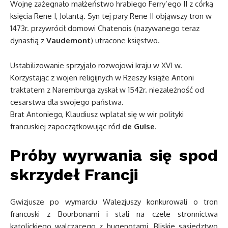
Wojnę zażegnało małżeństwo hrabiego Ferry’ego II z córką
księcia Rene I, Jolantą. Syn tej pary Rene II objąwszy tron w
1473r. przywrócił domowi Chatenois (nazywanego teraz
dynastią z
Vaudemont
) utracone księstwo.
Ustabilizowanie sprzyjało rozwojowi kraju w XVI w.
Korzystając z wojen religijnych w Rzeszy książe Antoni
traktatem z Naremburga zyskał w 1542r. niezależność od
cesarstwa dla swojego państwa.
Brat Antoniego, Klaudiusz wplatał się w wir polityki
francuskiej zapoczątkowując ród
de Guise
.
Próby wyrwania się spod
skrzydeł Francji
Gwizjusze po wymarciu Walezjuszy konkurowali o tron
francuski z Bourbonami i stali na czele stronnictwa
katolickiego walczącego z hugenotami. Bliskie sąsiedztwo