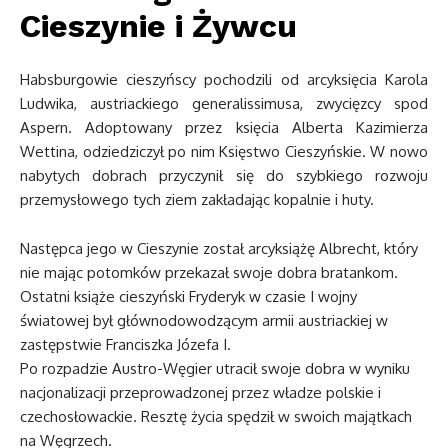
Cieszynie i Żywcu
Habsburgowie cieszyńscy pochodzili od arcyksięcia Karola
Ludwika, austriackiego generalissimusa, zwycięzcy spod
Aspern. Adoptowany przez księcia Alberta Kazimierza
Wettina, odziedziczył po nim Księstwo Cieszyńskie. W nowo
nabytych dobrach przyczynił się do szybkiego rozwoju
przemysłowego tych ziem zakładając kopalnie i huty.
Następca jego w Cieszynie został arcyksiążę Albrecht, który
nie mając potomków przekazał swoje dobra bratankom.
Ostatni książe cieszyński Fryderyk w czasie I wojny
światowej był głównodowodzącym armii austriackiej w
zastępstwie Franciszka Józefa I.
Po rozpadzie Austro-Węgier utracił swoje dobra w wyniku
nacjonalizacji przeprowadzonej przez władze polskie i
czechosłowackie. Resztę życia spędził w swoich majątkach
na Węgrzech.