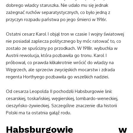
dobrego władcy staruszka. Nie udało mu się jednak
zażegnać ruchów separatystycznych, co było jedną z
przyczyn rozpadu państwa po jego śmierci w 1916r.
Ostatni cesarz Karol I objął tron w czasie I wojny światowej
nie posiadał zaplecza politycznego by móc ratować to, co
zostało ze spuścizny po przodkach. W 1918r. wybuchła w
Austrii rewolucja, która pozbawiła go tronu. Karol I
próbował, co prawda kilkakrotnie wrócić do władzy na
Węgrzech, ale sprzeciw zwycięskich mocarstw i zdrada
regenta Horthyego pozbawiła go wszelkich nadziei.
Od cesarza Leopolda II pochodzili Habsburgowie linii:
cesarskiej, toskańskiej, węgierskiej, lombardo-weneckiej,
cieszyńsko-żywieckiej. Szczególne znaczenie dla historii
Polski ma ta ostatnia gałąź rodu.
Habsburgowie w