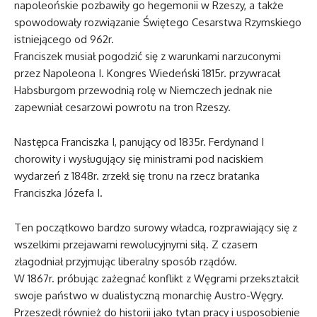
napoleońskie pozbawiły go hegemonii w Rzeszy, a także
spowodowały rozwiązanie Świętego Cesarstwa Rzymskiego
istniejącego od 962r.
Franciszek musiał pogodzić się z warunkami narzuconymi
przez Napoleona I. Kongres Wiedeński 1815r. przywracał
Habsburgom przewodnią rolę w Niemczech jednak nie
zapewniał cesarzowi powrotu na tron Rzeszy.
Następca Franciszka I, panujący od 1835r. Ferdynand I
chorowity i wysługujący się ministrami pod naciskiem
wydarzeń z 1848r. zrzekł się tronu na rzecz bratanka
Franciszka Józefa I.
Ten początkowo bardzo surowy władca, rozprawiający się z
wszelkimi przejawami rewolucyjnymi siłą. Z czasem
złagodniał przyjmując liberalny sposób rządów.
W 1867r. próbując zażegnać konflikt z Węgrami przekształcił
swoje państwo w dualistyczną monarchię Austro-Węgry.
Przeszedł również do historii jako tytan pracy i usposobienie