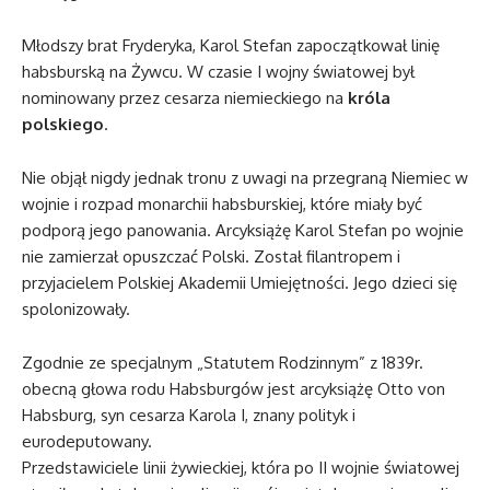
Młodszy brat Fryderyka, Karol Stefan zapoczątkował linię
habsburską na Żywcu. W czasie I wojny światowej był
nominowany przez cesarza niemieckiego na
króla
polskiego
.
Nie objął nigdy jednak tronu z uwagi na przegraną Niemiec w
wojnie i rozpad monarchii habsburskiej, które miały być
podporą jego panowania. Arcyksiążę Karol Stefan po wojnie
nie zamierzał opuszczać Polski. Został filantropem i
przyjacielem Polskiej Akademii Umiejętności. Jego dzieci się
spolonizowały.
Zgodnie ze specjalnym „Statutem Rodzinnym” z 1839r.
obecną głowa rodu Habsburgów jest arcyksiążę Otto von
Habsburg, syn cesarza Karola I, znany polityk i
eurodeputowany.
Przedstawiciele linii żywieckiej, która po II wojnie światowej