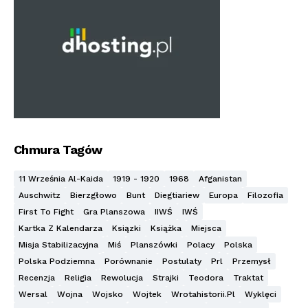
Chmura Tagów
11 Września Al-Kaida
1919 - 1920
1968
Afganistan
Auschwitz
Bierzgłowo
Bunt
Diegtiariew
Europa
Filozofia
First To Fight
Gra Planszowa
IIWŚ
IWŚ
Kartka Z Kalendarza
Ksiązki
Książka
Miejsca
Misja Stabilizacyjna
Miś
Planszówki
Polacy
Polska
Polska Podziemna
Porównanie
Postulaty
Prl
Przemysł
Recenzja
Religia
Rewolucja
Strajki
Teodora
Traktat
Wersal
Wojna
Wojsko
Wojtek
Wrotahistorii.pl
Wyklęci