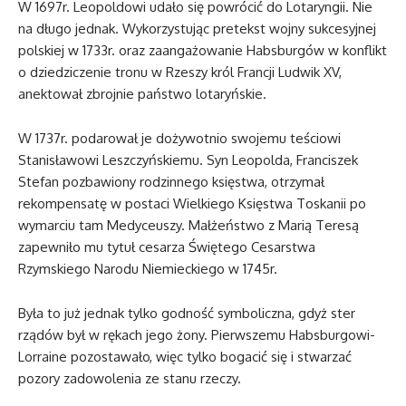
W 1697r. Leopoldowi udało się powrócić do Lotaryngii. Nie
na długo jednak. Wykorzystując pretekst wojny sukcesyjnej
polskiej w 1733r. oraz zaangażowanie Habsburgów w konflikt
o dziedziczenie tronu w Rzeszy król Francji Ludwik XV,
anektował zbrojnie państwo lotaryńskie.
W 1737r. podarował je dożywotnio swojemu teściowi
Stanisławowi Leszczyńskiemu. Syn Leopolda, Franciszek
Stefan pozbawiony rodzinnego księstwa, otrzymał
rekompensatę w postaci Wielkiego Księstwa Toskanii po
wymarciu tam Medyceuszy. Małżeństwo z Marią Teresą
zapewniło mu tytuł cesarza Świętego Cesarstwa
Rzymskiego Narodu Niemieckiego w 1745r.
Była to już jednak tylko godność symboliczna, gdyż ster
rządów był w rękach jego żony. Pierwszemu Habsburgowi-
Lorraine pozostawało, więc tylko bogacić się i stwarzać
pozory zadowolenia ze stanu rzeczy.