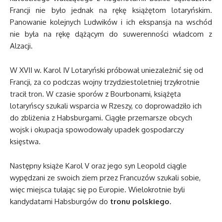
Francji nie było jednak na rękę książętom lotaryńskim.
Panowanie kolejnych Ludwików i ich ekspansja na wschód
nie była na rękę dążącym do suwerenności władcom z
Alzacji.
W XVII w. Karol IV Lotaryński próbował uniezależnić się od
Francji, za co podczas wojny trzydziestoletniej trzykrotnie
tracił tron. W czasie sporów z Bourbonami, książęta
lotaryńscy szukali wsparcia w Rzeszy, co doprowadziło ich
do zbliżenia z Habsburgami. Ciągłe przemarsze obcych
wojsk i okupacja spowodowały upadek gospodarczy
księstwa.
Następny książe Karol V oraz jego syn Leopold ciągle
wypędzani ze swoich ziem przez Francuzów szukali sobie,
więc miejsca tułając się po Europie. Wielokrotnie byli
kandydatami Habsburgów do
tronu polskiego
.