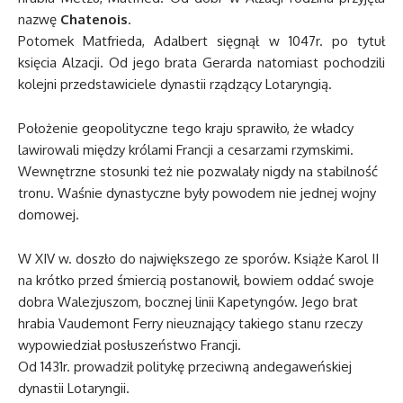
nazwę
Chatenois
.
Potomek Matfrieda, Adalbert sięgnął w 1047r. po tytuł
księcia Alzacji. Od jego brata Gerarda natomiast pochodzili
kolejni przedstawiciele dynastii rządzący Lotaryngią.
Położenie geopolityczne tego kraju sprawiło, że władcy
lawirowali między królami Francji a cesarzami rzymskimi.
Wewnętrzne stosunki też nie pozwalały nigdy na stabilność
tronu. Waśnie dynastyczne były powodem nie jednej wojny
domowej.
W XIV w. doszło do największego ze sporów. Książe Karol II
na krótko przed śmiercią postanowił, bowiem oddać swoje
dobra Walezjuszom, bocznej linii Kapetyngów. Jego brat
hrabia Vaudemont Ferry nieuznający takiego stanu rzeczy
wypowiedział posłuszeństwo Francji.
Od 1431r. prowadził politykę przeciwną andegaweńskiej
dynastii Lotaryngii.