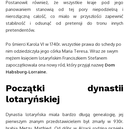
Postanowił również, że wszystkie kraje pod jego
panowaniem stanowią od tej pory niepodzielną i
nierozłączną całość, co miało w przyszłości zapewnić
stabilność i odsunąć od pretensji do tronu innych
pretendentów.
Po śmierci Karola VI w 1740r. wszystkie prawa do schedy po
nim odziedziczyła jego córka Maria Teresa. Wraz ze swym
mężem księciem lotaryńskim Franciszkiem Stefanem
zapoczątkowała ona nowy ród, który przyjął nazwę
Dom
Habsburg-Lorraine
.
Początki dynastii
lotaryńskiej
Dynastia lotaryńska miała bardzo długą genealogię, jej
pierwszym znanym przedstawicielem był zmarły w 930r.
hrabia Metzu, Matfried. Od dóbr w Alzacji rodzina przyjęła