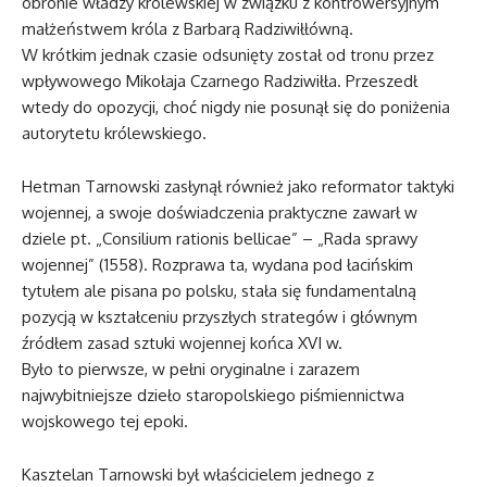
obronie władzy królewskiej w związku z kontrowersyjnym
małżeństwem króla z Barbarą Radziwiłłówną.
W krótkim jednak czasie odsunięty został od tronu przez
wpływowego Mikołaja Czarnego Radziwiłła. Przeszedł
wtedy do opozycji, choć nigdy nie posunął się do poniżenia
autorytetu królewskiego.
Hetman Tarnowski zasłynął również jako reformator taktyki
wojennej, a swoje doświadczenia praktyczne zawarł w
dziele pt. „Consilium rationis bellicae” – „Rada sprawy
wojennej” (1558). Rozprawa ta, wydana pod łacińskim
tytułem ale pisana po polsku, stała się fundamentalną
pozycją w kształceniu przyszłych strategów i głównym
źródłem zasad sztuki wojennej końca XVI w.
Było to pierwsze, w pełni oryginalne i zarazem
najwybitniejsze dzieło staropolskiego piśmiennictwa
wojskowego tej epoki.
Kasztelan Tarnowski był właścicielem jednego z