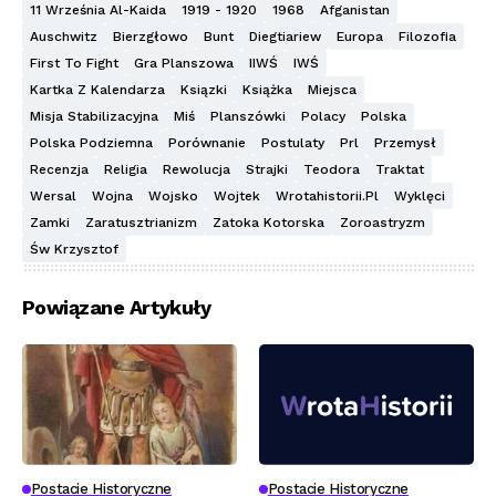
11 Września Al-Kaida
1919 - 1920
1968
Afganistan
Auschwitz
Bierzgłowo
Bunt
Diegtiariew
Europa
Filozofia
First To Fight
Gra Planszowa
IIWŚ
IWŚ
Kartka Z Kalendarza
Ksiązki
Książka
Miejsca
Misja Stabilizacyjna
Miś
Planszówki
Polacy
Polska
Polska Podziemna
Porównanie
Postulaty
Prl
Przemysł
Recenzja
Religia
Rewolucja
Strajki
Teodora
Traktat
Wersal
Wojna
Wojsko
Wojtek
Wrotahistorii.pl
Wyklęci
Zamki
Zaratusztrianizm
Zatoka Kotorska
Zoroastryzm
Św Krzysztof
Powiązane Artykuły
Postacie Historyczne
Postacie Historyczne