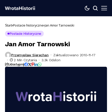
Start
Postacie historyczne
Jan Amor Tarnowski
Postacie Historyczne
Jan Amor Tarnowski
Przemysław Sierechan
Zaktualizowano 2010-11-17
2 Min Czytania
3.3k Odsłon
Udostępnij