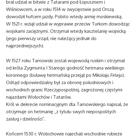
brał udział w bitwie z Tatarami pod Łopusznem i
Wiśniowcem, a w roku 1514 w zwycięstwie pod Orszą
dowodził hufcem jazdy. Pobito wtedy armię moskiewską.
W 1521 r. wziął udział w wyprawie przeciw Turkom dowodząc
wojskami zaciężnymi. Otrzymał wtedy kasztelanię wojnicką
(jego pierwszy urząd, nie należący jednak do
najprzedniejszych).
W 1527 roku Tarnowski został wojewodą ruskim i otrzymał
od króla Zygmunta I Starego godność hetmana wielkiego
koronnego (buławę hetmańską przejął po Mikołaju Firleju).
Odtąd odpowiedzialny był za obronę południowych i
wschodnich granic Rzeczypospolitej, zagrożonej częstymi
najazdami Wołochów i Tatarów.
Król w dekrecie nominacyjnym dla Tarnowskiego napisał, że
otrzymuje on hetmanię „z tytułu swych niepospolitych
zasług i dzielności”.
Końcem 1530 r. Wołochowie najechali wschodnie rubieże