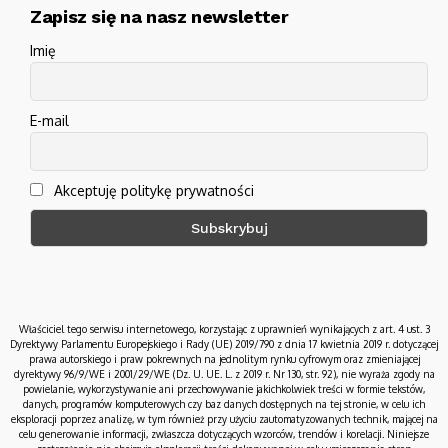
Zapisz się na nasz newsletter
Imię
E-mail
Akceptuję politykę prywatności
Właściciel tego serwisu internetowego, korzystając z uprawnień wynikających z art. 4 ust. 3
Dyrektywy Parlamentu Europejskiego i Rady (UE) 2019/790 z dnia 17 kwietnia 2019 r. dotyczącej
prawa autorskiego i praw pokrewnych na jednolitym rynku cyfrowym oraz zmieniającej
dyrektywy 96/9/WE i 2001/29/WE (Dz. U. UE. L. z 2019 r. Nr 130, str. 92), nie wyraża zgody na
powielanie, wykorzystywanie ani przechowywanie jakichkolwiek treści w formie tekstów,
danych, programów komputerowych czy baz danych dostępnych na tej stronie, w celu ich
eksploracji poprzez analizę, w tym również przy użyciu zautomatyzowanych technik, mającej na
celu generowanie informacji, zwłaszcza dotyczących wzorców, trendów i korelacji. Niniejsze