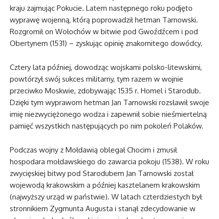
kraju zajmując Pokucie. Latem następnego roku podjęto
wyprawę wojenną, którą poprowadził hetman Tarnowski.
Rozgromił on Wołochów w bitwie pod Gwoźdźcem i pod
Obertynem (1531) – zyskując opinię znakomitego dowódcy.
Cztery lata później, dowodząc wojskami polsko-litewskimi,
powtórzył swój sukces militarny, tym razem w wojnie
przeciwko Moskwie, zdobywając 1535 r. Homel i Starodub.
Dzięki tym wyprawom hetman Jan Tarnowski rozsławił swoje
imię niezwyciężonego wodza i zapewnił sobie nieśmiertelną
pamięć wszystkich następujących po nim pokoleń Polaków.
Podczas wojny z Mołdawią oblegał Chocim i zmusił
hospodara mołdawskiego do zawarcia pokoju (1538). W roku
zwycięskiej bitwy pod Starodubem Jan Tarnowski został
wojewodą krakowskim a później kasztelanem krakowskim
(najwyższy urząd w państwie). W latach czterdziestych był
stronnikiem Zygmunta Augusta i stanął zdecydowanie w