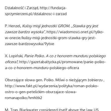
Działalność i Zarząd, http://fundacja-
sprzymierzeni.pl/dzialalnosc-i-zarzad
P. Henzel,
Kulisy misji jednostki GROM. „Stawka gry jest
zawsze bardzo wysoka”
, https://wiadomosci.onet.pl/tylko-
w-onecie/kulisy-misji-jednostki-grom-stawka-gry-jest-
zawsze-bardzowysoka/9ytxe
X. Lopiński,
Panie Polko. A co z honorem munduru polskiego
oficera?
, http://gazetabaltycka.pl/promowane/panie-polko-
a-co-z-honorem-munduru-polskiego-oficera
Oburzające słowa gen. Polko. Mówi o nieżyjącym żołnierzu ,
http://www.fakt.pl/wydarzenia/polityka/roman-polsko-
ostro-o-gen-petelickim-oburzajace-slowa-
romanapolko/hmhltk2
M. Tran, Blackwater considered itself above the law, US