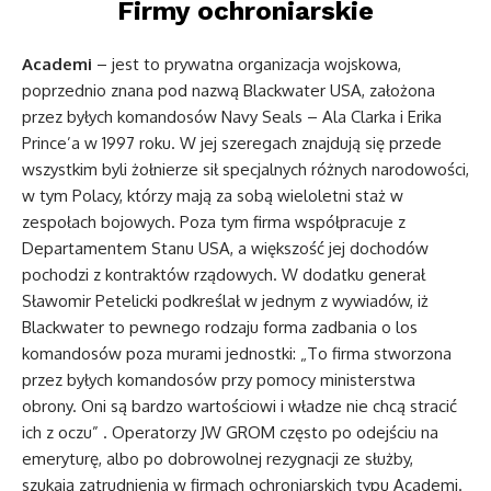
Firmy ochroniarskie
Academi
– jest to prywatna organizacja wojskowa,
poprzednio znana pod nazwą Blackwater USA, założona
przez byłych komandosów Navy Seals – Ala Clarka i Erika
Prince’a w 1997 roku. W jej szeregach znajdują się przede
wszystkim byli żołnierze sił specjalnych różnych narodowości,
w tym Polacy, którzy mają za sobą wieloletni staż w
zespołach bojowych. Poza tym firma współpracuje z
Departamentem Stanu USA, a większość jej dochodów
pochodzi z kontraktów rządowych. W dodatku generał
Sławomir Petelicki podkreślał w jednym z wywiadów, iż
Blackwater to pewnego rodzaju forma zadbania o los
komandosów poza murami jednostki: „To firma stworzona
przez byłych komandosów przy pomocy ministerstwa
obrony. Oni są bardzo wartościowi i władze nie chcą stracić
ich z oczu” . Operatorzy JW GROM często po odejściu na
emeryturę, albo po dobrowolnej rezygnacji ze służby,
szukają zatrudnienia w firmach ochroniarskich typu Academi.