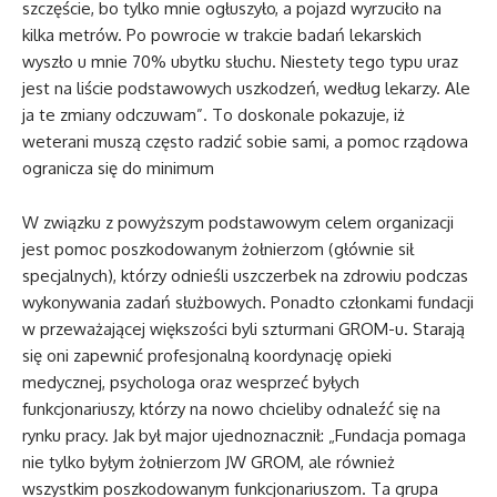
szczęście, bo tylko mnie ogłuszyło, a pojazd wyrzuciło na
kilka metrów. Po powrocie w trakcie badań lekarskich
wyszło u mnie 70% ubytku słuchu. Niestety tego typu uraz
jest na liście podstawowych uszkodzeń, według lekarzy. Ale
ja te zmiany odczuwam”. To doskonale pokazuje, iż
weterani muszą często radzić sobie sami, a pomoc rządowa
ogranicza się do minimum
W związku z powyższym podstawowym celem organizacji
jest pomoc poszkodowanym żołnierzom (głównie sił
specjalnych), którzy odnieśli uszczerbek na zdrowiu podczas
wykonywania zadań służbowych. Ponadto członkami fundacji
w przeważającej większości byli szturmani GROM-u. Starają
się oni zapewnić profesjonalną koordynację opieki
medycznej, psychologa oraz wesprzeć byłych
funkcjonariuszy, którzy na nowo chcieliby odnaleźć się na
rynku pracy. Jak był major ujednoznacznił: „Fundacja pomaga
nie tylko byłym żołnierzom JW GROM, ale również
wszystkim poszkodowanym funkcjonariuszom. Ta grupa