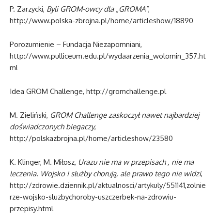
P. Zarzycki,
Byli GROM-owcy dla „GROMA”
,
http://www.polska-zbrojna.pl/home/articleshow/18890
Porozumienie – Fundacja Niezapomniani,
http://www.pulliceum.edu.pl/wydaarzenia_wolomin_357.ht
ml
Idea GROM Challenge, http://gromchallenge.pl
M. Zieliński,
GROM Challenge zaskoczył nawet najbardziej
doświadczonych biegaczy
,
http://polskazbrojna.pl/home/articleshow/23580
K. Klinger, M. Miłosz,
Urazu nie ma w przepisach , nie ma
leczenia. Wojsko i służby chorują, ale prawo tego nie widzi
,
http://zdrowie.dziennik.pl/aktualnosci/artykuly/551141,zolnie
rze-wojsko-sluzbychoroby-uszczerbek-na-zdrowiu-
przepisy.html