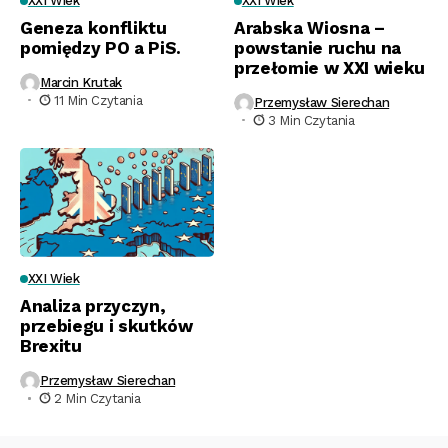
XXI Wiek
XXI Wiek
Geneza konfliktu
Arabska Wiosna –
pomiędzy PO a PiS.
powstanie ruchu na
przełomie w XXI wieku
Marcin Krutak
11 Min Czytania
Przemysław Sierechan
3 Min Czytania
XXI Wiek
Analiza przyczyn,
przebiegu i skutków
Brexitu
Przemysław Sierechan
2 Min Czytania