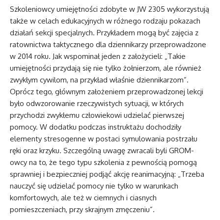
Szkoleniowcy umiejętności zdobyte w JW 2305 wykorzystują
także w celach edukacyjnych w różnego rodzaju pokazach
działań sekcji specjalnych. Przykładem mogą być zajęcia z
ratownictwa taktycznego dla dziennikarzy przeprowadzone
w 2014 roku. Jak wspominał jeden z założycieli: „Takie
umiejętności przydają się nie tylko żołnierzom, ale również
zwykłym cywilom, na przykład właśnie dziennikarzom”.
Oprócz tego, głównym założeniem przeprowadzonej lekcji
było odwzorowanie rzeczywistych sytuacji, w których
przychodzi zwykłemu człowiekowi udzielać pierwszej
pomocy. W dodatku podczas instruktażu dochodziły
elementy stresogenne w postaci symulowania postrzału
ręki oraz krzyku. Szczególną uwagę zwracali byli GROM-
owcy na to, że tego typu szkolenia z pewnością pomogą
sprawniej i bezpieczniej podjąć akcję reanimacyjną: „Trzeba
nauczyć się udzielać pomocy nie tylko w warunkach
komfortowych, ale też w ciemnych i ciasnych
pomieszczeniach, przy skrajnym zmęczeniu”.