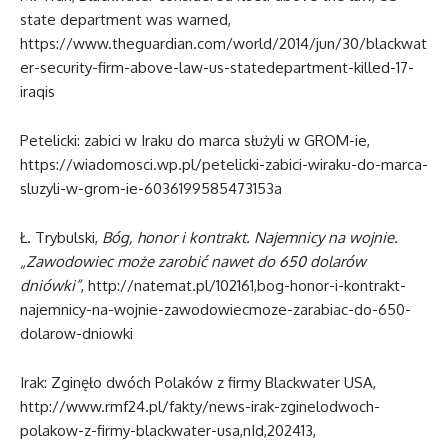
state department was warned,
https://www.theguardian.com/world/2014/jun/30/blackwat
er-security-firm-above-law-us-statedepartment-killed-17-
iraqis
Petelicki: zabici w Iraku do marca służyli w GROM-ie,
https://wiadomosci.wp.pl/petelicki-zabici-wiraku-do-marca-
sluzyli-w-grom-ie-6036199585473153a
Ł. Trybulski,
Bóg, honor i kontrakt. Najemnicy na wojnie.
„Zawodowiec może zarobić nawet do 650 dolarów
dniówki”
, http://natemat.pl/102161,bog-honor-i-kontrakt-
najemnicy-na-wojnie-zawodowiecmoze-zarabiac-do-650-
dolarow-dniowki
Irak: Zginęło dwóch Polaków z firmy Blackwater USA,
http://www.rmf24.pl/fakty/news-irak-zginelodwoch-
polakow-z-firmy-blackwater-usa,nId,202413,