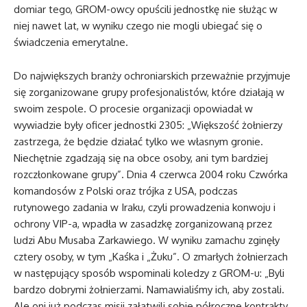
domiar tego, GROM-owcy opuścili jednostkę nie służąc w
niej nawet lat, w wyniku czego nie mogli ubiegać się o
świadczenia emerytalne.
Do największych branży ochroniarskich przeważnie przyjmuje
się zorganizowane grupy profesjonalistów, które działają w
swoim zespole. O procesie organizacji opowiadał w
wywiadzie były oficer jednostki 2305: „Większość żołnierzy
zastrzega, że będzie działać tylko we własnym gronie.
Niechętnie zgadzają się na obce osoby, ani tym bardziej
rozczłonkowane grupy”. Dnia 4 czerwca 2004 roku Czwórka
komandosów z Polski oraz trójka z USA, podczas
rutynowego zadania w Iraku, czyli prowadzenia konwoju i
ochrony VIP-a, wpadła w zasadzkę zorganizowaną przez
ludzi Abu Musaba Zarkawiego. W wyniku zamachu zginęły
cztery osoby, w tym „Kaśka i „Żuku”. O zmarłych żołnierzach
w następujący sposób wspominali koledzy z GROM-u: „Byli
bardzo dobrymi żołnierzami. Namawialiśmy ich, aby zostali.
Ale oni już podczas misji załatwili sobie półroczne kontrakty