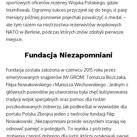
sportowych oficerów rezerwy Wojska Polskiego, gdzie
triumfowali. Ogromny sukces przyczynił się do tego, iż parę
miesięcy później ponownie pojechali powalczyć o medal –
ale tym razem na mistrzostwa rezerwistów wojskowych
NATO w Berlinie, podczas których znów zdobyli pierwsze
miejsce.
Fundacja Niezapomniani
Fundacja została założona w czerwcu 2015 roku przez
emerytowanych snajperów JW GROM: Tomasza Biszczaka,
Filipa Nowakowskiego i Mariusza Wirchowskiego . Jednym z
głównych powodów jej utworzenia była chęć kultywowania
tradycji wojsk specjalnych oraz pomoc dla rodzin
poszkodowanych żołnierzy. Jak podkreślał w wywiadzie dla
portalu Polska Zbrojna jeden z twórców fundacji Filip
Nowakowski: „Niezapomniani przede wszystkim starają się
odnowić pamięć o poległych. To wynika z potrzeby
zrobienia czegoś dobrego dla ludzi, którzy ryzykowali swoje