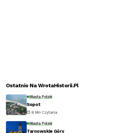
Ostatnio Na WrotaHistorii.pl
Miasta Polski
Sopot
8 Min Czytania
Miasta Polski
Tarnowskie Góry