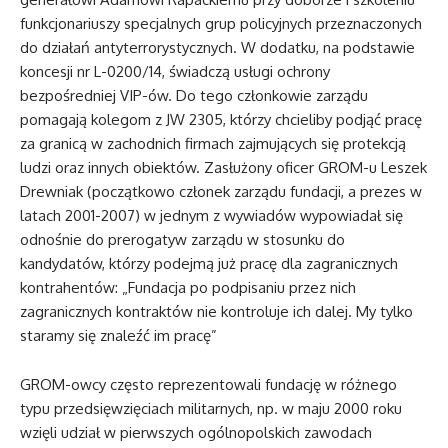
funkcjonariuszy specjalnych grup policyjnych przeznaczonych
do działań antyterrorystycznych. W dodatku, na podstawie
koncesji nr L-0200/14, świadczą usługi ochrony
bezpośredniej VIP-ów. Do tego członkowie zarządu
pomagają kolegom z JW 2305, którzy chcieliby podjąć pracę
za granicą w zachodnich firmach zajmujących się protekcją
ludzi oraz innych obiektów. Zasłużony oficer GROM-u Leszek
Drewniak (początkowo członek zarządu fundacji, a prezes w
latach 2001-2007) w jednym z wywiadów wypowiadał się
odnośnie do prerogatyw zarządu w stosunku do
kandydatów, którzy podejmą już pracę dla zagranicznych
kontrahentów: „Fundacja po podpisaniu przez nich
zagranicznych kontraktów nie kontroluje ich dalej. My tylko
staramy się znaleźć im pracę”
GROM-owcy często reprezentowali fundację w różnego
typu przedsięwzięciach militarnych, np. w maju 2000 roku
wzięli udział w pierwszych ogólnopolskich zawodach