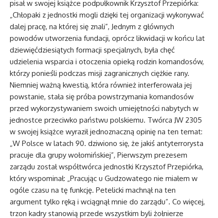
pisał w swojej książce podpułkownik Krzysztof Przepiórka:
„Chłopaki z jednostki mogli dzięki tej organizacji wykonywać
dalej pracę, na której się znali”, Jednym z głównych
powodów utworzenia fundacji, oprócz likwidacji w końcu lat
dziewięćdziesiątych formacji specjalnych, była chęć
udzielenia wsparcia i otoczenia opieką rodzin komandosów,
którzy ponieśli podczas misji zagranicznych ciężkie rany.
Niemniej ważną kwestią, która również interferowała jej
powstanie, stała się próba powstrzymania komandosów
przed wykorzystywaniem swoich umiejętności nabytych w
jednostce przeciwko państwu polskiemu. Twórca JW 2305
w swojej książce wyraził jednoznaczną opinię na ten temat:
„W Polsce w latach 90. dziwiono się, że jakiś antyterrorysta
pracuje dla grupy wołomińskiej”, Pierwszym prezesem
zarządu został współtwórca jednostki Krzysztof Przepiórka,
który wspominał: „Pracując u Gudzowatego nie miałem w
ogóle czasu na tę funkcję. Petelicki machnął na ten
argument tylko ręką i wciągnął mnie do zarządu”. Co więcej,
trzon kadry stanowią przede wszystkim byli żołnierze