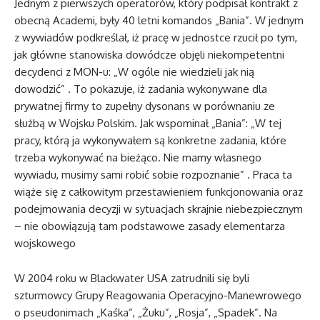
Jednym z pierwszych operatorów, który podpisał kontrakt z
obecną Academi, były 40 letni komandos „Bania”. W jednym
z wywiadów podkreślał, iż pracę w jednostce rzucił po tym,
jak główne stanowiska dowódcze objęli niekompetentni
decydenci z MON-u: „W ogóle nie wiedzieli jak nią
dowodzić” . To pokazuje, iż zadania wykonywane dla
prywatnej firmy to zupełny dysonans w porównaniu ze
służbą w Wojsku Polskim. Jak wspominał „Bania”: „W tej
pracy, którą ja wykonywałem są konkretne zadania, które
trzeba wykonywać na bieżąco. Nie mamy własnego
wywiadu, musimy sami robić sobie rozpoznanie” . Praca ta
wiąże się z całkowitym przestawieniem funkcjonowania oraz
podejmowania decyzji w sytuacjach skrajnie niebezpiecznym
– nie obowiązują tam podstawowe zasady elementarza
wojskowego
W 2004 roku w Blackwater USA zatrudnili się byli
szturmowcy Grupy Reagowania Operacyjno-Manewrowego
o pseudonimach „Kaśka”, „Żuku”, „Rosja”, „Spadek”. Na