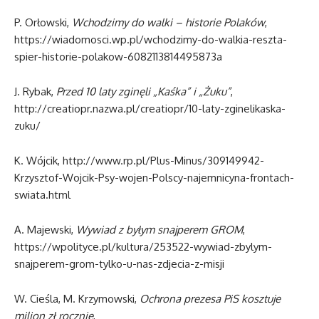
P. Orłowski,
Wchodzimy do walki – historie Polaków
,
https://wiadomosci.wp.pl/wchodzimy-do-walkia-reszta-
spier-historie-polakow-6082113814495873a
J. Rybak,
Przed 10 laty zginęli „Kaśka” i „Żuku”
,
http://creatiopr.nazwa.pl/creatiopr/10-laty-zginelikaska-
zuku/
K. Wójcik, http://www.rp.pl/Plus-Minus/309149942-
Krzysztof-Wojcik-Psy-wojen-Polscy-najemnicyna-frontach-
swiata.html
A. Majewski,
Wywiad z byłym snajperem GROM
,
https://wpolityce.pl/kultura/253522-wywiad-zbylym-
snajperem-grom-tylko-u-nas-zdjecia-z-misji
W. Cieśla, M. Krzymowski,
Ochrona prezesa PiS kosztuje
milion zł rocznie
,