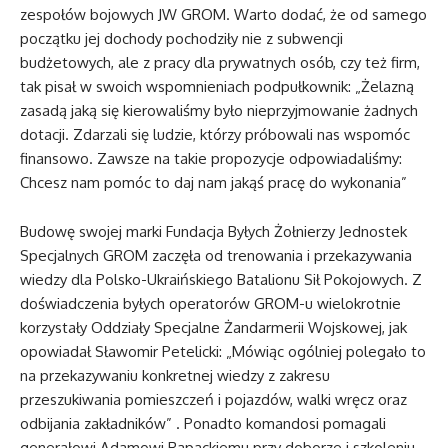
zespołów bojowych JW GROM. Warto dodać, że od samego
początku jej dochody pochodziły nie z subwencji
budżetowych, ale z pracy dla prywatnych osób, czy też firm,
tak pisał w swoich wspomnieniach podpułkownik: „Żelazną
zasadą jaką się kierowaliśmy było nieprzyjmowanie żadnych
dotacji. Zdarzali się ludzie, którzy próbowali nas wspomóc
finansowo. Zawsze na takie propozycje odpowiadaliśmy:
Chcesz nam pomóc to daj nam jakąś pracę do wykonania”
Budowę swojej marki Fundacja Byłych Żołnierzy Jednostek
Specjalnych GROM zaczęła od trenowania i przekazywania
wiedzy dla Polsko-Ukraińskiego Batalionu Sił Pokojowych. Z
doświadczenia byłych operatorów GROM-u wielokrotnie
korzystały Oddziały Specjalne Żandarmerii Wojskowej, jak
opowiadał Sławomir Petelicki: „Mówiąc ogólniej polegało to
na przekazywaniu konkretnej wiedzy z zakresu
przeszukiwania pomieszczeń i pojazdów, walki wręcz oraz
odbijania zakładników” . Ponadto komandosi pomagali
generałowi Adamowi Rapackiemu przy doborze i szkoleniu