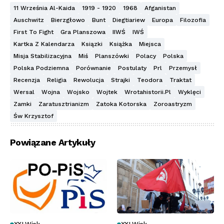
11 Września Al-Kaida
1919 - 1920
1968
Afganistan
Auschwitz
Bierzgłowo
Bunt
Diegtiariew
Europa
Filozofia
First To Fight
Gra Planszowa
IIWŚ
IWŚ
Kartka Z Kalendarza
Ksiązki
Książka
Miejsca
Misja Stabilizacyjna
Miś
Planszówki
Polacy
Polska
Polska Podziemna
Porównanie
Postulaty
Prl
Przemysł
Recenzja
Religia
Rewolucja
Strajki
Teodora
Traktat
Wersal
Wojna
Wojsko
Wojtek
Wrotahistorii.pl
Wyklęci
Zamki
Zaratusztrianizm
Zatoka Kotorska
Zoroastryzm
Św Krzysztof
Powiązane Artykuły