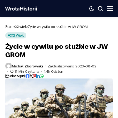
Start
XXI wiek
Życie w cywilu po służbie w JW GROM
XXI Wiek
Życie w cywilu po służbie w JW
GROM
Michał Zborowski
Zaktualizowano 2020-08-02
11 Min Czytania
1.4k Odsłon
Udostępnij