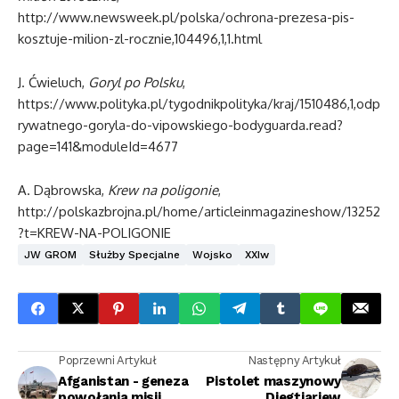
http://www.newsweek.pl/polska/ochrona-prezesa-pis-
kosztuje-milion-zl-rocznie,104496,1,1.html
J. Ćwieluch,
Goryl po Polsku
,
https://www.polityka.pl/tygodnikpolityka/kraj/1510486,1,odp
rywatnego-goryla-do-vipowskiego-bodyguarda.read?
page=141&moduleId=4677
A. Dąbrowska,
Krew na poligonie
,
http://polskazbrojna.pl/home/articleinmagazineshow/13252
?t=KREW-NA-POLIGONIE
JW GROM
Służby Specjalne
Wojsko
XXIw
Poprzewni Artykuł
Następny Artykuł
Afganistan - geneza
Pistolet maszynowy
powołania misji
Diegtiariew