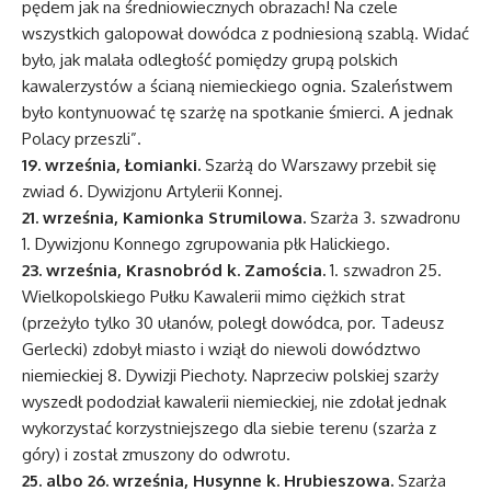
pędem jak na średniowiecznych obrazach! Na czele
wszystkich galopował dowódca z podniesioną szablą. Widać
było, jak malała odległość pomiędzy grupą polskich
kawalerzystów a ścianą niemieckiego ognia. Szaleństwem
było kontynuować tę szarżę na spotkanie śmierci. A jednak
Polacy przeszli”.
19. września, Łomianki.
Szarżą do Warszawy przebił się
zwiad 6. Dywizjonu Artylerii Konnej.
21. września, Kamionka Strumilowa.
Szarża 3. szwadronu
1. Dywizjonu Konnego zgrupowania płk Halickiego.
23. września, Krasnobród k. Zamościa.
1. szwadron 25.
Wielkopolskiego Pułku Kawalerii mimo ciężkich strat
(przeżyło tylko 30 ułanów, poległ dowódca, por. Tadeusz
Gerlecki) zdobył miasto i wziął do niewoli dowództwo
niemieckiej 8. Dywizji Piechoty. Naprzeciw polskiej szarży
wyszedł pododział kawalerii niemieckiej, nie zdołał jednak
wykorzystać korzystniejszego dla siebie terenu (szarża z
góry) i został zmuszony do odwrotu.
25. albo 26. września, Husynne k. Hrubieszowa.
Szarża