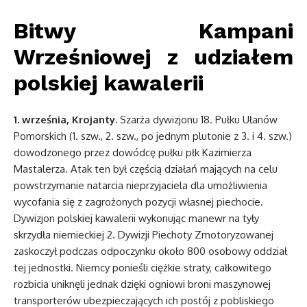
Bitwy Kampani
Wrześniowej z udziałem
polskiej kawalerii
1. września, Krojanty.
Szarża dywizjonu 18. Pułku Ułanów
Pomorskich (1. szw., 2. szw., po jednym plutonie z 3. i 4. szw.)
dowodzonego przez dowódcę pułku płk Kazimierza
Mastalerza. Atak ten był częścią działań mających na celu
powstrzymanie natarcia nieprzyjaciela dla umożliwienia
wycofania się z zagrożonych pozycji własnej piechocie.
Dywizjon polskiej kawalerii wykonując manewr na tyły
skrzydła niemieckiej 2. Dywizji Piechoty Zmotoryzowanej
zaskoczył podczas odpoczynku około 800 osobowy oddział
tej jednostki. Niemcy ponieśli ciężkie straty, całkowitego
rozbicia uniknęli jednak dzięki ogniowi broni maszynowej
transporterów ubezpieczających ich postój z pobliskiego