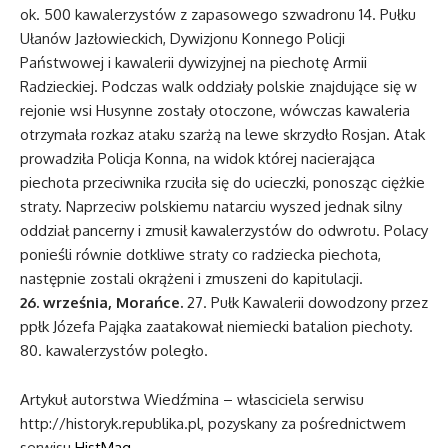
ok. 500 kawalerzystów z zapasowego szwadronu 14. Pułku
Ułanów Jazłowieckich, Dywizjonu Konnego Policji
Państwowej i kawalerii dywizyjnej na piechotę Armii
Radzieckiej. Podczas walk oddziały polskie znajdujące się w
rejonie wsi Husynne zostały otoczone, wówczas kawaleria
otrzymała rozkaz ataku szarżą na lewe skrzydło Rosjan. Atak
prowadziła Policja Konna, na widok której nacierająca
piechota przeciwnika rzuciła się do ucieczki, ponosząc ciężkie
straty. Naprzeciw polskiemu natarciu wyszed jednak silny
oddział pancerny i zmusił kawalerzystów do odwrotu. Polacy
ponieśli równie dotkliwe straty co radziecka piechota,
następnie zostali okrążeni i zmuszeni do kapitulacji.
26. września, Morańce.
27. Pułk Kawalerii dowodzony przez
ppłk Józefa Pająka zaatakował niemiecki batalion piechoty.
80. kawalerzystów poległo.
Artykuł autorstwa Wiedźmina – własciciela serwisu
http://historyk.republika.pl, pozyskany za pośrednictwem
serwisu
HistMag