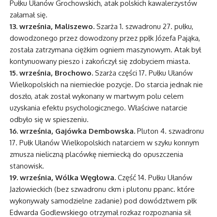
Pułku Ułanów Grochowskich, atak polskich kawalerzystów
załamał się.
13. września, Maliszewo.
Szarża 1. szwadronu 27. pułku,
dowodzonego przez dowodzony przez ppłk Józefa Pająka,
została zatrzymana ciężkim ogniem maszynowym. Atak był
kontynuowany pieszo i zakończył się zdobyciem miasta.
15. września, Brochowo.
Szarża części 17. Pułku Ułanów
Wielkopolskich na niemieckie pozycje. Do starcia jednak nie
doszło, atak został wykonany w martwym polu celem
uzyskania efektu psychologicznego. Właściwe natarcie
odbyło się w spieszeniu.
16. września, Gajówka Dembowska.
Pluton 4. szwadronu
17. Pułk Ułanów Wielkopolskich natarciem w szyku konnym
zmusza nieliczną placówkę niemiecką do opuszczenia
stanowisk.
19. września, Wólka Węgłowa.
Część 14. Pułku Ułanów
Jazłowieckich (bez szwadronu ckm i plutonu ppanc. które
wykonywały samodzielne zadanie) pod dowództwem płk
Edwarda Godlewskiego otrzymał rozkaz rozpoznania sił