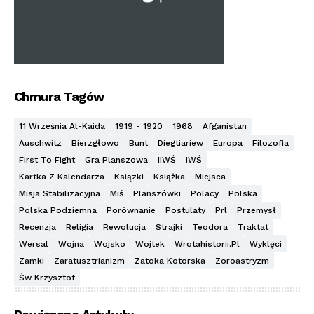
Chmura Tagów
11 Września Al-Kaida
1919 - 1920
1968
Afganistan
Auschwitz
Bierzgłowo
Bunt
Diegtiariew
Europa
Filozofia
First To Fight
Gra Planszowa
IIWŚ
IWŚ
Kartka Z Kalendarza
Ksiązki
Książka
Miejsca
Misja Stabilizacyjna
Miś
Planszówki
Polacy
Polska
Polska Podziemna
Porównanie
Postulaty
Prl
Przemysł
Recenzja
Religia
Rewolucja
Strajki
Teodora
Traktat
Wersal
Wojna
Wojsko
Wojtek
Wrotahistorii.pl
Wyklęci
Zamki
Zaratusztrianizm
Zatoka Kotorska
Zoroastryzm
Św Krzysztof