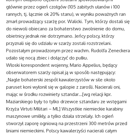
głównie przez ogień czołgów (105 zabitych ułanów i 100
rannych, tj. łącznie ok 20% stanu), w wyniku poważnych ran
zmarł prowadzący szarżę por. Walicki. Tym, którzy dostali się
do niewoli obiecano za bohaterstwo zwolnienie do domu,
obietnicy jednak nie dotrzymano. Jeńcy polscy, którzy
przyznali się do udziału w szarży zostali rozstrzelani.
Pozostałym prowadzonym przez wachm. Rudolfa Zeneckera
udało się nocą zbiec i dołączyć do pułku.
Włoski korespondent wojenny, Mario Appelius, będący
obserwatorem szarży opisał ją w sposób następujący:
„Nagle bohaterski zespół kawalerzystów w sile około
paruset koni wyłonił się w galopie z zarośli. Nacierali oni,
mając w środku rozwiniety sztandar…[wg relacji kpr.
Maziarskiego były to tylko drzewce sztandaru ze wstęgami
Krzyża Virtuti Militari – ML] Wszystkie niemieckie karabiny
maszynowe umilkły, a tylko działa strzelały. Ich ogień
stworzył zaporę ogniową na przestrzeni 300 metrów przed
liniami niemieckimi. Polscy kawalerzyści nacierali całym