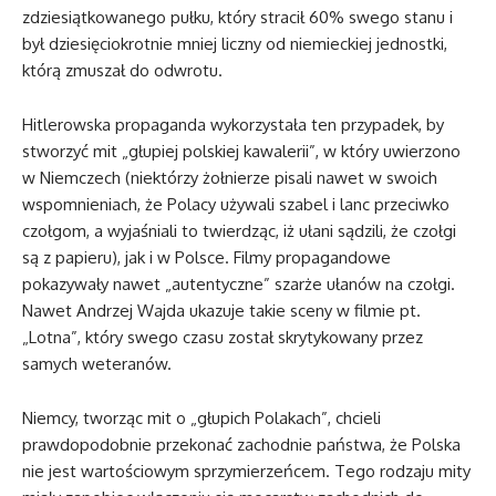
zdziesiątkowanego pułku, który stracił 60% swego stanu i
był dziesięciokrotnie mniej liczny od niemieckiej jednostki,
którą zmuszał do odwrotu.
Hitlerowska propaganda wykorzystała ten przypadek, by
stworzyć mit „głupiej polskiej kawalerii”, w który uwierzono
w Niemczech (niektórzy żołnierze pisali nawet w swoich
wspomnieniach, że Polacy używali szabel i lanc przeciwko
czołgom, a wyjaśniali to twierdząc, iż ułani sądzili, że czołgi
są z papieru), jak i w Polsce. Filmy propagandowe
pokazywały nawet „autentyczne” szarże ułanów na czołgi.
Nawet Andrzej Wajda ukazuje takie sceny w filmie pt.
„Lotna”, który swego czasu został skrytykowany przez
samych weteranów.
Niemcy, tworząc mit o „głupich Polakach”, chcieli
prawdopodobnie przekonać zachodnie państwa, że Polska
nie jest wartościowym sprzymierzeńcem. Tego rodzaju mity