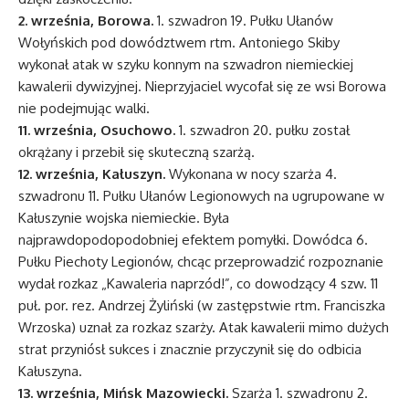
2. września, Borowa.
1. szwadron 19. Pułku Ułanów
Wołyńskich pod dowództwem rtm. Antoniego Skiby
wykonał atak w szyku konnym na szwadron niemieckiej
kawalerii dywizyjnej. Nieprzyjaciel wycofał się ze wsi Borowa
nie podejmując walki.
11. września, Osuchowo.
1. szwadron 20. pułku został
okrążany i przebił się skuteczną szarżą.
12. września, Kałuszyn.
Wykonana w nocy szarża 4.
szwadronu 11. Pułku Ułanów Legionowych na ugrupowane w
Kałuszynie wojska niemieckie. Była
najprawdopodopodobniej efektem pomyłki. Dowódca 6.
Pułku Piechoty Legionów, chcąc przeprowadzić rozpoznanie
wydał rozkaz „Kawaleria naprzód!”, co dowodzący 4 szw. 11
puł. por. rez. Andrzej Żyliński (w zastępstwie rtm. Franciszka
Wrzoska) uznał za rozkaz szarży. Atak kawalerii mimo dużych
strat przyniósł sukces i znacznie przyczynił się do odbicia
Kałuszyna.
13. września, Mińsk Mazowiecki.
Szarża 1. szwadronu 2.