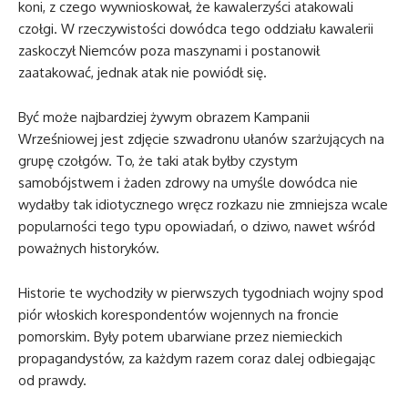
koni, z czego wywnioskował, że kawalerzyści atakowali
czołgi. W rzeczywistości dowódca tego oddziału kawalerii
zaskoczył Niemców poza maszynami i postanowił
zaatakować, jednak atak nie powiódł się.
Być może najbardziej żywym obrazem Kampanii
Wrześniowej jest zdjęcie szwadronu ułanów szarżujących na
grupę czołgów. To, że taki atak byłby czystym
samobójstwem i żaden zdrowy na umyśle dowódca nie
wydałby tak idiotycznego wręcz rozkazu nie zmniejsza wcale
popularności tego typu opowiadań, o dziwo, nawet wśród
poważnych historyków.
Historie te wychodziły w pierwszych tygodniach wojny spod
piór włoskich korespondentów wojennych na froncie
pomorskim. Były potem ubarwiane przez niemieckich
propagandystów, za każdym razem coraz dalej odbiegając
od prawdy.