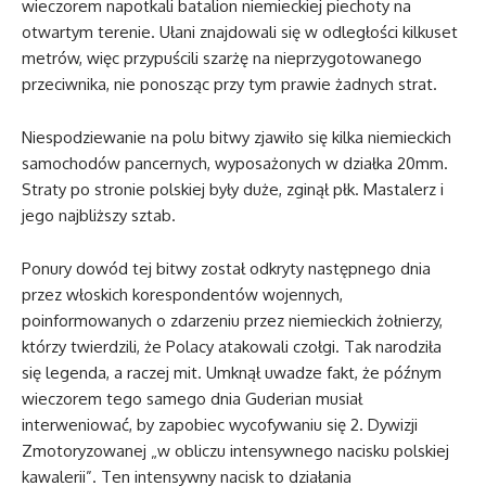
wieczorem napotkali batalion niemieckiej piechoty na
otwartym terenie. Ułani znajdowali się w odległości kilkuset
metrów, więc przypuścili szarżę na nieprzygotowanego
przeciwnika, nie ponosząc przy tym prawie żadnych strat.
Niespodziewanie na polu bitwy zjawiło się kilka niemieckich
samochodów pancernych, wyposażonych w działka 20mm.
Straty po stronie polskiej były duże, zginął płk. Mastalerz i
jego najbliższy sztab.
Ponury dowód tej bitwy został odkryty następnego dnia
przez włoskich korespondentów wojennych,
poinformowanych o zdarzeniu przez niemieckich żołnierzy,
którzy twierdzili, że Polacy atakowali czołgi. Tak narodziła
się legenda, a raczej mit. Umknął uwadze fakt, że późnym
wieczorem tego samego dnia Guderian musiał
interweniować, by zapobiec wycofywaniu się 2. Dywizji
Zmotoryzowanej „w obliczu intensywnego nacisku polskiej
kawalerii”. Ten intensywny nacisk to działania