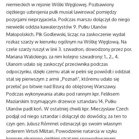
niemieckich w rejonie Wólki Węglowej. Pozbawiony
ciężkiego uzbrojenia pułk musiał lawirować pomiędzy
pozycjami nieprzyjaciela. Podczas marszu dołączył do niego
niewielki oddzia kawalerzystów 9. Pułku Ułanów
Małopolskich. Płk Godlewski, licząc na zaskoczenie wydał
rozkaz szarży w kierunku ogólnym na Wólkę Węglową. Na
czele szarży ruszył w linii 3. szwadron, dowodzony przez por.
Mariana Walickiego, za nim kolejno szwadrony: 1., 2., 4.
Ułanom udało się zaskoczyć przeciwnika podczas
odpoczynku, dzięki czemu atak w pełni się powiódł i oddział
stał się pierwszym z armii „Poznań”, któremu udało się
przebić po bitwie nad Bzurą do oblężonej Warszawy.
Podczas wykonywania ataku pod rannym kpr. Feliksem
Maziarskim trzymającym drzewce sztandaru 14. Pułku
Ułanów padł koń. W ostatniej chwili kpr. Mieczysław Czech
podjął od niego sztandar i dołączył do dowódcy, za ten to
czyn gen. Juliusz Rómmel odznaczył go swoim własnym
orderem Virtuti Militari. Powodzenie natarcia w szyku
konnym okupiono ciężkimi stratami spowodowanymi