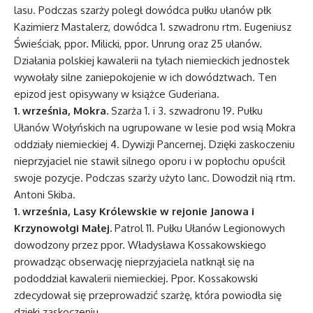
lasu. Podczas szarży poległ dowódca pułku ułanów płk
Kazimierz Mastalerz, dowódca 1. szwadronu rtm. Eugeniusz
Świeściak, ppor. Milicki, ppor. Unrung oraz 25 ułanów.
Działania polskiej kawalerii na tyłach niemieckich jednostek
wywołały silne zaniepokojenie w ich dowództwach. Ten
epizod jest opisywany w książce Guderiana.
1. września, Mokra.
Szarża 1. i 3. szwadronu 19. Pułku
Ułanów Wołyńskich na ugrupowane w lesie pod wsią Mokra
oddziały niemieckiej 4. Dywizji Pancernej. Dzięki zaskoczeniu
nieprzyjaciel nie stawił silnego oporu i w popłochu opuścił
swoje pozycje. Podczas szarży użyto lanc. Dowodził nią rtm.
Antoni Skiba.
1. września, Lasy Królewskie w rejonie Janowa i
Krzynowołgi Małej.
Patrol 11. Pułku Ułanów Legionowych
dowodzony przez ppor. Władysława Kossakowskiego
prowadząc obserwację nieprzyjaciela natknął się na
pododdział kawalerii niemieckiej. Ppor. Kossakowski
zdecydował się przeprowadzić szarżę, która powiodła się
dzięki zaskoczeniu.