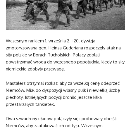
Wczesnym rankiem 1. września 2. i 20. dywizja
zmotoryzowana gen. Heinza Guderiana rozpoczęły atak na
siły polskie w Borach Tucholskich. Polacy zdołali
powstrzymać wroga do wczesnego popołudnia, kiedy to siły
niemieckie zdobyły przewagę.
Mastalerz otrzymał rozkaz, aby za wszelką cenę odeprzeć
Niemców. Miał do dyspozycji własny pułk i niewielką liczbę
piechoty. Istniejących pozycji broniło jeszcze kilka
przestarzałych tankietek.
Dwa szwadrony ułanów połączyły się i próbowały obejść
Niemców, aby zaatakować ich od tyłu. Wczesnym