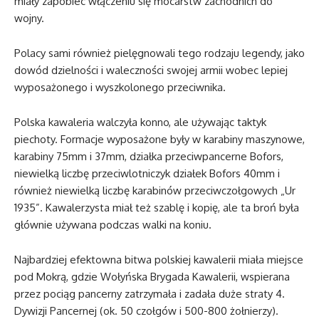
miały zapobiec włączeniu się mocarstw zachodnich do
wojny.
Polacy sami również pielęgnowali tego rodzaju legendy, jako
dowód dzielności i waleczności swojej armii wobec lepiej
wyposażonego i wyszkolonego przeciwnika.
Polska kawaleria walczyła konno, ale używając taktyk
piechoty. Formacje wyposażone były w karabiny maszynowe,
karabiny 75mm i 37mm, działka przeciwpancerne Bofors,
niewielką liczbę przeciwlotniczyk działek Bofors 40mm i
również niewielką liczbę karabinów przeciwczołgowych „Ur
1935”. Kawalerzysta miał też szablę i kopię, ale ta broń była
głównie używana podczas walki na koniu.
Najbardziej efektowna bitwa polskiej kawalerii miała miejsce
pod Mokrą, gdzie Wołyńska Brygada Kawalerii, wspierana
przez pociąg pancerny zatrzymała i zadała duże straty 4.
Dywizji Pancernej (ok. 50 czołgów i 500-800 żołnierzy).