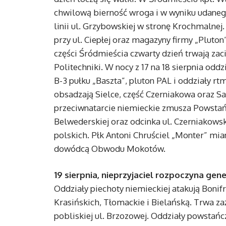
chwilową bierność wroga i w wyniku udanego
linii ul. Grzybowskiej w stronę Krochmalnej
przy ul. Ciepłej oraz magazyny firmy „Pluto
części Śródmieścia czwarty dzień trwają zaci
Politechniki. W nocy z 17 na 18 sierpnia od
B-3 pułku „Baszta”, pluton PAL i oddziały r
obsadzają Sielce, część Czerniakowa oraz Sa
przeciwnatarcie niemieckie zmusza Powstań
Belwederskiej oraz odcinka ul. Czerniakowsk
polskich. Płk Antoni Chruściel „Monter” mia
dowódcą Obwodu Mokotów.
19 sierpnia, nieprzyjaciel rozpoczyna gen
Oddziały piechoty niemieckiej atakują Bonifr
Krasińskich, Tłomackie i Bielańską. Trwa za
pobliskiej ul. Brzozowej. Oddziały powstańc