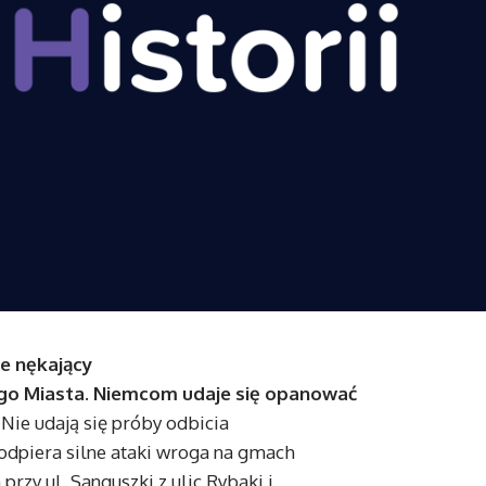
je nękający
rego Miasta. Niemcom udaje się opanować
Nie udają się próby odbicia
odpiera silne ataki wroga na gmach
zy ul. Sanguszki z ulic Rybaki i