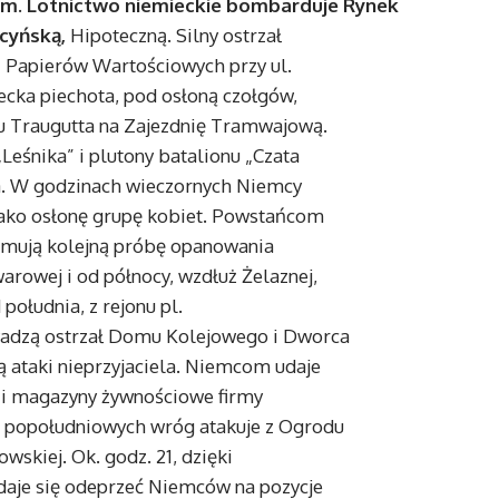
ym. Lotnictwo niemieckie bombarduje Rynek
cyńską,
Hipoteczną. Silny ostrzał
i Papierów Wartościowych przy ul.
cka piechota, pod osłoną czołgów,
tu Traugutta na Zajezdnię Tramwajową.
„Leśnika” i plutony batalionu „Czata
la. W godzinach wieczornych Niemcy
 jako osłonę grupę kobiet. Powstańcom
jmują kolejną próbę opanowania
arowej i od północy, wzdłuż Żelaznej,
południa, z rejonu pl.
adzą ostrzał Domu Kolejowego i Dworca
 ataki nieprzyjaciela. Niemcom udaje
ej i magazyny żywnościowe firmy
ch popołudniowych wróg atakuje z Ogrodu
wskiej. Ok. godz. 21, dzięki
aje się odeprzeć Niemców na pozycje