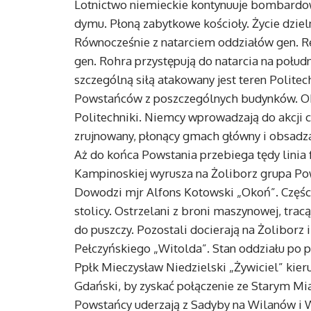
Lotnictwo niemieckie kontynuuje bombardowa
dymu. Płoną zabytkowe kościoły. Życie dzieln
Równocześnie z natarciem oddziałów gen. Re
gen. Rohra przystępują do natarcia na połud
szczególną siłą atakowany jest teren Polite
Powstańców z poszczególnych budynków. O
Politechniki. Niemcy wprowadzają do akcji 
zrujnowany, płonący gmach główny i obsadza
Aż do końca Powstania przebiega tędy linia f
Kampinoskiej wyrusza na Żoliborz grupa Pow
Dowodzi mjr Alfons Kotowski „Okoń”. Części 
stolicy. Ostrzelani z broni maszynowej, tra
do puszczy. Pozostali docierają na Żoliborz 
Pełczyńskiego „Witolda”. Stan oddziału po p
Ppłk Mieczysław Niedzielski „Żywiciel” kier
Gdański, by zyskać połączenie ze Starym Mia
Powstańcy uderzają z Sadyby na Wilanów i W