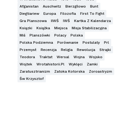
Afganistan
Auschwitz
Bierzgłowo
Bunt
Diegtiariew
Europa
Filozofia
First To Fight
Gra Planszowa
IIWŚ
IWŚ
Kartka Z Kalendarza
Ksiązki
Książka
Miejsca
Misja Stabilizacyjna
Miś
Planszówki
Polacy
Polska
Polska Podziemna
Porównanie
Postulaty
Prl
Przemysł
Recenzja
Religia
Rewolucja
Strajki
Teodora
Traktat
Wersal
Wojna
Wojsko
Wojtek
Wrotahistorii.pl
Wyklęci
Zamki
Zaratusztrianizm
Zatoka Kotorska
Zoroastryzm
Św Krzysztof