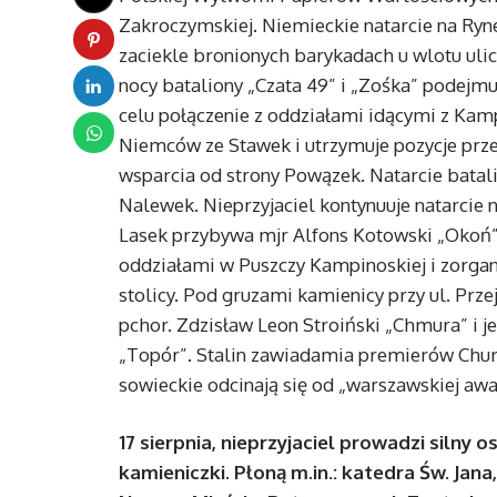
Zakroczymskiej. Niemieckie natarcie na Ryn
zaciekle bronionych barykadach u wlotu ulic
nocy bataliony „Czata 49” i „Zośka” podejmu
celu połączenie z oddziałami idącymi z Kam
Niemców ze Stawek i utrzymuje pozycje przez
wsparcia od strony Powązek. Natarcie batal
Nalewek. Nieprzyjaciel kontynuuje natarcie
Lasek przybywa mjr Alfons Kotowski „Okoń”
oddziałami w Puszczy Kampinoskiej i zorgan
stolicy. Pod gruzami kamienicy przy ul. Prze
pchor. Zdzisław Leon Stroiński „Chmura” i je
„Topór”. Stalin zawiadamia premierów Churc
sowieckie odcinają się od „warszawskiej awa
17 sierpnia, nieprzyjaciel prowadzi silny 
kamieniczki. Płoną m.in.: katedra Św. Jana