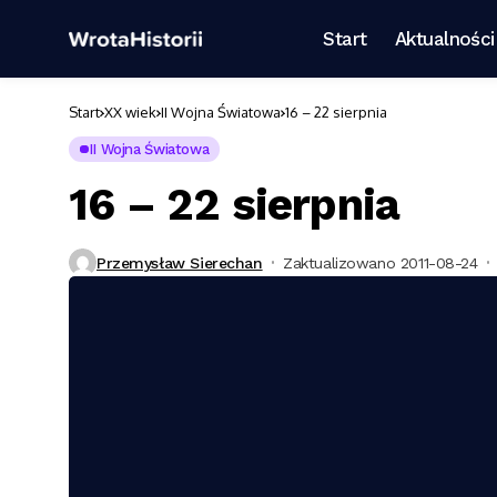
Start
Aktualności
Start
XX wiek
II Wojna Światowa
16 – 22 sierpnia
II Wojna Światowa
16 – 22 sierpnia
Przemysław Sierechan
Zaktualizowano 2011-08-24