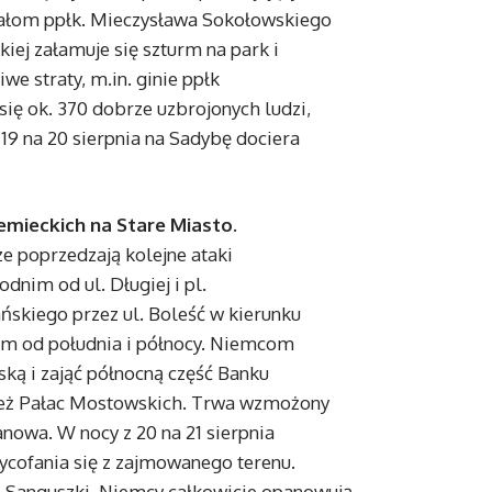
iałom ppłk. Mieczysława Sokołowskiego
iej załamuje się szturm na park i
e straty, m.in. ginie ppłk
się ok. 370 dobrze uzbrojonych ludzi,
 19 na 20 sierpnia na Sadybę dociera
iemieckich na Stare Miasto.
ze poprzedzają kolejne ataki
dnim od ul. Długiej i pl.
skiego przez ul. Boleść w kierunku
iem od południa i północy. Niemcom
ską i zająć północną część Banku
nież Pałac Mostowskich. Trwa wzmożony
nowa. W nocy z 20 na 21 sierpnia
ycofania się z zajmowanego terenu.
 Sanguszki. Niemcy całkowicie opanowują