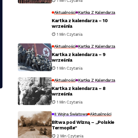
1 Min Czytania
Aktualności
Kartka Z Kalendarza
Kartka z kalendarza – 10
września
1 Min Czytania
Aktualności
Kartka Z Kalendarza
Kartka z kalendarza – 9
września
1 Min Czytania
Aktualności
Kartka Z Kalendarza
Kartka z kalendarza – 8
września
1 Min Czytania
II Wojna Światowa
Aktualności
Bitwa pod Wizną – „Polskie
Termopile”
2 Min Czytania