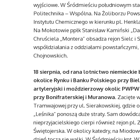
wyjściowe. W Śródmieściu południowym stał
Politechnika – Wspólna. Na Żoliborzu Pows
Instytutu Chemicznego w kierunku pl. Henkla
Na Mokotowie ppłk Stanisław Kamiński „Dani
Chruściela „Montera” obsadza rejon Sielc i 
współdziałania z oddziałami powstańczymi,
Chojnowskich.
18 sierpnia, od rana lotnictwo niemiecki
okolice Rynku i Banku Polskiego przy Biel
artyleryjski i moździerzowy okolic PWPW 
przy Bonifraterskiej i Muranowa.
Zacięte wa
Tramwajowej przy ul. Sierakowskiej, gdzie o
„Leśnika” ponoszą duże straty. Sam dowódca 
nieprzyjacielskiego cierpi również rejon pl
Świętojerska. W okolicy katedry, na Miodowe
dzień toczą się walki. W Śródmieściu kpt. 