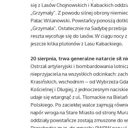
się z Lasów Chojnowskich i Kabackich oddz
„Grzymały”. Z powodu silnej obrony niemieck
Pałac Wilanowski. Powstańcy ponoszą dotkliw
„Grzymała”. Ostatecznie na Sadybę przebija 
reszta wycofuje się do lasów. W ciągu nocy z
jeszcze kilka plutonów z Lasu Kabackiego.
20 sierpnia, trwa generalne natarcie sił n
Ostrzał artyleryjski i bombardowania lotnic
nieprzyjaciela na wszystkich odcinkach: zacho
Krasińskich, wschodnim – od Wybrzeża Gdań
Kościelnej i Długiej, z jednoczesnym nacisk
udaje się wtargnąć z ul. Tłomackie na Bielań
Polskiego. Po zaciekłej walce zajmują rów
napór wroga na Stare Miasto od strony Mura
oddziały powstańcze zostają zmuszone do w
Przechodzą m.in. do gmachu PWPW przy ul.