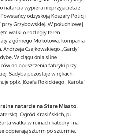
 natarcia wypiera nieprzyjaciela z
. Powstańcy odzyskują Koszary Policji
n” przy Grzybowskiej. W południowej
ęte walki o rozległy teren
działy z górnego Mokotowa: kompania
tm. Andrzeja Czajkowskiego „Gardy”
dybę. W ciągu dnia silne
ców do opuszczenia fabryki przy
iej. Sadyba pozostaje w rękach
nuje ppłk. Józefa Rokickiego „Karola”
eralne natarcie na Stare Miasto.
aterską, Ogród Krasińskich, pl.
żarta walka w ruinach katedry i na
ze odpierają szturm po szturmie.