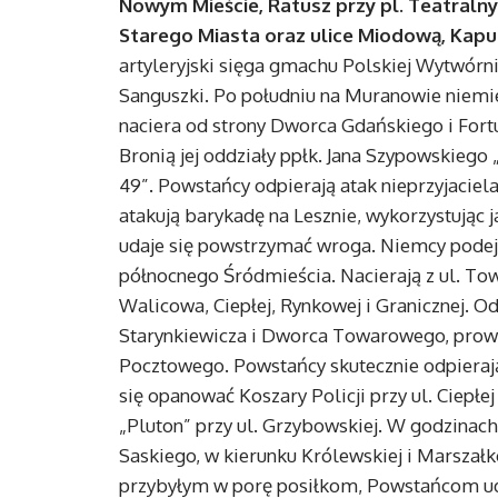
Nowym Mieście, Ratusz przy pl. Teatraln
Starego Miasta oraz ulice Miodową, Kapu
artyleryjski sięga gmachu Polskiej Wytwórn
Sanguszki. Po południu na Muranowie niemie
naciera od strony Dworca Gdańskiego i For
Bronią jej oddziały ppłk. Jana Szypowskiego 
49”. Powstańcy odpierają atak nieprzyjacie
atakują barykadę na Lesznie, wykorzystując
udaje się powstrzymać wroga. Niemcy pode
północnego Śródmieścia. Nacierają z ul. Tow
Walicowa, Ciepłej, Rynkowej i Granicznej. Od 
Starynkiewicza i Dworca Towarowego, prow
Pocztowego. Powstańcy skutecznie odpierają
się opanować Koszary Policji przy ul. Ciepł
„Pluton” przy ul. Grzybowskiej. W godzina
Saskiego, w kierunku Królewskiej i Marszałko
przybyłym w porę posiłkom, Powstańcom ud