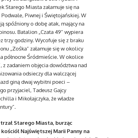
ek Starego Miasta załamuje się na
 Podwale, Piwnej i Świętojańskiej. W
ją spóźniony o dobę atak, mający na
pinosu. Batalion „Czata 49” wypiera
 trzy godziny. Wycofuje się z braku
ionu „Zośka” załamuje się w okolicy
 na północne Śródmieście. W okolice
, z zadaniem objęcia dowództwa nad
izowania odsieczy dla walczącej
jazd giną dwaj wybitni poeci –
go przyjaciel, Tadeusz Gajcy
hilla i Mikołajczyka, że władze
ntury”.
ostrzał Starego Miasta, burząc
, kościół Najświętszej Marii Panny na