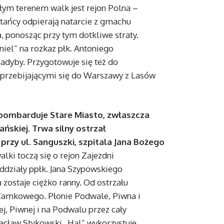
ym terenem walk jest rejon Polna –
tańcy odpierają natarcie z gmachu
, ponosząc przy tym dotkliwe straty.
el” na rozkaz płk. Antoniego
Sadyby. Przygotowuje się też do
 przebijającymi się do Warszawy z Lasów
e bombarduje Stare Miasto, zwłaszcza
ańskiej. Trwa silny ostrzał
przy ul. Sanguszki, szpitala Jana Bożego
lki toczą się o rejon Zajezdni
ddziały ppłk. Jana Szypowskiego
zostaje ciężko ranny. Od ostrzału
. Zamkowego. Płonie Podwale, Piwna i
j, Piwnej i na Podwalu przez cały
Wacław Stykowski „Hal” wykorzystuje