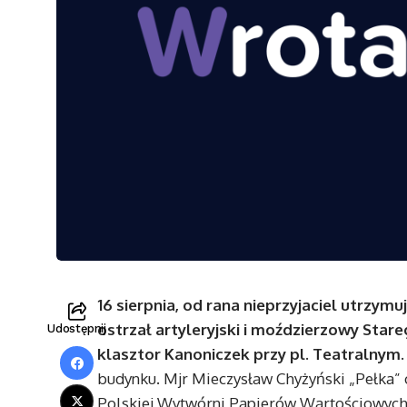
16 sierpnia, od rana nieprzyjaciel utrzymu
ostrzał artyleryjski i moździerzowy Sta
Udostępnij
klasztor Kanoniczek przy pl. Teatralnym.
budynku. Mjr Mieczysław Chyżyński „Pełka” 
Polskiej Wytwórni Papierów Wartościowych pr