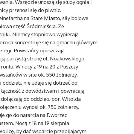
nia. Wszędzie unoszą się słupy ognia i
icy przenosi się do piwnic.
inefartha na Stare Miasto, siły bojowe
niową część Śródmieścia. Ze
chniki. Niemcy stopniowo wypierają
brona koncentruje się na gmachu głównym
czołgi. Powstańcy opuszczają
ją parzystą stronę ul. Noakowskiego.
rontu. W nocy z 19 na 20 z Puszczy
stańców w sile ok. 550 żołnierzy.
oddziału nie udaje się dotrzeć do
cą łączność z dowództwem i powracają
i dołączają do oddziału por. Witolda
ołączeniu wynosi ok. 750 żołnierzy.
uje go do natarcia na Dworzec
stem. Nocą z 18 na 19 sierpnia
olicę, by dać wsparcie przebijającym