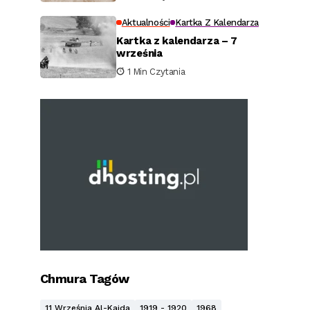
Aktualności
Kartka Z Kalendarza
Kartka z kalendarza – 7
września
1 Min Czytania
Chmura Tagów
11 Września Al-Kaida
1919 - 1920
1968