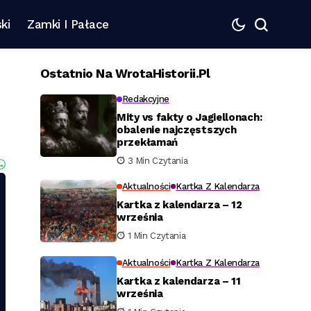
ki
Zamki I Pałace
Ostatnio Na WrotaHistorii.pl
Redakcyjne
Mity vs fakty o Jagiellonach:
obalenie najczęstszych
przekłamań
3 Min Czytania
Aktualności
Kartka Z Kalendarza
Kartka z kalendarza – 12
września
1 Min Czytania
Aktualności
Kartka Z Kalendarza
Kartka z kalendarza – 11
września