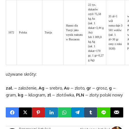
22 tys.
dukatów
czyli 75,58
35 zł=1
w
kg Au
wół
A
(zał. 1
Haracz dla
suma daje 3
4
dukat=3,44 g
Turcji jako
561 wołów
1672
Polska
Turcja
Au)
wynik traktatu
(zał. 1
w
lub 1 009,8
w Buczaczu
zł=30 gr
A
kg Ag
ceny z roku
8
(zał. 1
1630)
dukat=170
gr; 1 gr=0,27
g Ag)
używane skróty:
zał.
– założenie,
Ag
– srebro,
Au
– złoto,
gr
– grosz,
g
–
gram,
kg
– kilogram,
zł
– złotówka,
PLN
– złoty polski nowy