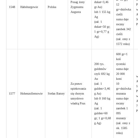
Posag żony
dukat=3,46
12
1548
Habsburgowie
Polska
Zygmunta
gr Au)
gr=dniówka
w
Augusta
lub 1 155 kg
cieśli
A
Ag
suma daje
5
(zał. 1
roczny
dukat=50 gr;
zarobek 342
1 gr=0,77 g
cieśli
Ag)
(zał. ceny z
1572 roku)
600 gr=1
koń
200 tys.
rycerski
guldenów
suma daje
czyli 692 kg
20 000
w
Au
koni
A
Za prawo
(zał. 1
10
1
opiekowania
gulden=3,46
gr=dniówka
1577
Hohenzollernowie
Stefan Batory
się chorym
g Au)
murarza
w
umysłowo
lub 8 160 kg
suma daje
A
władcą Prus
Ag
roczny
7
(zał. 1
zarobek 1
gulden=60
095
gr; 1 gr=0,68
murarzy
g Ag)
(zał. ceny z
ok. 1585
roku)