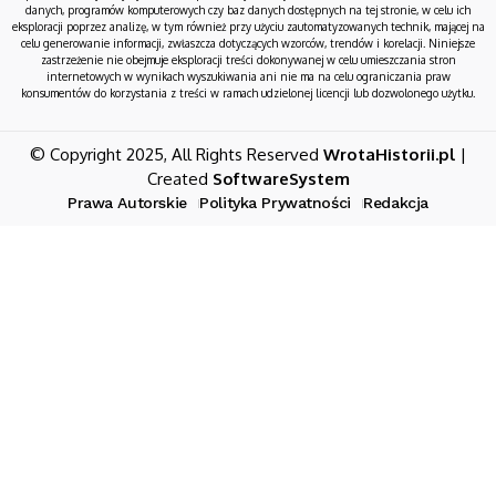
danych, programów komputerowych czy baz danych dostępnych na tej stronie, w celu ich
eksploracji poprzez analizę, w tym również przy użyciu zautomatyzowanych technik, mającej na
celu generowanie informacji, zwłaszcza dotyczących wzorców, trendów i korelacji. Niniejsze
zastrzeżenie nie obejmuje eksploracji treści dokonywanej w celu umieszczania stron
internetowych w wynikach wyszukiwania ani nie ma na celu ograniczania praw
konsumentów do korzystania z treści w ramach udzielonej licencji lub dozwolonego użytku.
© Copyright 2025, All Rights Reserved
WrotaHistorii.pl
|
Created
SoftwareSystem
Prawa Autorskie
Polityka Prywatności
Redakcja