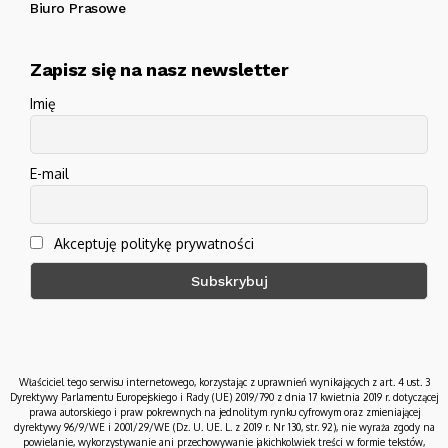
Biuro Prasowe
Zapisz się na nasz newsletter
Imię
E-mail
Akceptuję politykę prywatności
Właściciel tego serwisu internetowego, korzystając z uprawnień wynikających z art. 4 ust. 3
Dyrektywy Parlamentu Europejskiego i Rady (UE) 2019/790 z dnia 17 kwietnia 2019 r. dotyczącej
prawa autorskiego i praw pokrewnych na jednolitym rynku cyfrowym oraz zmieniającej
dyrektywy 96/9/WE i 2001/29/WE (Dz. U. UE. L. z 2019 r. Nr 130, str. 92), nie wyraża zgody na
powielanie, wykorzystywanie ani przechowywanie jakichkolwiek treści w formie tekstów,