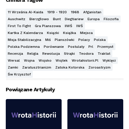
11 Września Al-Kaida
1919 - 1920
1968
Afganistan
Auschwitz
Bierzgłowo
Bunt
Diegtiariew
Europa
Filozofia
First To Fight
Gra Planszowa
IIWŚ
IWŚ
Kartka Z Kalendarza
Ksiązki
Książka
Miejsca
Misja Stabilizacyjna
Miś
Planszówki
Polacy
Polska
Polska Podziemna
Porównanie
Postulaty
Prl
Przemysł
Recenzja
Religia
Rewolucja
Strajki
Teodora
Traktat
Wersal
Wojna
Wojsko
Wojtek
Wrotahistorii.pl
Wyklęci
Zamki
Zaratusztrianizm
Zatoka Kotorska
Zoroastryzm
Św Krzysztof
Powiązane Artykuły