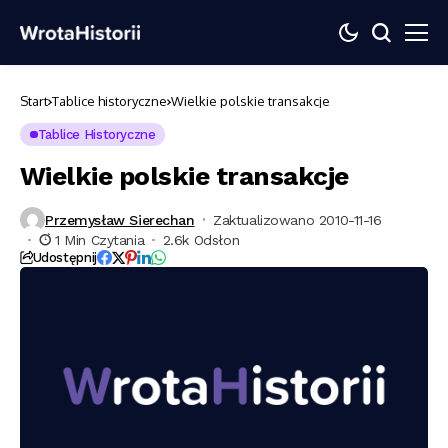
Start
Tablice historyczne
Wielkie polskie transakcje
Tablice Historyczne
Wielkie polskie transakcje
Przemysław Sierechan
Zaktualizowano 2010-11-16
1 Min Czytania
2.6k Odsłon
Udostępnij