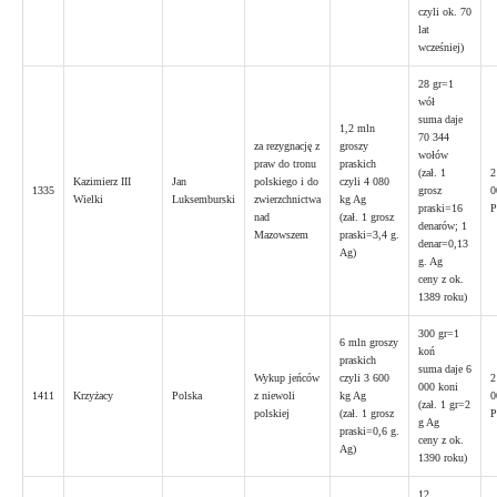
czyli ok. 70
lat
wcześniej)
28 gr=1
wół
suma daje
1,2 mln
70 344
za rezygnację z
groszy
wołów
praw do tronu
praskich
(zał. 1
2
Kazimierz III
Jan
polskiego i do
czyli 4 080
1335
grosz
0
Wielki
Luksemburski
zwierzchnictwa
kg Ag
praski=16
nad
(zał. 1 grosz
denarów; 1
Mazowszem
praski=3,4 g.
denar=0,13
Ag)
g. Ag
ceny z ok.
1389 roku)
300 gr=1
6 mln groszy
koń
praskich
suma daje 6
Wykup jeńców
czyli 3 600
2
000 koni
1411
Krzyżacy
Polska
z niewoli
kg Ag
0
(zał. 1 gr=2
polskiej
(zał. 1 grosz
g Ag
praski=0,6 g.
ceny z ok.
Ag)
1390 roku)
12