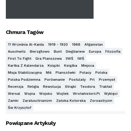
Chmura Tagów
11 Września Al-Kaida
1919 - 1920
1968
Afganistan
Auschwitz
Bierzgłowo
Bunt
Diegtiariew
Europa
Filozofia
First To Fight
Gra Planszowa
IIWŚ
IWŚ
Kartka Z Kalendarza
Ksiązki
Książka
Miejsca
Misja Stabilizacyjna
Miś
Planszówki
Polacy
Polska
Polska Podziemna
Porównanie
Postulaty
Prl
Przemysł
Recenzja
Religia
Rewolucja
Strajki
Teodora
Traktat
Wersal
Wojna
Wojsko
Wojtek
Wrotahistorii.pl
Wyklęci
Zamki
Zaratusztrianizm
Zatoka Kotorska
Zoroastryzm
Św Krzysztof
Powiązane Artykuły