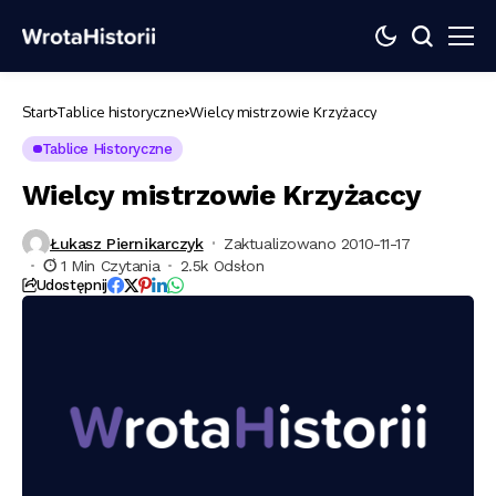
Start
Tablice historyczne
Wielcy mistrzowie Krzyżaccy
Tablice Historyczne
Wielcy mistrzowie Krzyżaccy
Łukasz Piernikarczyk
Zaktualizowano 2010-11-17
1 Min Czytania
2.5k Odsłon
Udostępnij