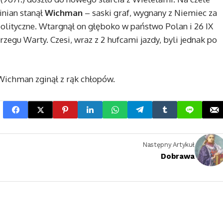
nian stanął
Wichman
– saski graf, wygnany z Niemiec za
olityczne. Wtargnął on głęboko w państwo Polan i 26 IX
zegu Warty. Czesi, wraz z 2 hufcami jazdy, byli jednak po
Wichman zginął z rąk chłopów.
Następny Artykuł
Dobrawa