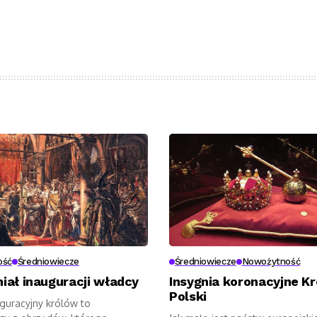
ość
Średniowiecze
Średniowiecze
Nowożytność
iał inauguracji władcy
Insygnia koronacyjne K
Polski
uguracyjny królów to