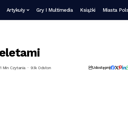
Artykuły
Gry I Multimedia
Książki
Miasta Pols
ieletami
1 Min Czytania
9.1k Odsłon
Udostępnij