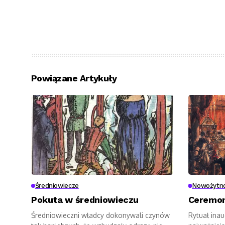
Powiązane Artykuły
Średniowiecze
Nowożytn
Pokuta w średniowieczu
Ceremon
Średniowieczni władcy dokonywali czynów
Rytuał ina