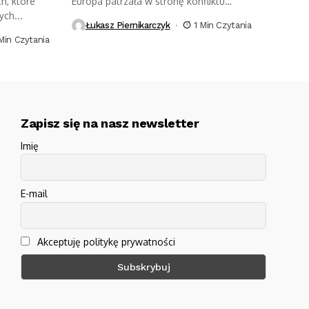
h, które
Europa patrzała w stronę konfliktu
ych...
papiesko-cesarskiego,...
Łukasz Piernikarczyk
1 Min Czytania
Min Czytania
Zapisz się na nasz newsletter
Imię
E-mail
Akceptuję politykę prywatności