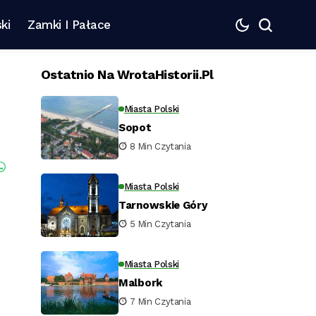
ki
Zamki I Pałace
Ostatnio Na WrotaHistorii.pl
Miasta Polski
Sopot
8 Min Czytania
Miasta Polski
Tarnowskie Góry
5 Min Czytania
Miasta Polski
Malbork
7 Min Czytania