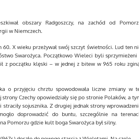
ieszkiwał obszary Radgoszczy, na zachód od Pomorz
rgii w Niemczech.
60. X wieku przeżywał swój szczyt świetności. Lud ten ni
bóstwo Swarożyca. Początkowo Wieleci byli sprzymieżeni 
 z początku klęski – w jednej z bitew w 965 roku zginą
ka o przyjęciu chrztu spowodowała liczne zmiany w te
ej strony Czechy opowiedziały się po stronie Polaków, a t
straciły sojusznika. Z drugiej jednak strony wprowadzeni
mogło doprowadzić do buntu, szczególnie na terenac
 na Pomorzu gdzie kult boga Swarożyca był silny.
 (967r.) doszło do nowego starcia z Wieletami. Na czele