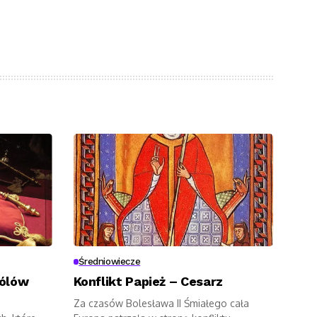
Średniowiecze
rólów
Konflikt Papież – Cesarz
Za czasów Bolesława II Śmiałego cała