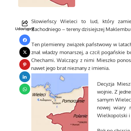
Słowieńscy Wieleci to lud, który zam
Zachodniego – tereny dzisiejszej Maklembu
Udostępnij
Ten plemienny związek państwowy w latach 
znał władzy monarszej, a czcił pogańskie 
Chechami. Walczący z nimi Mieszko ponosił
nawet jego brat nieznany z imienia.
Decyzja Miesz
wojnie. Z jedn
samym Wieleci 
nowej wiary 
Wielkopolski i
Rok po chcrcie