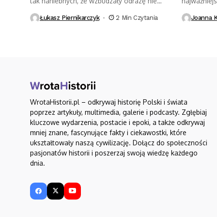
tak haniebnych, że wzbudzały odrazę nie
najważniej
tylko współcześnie,...
dostąpić mo
Łukasz Piernikarczyk
2 Min Czytania
Joanna K
WrotaHistorii.pl – odkrywaj historię Polski i świata
poprzez artykuły, multimedia, galerie i podcasty. Zgłębiaj
kluczowe wydarzenia, postacie i epoki, a także odkrywaj
mniej znane, fascynujące fakty i ciekawostki, które
ukształtowały naszą cywilizację. Dołącz do społeczności
pasjonatów historii i poszerzaj swoją wiedzę każdego
dnia.