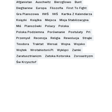
Afganistan
Auschwitz
Bierzgłowo
Bunt
Diegtiariew
Europa
Filozofia
First To Fight
Gra Planszowa
IIWŚ
IWŚ
Kartka Z Kalendarza
Ksiązki
Książka
Miejsca
Misja Stabilizacyjna
Miś
Planszówki
Polacy
Polska
Polska Podziemna
Porównanie
Postulaty
Prl
Przemysł
Recenzja
Religia
Rewolucja
Strajki
Teodora
Traktat
Wersal
Wojna
Wojsko
Wojtek
Wrotahistorii.pl
Wyklęci
Zamki
Zaratusztrianizm
Zatoka Kotorska
Zoroastryzm
Św Krzysztof