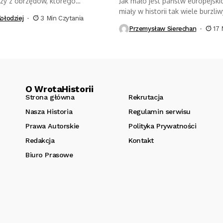
szy z obrzędów, którego
Jak mało jest państw europejskic
gli tylko członkowie...
miały w historii tak wiele burzliw
ołodziej
3 Min Czytania
Przemysław Sierechan
17 
O WrotaHistorii
Strona główna
Rekrutacja
Nasza Historia
Regulamin serwisu
Prawa Autorskie
Polityka Prywatności
Redakcja
Kontakt
Biuro Prasowe