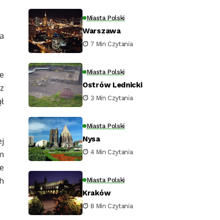
Miasta Polski
Warszawa
a
7 Min Czytania
Miasta Polski
e
Ostrów Lednicki
z
3 Min Czytania
ł
Miasta Polski
Nysa
j
4 Min Czytania
ym
e
h
Miasta Polski
Kraków
8 Min Czytania