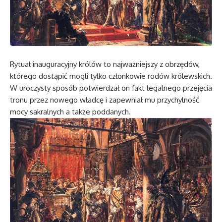
Rytuał inauguracyjny królów to najważniejszy z obrzędów,
którego dostąpić mogli tylko członkowie rodów królewskich.
W uroczysty sposób potwierdzał on fakt legalnego przejęcia
tronu przez nowego władcę i zapewniał mu przychylność
mocy sakralnych a także poddanych.