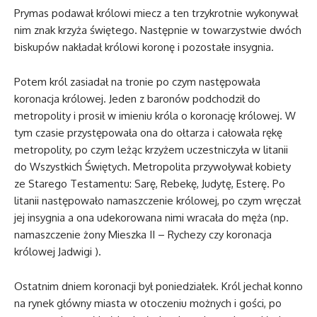
Prymas podawał królowi miecz a ten trzykrotnie wykonywał
nim znak krzyża świętego. Następnie w towarzystwie dwóch
biskupów nakładał królowi koronę i pozostałe insygnia.
Potem król zasiadał na tronie po czym następowała
koronacja królowej. Jeden z baronów podchodził do
metropolity i prosił w imieniu króla o koronację królowej. W
tym czasie przystępowała ona do ołtarza i całowała rękę
metropolity, po czym leżąc krzyżem uczestniczyła w litanii
do Wszystkich Świętych. Metropolita przywoływał kobiety
ze Starego Testamentu: Sarę, Rebekę, Judytę, Esterę. Po
litanii następowało namaszczenie królowej, po czym wręczał
jej insygnia a ona udekorowana nimi wracała do męża (np.
namaszczenie żony Mieszka II – Rychezy czy koronacja
królowej Jadwigi ).
Ostatnim dniem koronacji był poniedziałek. Król jechał konno
na rynek główny miasta w otoczeniu możnych i gości, po