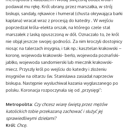
podawał mu rękę. Król ubrany, przez marszałka, w strój
biskupi, sandały, rękawice i humerał (chusta okrywająca barki
kapłana) wracał wraz z procesją do katedry . W wejściu
poprzedzał króla-elekta orszak, na którego czele stał
marszałek z laską opuszczoną w dół. Oznaczało to, że król
nie objął jeszcze swojej godności. Za nim kroczyli dostojnicy
niosąc na talerzach insygnia, i tak np.: kasztelan krakowski –
koronę, wojewoda krakowski- berło, wojewoda poznański-
jabłko, wojewoda sandomierski lub miecznik krakowski-
miecz. Przyszły król po wejściu do katedry i złożeniu
insygniów na ołtarzu św. Stanisława zasiadał naprzeciw
biskupa. Następnie wysłuchiwał kazania wygłaszanego po
polsku. Koronacja rozpoczynała się od „przysięgi”:
Metropolita
:
Czy chcesz wiarę świętą przez mężów
katolickich tobie przekazaną zachować i służyć jej
sprawiedliwymi dziełami?
Król
:
Chcę.