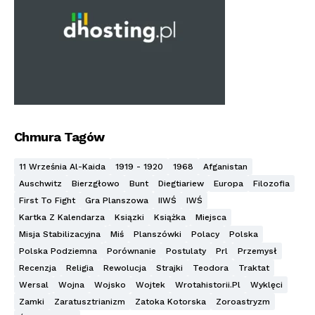
Chmura Tagów
11 Września Al-Kaida
1919 - 1920
1968
Afganistan
Auschwitz
Bierzgłowo
Bunt
Diegtiariew
Europa
Filozofia
First To Fight
Gra Planszowa
IIWŚ
IWŚ
Kartka Z Kalendarza
Ksiązki
Książka
Miejsca
Misja Stabilizacyjna
Miś
Planszówki
Polacy
Polska
Polska Podziemna
Porównanie
Postulaty
Prl
Przemysł
Recenzja
Religia
Rewolucja
Strajki
Teodora
Traktat
Wersal
Wojna
Wojsko
Wojtek
Wrotahistorii.pl
Wyklęci
Zamki
Zaratusztrianizm
Zatoka Kotorska
Zoroastryzm