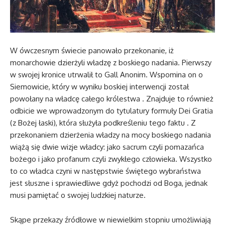
W ówczesnym świecie panowało przekonanie, iż
monarchowie dzierżyli władzę z boskiego nadania. Pierwszy
w swojej kronice utrwalił to Gall Anonim. Wspomina on o
Siemowicie, który w wyniku boskiej interwencji został
powołany na władcę całego królestwa . Znajduje to również
odbicie we wprowadzonym do tytulatury formuły Dei Gratia
(z Bożej łaski), która służyła podkreśleniu tego faktu . Z
przekonaniem dzierżenia władzy na mocy boskiego nadania
wiążą się dwie wizje władcy: jako sacrum czyli pomazańca
bożego i jako profanum czyli zwykłego człowieka. Wszystko
to co władca czyni w następstwie świętego wybraństwa
jest słuszne i sprawiedliwe gdyż pochodzi od Boga, jednak
musi pamiętać o swojej ludzkiej naturze.
Skąpe przekazy źródłowe w niewielkim stopniu umożliwiają