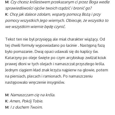
M
:
Czy chcesz królestwem przekazanym ci przez Boga wedle
sprawiedliwości ojców twoich rządzić i bronić go?
K
:
Chcę jak dalece zdołam, wsparty pomocą Bożą i przy
pomocy wszystkich Jego wiernych. Obiecuje, że wszystko to
we wszystkim wiernie będę czynić.
Tekst ten nie był przysięgą ale miał charakter wiążący. Od
tej chwili formuły wypowiadano po łacinie . Następną fazą
było pomazanie. Dwaj opaci udawali się do kaplicy św.
Katarzyny po oleje święte po czym arcybiskup zwilżał kciuk
prawej dłoni w tych olejach i namaszczał przyszłego króla.
Jednym ciągiem kład znak krzyża najpierw na głowie, potem
na piersiach, plecach i ramionach. Po namaszczeniu
następowało wręczenie insygniów.
M
:
Namaszczam cię na króla.
K
:
Amen, Pokój Tobie.
M
:
I z duchem Twoim.