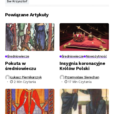
Św Krzysztof
Powiązane Artykuły
Średniowiecze
Średniowiecze
Nowożytność
Pokuta w
Insygnia koronacyjne
średniowieczu
Królów Polski
Łukasz Piernikarczyk
Przemysław Sierechan
2 Min Czytania
17 Min Czytania