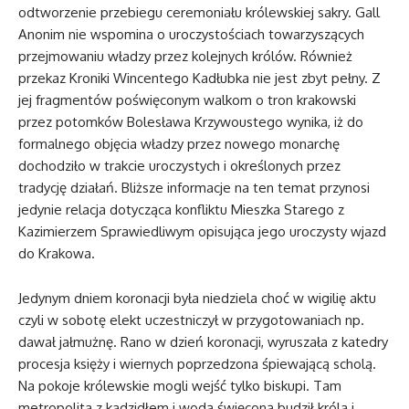
odtworzenie przebiegu ceremoniału królewskiej sakry. Gall
Anonim nie wspomina o uroczystościach towarzyszących
przejmowaniu władzy przez kolejnych królów. Również
przekaz Kroniki Wincentego Kadłubka nie jest zbyt pełny. Z
jej fragmentów poświęconym walkom o tron krakowski
przez potomków Bolesława Krzywoustego wynika, iż do
formalnego objęcia władzy przez nowego monarchę
dochodziło w trakcie uroczystych i określonych przez
tradycję działań. Bliższe informacje na ten temat przynosi
jedynie relacja dotycząca konfliktu Mieszka Starego z
Kazimierzem Sprawiedliwym opisująca jego uroczysty wjazd
do Krakowa.
Jedynym dniem koronacji była niedziela choć w wigilię aktu
czyli w sobotę elekt uczestniczył w przygotowaniach np.
dawał jałmużnę. Rano w dzień koronacji, wyruszała z katedry
procesja księży i wiernych poprzedzona śpiewającą scholą.
Na pokoje królewskie mogli wejść tylko biskupi. Tam
metropolita z kadzidłem i wodą święconą budził króla i