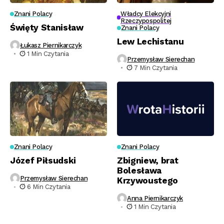
Znani Polacy
Władcy Elekcyjni
Rzeczypospolitej
Święty Stanisław
Znani Polacy
Lew Lechistanu
Łukasz Piernikarczyk
1 Min Czytania
Przemysław Sierechan
7 Min Czytania
Znani Polacy
Znani Polacy
Józef Piłsudski
Zbigniew, brat
Bolesława
Przemysław Sierechan
Krzywoustego
6 Min Czytania
Anna Piernikarczyk
1 Min Czytania