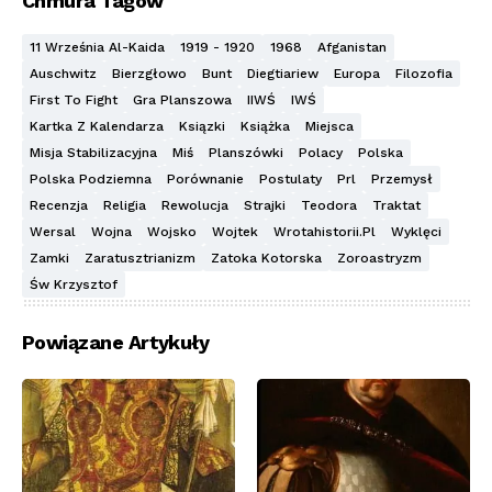
Chmura Tagów
11 Września Al-Kaida
1919 - 1920
1968
Afganistan
Auschwitz
Bierzgłowo
Bunt
Diegtiariew
Europa
Filozofia
First To Fight
Gra Planszowa
IIWŚ
IWŚ
Kartka Z Kalendarza
Ksiązki
Książka
Miejsca
Misja Stabilizacyjna
Miś
Planszówki
Polacy
Polska
Polska Podziemna
Porównanie
Postulaty
Prl
Przemysł
Recenzja
Religia
Rewolucja
Strajki
Teodora
Traktat
Wersal
Wojna
Wojsko
Wojtek
Wrotahistorii.pl
Wyklęci
Zamki
Zaratusztrianizm
Zatoka Kotorska
Zoroastryzm
Św Krzysztof
Powiązane Artykuły