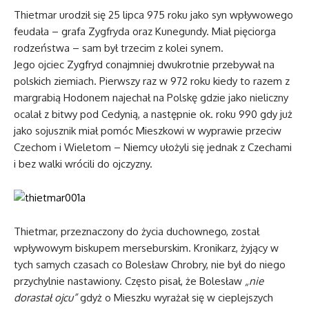
Thietmar urodził się 25 lipca 975 roku jako syn wpływowego
feudała – grafa Zygfryda oraz Kunegundy. Miał pięciorga
rodzeństwa – sam był trzecim z kolei synem.
Jego ojciec Zygfryd conajmniej dwukrotnie przebywał na
polskich ziemiach. Pierwszy raz w 972 roku kiedy to razem z
margrabią Hodonem najechał na Polskę gdzie jako nieliczny
ocalał z bitwy pod Cedynią, a następnie ok. roku 990 gdy już
jako sojusznik miał pomóc Mieszkowi w wyprawie przeciw
Czechom i Wieletom – Niemcy ułożyli się jednak z Czechami
i bez walki wrócili do ojczyzny.
Thietmar, przeznaczony do życia duchownego, został
wpływowym biskupem merseburskim. Kronikarz, żyjący w
tych samych czasach co Bolesław Chrobry, nie był do niego
przychylnie nastawiony. Często pisał, że Bolesław
„nie
dorastał ojcu”
gdyż o Mieszku wyrażał się w cieplejszych