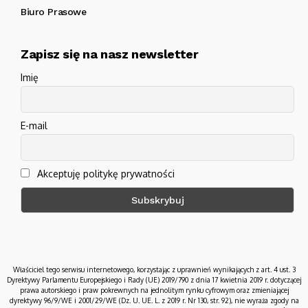
Biuro Prasowe
Zapisz się na nasz newsletter
Imię
E-mail
Akceptuję politykę prywatności
Właściciel tego serwisu internetowego, korzystając z uprawnień wynikających z art. 4 ust. 3
Dyrektywy Parlamentu Europejskiego i Rady (UE) 2019/790 z dnia 17 kwietnia 2019 r. dotyczącej
prawa autorskiego i praw pokrewnych na jednolitym rynku cyfrowym oraz zmieniającej
dyrektywy 96/9/WE i 2001/29/WE (Dz. U. UE. L. z 2019 r. Nr 130, str. 92), nie wyraża zgody na