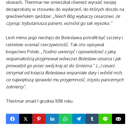
słowach. Thietmar nie omieszkał również wyrazić swojej
dezaprobaty w stosunku do wydarzeń, do których doszło na
gnieźnieńskim zjeździe:
„Niech Bóg wybaczy cesarzowi, że
czyniąc trybutariusza panem, wzniósł go tak wysoko.”
Lech mimo jego niechęci do Bolesława potrafił być szczery i
rzetelnie oceniać rzeczywistość. Tak oto opisywał
bogactwo Polski:
„Trudno uwierzyć i opowiedzieć z jaką
wspaniałością przyjmował wówczas Bolesław cesarza i jak
prowadził go przez swój kraj aż do Gniezna.” (…) cesarz
otrzymał od księcia Bolesława wspaniałe dary i wśród nich,
co największą sprawiło mu przyjemność, trzystu pancernych
żołnierzy”.
Thietmar zmarł 1 grudnia 1018 roku.