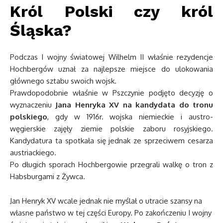
Król Polski czy król
Śląska?
Podczas I wojny światowej Wilhelm II właśnie rezydencje
Hochbergów uznał za najlepsze miejsce do ulokowania
głównego sztabu swoich wojsk.
Prawdopodobnie właśnie w Pszczynie podjęto decyzję o
wyznaczeniu
Jana Henryka XV na kandydata do tronu
polskiego
, gdy w 1916r. wojska niemieckie i austro-
węgierskie zajęły ziemie polskie zaboru rosyjskiego.
Kandydatura ta spotkała się jednak ze sprzeciwem cesarza
austriackiego.
Po długich sporach Hochbergowie przegrali walkę o tron z
Habsburgami z Żywca.
Jan Henryk XV wcale jednak nie myślał o utracie szansy na
własne państwo w tej części Europy. Po zakończeniu I wojny