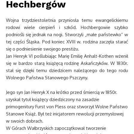
Hechbergów
Wojna trzydziestoletnia przyniosła temu ewangelickiemu
rodowi wiele cierpień i szkód. Hochbergowie szybko
podniośli się jednak na nogi. Stworzyli „małe państewko” w
tej części Śląska. Pod koniec XVIII w. rodzina zaczęła starać
się o podniesienie swojego prestiżu.
Jan Henryk VI poślubiając Marię Emilię Anhalt-Kothen wżenił
się w bardzo starą książęcą rodzinę Askańczyków. W 1830r.
stał się dzięki temu dziedzicem należącego do tego rodu
Wolnego Państwa Stanowego Pszczyny.
Jego syn Jan Henryk X na krótko przed śmiercią w 1850r.
uzyskał tytuł książęcy dziedziczony na zasadzie
primogenitury Furst von Pless oraz stworzył Wolne Państwo
Stanowe Książ. Był też inicjatorem rewolucji przemysłowej
w swoich dobrach.
W Górach Wałbrzyskich zapoczątkował tworzenie