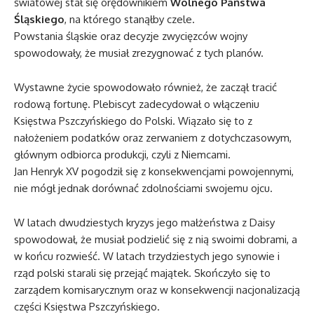
światowej stał się orędownikiem
Wolnego Państwa
Śląskiego
, na którego stanąłby czele.
Powstania śląskie oraz decyzje zwycięzców wojny
spowodowały, że musiał zrezygnować z tych planów.
Wystawne życie spowodowało również, że zaczął tracić
rodową fortunę. Plebiscyt zadecydował o włączeniu
Księstwa Pszczyńskiego do Polski. Wiązało się to z
nałożeniem podatków oraz zerwaniem z dotychczasowym,
głównym odbiorca produkcji, czyli z Niemcami.
Jan Henryk XV pogodził się z konsekwencjami powojennymi,
nie mógł jednak dorównać zdolnościami swojemu ojcu.
W latach dwudziestych kryzys jego małżeństwa z Daisy
spowodował, że musiał podzielić się z nią swoimi dobrami, a
w końcu rozwieść. W latach trzydziestych jego synowie i
rząd polski starali się przejąć majątek. Skończyło się to
zarządem komisarycznym oraz w konsekwencji nacjonalizacją
części Księstwa Pszczyńskiego.