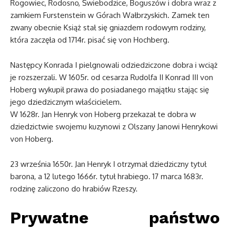
Rogowiec, Rodosno, Świebodzice, Boguszów i dobra wraz z
zamkiem Furstenstein w Górach Wałbrzyskich. Zamek ten
zwany obecnie Książ stał się gniazdem rodowym rodziny,
która zaczęła od 1714r. pisać się von Hochberg.
Następcy Konrada I pielgnowali odziedziczone dobra i wciąż
je rozszerzali. W 1605r. od cesarza Rudolfa II Konrad III von
Hoberg wykupił prawa do posiadanego majątku stając się
jego dziedzicznym właścicielem.
W 1628r. Jan Henryk von Hoberg przekazał te dobra w
dziedzictwie swojemu kuzynowi z Olszany Janowi Henrykowi
von Hoberg.
23 września 1650r. Jan Henryk I otrzymał dziedziczny tytuł
barona, a 12 lutego 1666r. tytuł hrabiego. 17 marca 1683r.
rodzinę zaliczono do hrabiów Rzeszy.
Prywatne państwo