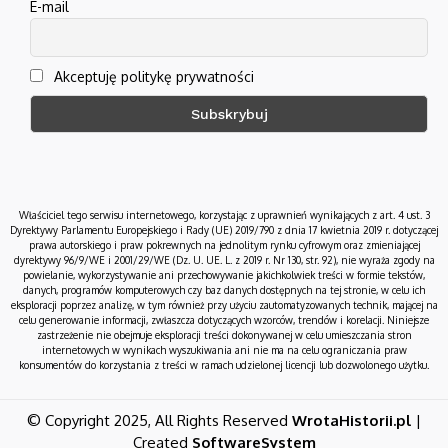
E-mail
Akceptuję politykę prywatności
Właściciel tego serwisu internetowego, korzystając z uprawnień wynikających z art. 4 ust. 3
Dyrektywy Parlamentu Europejskiego i Rady (UE) 2019/790 z dnia 17 kwietnia 2019 r. dotyczącej
prawa autorskiego i praw pokrewnych na jednolitym rynku cyfrowym oraz zmieniającej
dyrektywy 96/9/WE i 2001/29/WE (Dz. U. UE. L. z 2019 r. Nr 130, str. 92), nie wyraża zgody na
powielanie, wykorzystywanie ani przechowywanie jakichkolwiek treści w formie tekstów,
danych, programów komputerowych czy baz danych dostępnych na tej stronie, w celu ich
eksploracji poprzez analizę, w tym również przy użyciu zautomatyzowanych technik, mającej na
celu generowanie informacji, zwłaszcza dotyczących wzorców, trendów i korelacji. Niniejsze
zastrzeżenie nie obejmuje eksploracji treści dokonywanej w celu umieszczania stron
internetowych w wynikach wyszukiwania ani nie ma na celu ograniczania praw
konsumentów do korzystania z treści w ramach udzielonej licencji lub dozwolonego użytku.
© Copyright 2025, All Rights Reserved
WrotaHistorii.pl
|
Created
SoftwareSystem