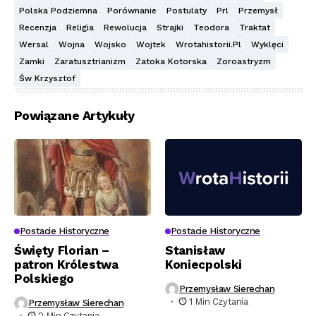
Polska Podziemna
Porównanie
Postulaty
Prl
Przemysł
Recenzja
Religia
Rewolucja
Strajki
Teodora
Traktat
Wersal
Wojna
Wojsko
Wojtek
Wrotahistorii.pl
Wyklęci
Zamki
Zaratusztrianizm
Zatoka Kotorska
Zoroastryzm
Św Krzysztof
Powiązane Artykuły
Postacie Historyczne
Postacie Historyczne
Święty Florian –
Stanisław
patron Królestwa
Koniecpolski
Polskiego
Przemysław Sierechan
1 Min Czytania
Przemysław Sierechan
2 Min Czytania