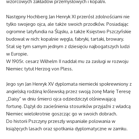
wzorcowych zakładów przemysłowych i kopalni.
Następny Hochberg Jan Henryk XI przerósł zdolnościami nie
tylko swojego ojca, ale także swoich przodków. Posiadając
ogromne latyfundia na Śląsku, a także Księstwo Pszczyńskie
budował w nich: kopalnie węgla, fabryki, tartaki, browary.
Stał się tym samym jednym z dziesięciu najbogatszych ludzi
w Europie.
W 1905r. cesarz Wilhelm II naddał mu za zasługi w rozwoju
Niemiec tytuł Herzog von Pless.
Jego syn Jan Henryk XV dyplomata niemiecki spokrewniony z
angielską rodziną królewską przez swoją żonę Marię Teresę
„Daisy” w dniu śmierci ojca odziedziczył olśniewającą
fortunę. Dążył do zacieśnienia stosunków przyjaźni z władcą
Niemiec wielokrotnie goszcząc go w swoich dobrach.
Do historii Pszczyny przeszły wspaniałe polowania w
książęcych lasach oraz spotkania dyplomatyczne w zamku.