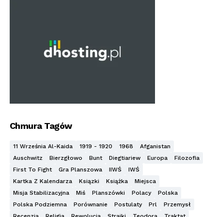
Chmura Tagów
11 Września Al-Kaida
1919 - 1920
1968
Afganistan
Auschwitz
Bierzgłowo
Bunt
Diegtiariew
Europa
Filozofia
First To Fight
Gra Planszowa
IIWŚ
IWŚ
Kartka Z Kalendarza
Ksiązki
Książka
Miejsca
Misja Stabilizacyjna
Miś
Planszówki
Polacy
Polska
Polska Podziemna
Porównanie
Postulaty
Prl
Przemysł
Recenzja
Religia
Rewolucja
Strajki
Teodora
Traktat