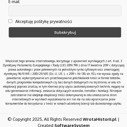
E-mail
Akceptuję politykę prywatności
Właściciel tego serwisu internetowego, korzystając z uprawnień wynikających z art. 4 ust. 3
Dyrektywy Parlamentu Europejskiego i Rady (UE) 2019/790 z dnia 17 kwietnia 2019 r. dotyczącej
prawa autorskiego i praw pokrewnych na jednolitym rynku cyfrowym oraz zmieniającej
dyrektywy 96/9/WE i 2001/29/WE (Dz. U. UE. L. z 2019 r. Nr 130, str. 92), nie wyraża zgody na
powielanie, wykorzystywanie ani przechowywanie jakichkolwiek treści w formie tekstów,
danych, programów komputerowych czy baz danych dostępnych na tej stronie, w celu ich
eksploracji poprzez analizę, w tym również przy użyciu zautomatyzowanych technik, mającej na
celu generowanie informacji, zwłaszcza dotyczących wzorców, trendów i korelacji. Niniejsze
zastrzeżenie nie obejmuje eksploracji treści dokonywanej w celu umieszczania stron
internetowych w wynikach wyszukiwania ani nie ma na celu ograniczania praw
konsumentów do korzystania z treści w ramach udzielonej licencji lub dozwolonego użytku.
© Copyright 2025, All Rights Reserved
WrotaHistorii.pl
|
Created
SoftwareSystem