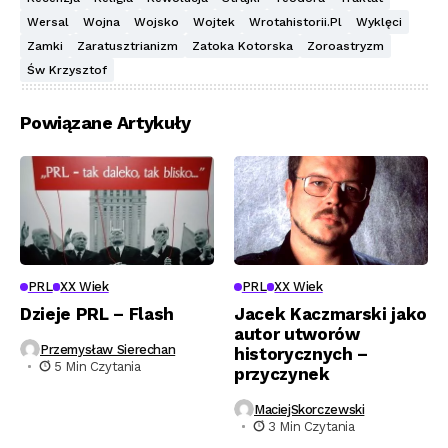
Wersal
Wojna
Wojsko
Wojtek
Wrotahistorii.pl
Wyklęci
Zamki
Zaratusztrianizm
Zatoka Kotorska
Zoroastryzm
Św Krzysztof
Powiązane Artykuły
PRL
XX Wiek
PRL
XX Wiek
Dzieje PRL – Flash
Jacek Kaczmarski jako
autor utworów
Przemysław Sierechan
historycznych –
5 Min Czytania
przyczynek
MaciejSkorczewski
3 Min Czytania