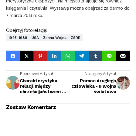
merytoryczną ekspozycji. Na miejscu znajduje się również
księgarnia i czytelnia. Wystawę można obejrzeć za darmo do
7 marca 2013 roku.
Obejrzyj fotorelację!
1945-1989
USA
Zimna Wojna
ZSRR
Poprzewni Artykuł
Następny Artykuł
Charakterystyka
Pomoc drugiego
relacji między
człowieka - II wojna
chrześcijaństwem a
światowa
światem islamu w
średniowieczu.
Zostaw Komentarz