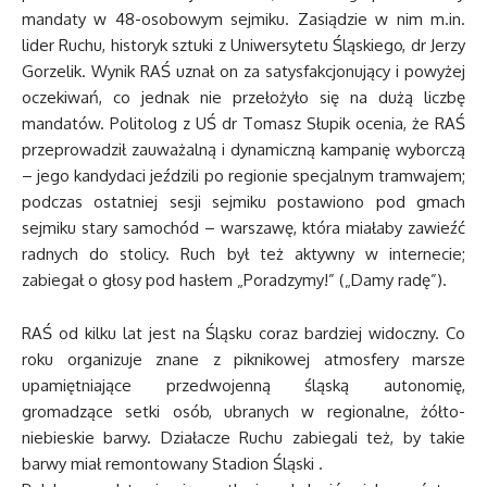
mandaty w 48-osobowym sejmiku. Zasiądzie w nim m.in.
lider Ruchu, historyk sztuki z Uniwersytetu Śląskiego, dr Jerzy
Gorzelik. Wynik RAŚ uznał on za satysfakcjonujący i powyżej
oczekiwań, co jednak nie przełożyło się na dużą liczbę
mandatów. Politolog z UŚ dr Tomasz Słupik ocenia, że RAŚ
przeprowadził zauważalną i dynamiczną kampanię wyborczą
– jego kandydaci jeździli po regionie specjalnym tramwajem;
podczas ostatniej sesji sejmiku postawiono pod gmach
sejmiku stary samochód – warszawę, która miałaby zawieźć
radnych do stolicy. Ruch był też aktywny w internecie;
zabiegał o głosy pod hasłem „Poradzymy!” („Damy radę”).
RAŚ od kilku lat jest na Śląsku coraz bardziej widoczny. Co
roku organizuje znane z piknikowej atmosfery marsze
upamiętniające przedwojenną śląską autonomię,
gromadzące setki osób, ubranych w regionalne, żółto-
niebieskie barwy. Działacze Ruchu zabiegali też, by takie
barwy miał remontowany Stadion Śląski .