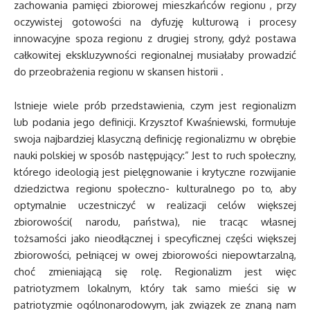
zachowania pamięci zbiorowej mieszkańców regionu , przy
oczywistej gotowości na dyfuzję kulturową i procesy
innowacyjne spoza regionu z drugiej strony, gdyż postawa
całkowitej ekskluzywności regionalnej musiałaby prowadzić
do przeobrażenia regionu w skansen historii .
Istnieje wiele prób przedstawienia, czym jest regionalizm
lub podania jego definicji. Krzysztof Kwaśniewski, formułuje
swoja najbardziej klasyczną definicję regionalizmu w obrębie
nauki polskiej w sposób następujący:” Jest to ruch społeczny,
którego ideologią jest pielęgnowanie i krytyczne rozwijanie
dziedzictwa regionu społeczno- kulturalnego po to, aby
optymalnie uczestniczyć w realizacji celów większej
zbiorowości( narodu, państwa), nie tracąc własnej
tożsamości jako nieodłącznej i specyficznej części większej
zbiorowości, pełniącej w owej zbiorowości niepowtarzalną,
choć zmieniającą się rolę. Regionalizm jest więc
patriotyzmem lokalnym, który tak samo mieści się w
patriotyzmie ogólnonarodowym, jak związek ze znaną nam