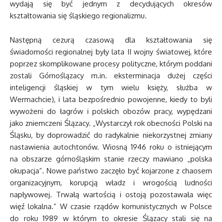
wydają się być jednym z decydujących okresów
kształtowania się śląskiego regionalizmu.
Następną cezurą czasową dla kształtowania się
świadomości regionalnej były lata II wojny światowej, które
poprzez skomplikowane procesy polityczne, którym poddani
zostali Górnoślązacy m.in. eksterminacja dużej części
inteligencji śląskiej w tym wielu księży, służba w
Wermachcie), i lata bezpośrednio powojenne, kiedy to byli
wywożeni do łagrów i polskich obozów pracy, wypędzani
jako zniemczeni Ślązacy. „Wystarczył rok obecności Polski na
Śląsku, by doprowadzić do radykalnie niekorzystnej zmiany
nastawienia autochtonów. Wiosną 1946 roku o istniejącym
na obszarze górnośląskim stanie rzeczy mawiano „polska
okupacja”. Nowe państwo zaczęło być kojarzone z chaosem
organizacyjnym, korupcją władz i wrogością ludności
napływowej. Trwałą wartością i ostoją pozostawała więc
więź lokalna.” W czasie rządów komunistycznych w Polsce
do roku 1989 w którym to okresie Ślązacy stali się na