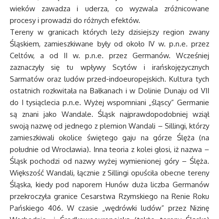
wieków zawadza i uderza, co wyzwala zróżnicowane
procesy i prowadzi do różnych efektów.
Tereny w granicach których leży dzisiejszy region zwany
Śląskiem, zamieszkiwane były od około IV w. p.n.e. przez
Celtów, a od II w. p.n.e. przez Germanów. Wcześniej
zaznaczyły się tu wpływy Scytów i irańskojęzycznych
Sarmatów oraz ludów przed-indoeuropejskich. Kultura tych
ostatnich rozkwitała na Bałkanach i w Dolinie Dunaju od VII
do I tysiąclecia p.n.e. Wyżej wspomniani „śląscy” Germanie
są znani jako Wandale. Śląsk najprawdopodobniej wziął
swoją nazwę od jednego z plemion Wandali – Sillingi, którzy
zamieszkiwali okolice świętego gaju na górze Ślęża (na
południe od Wrocławia). Inna teoria z kolei głosi, iż nazwa –
Śląsk pochodzi od nazwy wyżej wymienionej góry – Ślęża.
Większość Wandali, łącznie z Sillingi opuściła obecne tereny
Śląska, kiedy pod naporem Hunów duża liczba Germanów
przekroczyła granice Cesarstwa Rzymskiego na Renie Roku
Pańskiego 406. W czasie „wędrówki ludów” przez Nizinę