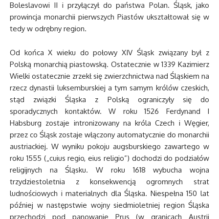
Boleslavowi II i przyłączył do państwa Polan. Śląsk, jako
prowincja monarchii pierwszych Piastów ukształtował się w
tedy w odrębny region.
Od końca X wieku do połowy XIV Śląsk związany był z
Polską monarchią piastowską. Ostatecznie w 1339 Kazimierz
Wielki ostatecznie zrzekł się zwierzchnictwa nad Śląskiem na
rzecz dynastii luksemburskiej a tym samym królów czeskich,
stąd związki Śląska z Polską ograniczyły się do
sporadycznych kontaktów. W roku 1526 Ferdynand I
Habsburg zostaje intronizowany na króla Czech i Węgier,
przez co Śląsk zostaje włączony automatycznie do monarchii
austriackiej. W wyniku pokoju augsburskiego zawartego w
roku 1555 („cuius regio, eius religio”) dochodzi do podziałów
religijnych na Śląsku. W roku 1618 wybucha wojna
trzydziestoletnia z konsekwencją ogromnych strat
ludnościowych i materialnych dla Śląska. Niespełna 150 lat
później w następstwie wojny siedmioletniej region Śląska
przechodzi pod panowanie Prus (w granicach Austrii