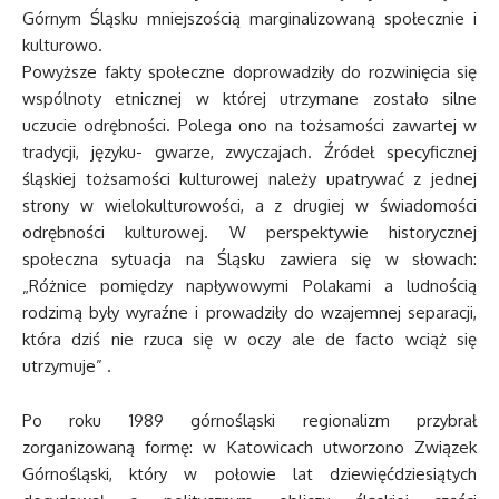
Górnym Śląsku mniejszością marginalizowaną społecznie i
kulturowo.
Powyższe fakty społeczne doprowadziły do rozwinięcia się
wspólnoty etnicznej w której utrzymane zostało silne
uczucie odrębności. Polega ono na tożsamości zawartej w
tradycji, języku- gwarze, zwyczajach. Źródeł specyficznej
śląskiej tożsamości kulturowej należy upatrywać z jednej
strony w wielokulturowości, a z drugiej w świadomości
odrębności kulturowej. W perspektywie historycznej
społeczna sytuacja na Śląsku zawiera się w słowach:
„Różnice pomiędzy napływowymi Polakami a ludnością
rodzimą były wyraźne i prowadziły do wzajemnej separacji,
która dziś nie rzuca się w oczy ale de facto wciąż się
utrzymuje” .
Po roku 1989 górnośląski regionalizm przybrał
zorganizowaną formę: w Katowicach utworzono Związek
Górnośląski, który w połowie lat dziewięćdziesiątych