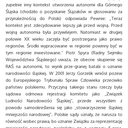
zupełnie inny kontekst utworzenia autonomii dla Górnego
Śląska (chodziło o pozyskanie Ślązaków w głosowaniu za
przynależnością do Polski) odpowiada Pewnie: „Teraz
kontekst jest zdecydowanie lepszy jak przed wojną. Przed
wojną autonomia była przywilejem. Natomiast w drugiej
połowie XX wieku zaczęła być postrzegana jako prawo
regionów. Środki wypracowane w regionie powinny być w
tym regionie inwestowane.” Piotr Spyra (Radny Sejmiku
Województwa Śląskiego) uważa, że obecne skupienie się
RAŚ na autonomii, to wynik prze-granej batalii o uznanie
narodowości śląskiej. W 2001 Jerzy Gorzelik wniósł pozew
do Europejskiego Trybunału Spraw Człowieka przeciwko
państwu polskiemu. Przyczyną takiego stanu rzeczy była
sądowa odmowa rejestracji komitetu jako „Związek
Ludności Narodowości Śląskiej”, przede wszystkim z
powodu samookreślenia się jako „stowarzyszenie śląskiej
mniejszości narodowej”. Polskie sądy uznały, że narusza to
równość wobec prawa, bo uznanie Związku za reprezentację