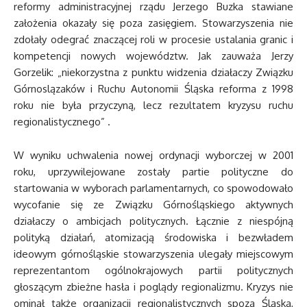
reformy administracyjnej rządu Jerzego Buzka stawiane
założenia okazały się poza zasięgiem. Stowarzyszenia nie
zdołały odegrać znaczącej roli w procesie ustalania granic i
kompetencji nowych województw. Jak zauważa Jerzy
Gorzelik: „niekorzystna z punktu widzenia działaczy Związku
Górnoslązaków i Ruchu Autonomii Śląska reforma z 1998
roku nie była przyczyną, lecz rezultatem kryzysu ruchu
regionalistycznego” .
W wyniku uchwalenia nowej ordynacji wyborczej w 2001
roku, uprzywilejowane zostały partie polityczne do
startowania w wyborach parlamentarnych, co spowodowało
wycofanie się ze Związku Górnośląskiego aktywnych
działaczy o ambicjach politycznych. Łącznie z niespójną
polityką działań, atomizacją środowiska i bezwładem
ideowym górnośląskie stowarzyszenia ulegały miejscowym
reprezentantom ogólnokrajowych partii politycznych
głoszącym zbieżne hasła i poglądy regionalizmu. Kryzys nie
ominął także organizacji regionalistycznych spoza Śląska,