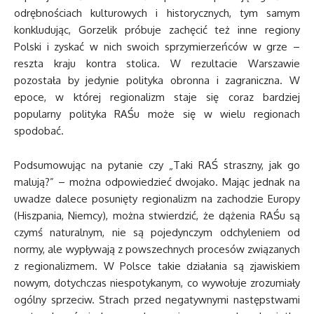
odrębnościach kulturowych i historycznych, tym samym
konkludując, Gorzelik próbuje zachęcić też inne regiony
Polski i zyskać w nich swoich sprzymierzeńców w grze –
reszta kraju kontra stolica. W rezultacie Warszawie
pozostała by jedynie polityka obronna i zagraniczna. W
epoce, w której regionalizm staje się coraz bardziej
popularny polityka RAŚu może się w wielu regionach
spodobać.
Podsumowując na pytanie czy „Taki RAŚ straszny, jak go
malują?” – można odpowiedzieć dwojako. Mając jednak na
uwadze dalece posunięty regionalizm na zachodzie Europy
(Hiszpania, Niemcy), można stwierdzić, że dążenia RAŚu są
czymś naturalnym, nie są pojedynczym odchyleniem od
normy, ale wypływają z powszechnych procesów związanych
z regionalizmem. W Polsce takie działania są zjawiskiem
nowym, dotychczas niespotykanym, co wywołuje zrozumiały
ogólny sprzeciw. Strach przed negatywnymi następstwami