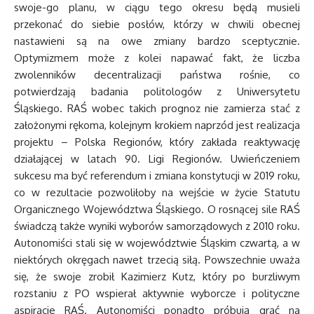
swoje-go planu, w ciągu tego okresu będą musieli
przekonać do siebie posłów, którzy w chwili obecnej
nastawieni są na owe zmiany bardzo sceptycznie.
Optymizmem może z kolei napawać fakt, że liczba
zwolenników decentralizacji państwa rośnie, co
potwierdzają badania politologów z Uniwersytetu
Śląskiego. RAŚ wobec takich prognoz nie zamierza stać z
założonymi rękoma, kolejnym krokiem naprzód jest realizacja
projektu – Polska Regionów, który zakłada reaktywację
działającej w latach 90. Ligi Regionów. Uwieńczeniem
sukcesu ma być referendum i zmiana konstytucji w 2019 roku,
co w rezultacie pozwoliłoby na wejście w życie Statutu
Organicznego Województwa Śląskiego. O rosnącej sile RAŚ
świadczą także wyniki wyborów samorządowych z 2010 roku.
Autonomiści stali się w województwie Śląskim czwartą, a w
niektórych okręgach nawet trzecią siłą. Powszechnie uważa
się, że swoje zrobił Kazimierz Kutz, który po burzliwym
rozstaniu z PO wspierał aktywnie wyborcze i polityczne
aspiracje RAŚ. Autonomiści ponadto próbują grać na