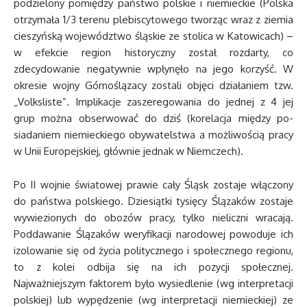
podzielony pomiędzy państwo polskie i niemieckie (Polska
otrzymała 1/3 terenu plebiscytowego tworząc wraz z ziemia
cieszyńską województwo śląskie ze stolica w Katowicach) –
w efekcie region historyczny został rozdarty, co
zdecydowanie negatywnie wpłynęło na jego korzyść. W
okresie wojny Górnoślązacy zostali objęci działaniem tzw.
„Volksliste”. Implikacje zaszeregowania do jednej z 4 jej
grup można obserwować do dziś (korelacja między po-
siadaniem niemieckiego obywatelstwa a możliwością pracy
w Unii Europejskiej, głównie jednak w Niemczech).
Po II wojnie światowej prawie cały Śląsk zostaje włączony
do państwa polskiego. Dziesiątki tysięcy Ślązaków zostaje
wywiezionych do obozów pracy, tylko nieliczni wracają.
Poddawanie Ślązaków weryfikacji narodowej powoduje ich
izolowanie się od życia politycznego i społecznego regionu,
to z kolei odbija się na ich pozycji społecznej.
Najważniejszym faktorem było wysiedlenie (wg interpretacji
polskiej) lub wypędzenie (wg interpretacji niemieckiej) ze