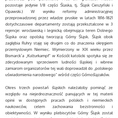
pozostaje jedynie 1/8 części Ślaska, tj. Śląsk Cieszyński i
Opawski.) W wyniku reformy administracyjnej
przeprowadzonej przez władze pruskie w latach 1816-1821
dotychczasowe departamenty zostają przekształcone w 3
rejencje: wrocławską i legnicką obejmująca teren Dolnego
Śląska oraz opolską tworzącą Górny Śląsk. Śląsk obok
zagłębia Ruhry staję się drugim co do znaczenia okręgiem
przemysłowym Niemiec. Wymierzony w XIX wieku przez
Bismarck`a „Kulturkampf” w Kościół katolicki spotyka się ze
zdecydowanym sprzeciwem ludności śląskiej i wbrew
zamiarom organizatorów tej wali doprowadził do „polskiego
uświadomienia narodowego” wśród części Górnoślązaków.
Okres trzech powstań śląskich należałoby pominąć ze
względu na niejednoznaczność panujących w tej materii
opinii w dostępnych pracach polskich i niemieckich
naukowców, celem zachowania bezstronności i
obiektywności. W wyniku plebiscytów Górny Śląsk został