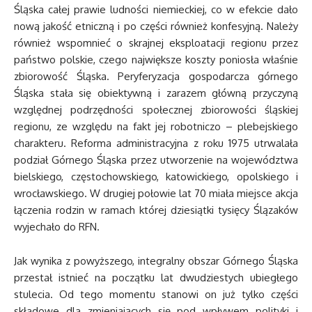
Śląska całej prawie ludności niemieckiej, co w efekcie dało
nową jakość etniczną i po części również konfesyjną. Należy
również wspomnieć o skrajnej eksploatacji regionu przez
państwo polskie, czego największe koszty poniosła właśnie
zbiorowość Śląska. Peryferyzacja gospodarcza górnego
Śląska stała się obiektywną i zarazem główną przyczyną
względnej podrzędności społecznej zbiorowości śląskiej
regionu, ze względu na fakt jej robotniczo – plebejskiego
charakteru. Reforma administracyjna z roku 1975 utrwalała
podział Górnego Śląska przez utworzenie na województwa
bielskiego, częstochowskiego, katowickiego, opolskiego i
wrocławskiego. W drugiej połowie lat 70 miała miejsce akcja
łączenia rodzin w ramach której dziesiątki tysięcy Ślązaków
wyjechało do RFN.
Jak wynika z powyższego, integralny obszar Górnego Śląska
przestał istnieć na początku lat dwudziestych ubiegłego
stulecia. Od tego momentu stanowi on już tylko części
składowe dla zmieniających się pod wpływem polityki i