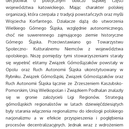
decydował o politycznym obliczu śląskiej części
województwa katowickiego. Mając charakter polskiej
organizacji, która czerpała z tradycji powstańczych oraz myśli
Wojciecha Korfantego. Działacze dążą do utworzenia
Wielkiego Górnego Śląska, względnie autonomicznego,
choć nie suwerennego zajmującego ziemie historyczne
Górnego Śląska. Przeciwstawiano go Towarzystwu
Społeczno- Kulturalnemu Niemców z województwa
opolskiego. Niszę pomiędzy tymi stowarzyszeniami starały
się wypełnić elitarny Związek Górnoślązaków powstały w
Opolu oraz Ruch Autonomii Śląska ukonstytuowany w
Rybniku. Związek Górnośląski, Związek Górnoslązaków oraz
Ruch Autonomii Śląska łącznie ze Zrzeszeniem Kaszubsko-
Pomorskim, Unią Wielkopolan i Związkiem Podhalan znalazły
się w gronie założycieli Ligi Regionów. Strategią
górnośląskich regionalistów w latach dziewięćdziesiątych
były starania włączenia regionalizmu do ideologii polskiego
nacjonalizmu a w efekcie przyspieszenia i pogłębienia
procesów decentralizacyjnych. Jednak wraz z wdrożeniem