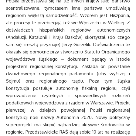
Polska przedstawia się na tle innych krajów jako państwo
scentralizowane, tymczasem inne państwa umożliwiają
regionom większą samodzielność. Wzorem jest Hiszpania,
ale procesy te przebiegają też we Włoszech i w Wielkiej. Z
doświadczeń hiszpańskich regionów autonomicznych
(Andaluzji, Katalonii i Kraju Basków) skorzystał (do czego
sam się zresztą przyznaje) Jerzy Gorzelik. Doświadczenia te
okazały się pomocne przy stworzeniu Statutu Organicznego
województwa śląskiego – dokument będący w istocie
projektem regionalnej konstytucji. Zakłada on powstanie
dwuizbowego regionalnego parlamentu (izby wyższej i
Sejmu) oraz regionalnego rządu. Poza tym śląska
konstytucja postuluje autonomię fiskalną regionu, czyli
wprowadzenie czytelnych i sprawiedliwych rozliczeń
podatkowych województwa z rządem w Warszawie. Projekt
pierwszej w dziejach powojennej Polski regionalnej
konstytucji nosi nazwę Autonomia 2020. Nowy polityczny
superprojekt ma skupić najbardziej aktywne środowiska w
regionie. Przedstawiciele RAŚ dają sobie 10 lat na realizację