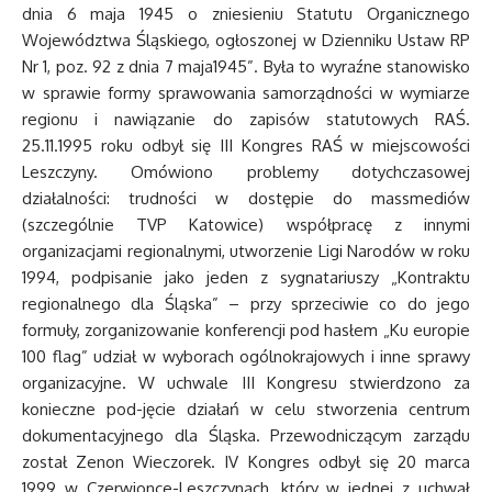
dnia 6 maja 1945 o zniesieniu Statutu Organicznego
Województwa Śląskiego, ogłoszonej w Dzienniku Ustaw RP
Nr 1, poz. 92 z dnia 7 maja1945”. Była to wyraźne stanowisko
w sprawie formy sprawowania samorządności w wymiarze
regionu i nawiązanie do zapisów statutowych RAŚ.
25.11.1995 roku odbył się III Kongres RAŚ w miejscowości
Leszczyny. Omówiono problemy dotychczasowej
działalności: trudności w dostępie do massmediów
(szczególnie TVP Katowice) współpracę z innymi
organizacjami regionalnymi, utworzenie Ligi Narodów w roku
1994, podpisanie jako jeden z sygnatariuszy „Kontraktu
regionalnego dla Śląska” – przy sprzeciwie co do jego
formuły, zorganizowanie konferencji pod hasłem „Ku europie
100 flag” udział w wyborach ogólnokrajowych i inne sprawy
organizacyjne. W uchwale III Kongresu stwierdzono za
konieczne pod-jęcie działań w celu stworzenia centrum
dokumentacyjnego dla Śląska. Przewodniczącym zarządu
został Zenon Wieczorek. IV Kongres odbył się 20 marca
1999 w Czerwionce-Leszczynach, który w jednej z uchwał