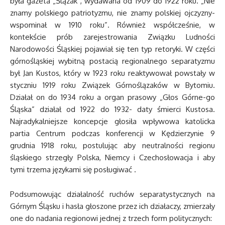
była gazeta „Ślązak”, wydawana od 1909 do 1922 roku. „Nie
znamy polskiego patriotyzmu, nie znamy polskiej ojczyzny-
wspominał w 1910 roku”. Również współcześnie, w
kontekście prób zarejestrowania Związku Ludności
Narodowości Śląskiej pojawiał się ten typ retoryki. W części
górnośląskiej wybitną postacią regionalnego separatyzmu
był Jan Kustos, który w 1923 roku reaktywował powstały w
styczniu 1919 roku Związek Górnoślązaków w Bytomiu.
Działał on do 1934 roku a organ prasowy „Głos Górne-go
Śląska” działał od 1922 do 1932- daty śmierci Kustosa.
Najradykalniejsze koncepcje głosiła wpływowa katolicka
partia Centrum podczas konferencji w Kędzierzynie 9
grudnia 1918 roku, postulując aby neutralności regionu
śląskiego strzegły Polska, Niemcy i Czechosłowacja i aby
tymi trzema językami się posługiwać .
Podsumowując działalność ruchów separatystycznych na
Górnym Śląsku i hasła głoszone przez ich działaczy, zmierzały
one do nadania regionowi jednej z trzech form politycznych: