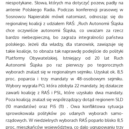
niespotykane. Słowa, których ma dotyczyć pozew, padły na
antenie Polskiego Radia. Podczas konferencji prasowej w
Sosnowcu Napieralski mówił natomiast, odnosząc się do
regionalnej koalicji z udziałem RAŚ: „Ruch Autonomii Śląska
chce oczywiście autonomii Śląska, co uważam za rzecz
bardzo niebezpieczną, bo zagraża integralności państwa
polskiego. Jeżeli dla władzy, dla stanowisk, zawiązuje się
takie koalicje, to obnaża tak naprawdę podejście do polityki
Platformy Obywatelskiej. Istniejący od 20 lat Ruch
Autonomii Śląska po raz pierwszy po tegorocznych
wyborach znalazł się w regionalnym sejmiku. Uzyskał ok. 8,5
proc. poparcia i trzy mandaty w 48-osobowym sejmiku.
Wybory wygrała PO, która zdobyła 22 mandaty. Jej działacze
zawarli koalicję z RAŚ i PSL, które uzyskało dwa mandaty.
Poza koalicją znalazł się współrządzący dotąd regionem SLD
(10 mandatów) oraz PiS (11) . Owa konfliktowa sytuacja
sprowokowała polityków po udanych wyborach samo-
rządowych. W niedzielnych wyborach RAŚ poparło blisko 8,5
proc. mieszkańców województwa, co dało ugrupowaniu trzy