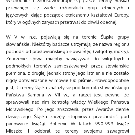
Wschodnio- i Środkowoeuropejską (także tereny Śląska)
przewinęło się wiele różnorakich grup etnicznych i
językowych dając początek etnicznemu kształtowi Europy,
który w ogólnych zarysach przetrwał do chwili obecnej.
W V w. n.e. pojawiają się na terenie Śląska grupy
słowiańskie. Niektórzy badacze utrzymują, że nazwa regionu
pochodzi od prasłowiańskiego słowa Ślęg (wilgotny, mokry).
Znaczenie słowa miałoby nawiązywać do wilgotnych i
podmokłych terenów zamieszkiwanych przez słowiańskie
plemiona, z drugiej jednak strony jego istnienie nie zostało
nigdy potwierdzone w mowie lub piśmie. Prawdopodobne
jest, iż tereny śląska znalazły się pod kontrolą słowiańskiego
Państwa Samona w VII w., a raczej jest pewne, że
sprawowali nad nim kontrolę władcy Wielkiego Państwa
Morawskiego. Po jego zniszczeniu przez Awarów ziemie
dzisiejszego Śląska zaczęły stopniowo przechodzić pod
panowanie książąt Bohemii. W latach 990-999 książę
Mieszko I odebrał te tereny swojemu szwagrowi