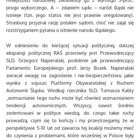
mniejszości narodowej zwolniłoby go z wymogu 5-proc.
progu wyborczego. A – zdaniem sądu – naród śląski nie
istnieje (tzn. jego status nie jest prawnie uregulowany).
Strasburg przyznał rację polskim sądom, choć nie zajął się
rozstrzyganiem pytania o istnienie narodu śląskiego.
W odniesieniu do bieżącej sytuacji politycznej, dalszej
ekspansji politycznej RAŚ przeciwny jest Przewodniczący
SLD, Grzegorz Napieralski, podobnie jak przewodniczący
Parlamentu Europejskiego prof. Jerzy Buzek. Napieralski
zwracał uwagę na zagrożenie i nie-bezpieczeństwo, jakie
wynika z sojuszu Platformy Obywatelskiej z Ruchem
Autonomii Śląska. Według rzecznika SLD, Tomasza Kality
„wzmacnianie tego ruchu może być również wzmacnianiem
tendencji autonomicznych. Wszyscy, nawet średnio
zorientowani w polityce wiedzą, do czego takie ruchy
prowadzą, czym się to kończy i my przestrzegamy, że w
perspektywie 5-10 lat od zawarcia tej koalicji możemy mieć
do czynienia z problemami, które wcześniej w Polsce były