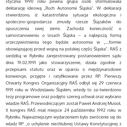
stycznia 1990 roku pewna grupa osób sformułowała
deklarację ideową „Ruch Autonomii Śląska”. W deklaracji
stwierdzono, iż katastrofalna sytuacja ekologiczna i
społeczno-gospodarcza zmusiły rzesze Ślązaków do
opuszczenia swej ziemi. Zachodzi konieczność o
samostanowieniu o losach Śląska – a najlepszą formą
urzeczywistnienia tego będzie autonomia w „…formie
obowiązującej przed wojną na polskiej części Śląska”. RAŚ z
siedzibą w Rybniku zarejestrowany postanowieniem sądu
dnia 19.02.1991 jako stowarzyszenie, działa zgodnie z
przepisami statutu oraz w oparciu o międzynarodowe
konwencje, przyjęte i ratyfikowane przez RP. Pierwszy
Otwarty Kongres Organizacyjny RAŚ odbył się 29 czerwca
1991 roku w Wodzisławiu Śląskim, wtedy to za-twierdzono
tezy programowe oraz podjęto szereg uchwał oraz wybrano
władze RAŚ. Przewodniczącym został Paweł Andrzej Musioł.
II kongres RAŚ miał miejsce 24 października 1992 roku w
Rybniku. Najważniejszym wydarzeniem było zwrócenie się do
władz RP „o uchylenie niechlubnej Ustawy Konstytucyjnej z