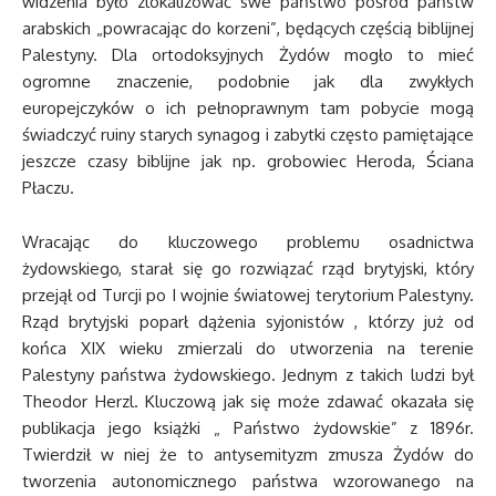
widzenia było zlokalizować swe państwo pośród państw
arabskich „powracając do korzeni”, będących częścią biblijnej
Palestyny. Dla ortodoksyjnych Żydów mogło to mieć
ogromne znaczenie, podobnie jak dla zwykłych
europejczyków o ich pełnoprawnym tam pobycie mogą
świadczyć ruiny starych synagog i zabytki często pamiętające
jeszcze czasy biblijne jak np. grobowiec Heroda, Ściana
Płaczu.
Wracając do kluczowego problemu osadnictwa
żydowskiego, starał się go rozwiązać rząd brytyjski, który
przejął od Turcji po I wojnie światowej terytorium Palestyny.
Rząd brytyjski poparł dążenia syjonistów , którzy już od
końca XIX wieku zmierzali do utworzenia na terenie
Palestyny państwa żydowskiego. Jednym z takich ludzi był
Theodor Herzl. Kluczową jak się może zdawać okazała się
publikacja jego książki „ Państwo żydowskie” z 1896r.
Twierdził w niej że to antysemityzm zmusza Żydów do
tworzenia autonomicznego państwa wzorowanego na