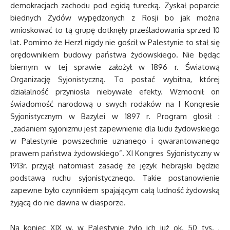
demokracjach zachodu pod egidą turecką. Zyskał poparcie
biednych Żydów wypędzonych z Rosji bo jak można
wnioskować to tą grupę dotknęły prześladowania sprzed 10
lat. Pomimo że Herzl nigdy nie gościł w Palestynie to stał się
orędownikiem budowy państwa żydowskiego. Nie będąc
biernym w tej sprawie założył w 1896 r. Światową
Organizację Syjonistyczną. To postać wybitna, której
działalność przyniosła niebywałe efekty. Wzmocnił on
świadomość narodową u swych rodaków na I Kongresie
Syjonistycznym w Bazylei w 1897 r. Program głosił :
„zadaniem syjonizmu jest zapewnienie dla ludu żydowskiego
w Palestynie powszechnie uznanego i gwarantowanego
prawem państwa żydowskiego”. XI Kongres Syjonistyczny w
1913r. przyjął natomiast zasadę że język hebrajski będzie
podstawą ruchu syjonistycznego. Takie postanowienie
zapewne było czynnikiem spajającym całą ludność żydowską
żyjącą do nie dawna w diasporze.
Na koniec XIX w. w Palestynie żyło ich już ok. 50 tys. ,