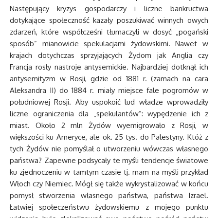
Następujący kryzys gospodarczy i liczne bankructwa
dotykające społeczność kazały poszukiwać winnych owych
zdarzeń, które współcześni tłumaczyli w dosyć „pogański
sposób” mianowicie spekulacjami żydowskimi. Nawet w
krajach dotychczas sprzyjających Żydom jak Anglia czy
Francja rosły nastroje antysemickie. Najbardziej dotknął ich
antysemityzm w Rosji, gdzie od 1881 r. (zamach na cara
Aleksandra II) do 1884 r. miały miejsce fale pogromów w
południowej Rosji. Aby uspokoić lud władze wprowadziły
liczne ograniczenia dla „spekulantów”: wypędzenie ich z
miast. Około 2 mln Żydów wyemigrowało z Rosji, w
większości ku Ameryce, ale ok. 25 tys. do Palestyny. Któż z
tych Żydów nie pomyślał o utworzeniu wówczas własnego
państwa? Zapewne podsycały te myśli tendencje światowe
ku zjednoczeniu w tamtym czasie tj. mam na myśli przykład
Włoch czy Niemiec. Mógł się także wykrystalizować w końcu
pomysł stworzenia własnego państwa, państwa Izrael.
Łatwiej społeczeństwu żydowskiemu z mojego punktu