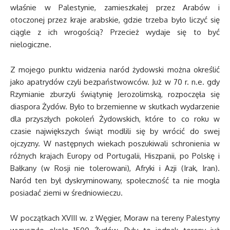
właśnie w Palestynie, zamieszkałej przez Arabów i
otoczonej przez kraje arabskie, gdzie trzeba było liczyć się
ciągle z ich wrogością? Przecież wydaje się to być
nielogiczne.
Z mojego punktu widzenia naród żydowski można określić
jako apatrydów czyli bezpaństwowców. Już w 70 r. n.e. gdy
Rzymianie zburzyli świątynię Jerozolimską, rozpoczęła się
diaspora Żydów. Było to brzemienne w skutkach wydarzenie
dla przyszłych pokoleń Żydowskich, które to co roku w
czasie największych świąt modlili się by wrócić do swej
ojczyzny. W następnych wiekach poszukiwali schronienia w
różnych krajach Europy od Portugalii, Hiszpanii, po Polskę i
Bałkany (w Rosji nie tolerowani), Afryki i Azji (Irak, Iran).
Naród ten był dyskryminowany, społeczność ta nie mogła
posiadać ziemi w średniowieczu.
W początkach XVIII w. z Węgier, Moraw na tereny Palestyny