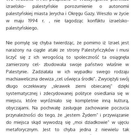
izraelsko- palestyńskie porozumienie o autonomii
palestyńskiej miasta Jerycha i Okręgu Gazy. Weszło w życie
w maju 1994 r. , nie łagodząc konfliktu izraelsko-
palestyńskiego.
Nie pomylę się chyba twierdząc, że pomimo iż Izrael jest
narażony na ciągłe ataki ze strony Palestyńczyków i musi
liczyć się z ich wrogością to społeczność ta osiągnęła
zamierzony cel- zbudowała swoje państwo właśnie w
Palestynie. Zadziałała w ich wypadku swego rodzaju
machiaweliczna dewiza „cel uświęca środki”. Zwyciężyli swój
długo oczekiwany „skrawek ziemi obiecanej” dzięki
systematycznej i zdecydowanej polityce osiedlania się w
miejscu, które wyróżniało się kompletnie inną kulturą,
obyczajami. Na pochwałę zasługuje zachowanie poczucia
przynależności do tego, że „jestem Żydem” i przywiązanie
do miejsca skąd wywodzą się „moi dziadkowie” w ujęciu
metaforycznym. Jest to chyba jedna z niewielu tak