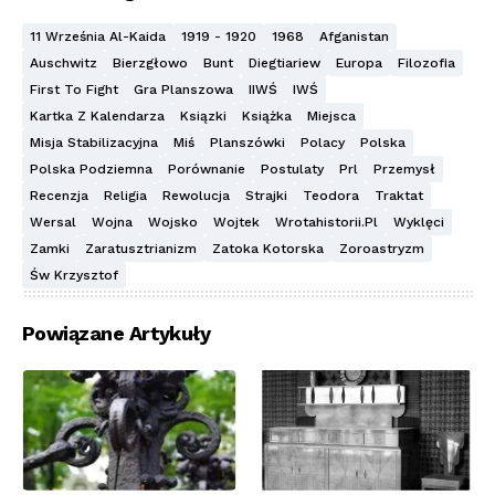
11 Września Al-Kaida
1919 - 1920
1968
Afganistan
Auschwitz
Bierzgłowo
Bunt
Diegtiariew
Europa
Filozofia
First To Fight
Gra Planszowa
IIWŚ
IWŚ
Kartka Z Kalendarza
Ksiązki
Książka
Miejsca
Misja Stabilizacyjna
Miś
Planszówki
Polacy
Polska
Polska Podziemna
Porównanie
Postulaty
Prl
Przemysł
Recenzja
Religia
Rewolucja
Strajki
Teodora
Traktat
Wersal
Wojna
Wojsko
Wojtek
Wrotahistorii.pl
Wyklęci
Zamki
Zaratusztrianizm
Zatoka Kotorska
Zoroastryzm
Św Krzysztof
Powiązane Artykuły