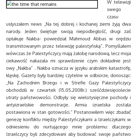
W telewizji
swego
czasu
usłyszałem news „Na tej dobrej i kochanej ziemi żyją dwa
narody. Jeden świętuje swoją niepodległość, drugi zaś
opłakuje Nakba- powiedział Mahmoud Abbas w orędziu
transmitowanym przez telewizję palestyńską”. Pomyślałem
wówczas że Palestyńczycy mają żałobę narodową, lecz moja
ciekawość nakazała mi sprawdzenie czym dokładnie jest
owy „Nakba” . Nakba oznacza w języku arabskim katastrofę,
klęskę. Gazety były bardziej czytelne w odbiorze, donosząc:
„Na Zachodnim Brzegu i w Strefie Gazy Palestyńczycy
obchodzili w czwartek (15.05.2008r.) sześćdziesięciolecie
utraty państwowości. Odbyły się wielotysięczne pochody i
antyizraelskie demonstracje. Armia izraelska została
postawiona w stan gotowości.” Postanowiłem więc zbadać
genezę konfliktu między Palestyńczykami a Izraelczykami w
odniesieniu do nurtującego mnie problemu: dlaczego
Izraelczycy byli zdecydowani aby budować swoje państwo