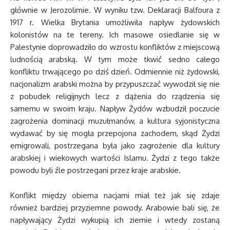
głównie w Jerozolimie. W wyniku tzw. Deklaracji Balfoura z
1917 r. Wielka Brytania umożliwiła napływ żydowskich
kolonistów na te tereny. Ich masowe osiedlanie się w
Palestynie doprowadziło do wzrostu konfliktów z miejscową
ludnością arabską. W tym może tkwić sedno całego
konfliktu trwającego po dziś dzień. Odmiennie niż żydowski,
nacjonalizm arabski można by przypuszczać wywodził się nie
z pobudek religijnych lecz z dążenia do rządzenia się
samemu w swoim kraju. Napływ Żydów wzbudził poczucie
zagrożenia dominacji muzułmanów, a kultura syjonistyczna
wydawać by się mogła przepojona zachodem, skąd Żydzi
emigrowali, postrzegana była jako zagrożenie dla kultury
arabskiej i wiekowych wartości Islamu. Żydzi z tego także
powodu byli źle postrzegani przez kraje arabskie.
Konflikt między obiema nacjami miał też jak się zdaje
również bardziej przyziemne powody. Arabowie bali się, że
napływający Żydzi wykupią ich ziemie i wtedy zostaną