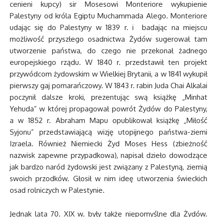
cenieni kupcy) sir Mosesowi Monteriore wykupienie
Palestyny od króla Egiptu Muchammada Alego. Monteriore
udając się do Palestyny w 1839 r. i badając na miejscu
możliwość przyszłego osadnictwa Żydów sugerował tam
utworzenie państwa, do czego nie przekonał żadnego
europejskiego rządu. W 1840 r. przedstawił ten projekt
przywódcom żydowskim w Wielkiej Brytanii, a w 1841 wykupił
pierwszy gaj pomarańczowy. W 1843 r. rabin Juda Chai Alkalai
poczynił dalsze kroki, prezentując swą książkę „Minhat
Yehuda” w której propagował powrót Żydów do Palestyny,
a w 1852 r. Abraham Mapu opublikował książkę „Miłość
Syjonu” przedstawiającą wizję utopijnego państwa-ziemi
Izraela. Również Niemiecki Żyd Moses Hess (zbieżność
nazwisk zapewne przypadkowa), napisał dzieło dowodzące
jak bardzo naród żydowski jest związany z Palestyną, ziemią
swoich przodków. Głosił w nim ideę utworzenia świeckich
osad rolniczych w Palestynie.
Jednak lata 70. XIX w. były także niepomyślne dla Żydów.