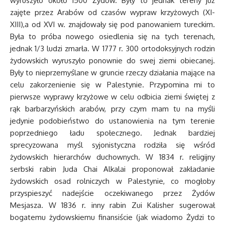
wyruszyło około 1500 Żydów. Były to jednak tereny już
zajęte przez Arabów od czasów wypraw krzyżowych (XI-
XIII),a od XVI w. znajdowały się pod panowaniem tureckim.
Była to próba nowego osiedlenia się na tych terenach,
jednak 1/3 ludzi zmarła. W 1777 r. 300 ortodoksyjnych rodzin
żydowskich wyruszyło ponownie do swej ziemi obiecanej.
Były to nieprzemyślane w gruncie rzeczy działania mające na
celu zakorzenienie się w Palestynie. Przypomina mi to
pierwsze wyprawy krzyżowe w celu odbicia ziemi świętej z
rąk barbarzyńskich arabów, przy czym mam tu na myśli
jedynie podobieństwo do ustanowienia na tym terenie
poprzedniego ładu społecznego. Jednak bardziej
sprecyzowana myśl syjonistyczna rodziła się wśród
żydowskich hierarchów duchownych. W 1834 r. religijny
serbski rabin Juda Chai Alkalai proponował zakładanie
żydowskich osad rolniczych w Palestynie, co mogłoby
przyspieszyć nadejście oczekiwanego przez Żydów
Mesjasza. W 1836 r. inny rabin Zui Kalisher sugerował
bogatemu żydowskiemu finansiście (jak wiadomo Żydzi to