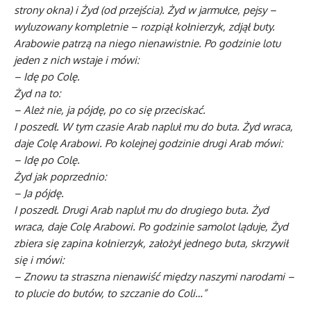
strony okna) i Żyd (od przejścia). Żyd w jarmułce, pejsy –
wyluzowany kompletnie – rozpiął kołnierzyk, zdjął buty.
Arabowie patrzą na niego nienawistnie. Po godzinie lotu
jeden z nich wstaje i mówi:
– Idę po Colę.
Żyd na to:
– Ależ nie, ja pójdę, po co się przeciskać.
I poszedł. W tym czasie Arab napluł mu do buta. Żyd wraca,
daje Colę Arabowi. Po kolejnej godzinie drugi Arab mówi:
– Idę po Colę.
Żyd jak poprzednio:
– Ja pójdę.
I poszedł. Drugi Arab napluł mu do drugiego buta. Żyd
wraca, daje Colę Arabowi. Po godzinie samolot ląduje, Żyd
zbiera się zapina kołnierzyk, założył jednego buta, skrzywił
się i mówi:
– Znowu ta straszna nienawiść między naszymi narodami –
to plucie do butów, to szczanie do Coli…”