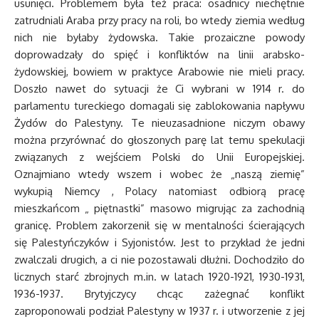
usunięci. Problemem była też praca: osadnicy niechętnie
zatrudniali Araba przy pracy na roli, bo wtedy ziemia według
nich nie byłaby żydowska. Takie prozaiczne powody
doprowadzały do spięć i konfliktów na linii arabsko-
żydowskiej, bowiem w praktyce Arabowie nie mieli pracy.
Doszło nawet do sytuacji że Ci wybrani w 1914 r. do
parlamentu tureckiego domagali się zablokowania napływu
Żydów do Palestyny. Te nieuzasadnione niczym obawy
można przyrównać do głoszonych parę lat temu spekulacji
związanych z wejściem Polski do Unii Europejskiej.
Oznajmiano wtedy wszem i wobec że „naszą ziemię”
wykupią Niemcy , Polacy natomiast odbiorą pracę
mieszkańcom „ piętnastki” masowo migrując za zachodnią
granicę. Problem zakorzenił się w mentalności ścierających
się Palestyńczyków i Syjonistów. Jest to przykład że jedni
zwalczali drugich, a ci nie pozostawali dłużni. Dochodziło do
licznych starć zbrojnych m.in. w latach 1920-1921, 1930-1931,
1936-1937. Brytyjczycy chcąc zażegnać konflikt
zaproponowali podział Palestyny w 1937 r. i utworzenie z jej