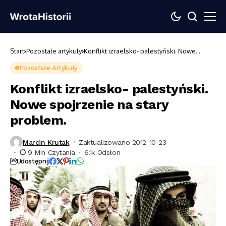
Start
Pozostałe artykuły
Konflikt izraelsko- palestyński. Nowe
spojrzenie na stary problem.
Pozostałe Artykuły
Konflikt izraelsko- palestyński.
Nowe spojrzenie na stary
problem.
Marcin Krutak
Zaktualizowano 2012-10-23
9 Min Czytania
6.1k Odsłon
Udostępnij