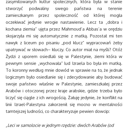
zasymilowanych kultur społecznych, która była w stanie
stworzyć podwaliny swego państwa na terenie
zamieszkanym przez społeczność od której mogła
oczekiwać jedynie wrogie nastawienie. Lecz ta „dobra i
kochana ziemia” ujęta przez Mahmoud’a Abbas’a w orędziu
skojarzyła mi się automatycznie z matką. Pozostał mi ten
nawyk z liceum po pisaniu „pod klucz” wypracowań żeby
upatrywać w słowach– kluczy. Co autor miał na myśli? Otóż
Żydzi z uporem osiedlali się w Palestynie, ziemi która w
pewnym sensie „wychowała” lud Izraela bo była im matką.
To koronny według mnie dowód w sprawie na to, że jednak
logicznym było osiedlanie się i zdecydowanie aby budować
swoje państwo właśnie w Palestynie, zamieszkałej przez
Arabów i otoczonej przez kraje arabskie, gdzie trzeba było
liczyć się ciągle z ich wrogością. Żałuję jedynie, że konflikt na
linii Izrael-Palestyna zakorzenił się mocno w mentalności
tamtejszej ludności, co charakteryzuje pewien dowcip:
„Leci w samolocie w jednym rzędzie: dwóch Arabów (od