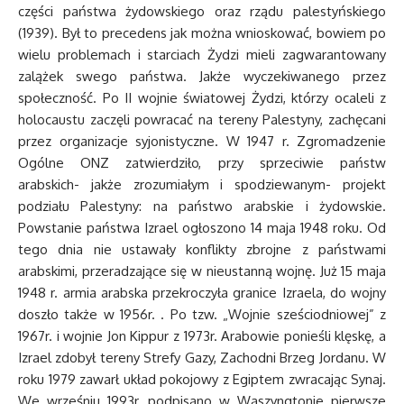
części państwa żydowskiego oraz rządu palestyńskiego
(1939). Był to precedens jak można wnioskować, bowiem po
wielu problemach i starciach Żydzi mieli zagwarantowany
zalążek swego państwa. Jakże wyczekiwanego przez
społeczność. Po II wojnie światowej Żydzi, którzy ocaleli z
holocaustu zaczęli powracać na tereny Palestyny, zachęcani
przez organizacje syjonistyczne. W 1947 r. Zgromadzenie
Ogólne ONZ zatwierdziło, przy sprzeciwie państw
arabskich- jakże zrozumiałym i spodziewanym- projekt
podziału Palestyny: na państwo arabskie i żydowskie.
Powstanie państwa Izrael ogłoszono 14 maja 1948 roku. Od
tego dnia nie ustawały konflikty zbrojne z państwami
arabskimi, przeradzające się w nieustanną wojnę. Już 15 maja
1948 r. armia arabska przekroczyła granice Izraela, do wojny
doszło także w 1956r. . Po tzw. „Wojnie sześciodniowej” z
1967r. i wojnie Jon Kippur z 1973r. Arabowie ponieśli klęskę, a
Izrael zdobył tereny Strefy Gazy, Zachodni Brzeg Jordanu. W
roku 1979 zawarł układ pokojowy z Egiptem zwracając Synaj.
We wrześniu 1993r. podpisano w Waszyngtonie pierwsze