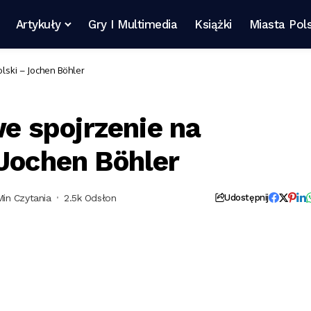
Artykuły
Gry I Multimedia
Książki
Miasta Pols
ski – Jochen Böhler
 spojrzenie na
 Jochen Böhler
Min Czytania
2.5k Odsłon
Udostępnij