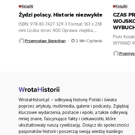
Książki
Książki
Żydzi polscy. Historie niezwykłe
CZAS PR
WOJSKO
ISBN: 978-83-7427-329-3 Format: 163 x 238
WYBUCH
mm Liczba stron: 400 Oprawa: miękka...
Piotr Koła
Przemysław Sierechan
2 Min Czytania
WYWIAD W
WYBUCHU 
Przemys
WrotaHistorii.pl – odkrywaj historię Polski i świata
poprzez artykuły, multimedia, galerie i podcasty. Zgłębiaj
kluczowe wydarzenia, postacie i epoki, a także odkrywaj
mniej znane, fascynujące fakty i ciekawostki, które
ukształtowały naszą cywilizację. Dołącz do społeczności
pasjonatów historii i poszerzaj swoją wiedzę każdego