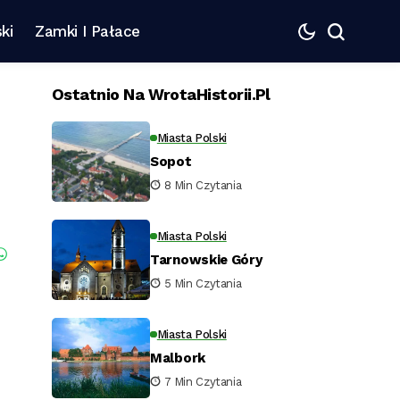
ki
Zamki I Pałace
Ostatnio Na WrotaHistorii.pl
Miasta Polski
Sopot
8 Min Czytania
Miasta Polski
Tarnowskie Góry
5 Min Czytania
Miasta Polski
Malbork
7 Min Czytania