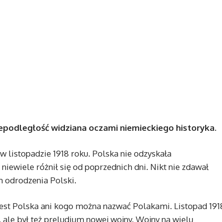
iepodległość widziana oczami niemieckiego historyka.
w listopadzie 1918 roku. Polska nie odzyskała
a niewiele różnił się od poprzednich dni. Nikt nie zdawał
m odrodzenia Polski.
 jest Polska ani kogo można nazwać Polakami. Listopad 191
, ale był też preludium nowej wojny. Wojny na wielu