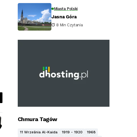
Miasta Polski
Jasna Góra
i
8 Min Czytania
Chmura Tagów
11 Września Al-Kaida
1919 - 1920
1968