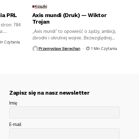
Książki
ia PRL
Axis mundi (Druk) — Wiktor
Trojan
stron: 784
:...
„Axis mundi” to opowieść o żądzy, ambicji,
zbrodni i okrutnej wojnie. Bezwzględnej
in Czytania
i cynicznej dyplomacji,...
Przemysław Sierechan
1 Min Czytania
Zapisz się na nasz newsletter
Imię
E-mail