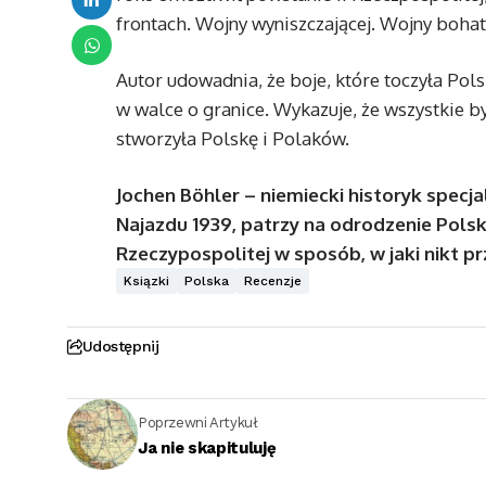
frontach. Wojny wyniszczającej. Wojny boha
Autor udowadnia, że boje, które toczyła Pol
w walce o granice. Wykazuje, że wszystkie b
stworzyła Polskę i Polaków.
Jochen Böhler – niemiecki historyk specjal
Najazdu 1939, patrzy na odrodzenie Polski
Rzeczypospolitej w sposób, w jaki nikt pr
Ksiązki
Polska
Recenzje
Udostępnij
Poprzewni Artykuł
Ja nie skapituluję