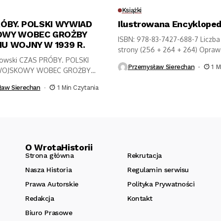
Książki
ÓBY. POLSKI WYWIAD
Ilustrowana Encykloped
WY WOBEC GROŻBY
ISBN: 978-83-7427-688-7 Liczba 
U WOJNY W 1939 R.
strony (256 + 264 + 264) Oprawa
kowski CZAS PRÓBY. POLSKI
Przemysław Sierechan
1 M
OJSKOWY WOBEC GROŻBY
WOJNY W...
ław Sierechan
1 Min Czytania
O WrotaHistorii
Strona główna
Rekrutacja
Nasza Historia
Regulamin serwisu
Prawa Autorskie
Polityka Prywatności
Redakcja
Kontakt
Biuro Prasowe