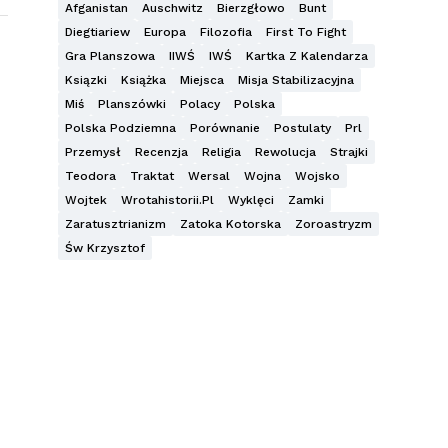
Afganistan
Auschwitz
Bierzgłowo
Bunt
Diegtiariew
Europa
Filozofia
First To Fight
Gra Planszowa
IIWŚ
IWŚ
Kartka Z Kalendarza
Ksiązki
Książka
Miejsca
Misja Stabilizacyjna
Miś
Planszówki
Polacy
Polska
Polska Podziemna
Porównanie
Postulaty
Prl
Przemysł
Recenzja
Religia
Rewolucja
Strajki
Teodora
Traktat
Wersal
Wojna
Wojsko
Wojtek
Wrotahistorii.pl
Wyklęci
Zamki
Zaratusztrianizm
Zatoka Kotorska
Zoroastryzm
Św Krzysztof