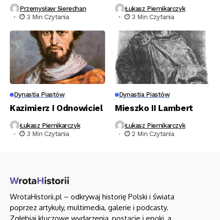
Przemysław Sierechan
Łukasz Piernikarczyk
3 Min Czytania
3 Min Czytania
Dynastia Piastów
Dynastia Piastów
Kazimierz I Odnowiciel
Mieszko II Lambert
Łukasz Piernikarczyk
Łukasz Piernikarczyk
3 Min Czytania
2 Min Czytania
WrotaHistorii.pl – odkrywaj historię Polski i świata
poprzez artykuły, multimedia, galerie i podcasty.
Zgłębiaj kluczowe wydarzenia, postacie i epoki, a