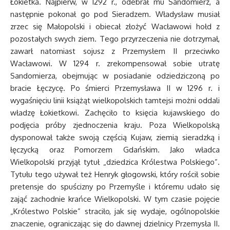
Łokietka. Najpierw, w 1292 r., odebrał mu Sandomierz, a
następnie pokonał go pod Sieradzem. Władysław musiał
zrzec się Małopolski i obiecał złożyć Wacławowi hołd z
pozostałych swych ziem. Tego przyrzeczenia nie dotrzymał,
zawarł natomiast sojusz z Przemysłem II przeciwko
Wacławowi. W 1294 r. zrekompensował sobie utratę
Sandomierza, obejmując w posiadanie odziedziczoną po
bracie Łęczycę. Po śmierci Przemysława II w 1296 r. i
wygaśnięciu linii książąt wielkopolskich tamtejsi możni oddali
władzę Łokietkowi. Zachęciło to księcia kujawskiego do
podjęcia próby zjednoczenia kraju. Poza Wielkopolską
dysponował także swoją częścią Kujaw, ziemią sieradzką i
łęczycką oraz Pomorzem Gdańskim. Jako władca
Wielkopolski przyjął tytuł „dziedzica Królestwa Polskiego”.
Tytułu tego używał też Henryk głogowski, który rościł sobie
pretensje do spuścizny po Przemyśle i któremu udało się
zająć zachodnie krańce Wielkopolski. W tym czasie pojęcie
„Królestwo Polskie” straciło, jak się wydaje, ogólnopolskie
znaczenie, ograniczając się do dawnej dzielnicy Przemysła II.