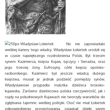
Nic nie zapowiadało
wielkiej kariery tego władcy. Władysław Łokietek urodził się
w czasie największego rozdrobnienia Polski. Był trzecim
synem Kazimierza, księcia Kujaw, Łęczycy i Sieradza, oraz
jego trzeciej żony, Eufrozyny, córki księcia opolsko-
raciborskiego. Kazimierz był jeszcze władcą dużego
księstwa, musiał je jednak podzielić pomiędzy synów.
Władysławowi przypadła malutka dzielnica brzesko-
kujawska. Zarówno dzielnicowa polska rzeczywistość, jak i
rządy na południowych Kujawach nie tworzyły warunków do
zgłębiania tajemnic wielkiej polityki. Choć nie miał Łokietek
odpowiedniego przygotowania, osiągnął dzięki swym