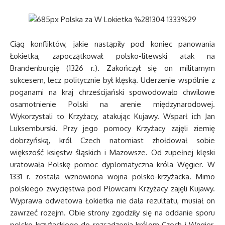
Ciąg konfliktów, jakie nastąpiły pod koniec panowania
Łokietka, zapoczątkował polsko-litewski atak na
Brandenburgię (1326 r.). Zakończył się on militarnym
sukcesem, lecz politycznie był klęską. Uderzenie wspólnie z
poganami na kraj chrześcijański spowodowało chwilowe
osamotnienie Polski na arenie międzynarodowej.
Wykorzystali to Krzyżacy, atakując Kujawy. Wsparł ich Jan
Luksemburski. Przy jego pomocy Krzyżacy zajęli ziemię
dobrzyńską, król Czech natomiast zhołdował sobie
większość księstw śląskich i Mazowsze. Od zupełnej klęski
uratowała Polskę pomoc dyplomatyczna króla Węgier. W
1331 r. została wznowiona wojna polsko-krzyżacka. Mimo
polskiego zwycięstwa pod Płowcami Krzyżacy zajęli Kujawy.
Wyprawa odwetowa Łokietka nie dała rezultatu, musiał on
zawrzeć rozejm. Obie strony zgodziły się na oddanie sporu
polsko-krzyżackiego do rozsądzenia królom Czech i Węgier.