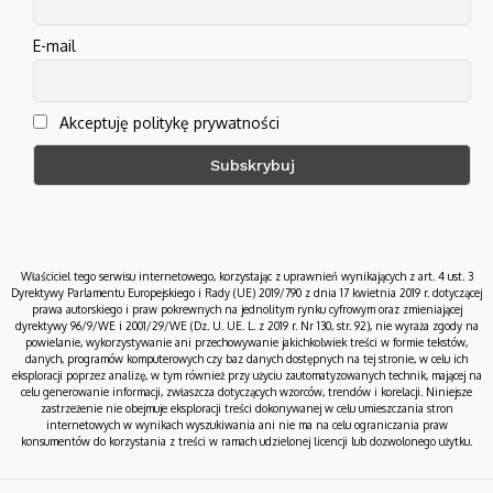
E-mail
Akceptuję politykę prywatności
Właściciel tego serwisu internetowego, korzystając z uprawnień wynikających z art. 4 ust. 3
Dyrektywy Parlamentu Europejskiego i Rady (UE) 2019/790 z dnia 17 kwietnia 2019 r. dotyczącej
prawa autorskiego i praw pokrewnych na jednolitym rynku cyfrowym oraz zmieniającej
dyrektywy 96/9/WE i 2001/29/WE (Dz. U. UE. L. z 2019 r. Nr 130, str. 92), nie wyraża zgody na
powielanie, wykorzystywanie ani przechowywanie jakichkolwiek treści w formie tekstów,
danych, programów komputerowych czy baz danych dostępnych na tej stronie, w celu ich
eksploracji poprzez analizę, w tym również przy użyciu zautomatyzowanych technik, mającej na
celu generowanie informacji, zwłaszcza dotyczących wzorców, trendów i korelacji. Niniejsze
zastrzeżenie nie obejmuje eksploracji treści dokonywanej w celu umieszczania stron
internetowych w wynikach wyszukiwania ani nie ma na celu ograniczania praw
konsumentów do korzystania z treści w ramach udzielonej licencji lub dozwolonego użytku.