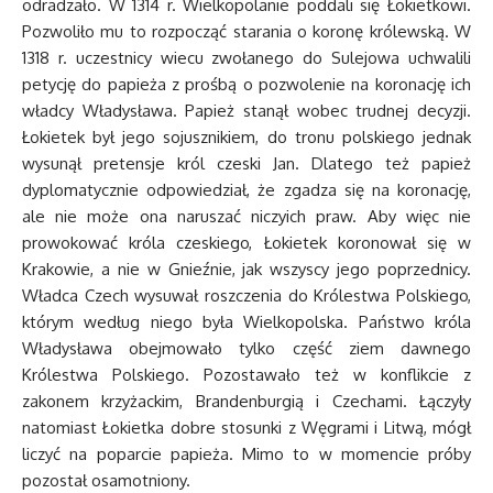
odradzało. W 1314 r. Wielkopolanie poddali się Łokietkowi.
Pozwoliło mu to rozpocząć starania o koronę królewską. W
1318 r. uczestnicy wiecu zwołanego do Sulejowa uchwalili
petycję do papieża z prośbą o pozwolenie na koronację ich
władcy Władysława. Papież stanął wobec trudnej decyzji.
Łokietek był jego sojusznikiem, do tronu polskiego jednak
wysunął pretensje król czeski Jan. Dlatego też papież
dyplomatycznie odpowiedział, że zgadza się na koronację,
ale nie może ona naruszać niczyich praw. Aby więc nie
prowokować króla czeskiego, Łokietek koronował się w
Krakowie, a nie w Gnieźnie, jak wszyscy jego poprzednicy.
Władca Czech wysuwał roszczenia do Królestwa Polskiego,
którym według niego była Wielkopolska. Państwo króla
Władysława obejmowało tylko część ziem dawnego
Królestwa Polskiego. Pozostawało też w konflikcie z
zakonem krzyżackim, Brandenburgią i Czechami. Łączyły
natomiast Łokietka dobre stosunki z Węgrami i Litwą, mógł
liczyć na poparcie papieża. Mimo to w momencie próby
pozostał osamotniony.