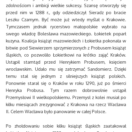
zdolnościom i ambicji wielkie sukcesy. Szansę otworzyły się
przed nim w 1288 r., gdy odziedziczył Sieradz po bracie
Leszku Czarnym. Być może już wtedy myślał o Krakowie.
Tymczasem jednak rycerstwo małopolskie wybrało na
swego władcę Bolesława mazowieckiego. Łokietek poparł
kuzyna. Koalicja książąt mazowieckich i Łokietka pokonała w
bitwie pod Siewierzem sprzymierzonych z Probusem książąt
śląskich, co pozwoliło Łokietkowi na krótko zająć Kraków.
Ustąpił stamtąd przed Henrykiem Probusem, księciem
wrocławskim. Udało mu się zatrzymać Sandomierz. Dzięki
temu stał się jednym z silniejszych książąt polskich.
Ponownie starał się o Kraków w roku 1290, już po śmierci
Henryka Probusa. Tym razem dobrowolnie ustąpił
Przemysłowi II wielkopolskiemu. Przemysł z kolei musiał po
kilku miesiącach zrezygnować z Krakowa na rzecz Wacława
II. Celem Wacława było panowanie w całej Polsce.
Po zhołdowaniu sobie kilku książąt śląskich zaatakował