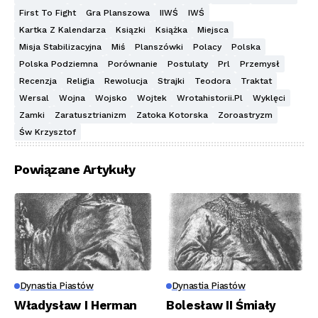
First To Fight
Gra Planszowa
IIWŚ
IWŚ
Kartka Z Kalendarza
Ksiązki
Książka
Miejsca
Misja Stabilizacyjna
Miś
Planszówki
Polacy
Polska
Polska Podziemna
Porównanie
Postulaty
Prl
Przemysł
Recenzja
Religia
Rewolucja
Strajki
Teodora
Traktat
Wersal
Wojna
Wojsko
Wojtek
Wrotahistorii.pl
Wyklęci
Zamki
Zaratusztrianizm
Zatoka Kotorska
Zoroastryzm
Św Krzysztof
Powiązane Artykuły
Dynastia Piastów
Dynastia Piastów
Władysław I Herman
Bolesław II Śmiały