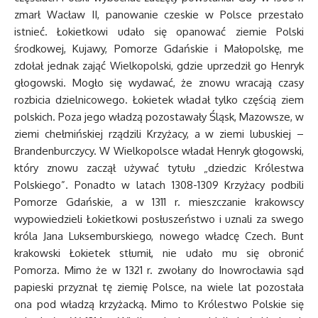
zmarł Wacław II, panowanie czeskie w Polsce przestało
istnieć. Łokietkowi udało się opanować ziemie Polski
środkowej, Kujawy, Pomorze Gdańskie i Małopolskę, me
zdołał jednak zająć Wielkopolski, gdzie uprzedził go Henryk
głogowski. Mogło się wydawać, że znowu wracają czasy
rozbicia dzielnicowego. Łokietek władał tylko częścią ziem
polskich. Poza jego władzą pozostawały Śląsk, Mazowsze, w
ziemi chełmińskiej rządzili Krzyżacy, a w ziemi lubuskiej –
Brandenburczycy. W Wielkopolsce władał Henryk głogowski,
który znowu zaczął używać tytułu „dziedzic Królestwa
Polskiego”. Ponadto w latach 1308-1309 Krzyżacy podbili
Pomorze Gdańskie, a w 1311 r. mieszczanie krakowscy
wypowiedzieli Łokietkowi posłuszeństwo i uznali za swego
króla Jana Luksemburskiego, nowego władcę Czech. Bunt
krakowski Łokietek stłumił, nie udało mu się obronić
Pomorza. Mimo że w 1321 r. zwołany do Inowrocławia sąd
papieski przyznał tę ziemię Polsce, na wiele lat pozostała
ona pod władzą krzyżacką. Mimo to Królestwo Polskie się