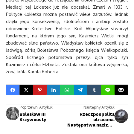
Mediacji tej Łokietek już nie doczekał. Zmarł w 1333 r.
Polityce Łokietka można postawić wiele zarzutów. Jednak
dzięki jego konsekwencji, zdolnościom i ambicji zostało
odnowione Krolestwo Polskie. Król Władysław stworzył
fundament, na którym jego syn, Kazimierz Wielki, mógł
zbudować silne państwo. Władysław Łokietek ożenił się z
Jadwigą, córką Bolesława Pobożnego, księcia Wielkopolski.
Spośród licznego potomstwa przeżył ojca tylko syn
Kazimierz i córka Elżbieta. Została ona królowa węgierska,
żoną króla Karola Roberta.
Poprzewni Artykuł
Następny Artykuł
Bolesław III
Rzeczpospolita
Krzywousty
utracona.
Następstwa nazizmu
i komunizmu na