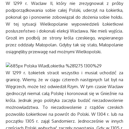
W 1299 r. Wacław II, który nie zrezygnował z próby
podporządkowania sobie całej Polski, uderzył na Łokietka,
pokonał go i ponownie zobowiązał do złożenia sobie hołdu.
W tej sytuacji Wielkopolanie wypowiedzieli Łokietkowi
posłuszeństwo i dokonali elekcji Wacława. Nie mieli wyjścia.
Groził im podbój ze strony króla czeskiego, wspieranego
przez oddziały Małopolan. Gdyby tak się stało, Małopolanie
osiągnęliby przewagę nad możnymi Wielkopolski.
W 1299 r. Łokietek stracił wszystko i musiał uchodzić za
granicę. Wiemy, że w ciągu czterech następnych lat był na
Węgrzech, może też odwiedził Rzym. W tym czasie Wacław
zjednoczył niemal całą Polskę i koronował się w Gnieźnie na
króla. Jednak jego polityka zaczęła budzić niezadowolenie
możnowładztwa. To niezadowolenie z rządów czeskich
pozwoliło Łokietkowi na powrót do Polski. W 1304 r. lub na
początku 1305 r. zajął Sandomierz. Jednocześnie w innych
częściach Polski wybuchać zaczęły powstania. Gdy w 1305 r.