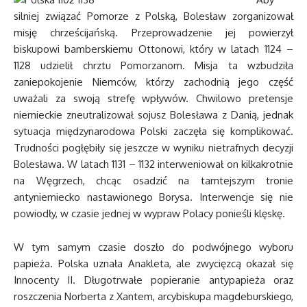
silniej związać Pomorze z Polską, Bolesław zorganizował
misję chrześcijańską. Przeprowadzenie jej powierzył
biskupowi bamberskiemu Ottonowi, który w latach 1124 –
1128 udzielił chrztu Pomorzanom. Misja ta wzbudziła
zaniepokojenie Niemców, którzy zachodnią jego część
uważali za swoją strefę wpływów. Chwilowo pretensje
niemieckie zneutralizował sojusz Bolesława z Danią, jednak
sytuacja międzynarodowa Polski zaczęła się komplikować.
Trudności pogłębiły się jeszcze w wyniku nietrafnych decyzji
Bolesława. W latach 1131 – 1132 interweniował on kilkakrotnie
na Węgrzech, chcąc osadzić na tamtejszym tronie
antyniemiecko nastawionego Borysa. Interwencje się nie
powiodły, w czasie jednej w wypraw Polacy ponieśli klęskę.
W tym samym czasie doszło do podwójnego wyboru
papieża. Polska uznała Anakleta, ale zwycięzcą okazał się
Innocenty II. Długotrwałe popieranie antypapieża oraz
roszczenia Norberta z Xantem, arcybiskupa magdeburskiego,