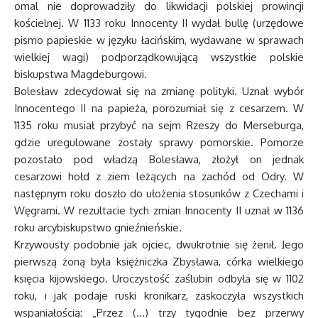
omal nie doprowadziły do likwidacji polskiej prowincji
kościelnej. W 1133 roku Innocenty II wydał bullę (urzędowe
pismo papieskie w języku łacińskim, wydawane w sprawach
wielkiej wagi) podporządkowującą wszystkie polskie
biskupstwa Magdeburgowi.
Bolesław zdecydował się na zmianę polityki. Uznał wybór
Innocentego II na papieża, porozumiał się z cesarzem. W
1135 roku musiał przybyć na sejm Rzeszy do Merseburga,
gdzie uregulowane zostały sprawy pomorskie. Pomorze
pozostało pod władzą Bolesława, złożył on jednak
cesarzowi hołd z ziem leżących na zachód od Odry. W
następnym roku doszło do ułożenia stosunków z Czechami i
Węgrami. W rezultacie tych zmian Innocenty II uznał w 1136
roku arcybiskupstwo gnieźnieńskie.
Krzywousty podobnie jak ojciec, dwukrotnie się żenił. Jego
pierwszą żoną była księżniczka Zbysława, córka wielkiego
księcia kijowskiego. Uroczystość zaślubin odbyła się w 1102
roku, i jak podaje ruski kronikarz, zaskoczyła wszystkich
wspaniałością: „Przez (…) trzy tygodnie bez przerwy