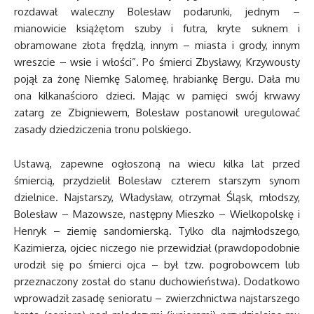
rozdawał waleczny Bolesław podarunki, jednym –
mianowicie książętom szuby i futra, kryte suknem i
obramowane złota frędzlą, innym – miasta i grody, innym
wreszcie – wsie i włości”. Po śmierci Zbysławy, Krzywousty
pojął za żonę Niemkę Salomeę, hrabiankę Bergu. Dała mu
ona kilkanaścioro dzieci. Mając w pamięci swój krwawy
zatarg ze Zbigniewem, Bolesław postanowił uregulować
zasady dziedziczenia tronu polskiego.
Ustawą, zapewne ogłoszoną na wiecu kilka lat przed
śmiercią, przydzielił Bolesław czterem starszym synom
dzielnice. Najstarszy, Władysław, otrzymał Śląsk, młodszy,
Bolesław – Mazowsze, następny Mieszko – Wielkopolskę i
Henryk – ziemię sandomierską. Tylko dla najmłodszego,
Kazimierza, ojciec niczego nie przewidział (prawdopodobnie
urodził się po śmierci ojca – był tzw. pogrobowcem lub
przeznaczony został do stanu duchowieństwa). Dodatkowo
wprowadził zasadę senioratu – zwierzchnictwa najstarszego