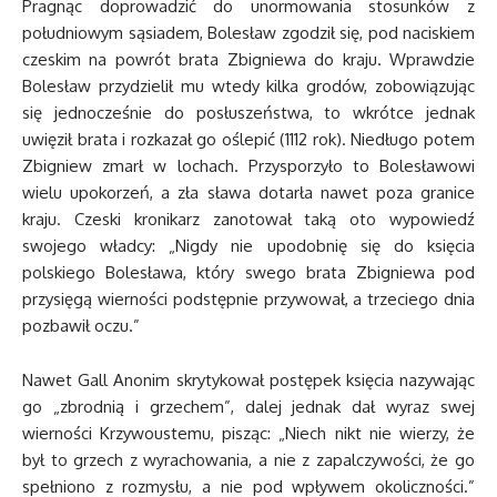
Pragnąc doprowadzić do unormowania stosunków z
południowym sąsiadem, Bolesław zgodził się, pod naciskiem
czeskim na powrót brata Zbigniewa do kraju. Wprawdzie
Bolesław przydzielił mu wtedy kilka grodów, zobowiązując
się jednocześnie do posłuszeństwa, to wkrótce jednak
uwięził brata i rozkazał go oślepić (1112 rok). Niedługo potem
Zbigniew zmarł w lochach. Przysporzyło to Bolesławowi
wielu upokorzeń, a zła sława dotarła nawet poza granice
kraju. Czeski kronikarz zanotował taką oto wypowiedź
swojego władcy: „Nigdy nie upodobnię się do księcia
polskiego Bolesława, który swego brata Zbigniewa pod
przysięgą wierności podstępnie przywował, a trzeciego dnia
pozbawił oczu.”
Nawet Gall Anonim skrytykował postępek księcia nazywając
go „zbrodnią i grzechem”, dalej jednak dał wyraz swej
wierności Krzywoustemu, pisząc: „Niech nikt nie wierzy, że
był to grzech z wyrachowania, a nie z zapalczywości, że go
spełniono z rozmysłu, a nie pod wpływem okoliczności.”