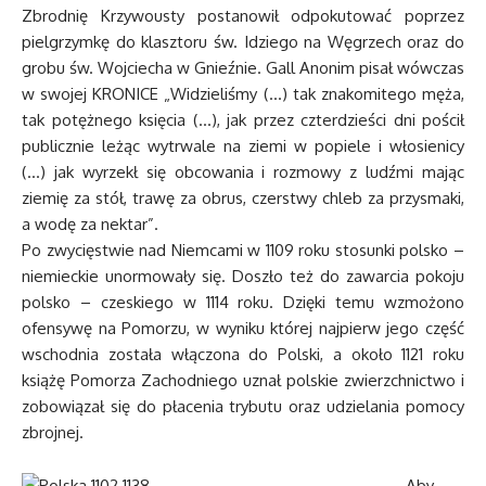
Zbrodnię Krzywousty postanowił odpokutować poprzez
pielgrzymkę do klasztoru św. Idziego na Węgrzech oraz do
grobu św. Wojciecha w Gnieźnie. Gall Anonim pisał wówczas
w swojej KRONICE „Widzieliśmy (…) tak znakomitego męża,
tak potężnego księcia (…), jak przez czterdzieści dni pościł
publicznie leżąc wytrwale na ziemi w popiele i włosienicy
(…) jak wyrzekł się obcowania i rozmowy z ludźmi mając
ziemię za stół, trawę za obrus, czerstwy chleb za przysmaki,
a wodę za nektar”.
Po zwycięstwie nad Niemcami w 1109 roku stosunki polsko –
niemieckie unormowały się. Doszło też do zawarcia pokoju
polsko – czeskiego w 1114 roku. Dzięki temu wzmożono
ofensywę na Pomorzu, w wyniku której najpierw jego część
wschodnia została włączona do Polski, a około 1121 roku
książę Pomorza Zachodniego uznał polskie zwierzchnictwo i
zobowiązał się do płacenia trybutu oraz udzielania pomocy
zbrojnej.
Aby