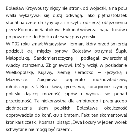
Bolesław Krzywousty nigdy nie stronił od wojaczki, a na polu
walki wykazywał się dużą odwagą. Jako piętnastolatek
stanął na czele drużyny ojca i ruszył z odsieczą oblężonemu
przez Pomorzan Santokowi. Pokonał wówczas napastników i
po powrocie do Płocka otrzymał pas rycerski.
W 1102 roku zmarł Władysław Herman, który przed śmiercią
podzielił kraj między synów. Bolesław otrzymał Śląsk,
Małopolskę, Sandomierszczyznę i podlegał zwierzchniej
władzy starszemu, Zbigniewowi, który wziął w posiadanie
Wielkopolskę, Kujawy, ziemię sieradzko – łęczycką i
Mazowsze. Zbigniewa popierało możnowładztwo,
młodszego zaś Bolesława, rycerstwo, spragnione czynnej
polityki dającej możność łupów i wybicia się ponad
przeciętność. Ta niekorzystna dla ambitnego i pragnącego
zjednoczenia ziem polskich Bolesława okoliczność
doprowadziła do konfliktu z bratem. Fakt ten skomentował
kronikarz czeski, Kosmas, pisząc: „Dwa kocury w jeden worek
schwytane nie mogą być razem”.