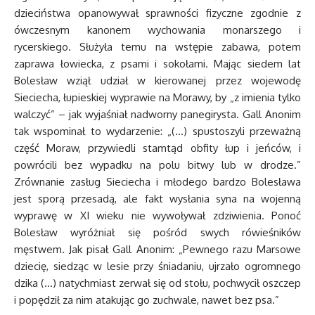
dzieciństwa opanowywał sprawności fizyczne zgodnie z
ówczesnym kanonem wychowania monarszego i
rycerskiego. Służyła temu na wstępie zabawa, potem
zaprawa łowiecka, z psami i sokołami. Mając siedem lat
Bolesław wziął udział w kierowanej przez wojewodę
Sieciecha, łupieskiej wyprawie na Morawy, by „z imienia tylko
walczyć” – jak wyjaśniał nadworny panegirysta. Gall Anonim
tak wspominał to wydarzenie: „(…) spustoszyli przeważną
część Moraw, przywiedli stamtąd obfity łup i jeńców, i
powrócili bez wypadku na polu bitwy lub w drodze.”
Zrównanie zasług Sieciecha i młodego bardzo Bolesława
jest sporą przesadą, ale fakt wysłania syna na wojenną
wyprawę w XI wieku nie wywoływał zdziwienia. Ponoć
Bolesław wyróżniał się pośród swych rówieśników
męstwem. Jak pisał Gall Anonim: „Pewnego razu Marsowe
dziecię, siedząc w lesie przy śniadaniu, ujrzało ogromnego
dzika (…) natychmiast zerwał się od stołu, pochwycił oszczep
i popędził za nim atakując go zuchwale, nawet bez psa.”