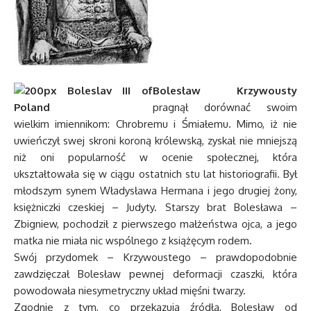
Bolesław Krzywousty
pragnął dorównać swoim
wielkim imiennikom: Chrobremu i Śmiałemu. Mimo, iż nie
uwieńczył swej skroni koroną królewską, zyskał nie mniejszą
niż oni popularność w ocenie społecznej, która
ukształtowała się w ciągu ostatnich stu lat historiografii. Był
młodszym synem Władysława Hermana i jego drugiej żony,
księżniczki czeskiej – Judyty. Starszy brat Bolesława –
Zbigniew, pochodził z pierwszego małżeństwa ojca, a jego
matka nie miała nic wspólnego z książęcym rodem.
Swój przydomek – Krzywoustego – prawdopodobnie
zawdzięczał Bolesław pewnej deformacji czaszki, która
powodowała niesymetryczny układ mięśni twarzy.
Zgodnie z tym, co przekazują źródła, Bolesław od