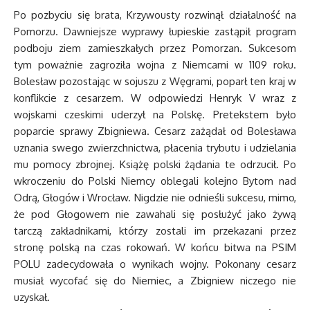
Po pozbyciu się brata, Krzywousty rozwinął działalność na
Pomorzu. Dawniejsze wyprawy łupieskie zastąpił program
podboju ziem zamieszkałych przez Pomorzan. Sukcesom
tym poważnie zagroziła wojna z Niemcami w 1109 roku.
Bolesław pozostając w sojuszu z Węgrami, poparł ten kraj w
konflikcie z cesarzem. W odpowiedzi Henryk V wraz z
wojskami czeskimi uderzył na Polskę. Pretekstem było
poparcie sprawy Zbigniewa. Cesarz zażądał od Bolesława
uznania swego zwierzchnictwa, płacenia trybutu i udzielania
mu pomocy zbrojnej. Książę polski żądania te odrzucił. Po
wkroczeniu do Polski Niemcy oblegali kolejno Bytom nad
Odrą, Głogów i Wrocław. Nigdzie nie odnieśli sukcesu, mimo,
że pod Głogowem nie zawahali się posłużyć jako żywą
tarczą zakładnikami, którzy zostali im przekazani przez
stronę polską na czas rokowań. W końcu bitwa na PSIM
POLU zadecydowała o wynikach wojny. Pokonany cesarz
musiał wycofać się do Niemiec, a Zbigniew niczego nie
uzyskał.