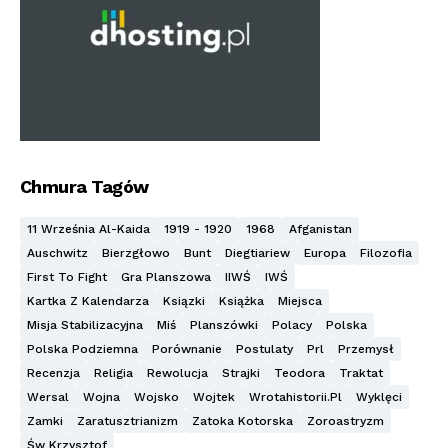
Chmura Tagów
11 Września Al-Kaida
1919 - 1920
1968
Afganistan
Auschwitz
Bierzgłowo
Bunt
Diegtiariew
Europa
Filozofia
First To Fight
Gra Planszowa
IIWŚ
IWŚ
Kartka Z Kalendarza
Ksiązki
Książka
Miejsca
Misja Stabilizacyjna
Miś
Planszówki
Polacy
Polska
Polska Podziemna
Porównanie
Postulaty
Prl
Przemysł
Recenzja
Religia
Rewolucja
Strajki
Teodora
Traktat
Wersal
Wojna
Wojsko
Wojtek
Wrotahistorii.pl
Wyklęci
Zamki
Zaratusztrianizm
Zatoka Kotorska
Zoroastryzm
Św Krzysztof