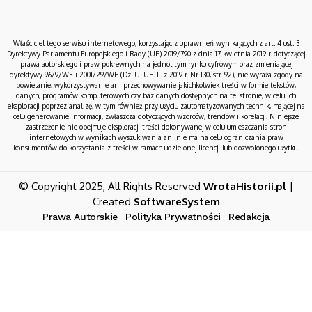
Właściciel tego serwisu internetowego, korzystając z uprawnień wynikających z art. 4 ust. 3
Dyrektywy Parlamentu Europejskiego i Rady (UE) 2019/790 z dnia 17 kwietnia 2019 r. dotyczącej
prawa autorskiego i praw pokrewnych na jednolitym rynku cyfrowym oraz zmieniającej
dyrektywy 96/9/WE i 2001/29/WE (Dz. U. UE. L. z 2019 r. Nr 130, str. 92), nie wyraża zgody na
powielanie, wykorzystywanie ani przechowywanie jakichkolwiek treści w formie tekstów,
danych, programów komputerowych czy baz danych dostępnych na tej stronie, w celu ich
eksploracji poprzez analizę, w tym również przy użyciu zautomatyzowanych technik, mającej na
celu generowanie informacji, zwłaszcza dotyczących wzorców, trendów i korelacji. Niniejsze
zastrzeżenie nie obejmuje eksploracji treści dokonywanej w celu umieszczania stron
internetowych w wynikach wyszukiwania ani nie ma na celu ograniczania praw
konsumentów do korzystania z treści w ramach udzielonej licencji lub dozwolonego użytku.
© Copyright 2025, All Rights Reserved
WrotaHistorii.pl
|
Created
SoftwareSystem
Prawa Autorskie
Polityka Prywatności
Redakcja