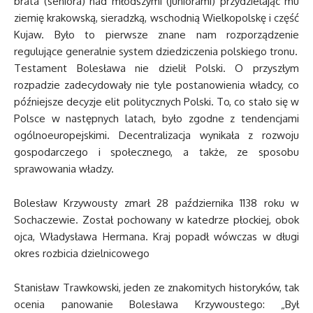
brata (seniora) nad młodszymi (juniorami) przydzielając mu
ziemię krakowską, sieradzką, wschodnią Wielkopolskę i część
Kujaw. Było to pierwsze znane nam rozporządzenie
regulujące generalnie system dziedziczenia polskiego tronu.
Testament Bolesława nie dzielił Polski. O przyszłym
rozpadzie zadecydowały nie tyle postanowienia władcy, co
późniejsze decyzje elit politycznych Polski. To, co stało się w
Polsce w następnych latach, było zgodne z tendencjami
ogólnoeuropejskimi. Decentralizacja wynikała z rozwoju
gospodarczego i społecznego, a także, ze sposobu
sprawowania władzy.
Bolesław Krzywousty zmarł 28 października 1138 roku w
Sochaczewie. Został pochowany w katedrze płockiej, obok
ojca, Władysława Hermana. Kraj popadł wówczas w długi
okres rozbicia dzielnicowego
Stanisław Trawkowski, jeden ze znakomitych historyków, tak
ocenia panowanie Bolesława Krzywoustego: „Był